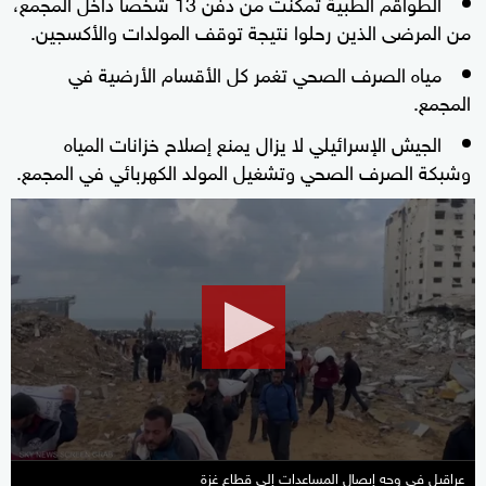
الطواقم الطبية تمكنت من دفن 13 شخصا داخل المجمع،
من المرضى الذين رحلوا نتيجة توقف المولدات والأكسجين.
مياه الصرف الصحي تغمر كل الأقسام الأرضية في
المجمع.
الجيش الإسرائيلي لا يزال يمنع إصلاح خزانات المياه
وشبكة الصرف الصحي وتشغيل المولد الكهربائي في المجمع.
0
seconds
of
1
minute,
43
seconds
عراقيل في وجه إيصال المساعدات إلى قطاع غزة