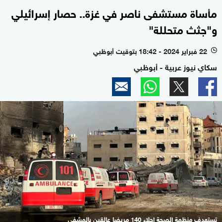
مأساة مستشفى ناصر في غزة.. حصار إسرائيلي
و"جثث متحللة"
22 فبراير 2024 - 18:42 بتوقيت أبوظبي
l
سكاي نيوز عربية - أبوظبي
تستهدف منظمة الصحة إجلاء 140 مريضا عالقين بالمشفى