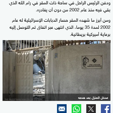
ودفن الرئيس الراحل في ساحة ذات المقر في رام الله الذي
بقي فيه منذ عام 2002 من دون أن يغادره.
ومن أبرز ما شهده المقر حصار الدبابات الإسرائيلية له عام
2002 لمدة 35 يوما، الذي انتهى عبر اتفاق تم التوصل إليه
برعاية أميركية بريطانية.
مدخل المنزل بعد هدمه