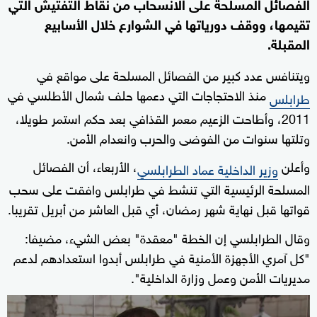
الفصائل المسلحة على الانسحاب من نقاط التفتيش التي
تقيمها، ووقف دورياتها في الشوارع خلال الأسابيع
المقبلة.
ويتنافس عدد كبير من الفصائل المسلحة على مواقع في
منذ الاحتجاجات التي دعمها حلف شمال الأطلسي في
طرابلس
2011، وأطاحت الزعيم معمر القذافي بعد حكم استمر طويلا،
وتلتها سنوات من الفوضى والحرب وانعدام الأمن.
وأعلن
، الأربعاء، أن الفصائل
وزير الداخلية عماد الطرابلسي
المسلحة الرئيسية التي تنشط في طرابلس وافقت على سحب
قواتها قبل نهاية شهر رمضان، أي قبل العاشر من أبريل تقريبا.
وقال الطرابلسي إن الخطة ‭"‬معقدة‭"‬ بعض الشيء، مضيفا:
"كل آمري الأجهزة الأمنية في طرابلس أبدوا استعدادهم لدعم
مديريات الأمن وعمل وزارة الداخلية".
0