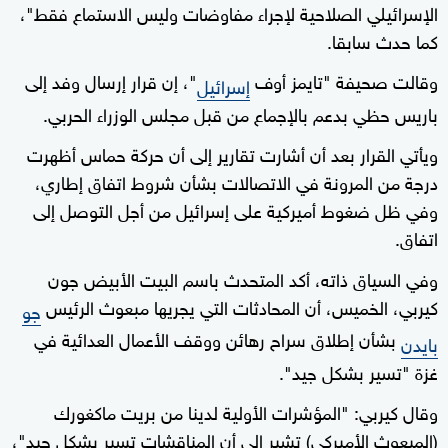
الإسرائيلي الصلاحية لإجراء مفاوضات وليس الاستماع فقط"،
كما حدث سابقا.
وقالت صحيفة "تايمز أوف
"، إن قرار إرسال وفد إلى
إسرائيل
باريس حظي بدعم بالإجماع من قبل مجلس الوزراء الحربي.
ويأتي القرار بعد أن أشارت تقارير إلى أن حركة حماس أظهرت
درجة من المرونة في الاتصالات بشأن شروط اتفاق إطاري،
وفي ظل ضغوط أميركية على إسرائيل من أجل التوصل إلى
اتفاق.
وفي السياق ذاته، أكد المتحدث باسم البيت الأبيض جون
كيربي، الخميس، أن المحادثات التي يجريها مبعوث الرئيس
جو
بشأن إطلاق سراح رهائن ووقف الأعمال العدائية في
بايدن
غزة "تسير بشكل جيد".
وقال كيربي: "المؤشرات الأولية لدينا من بريت ماكغورك
(المبعوث الأميركي) تشير إلى أن المناقشات تسير بشكل جيد"،