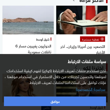
تغطية مستمرة
شرق أوسط
الحوثيون يغيرون مسار 6
التصعيد بين أميركا وإيران.. آخر
ناقلات سعودية
الأخبار
سياسة ملفات الارتباط
اخترنا لكم
نحن نستخدم ملفات تعريف الارتباط (كوكيز) لفهم كيفية استخدامك
لموقعنا ولتحسين تجربتك. من خلال الاستمرار في استخدام موقعنا ،
فإنك توافق على استخدامنا لملفات تعريف الارتباط.
سياسية الخصوصية
موافق
شرق أوسط
خاص