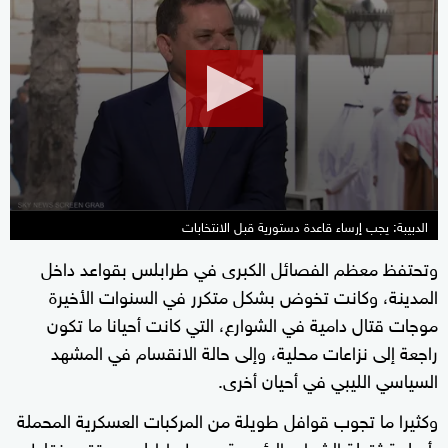
seconds
of
6
minutes,
25
seconds
الدبيبة: يجب إرساء قاعدة دستورية قبل الانتخابات
وتحتفظ معظم الفصائل الكبرى في طرابلس بقواعد داخل
المدينة، وكانت تخوض بشكل متكرر في السنوات الأخيرة
موجات قتال دامية في الشوارع، التي كانت أحيانا ما تكون
راجعة إلى نزاعات محلية، وإلى حالة الانقسام في المشهد
السياسي الليبي في أحيان أخرى.
وكثيرا ما تجوب قوافل طويلة من المركبات العسكرية المحملة
بأسلحة ثقيلة الشوارع الرئيسية وسط طرابلس، وتقيم نقاط