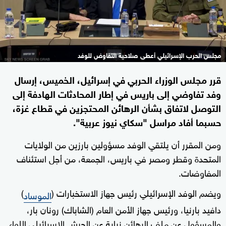
مجلس الحرب الإسرائيلي أعطى صلاحية التفاوض للوفد
قرر مجلس الوزراء الحربي في إسرائيل، الخميس، إرسال
وفد تفاوضي إلى باريس في إطار المحادثات الهادفة إلى
التوصل لاتفاق بشأن الرهائن المحتجزين في قطاع غزة،
حسبما أفاد مراسل "سكاي نيوز عربية".
ومن المقرر أن يلتقي الوفد مسؤولين بارزين من الولايات
المتحدة وقطر ومصر في باريس، الجمعة، من أجل استئناف
المفاوضات.
ويضم الوفد الإسرائيلي رئيس جهاز الاستخبارات (
)
الموساد
دافيد بارنيا، ورئيس جهاز الأمن العام (الشاباك) رونان بار،
والمسؤول عن ملف الرهائن نيابة عن الجيش الإسرائيلي اللواء