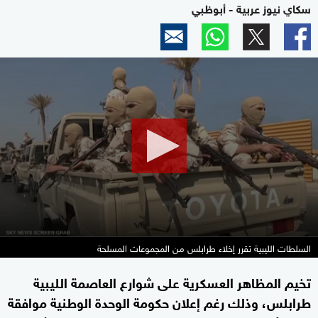
سكاي نيوز عربية - أبوظبي
0
seconds
of
2
minutes,
2
seconds
السلطات الليبية تقرر إخلاء طرابلس من المجموعات المسلحة
تخيم المظاهر العسكرية على شوارع العاصمة الليبية
طرابلس، وذلك رغم إعلان حكومة الوحدة الوطنية موافقة