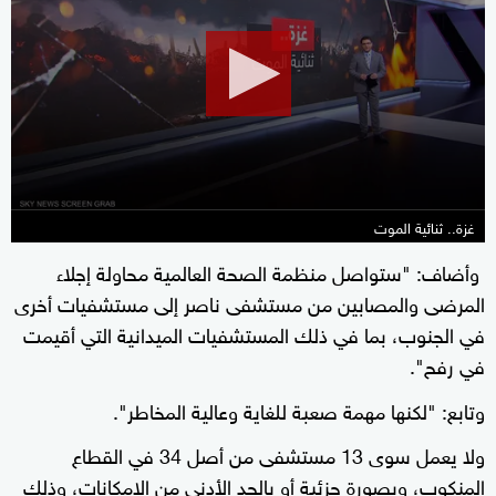
of
2
minutes,
24
seconds
غزة.. ثنائية الموت
وأضاف: "ستواصل منظمة الصحة العالمية محاولة إجلاء
المرضى والمصابين من مستشفى ناصر إلى مستشفيات أخرى
في الجنوب، بما في ذلك المستشفيات الميدانية التي أقيمت
في رفح".
وتابع: "لكنها مهمة صعبة للغاية وعالية المخاطر".
ولا يعمل سوى 13 مستشفى من أصل 34 في القطاع
المنكوب، وبصورة جزئية أو بالحد الأدنى من الإمكانات، وذلك