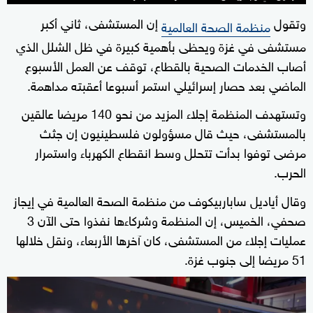
وتقول
إن المستشفى، ثاني أكبر
منظمة الصحة العالمية
مستشفى في غزة ويحظى بأهمية كبيرة في ظل الشلل الذي
أصاب الخدمات الصحية بالقطاع، توقف عن العمل الأسبوع
الماضي بعد حصار إسرائيلي استمر أسبوعا أعقبته مداهمة.
وتستهدف المنظمة إجلاء المزيد من نحو 140 مريضا عالقين
بالمستشفى، حيث قال مسؤولون فلسطينيون إن جثث
مرضى توفوا بدأت تتحلل وسط انقطاع الكهرباء واستمرار
الحرب.
وقال أياديل ساباربيكوف من منظمة الصحة العالمية في إيجاز
صحفي، الخميس، إن المنظمة وشركاءها نفذوا حتى الآن 3
عمليات إجلاء من المستشفى، كان آخرها الأربعاء، ونقل خلالها
51 مريضا إلى جنوب غزة.
0
seconds