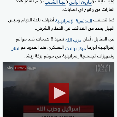
مارون الرأس
عيتا الشعب
الغارات عن وقوع اي اصابات.
كما قصفت
أطراف بلدة الخيام وميس
المدفعية الإسرائيلية
الجبل بعدد من القذائف في القطاع الشرقي.
في المقابل، أعلن
تنفيذ 6 هجمات ضد مواقع
حزب الله
إسرائيلية أبرزها
العسكري عند الحدود مع
مركز برانيت
لبنان
وتجهيزات تجسسية إسرائيلية في موقع بركة ريشا.
0
seconds
of
11
minutes,
22
seconds