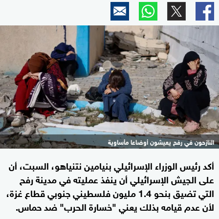
النازحون في رفح يعيشون أوضاعا مأساوية
أكد رئيس الوزراء الإسرائيلي بنيامين نتنياهو، السبت، أن
على الجيش الإسرائيلي أن ينفذ عمليته في مدينة رفح
التي تضيق بنحو 1.4 مليون فلسطيني جنوبي قطاع غزة،
لأن عدم قيامه بذلك يعني "خسارة الحرب" ضد حماس.