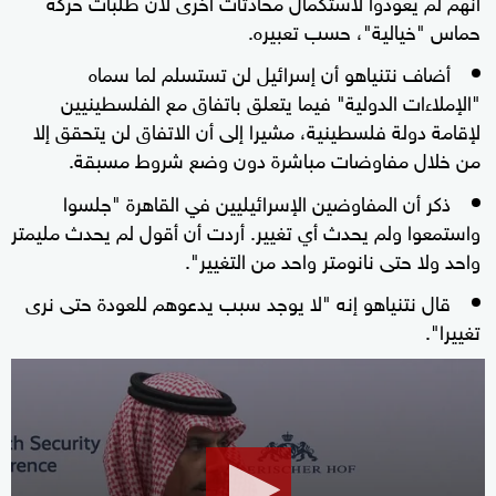
أنهم لم يعودوا لاستكمال محادثات أخرى لأن طلبات حركة
حماس "خيالية"، حسب تعبيره.
أضاف نتنياهو أن إسرائيل لن تستسلم لما سماه
"الإملاءات الدولية" فيما يتعلق باتفاق مع الفلسطينيين
لإقامة دولة فلسطينية، مشيرا إلى أن الاتفاق لن يتحقق إلا
من خلال مفاوضات مباشرة دون وضع شروط مسبقة.
ذكر أن المفاوضين الإسرائيليين في القاهرة "جلسوا
واستمعوا ولم يحدث أي تغيير. أردت أن أقول لم يحدث مليمتر
واحد ولا حتى نانومتر واحد من التغيير".
قال نتنياهو إنه "لا يوجد سبب يدعوهم للعودة حتى نرى
تغييرا".
0
seconds
of
34
seconds