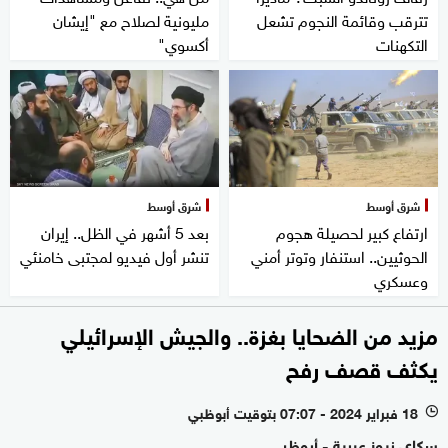
تترقب وقائمة النجوم تشعل
مليونية لصلاح مع "إيشان
التكهنات
أكسوي"
شرق أوسط
شرق أوسط
ارتفاع كبير لحصيلة هجوم
بعد 5 أشهر في الظل.. إيران
الحوثيين.. استنفار وتوتر أمني
تنشر أول فيديو لمجتبى خامنئي
وعسكري
مزيد من الضحايا بغزة.. والجيش الإسرائيلي
يكثف قصف رفح
18 فبراير 2024 - 07:07 بتوقيت أبوظبي
l
سكاي نيوز عربية - أبوظبي