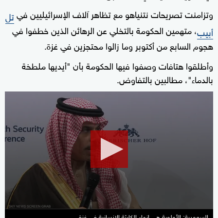
وتزامنت تصريحات نتنياهو مع تظاهر آلاف الإسرائيليين في
تل
، متهمين الحكومة بالتخلي عن الرهائن الذين خطفوا في
أبيب
هجوم السابع من أكتوبر وما زالوا محتجزين في غزة.
وأطلقوا هتافات وصفوا فيها الحكومة بأن "أيديها ملطخة
بالدماء"، مطالبين بالتفاوض.
0
seconds
of
34
seconds
السعودية: الأولوية هي إنهاء الكارثة الإنسانية في غزة