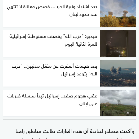
بعد اشتداد وتيرة الحرب.. قصص معاناة لا تنتهي
عند حدود لبنان
فيديو: "حزب الله" يقصف مستوطنة إسرائيلية
للمرة الثانية اليوم
بعد هجمات أسفرت عن مقتل مدنيين.. "حزب
الله" يتوعد إسرائيل
عقب هجوم صفد.. إسرائيل تبدأ سلسلة ضربات
على لبنان
وأكدت مصادر لبنانية أن هذه الغارات طالت مناطق راميا
وبيت ليف و
و
، ولم تسفر هذه