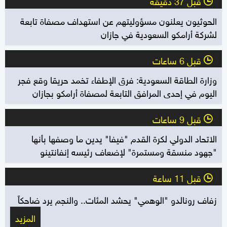
قبل 37 دقيقة
l
الحوثيون يعلنون مسؤوليتهم عن استهداف مصفاة تابعة
لشركة أرامكو السعودية في جازان
قبل 6 ساعات
l
وزارة الطاقة السعودية: فرق الإطفاء تخمد حريقا وقع فجر
اليوم في إحدى المرافق التابعة لمصفاة أرامكو بجازان
قبل 9 ساعات
l
الاتحاد الدولي لكرة القدم "فيفا" يدين ما وصفها بأنها
"جهود منسقة ومستمرة" لإضعاف رئيسه إنفانتينو
قبل 11 ساعة
l
زفاف رونالدو "الوهمي" يحشد المئات.. والنجم يرد ضاحكاً
المزيد