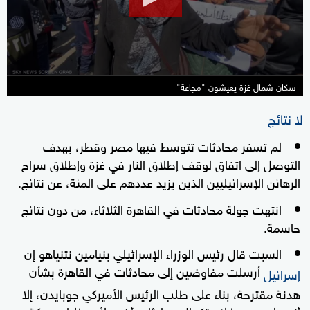
13
seconds
سكان شمال غزة يعيشون "مجاعة"
لا نتائج
لم تسفر محادثات تتوسط فيها مصر وقطر، بهدف
التوصل إلى اتفاق لوقف إطلاق النار في غزة وإطلاق سراح
الرهائن الإسرائيليين الذين يزيد عددهم على المئة، عن نتائج.
انتهت جولة محادثات في القاهرة الثلاثاء، من دون نتائج
حاسمة.
السبت قال رئيس الوزراء الإسرائيلي بنيامين نتنياهو إن
أرسلت مفاوضين إلى محادثات في القاهرة بشأن
إسرائيل
هدنة مقترحة، بناء على طلب الرئيس الأميركي جوبايدن، إلا