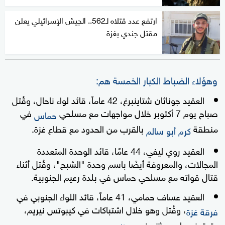
ارتفع عدد قتلاه لـ562.. الجيش الإسرائيلي يعلن
مقتل جندي بغزة
وهؤلاء الضباط الكبار الخمسة هم:
العقيد جوناثان شتاينبرغ، 42 عاماً، قائد لواء ناحال، وقُتل
صباح يوم 7 أكتوبر خلال مواجهات مع مسلحي
في
حماس
منطقة
بالقرب من الحدود مع قطاع غزة.
كرم أبو سالم
العقيد روي ليفي، 44 عامًا، قائد الوحدة المتعددة
المجالات، والمعروفة أيضًا باسم وحدة "الشبح"، وقُتل أثناء
قتال قواته مع مسلحي حماس في بلدة رعيم الجنوبية.
العقيد عساف حمامي، 41 عاماً، قائد اللواء الجنوبي في
، وقُتل وهو خلال اشتباكات في كيبوتس نيريم،
فرقة غزة
وتحتجز حماس جثته في
.