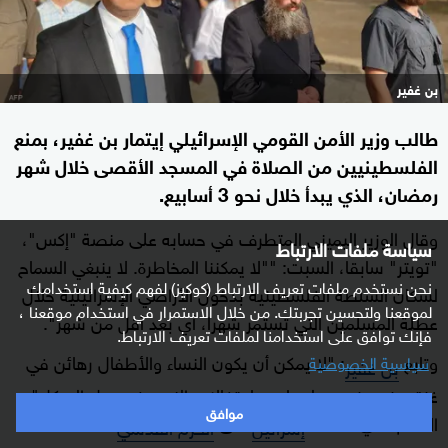
بن غفير
طالب وزير الأمن القومي الإسرائيلي إيتمار بن غفير، بمنع
الفلسطينيين من الصلاة في المسجد الأقصى خلال شهر
رمضان، الذي يبدأ خلال نحو 3 أسابيع.
وقال الوزير اليميني المتطرف في حسابه على منصة "إكس"،
سياسة ملفات الارتباط
"تويتر" سابقا، السبت: ""لا يمكننا المخاطرة. لا ينبغي السماح
نحن نستخدم ملفات تعريف الارتباط (كوكيز) لفهم كيفية استخدامك
لسكان السلطة الفلسطينية بدخول الأراضي الإسرائيلية خلال
لموقعنا ولتحسين تجربتك. من خلال الاستمرار في استخدام موقعنا ،
عطلة المسلمين التي تستمر شهرا، أي بعد أقل من شهر".
فإنك توافق على استخدامنا لملفات تعريف الارتباط.
وتابع
: "لا يمكن أن يكون النساء والأطفال رهائن في
سياسية الخصوصية
بن غفير
غزة، ونحن نسمح لحماس باحتفالات النصر في جبل الهيكل"،
موافق
الاسم الذي تطلقه
على
.
إسرائيل
الحرم القدسي