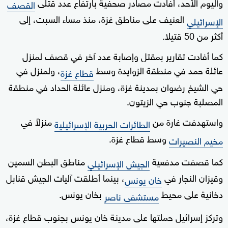
واليوم الأحد، أفادت مصادر صحفية بارتفاع عدد قتلى
القصف
العنيف على مناطق غزة، منذ مساء السبت، إلى
الإسرائيلي
أكثر من 50 قتيلا.
كما أفادت تقارير بمقتل وإصابة عدد آخر في قصف لمنزل
عائلة حمد في منطقة الزوايدة وسط
، ولمنزل في
قطاع غزة
حي الشيخ رضوان بمدينة غزة، ومنزل عائلة الحداد في منطقة
المصلبة جنوب حي الزيتون.
واستهدفت غارة من
منزلاً في
الطائرات الحربية الإسرائيلية
وسط قطاع غزة.
مخيم النصيرات
كما قصفت مدفعية
مناطق البطن السمين
الجيش الإسرائيلي
وقيزان النجار في
، بينما أطلقت آليات الجيش قنابل
خان يونس
دخانية على محيط
بخان يونس.
مستشفى ناصر
وتركز إسرائيل حملتها على مدينة خان يونس بجنوب قطاع غزة،