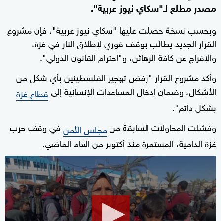
مصدر مطلع لـ"سكاي نيوز عربية".
وبحسب نسخة حصلت عليها "سكاي نيوز عربية"، فإن مشروع
القرار الجديد يطالب بوقف فوري لإطلاق النار في غزة،
والإفراج عن كافة الرهائن، و"احترام القانون الدولي".
وأكد مشروع القرار "رفض تهجير الفلسطينين بأي شكل من
الأشكال، وضمان إدخال المساعدات الإنسانية إلى
قطاع غزة
بشكل دائم".
وفشلت المحاولات السابقة من
في وقف حرب
مجلس الأمن
غزة الدامية، المستمرة منذ أكتوبر من العام الماضي.
0
seconds
of
1
minute,