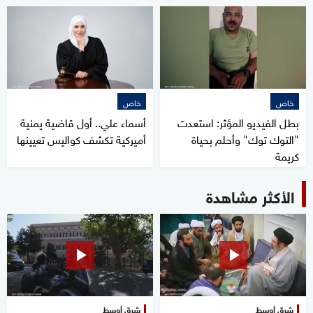
خاص
خاص
بطل الفيديو المؤثر: استعدت
أسماء علي.. أول قاضية يمنية
"التوك توك" وأحلم بحياة
أميركية تكشف كواليس تعيينها
كريمة
الأكثر مشاهدة
شرق أوسط
شرق أوسط