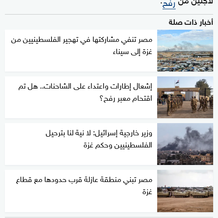
رفح
أخبار ذات صلة
مصر تنفي مشاركتها في تهجير الفلسطينيين من
غزة إلى سيناء
إشعال إطارات واعتداء على الشاحنات.. هل تم
اقتحام معبر رفح؟
وزير خارجية إسرائيل: لا نية لنا بترحيل
الفلسطينيين وحكم غزة
مصر تبني منطقة عازلة قرب حدودها مع قطاع
غزة