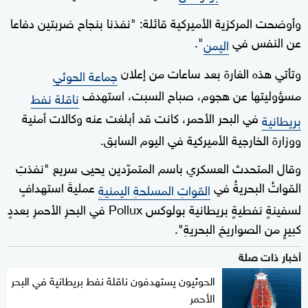
وأوضحت المركزية الأميركية قائلة: "نفذنا بنجاح ضربتين دفاعا
عن النفس في
".
اليمن
وتأتي هذه الغارة بعد ساعات من إعلان
جماعة الحوثي
مسؤوليتها عن هجوم، صباح السبت، استهدف
ناقلة نفط
في البحر الأحمر، كانت قد أبلغت عنه وكالات أمنية
بريطانية
ووزارة الخارجية الأميركية في اليوم السابق.
وقال المتحدث العسكري باسم المتمرّدين يحيى سريع "نفذتِ
القواتُ البحريةُ في
عمليةَ استهدافٍ
القواتِ المسلحةِ اليمنيةِ
لسفينةٍ نفطيةٍ بريطانية بولوكس Pollux في البحرِ الأحمرِ بعددٍ
كبيرٍ من الصواريخِ البحريةِ".
أخبار ذات صلة
الحوثيون يستهدفون ناقلة نفط بريطانية في البحر
الأحمر