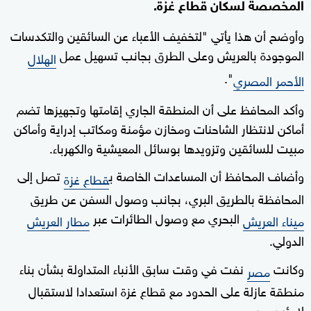
المخصصة لسكان قطاع غزة.
وأوضح أن هذا يأتي "لتخفيف الأعباء عن السائقين والتكدسات
الموجودة بالعريش وعلى الطرق بجانب تسهيل عمل
الهلال
".
الأحمر المصري
وأكد المحافظ على أن المنطقة الجاري إقامتها وتجهيزها تضم
أماكن لانتظار الشاحنات ومخازن مؤمنة ومكاتب إدراية وأماكن
مبيت للسائقين وتزويدها بوسائل المعيشية والكهرباء.
وأضاف المحافظ أن المساعدات الخاصة ب
تصل إلى
قطاع غزة
المحافظة بالطريق البري، بجانب وصول السفن عن طريق
البحري مع وصول الطائرات عبر
ميناء العريش
مطار العريش
الدولي.
وكانت
نفت في وقت سابق الأنباء المتداولة بشأن بناء
مصر
منطقة عازلة على الحدود مع قطاع غزة استعدادا لاستقبال
لاجئين من
.