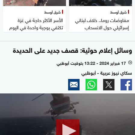
شرق أوسط
شرق أوسط
مفاوضات روما.. خلاف لبناني
الأسر الأكثر حاجة في غزة
إسرائيلي حول الانسحاب
تكتفي بوجبة واحدة في اليوم
وسائل إعلام حوثية: قصف جديد على الحديدة
17 فبراير 2024 - 13:22 بتوقيت أبوظبي
l
سكاي نيوز عربية - أبوظبي
0
seconds
of
2
minutes,
50
seconds