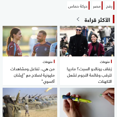
رفح
مصر
حركة حماس
الأكثر قراءة
منوعات
منوعات
زفاف رونالدو السبت؟ ماديرا
من هي.. تفاعل ومشاهدات
تترقب وقائمة النجوم تشعل
مليونية لصلاح مع "إيشان
التكهنات
أكسوي"