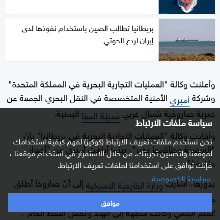
بريطانيا تطالب الصين باستخدام نفوذها لدى
إيران لردع الحوثي
وأعلنت وكالة "العمليات التجارية البحرية في المملكة المتحدة"
وشركة
الأمنية المتخصصة في النقل البحري الجمعة عن
أمبري
ضربة صاروخية شمال غربي
اليمنية.
مدينة المخا
سياسة ملفات الارتباط
وأفادت وكالة "العمليات التجارية البحرية في بريطانيا" بأنّ
نحن نستخدم ملفات تعريف الارتباط (كوكيز) لفهم كيفية استخدامك
"السفينة وطاقمها بخير"، بينما أبلغت أمبري عن "أضرار
لموقعنا ولتحسين تجربتك. من خلال الاستمرار في استخدام موقعنا ،
طفيفة".
فإنك توافق على استخدامنا لملفات تعريف الارتباط.
سياسية الخصوصية
بدورها، أشارت
إلى أنّ صاروخاً أطلق
وزارة الخارجية الأميركية
من اليمن "ضرب الجانب الأيسر من إم تي بولوكس التي ترفع
موافق
العلم البنمي وكانت متّجهة إلى الهند وتحمل النفط الخام".