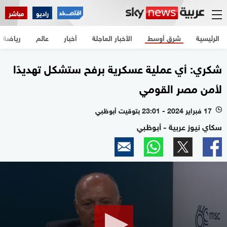
راديو
مباشر
الرئيسية
شرق أوسط
الأخبار العاجلة
أخبار
عالم
رياضة
شكري: أي عملية عسكرية برفح ستشكل تهديدًا
لأمن مصر القومي
17 فبراير 2024 - 23:01 بتوقيت أبوظبي
l
سكاي نيوز عربية - أبوظبي
0
seconds
of
38
seconds