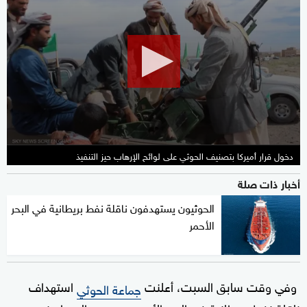
seconds
of
2
minutes,
21
seconds
دخول قرار أميركا بتصنيف الحوثي على لوائح الإرهاب حيز التنفيذ
أخبار ذات صلة
الحوثيون يستهدفون ناقلة نفط بريطانية في البحر
الأحمر
وفي وقت سابق السبت، أعلنت
استهداف
جماعة الحوثي