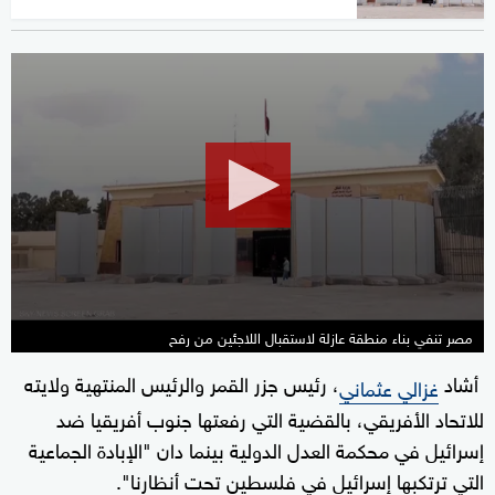
0
seconds
of
1
minute,
53
seconds
مصر تنفي بناء منطقة عازلة لاستقبال اللاجئين من رفح
أشاد
، رئيس جزر القمر والرئيس المنتهية ولايته
غزالي عثماني
للاتحاد الأفريقي، بالقضية التي رفعتها جنوب أفريقيا ضد
إسرائيل في محكمة العدل الدولية بينما دان "الإبادة الجماعية
التي ترتكبها إسرائيل في فلسطين تحت أنظارنا".