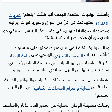
وأعلنت الولايات المتحدة الجمعة أنها شنّت "بنجاح"
ضربات
استهدفت في كلّ من العراق وسوريا قوّات إيرانيّة
انتقاميّة
ومجموعات موالية لطهران، في وقت حذّر الرئيس الأميركي جو
بايدن من أنّ هذه الضربات "ستستمرّ".
ودانت وزارة الثقافة في بيان عبر صفحتها على فيسبوك
"بأشد العبارات
الهمجي على
القصف الأميركي
قلعة الرحبة
الأثرية الواقعة على نهر الفرات في منطقة الميادين"، والتي
يعود تاريخ بنائها إلى القرن الميلادي التاسع بحسب الوزارة.
وأضافت أن القصف مخالف "لكل الأعراف والمواثيق الدولية
الداعية الى
في حال النزاع
حماية واحترام الممتلكات الثقافية
المسلح".
ونقلت صحيفة الوطن المحلية عن المدير العام للآثار والمتاحف
نظير عوض قوله إن "الأضرار تمثلت بحدوث تصدعات