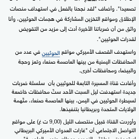
تصعيدا". وأضاف "لقد نجحنا بالفعل في استهداف منصات
الإطلاق ومواقع التخزين المشاركة في هجمات الحوثيين، وأنا
واثق من أن ضرباتنا الأخيرة أدت إلى مزيد من التقويض
لقدرات الحوثيين".
واستهدف القصف الأميركي مواقع
في عدد من
الحوثيين
المحافظات اليمنية من بينها العاصمة صنعاء وتعز وحجة
والبيضاء ومحافظات أخرى.
وأفادت قناة المسيرة التابعة للحوثيين بأن سلسلة ضربات
جديدة استهدفت ليل السبت الأحد ستّ محافظات خاضعة
لسيطرة الحوثيين في اليمن، بينها العاصمة صنعاء، متّهمة
الولايات المتحدة وبريطانيا بتنفيذها.
وأوردت القناة قبيل منتصف الليل (9,00 ت غ) على مواقع
التواصل الاجتماعي أن "غارات العدوان الأميركي البريطاني
استهدفت منطقتَي النهدين وعطان جنوبي العاصمة".