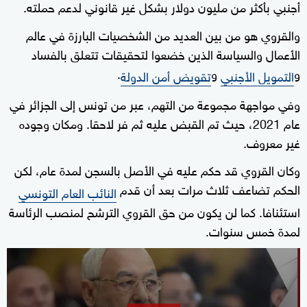
أجنبي بأكثر من مليون دولار بشكل غير قانوني لدعم حملته.
والقروي هو من بين العديد من الشخصيات البارزة في عالم
الأعمال والسياسة الذين خضعوا لتحقيقات تتعلق بالفساد
و
و
.
التمويل الأجنبي
تقويض أمن الدولة
وفي مواجهة مجموعة من التهم، عبر من تونس إلى الجزائر في
عام 2021، حيث تم القبض عليه ثم فر لاحقا. ومكان وجوده
غير معروف.
وكان القروي قد حكم عليه في الأصل بالسجن لمدة عام، لكن
الحكم تضاعف ثلاث مرات بعد أن قدم
النائب العام التونسي
استئنافا. كما لن يكون من حق القروي الترشح لمنصب الرئاسة
لمدة خمس سنوات.
0
seconds
of