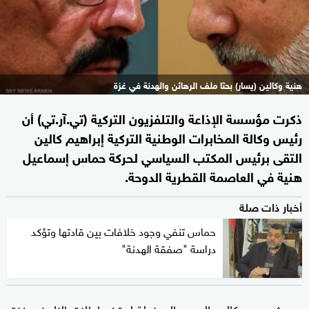
هنية وكالين (يسار) بحثا ملف الرهائن والهدنة في غزة
ذكرت مؤسسة الإذاعة والتلفزيون التركية (تي.آر.تي) أن
رئيس وكالة المخابرات الوطنية التركية إبراهيم كالين
التقى برئيس المكتب السياسي لحركة حماس إسماعيل
هنية في العاصمة القطرية الدوحة.
أخبار ذات صلة
حماس تنفي وجود خلافات بين قادتها وتؤكد
دراسة "صفقة الهدنة"
وبحث
وكالين الجهود المبذولة لوقف إطلاق النار في غزة