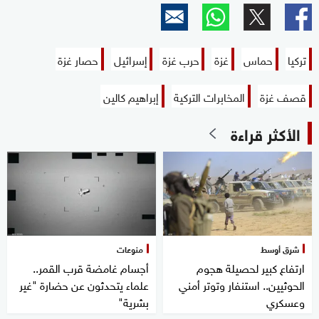
تركيا
حماس
غزة
حرب غزة
إسرائيل
حصار غزة
قصف غزة
المخابرات التركية
إبراهيم كالين
الأكثر قراءة
شرق أوسط
منوعات
ارتفاع كبير لحصيلة هجوم
أجسام غامضة قرب القمر..
الحوثيين.. استنفار وتوتر أمني
علماء يتحدثون عن حضارة "غير
وعسكري
بشرية"