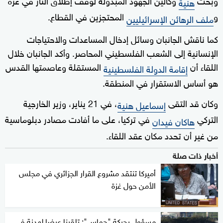
هنية
و
المحتجزين في القطاع.
ملف الرهائن الإسرائيليين
كما ناقش الجانبان وسائل إدخال المساعدات والاحتياجات
الإنسانية إلى الشعب الفلسطيني المحاصر. وأكد الجانبان خلال
اللقاء أن
المستقلة وعاصمتها القدس
إقامة الدولة الفلسطينية
هو أساس الاستقرار في المنطقة.
وكان قد التقى
، في 21 يناير، وزير الخارجية
إسماعيل هنية
التركي
في تركيا، على ما أفادت مصادر دبلوماسية
هاكان فيدان
من غير أن تحدد مكان عقد اللقاء.
أخبار ذات صلة
أميركا تنتقد مشروع القرار الجزائري في مجلس
الأمن حول غزة
مسؤول بحركة "حماس": تلقينا عرضا لهدنة في