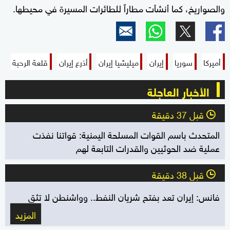
والصواريخ، كما أنشأت مطاراً للطائرات المسيرة في محيطها.
أميركا
سوريا
إيران
ميليشيا إيران
أذرع إيران
قلعة الرحبة
الأخبار العاجلة
قبل 37 دقيقة
l
المتحدث باسم القوات المسلحة اليمنية: قواتنا نفذت
عملية ضد الحوثيين والقدرات التابعة لهم
قبل 38 دقيقة
l
فانس: إيران تعد بفتح شريان النفط.. وواشنطن لا تثق
المزيد