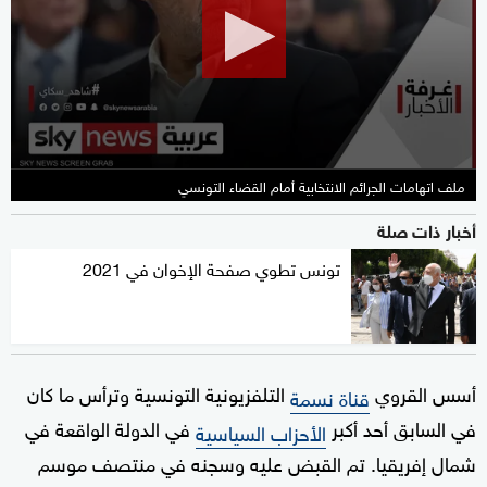
6
minutes,
35
seconds
ملف اتهامات الجرائم الانتخابية أمام القضاء التونسي
أخبار ذات صلة
تونس تطوي صفحة الإخوان في 2021
أسس القروي
التلفزيونية التونسية وترأس ما كان
قناة نسمة
في السابق أحد أكبر
في الدولة الواقعة في
الأحزاب السياسية
شمال إفريقيا. تم القبض عليه وسجنه في منتصف موسم