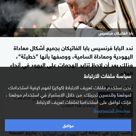
بابا الفاتيكان فرنسيس
ندد البابا فرنسيس بابا الفاتيكان بجميع أشكال معاداة
اليهودية ومعاداة السامية، ووصفها بأنها "خطيئة"،
وذلك بعد أن لاحظ تزايد الهجمات على اليهود في أنحاء
العالم.
سياسة ملفات الارتباط
أخبار ذات صلة
نحن نستخدم ملفات تعريف الارتباط (كوكيز) لفهم كيفية استخدامك
لموقعنا ولتحسين تجربتك. من خلال الاستمرار في استخدام موقعنا ،
إسرائيل والفاتيكان.. تل أبيب تنحي الخلافات
فإنك توافق على استخدامنا لملفات تعريف الارتباط.
وتقدم هذا الطلب
سياسية الخصوصية
موافق
وكتب
في رسالة إلى
، بتاريخ الجمعة
البابا
اليهود في إسرائيل