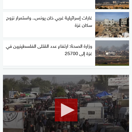
غارات إسرائيلية غربي خان يونس.. واستمرار نزوح
سكان غزة
وزارة الصحة: ارتفاع عدد القتلى الفلسطينيين في
غزة إلى 25700
0
seconds
of
35
seconds