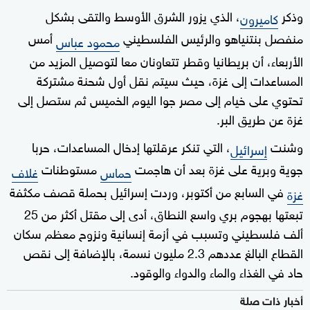
وذكر
، الذي يزور الشرق الأوسط والتقى بشكل
كاميرون
منفصل بنتنياهو والرئيس الفلسطيني
أمس
محمود عباس
الأربعاء، أن بريطانيا وقطر تتعاونان معا لتوصيل المزيد من
المساعدات إلى غزة، حيث سيتم نقل أول شحنة مشتركة
تحتوي على خيام إلى مصر جوا اليوم الخميس ثم ستصل إلى
غزة عن طريق البر.
وشنت
، التي تنكر عرقلتها إدخال المساعدات، حربا
إسرائيل
جوية وبرية على غزة بعد أن هاجمت
مستوطنات
حماس
غلاف
في السابع من أكتوبر، وردت إسرائيل بحملة قصف مكثفة
غزة
تبعتها بهجوم بري واسع النطاق، أدى إلى مقتل أكثر من 25
ألف فلسطيني وتسبب في أزمة إنسانية ونزوح معظم سكان
القطاع البالغ عددهم 2.3 مليون نسمة، بالإضافة إلى نقص
حاد في الغذاء والماء والدواء والوقود.
أخبار ذات صلة