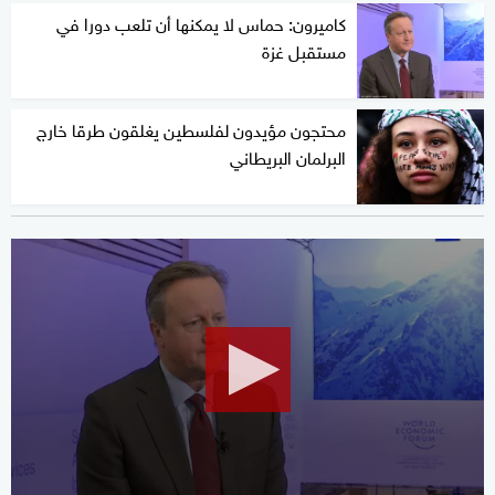
كاميرون: حماس لا يمكنها أن تلعب دورا في
مستقبل غزة
محتجون مؤيدون لفلسطين يغلقون طرقا خارج
البرلمان البريطاني
0
seconds
of
8
minutes,
3
seconds