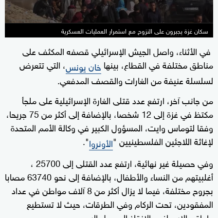
سكان غزة يجبرون على النزوح مع استمرار العمليات العسكرية
في الأثناء، واصل الجيش الإسرائيلي قصفه المكثف على
مناطق مختلفة في القطاع، بينها
، التي تتعرض
خان يونس
لسلسلة عنيفة من الغارات والقصف المدفعي.
من جانب آخر، ارتفع عدد قتلى الغارة الإسرائيلية على ملجأ
مكتظ في غزة إلى 12 شخصا، بالإضافة إلى أكثر من 75 جريحا،
وفقا لتوماس وايت، المسؤول الكبير في وكالة الأمم المتحدة
لإغاثة اللاجئين الفلسطينيين "
".
الأونروا
وفي حصيلة غير نهائية، ارتفع عدد القتلى إلى 25700 ،
أغلبيتهم من النساء والأطفال، بالإضافة إلى نحو 63740 مصابا
بجروح مختلفة، فيما لا يزال أكثر من 8 آلاف مواطن في عداد
المفقودين، تحت الركام وفي الطرقات، حيث لا تستطيع
طواقم الإسعاف والإنقاذ الوصول إليهم.