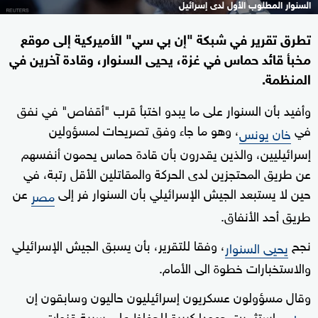
السنوار المطلوب الأول لدى إسرائيل
تطرق تقرير في شبكة "إن بي سي" الأميركية إلى موقع
مخبأ قائد حماس في غزة، يحيى السنوار، وقادة آخرين في
المنظمة.
وأفيد بأن السنوار على ما يبدو اختبأ قرب "أقفاص" في نفق
في
، وهو ما جاء وفق تصريحات لمسؤولين
خان يونس
إسرائيليين، والذين يقدرون بأن قادة حماس يحمون أنفسهم
عن طريق المحتجزين لدى الحركة والمقاتلين الأقل رتبة، في
حين لا يستبعد الجيش الإسرائيلي بأن السنوار فر إلى
عن
مصر
طريق أحد الأنفاق.
نجح
، وفقا للتقرير، بأن يسبق الجيش الإسرائيلي
يحيى السنوار
والاستخبارات خطوة الى الأمام.
وقال مسؤولون عسكريون إسرائيليون حاليون وسابقون إن
استثمرت جهودا كبيرة للحفاظ على سرية قنوات