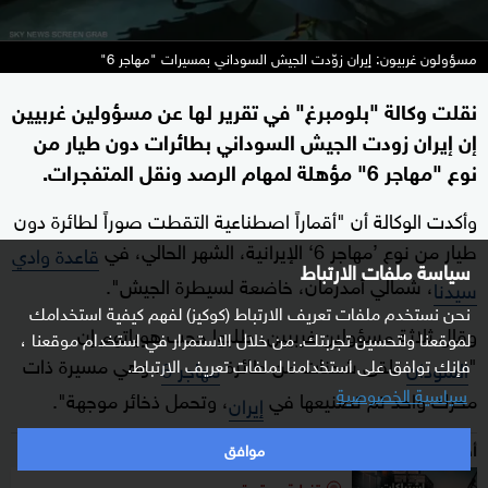
مسؤولون غربيون: إيران زوّدت الجيش السوداني بمسيرات "مهاجر 6"
نقلت وكالة "بلومبرغ" في تقرير لها عن مسؤولين غربيين
إن إيران زودت الجيش السوداني بطائرات دون طيار من
نوع "مهاجر 6" مؤهلة لمهام الرصد ونقل المتفجرات.
وأكدت الوكالة أن "أقماراً اصطناعية التقطت صوراً لطائرة دون
طيار من نوع ’مهاجر 6‘ الإيرانية، الشهر الحالي، في
قاعدة وادي
سياسة ملفات الارتباط
، شمالي أمدرمان، خاضعة لسيطرة الجيش".
سيدنا
نحن نستخدم ملفات تعريف الارتباط (كوكيز) لفهم كيفية استخدامك
وقال ثلاثة مسؤولين غربيين، طلبوا حجب هوياتهم إن
لموقعنا ولتحسين تجربتك. من خلال الاستمرار في استخدام موقعنا ،
"
تلقى شحنات من طائرة
، وهي مسيرة ذات
فإنك توافق على استخدامنا لملفات تعريف الارتباط.
السودان
مهاجر 6
سياسية الخصوصية
محرك واحد تم تصنيعها في
، وتحمل ذخائر موجهة".
إيران
أخبار ذات صلة
موافق
تغطية مستمرة