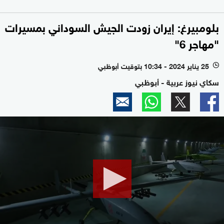
بلومبيرغ: إيران زودت الجيش السوداني بمسيرات
"مهاجر 6"
25 يناير 2024 - 10:34 بتوقيت أبوظبي
l
سكاي نيوز عربية - أبوظبي
0
seconds
of
1
minute,
53
seconds