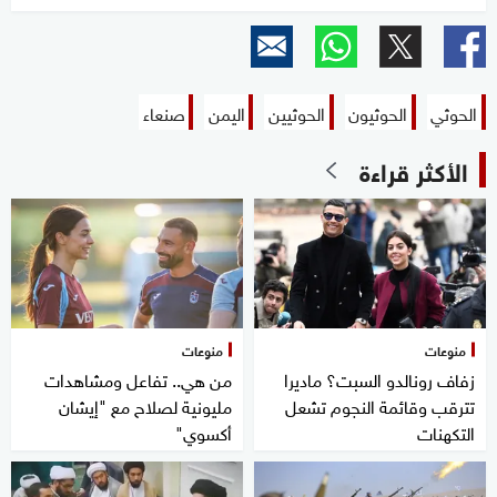
seconds
of
0
seconds
الحوثي
الحوثيون
الحوثيين
اليمن
صنعاء
الأكثر قراءة
منوعات
منوعات
زفاف رونالدو السبت؟ ماديرا
من هي.. تفاعل ومشاهدات
تترقب وقائمة النجوم تشعل
مليونية لصلاح مع "إيشان
التكهنات
أكسوي"