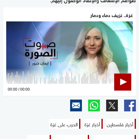
غزة.. نزيف دماء ودمار
0
00:00
00:00
seconds
of
0
seconds
أخبار فلسطين
أخبار غزة
الحرب على غزة