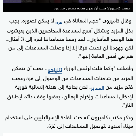
ديفيد كاميرون: يجب أن تخرج قيادة حماس من غزة
وقال كاميرون "حجم المعاناة في
لا يمكن تصوره. يجب
غزة
بذل المزيد وبشكل أسرع لمساعدة المحاصرين الذين يعيشون
هذا الوضع المأساوي.. لقد رفعنا مساعداتنا لغزة إلى 3 أمثال..
لكن جهودنا لن تحدث فرقا إلا إذا وصلت المساعدات إلى من
هم في أمس الحاجة إليها".
وأضاف "وكما قلت لرئيس الوزراء
.. يجب أن يتمكن
نتنياهو
المزيد من شاحنات المساعدات من الوصول إلى غزة ويجب
فتح مزيد من
. نحن بحاجة إلى هدنة إنسانية فورية
المعابر
لإدخال المساعدات وإخراج الرهائن، يعقبها وقف دائم لإطلاق
النار".
وذكر مكتب كاميرون أنه حث القادة الإسرائيليين على استخدام
ميناء أسدود لتوصيل المساعدات إلى غزة.