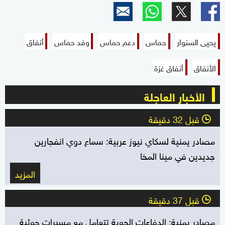
of
0
seconds
يحيى السنوار
حماس
دعم حماس
وفد حماس
أنفاق
الأنفاق
أنفاق غزة
الأخبار العاجلة
قبل 32 دقيقة
l
مصادر يمنية لسكاي نيوز عربية: سماع دوي انفجارين
جديدين في مينا المخا
المزيد
قبل 37 دقيقة
l
مصادر يمنية: الدفاعات الجوية تتعامل مع مسيرات حوثية