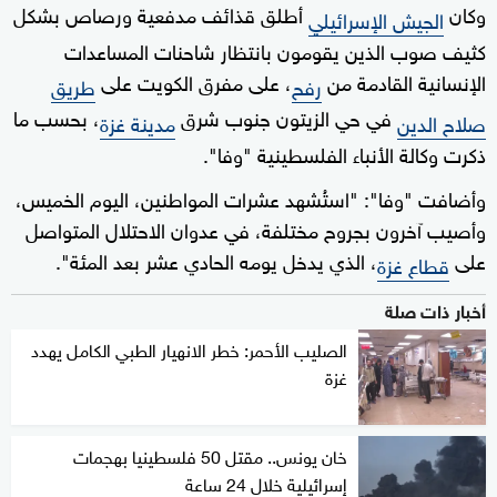
وكان
أطلق قذائف مدفعية ورصاص بشكل
الجيش الإسرائيلي
كثيف صوب الذين يقومون بانتظار شاحنات المساعدات
الإنسانية القادمة من
، على مفرق الكويت على
رفح
طريق
في حي الزيتون جنوب شرق
، بحسب ما
صلاح الدين
مدينة غزة
ذكرت وكالة الأنباء الفلسطينية "وفا".
وأضافت "وفا": "استُشهد عشرات المواطنين، اليوم الخميس،
وأصيب آخرون بجروح مختلفة، في عدوان الاحتلال المتواصل
على
، الذي يدخل يومه الحادي عشر بعد المئة".
قطاع غزة
أخبار ذات صلة
الصليب الأحمر: خطر الانهيار الطبي الكامل يهدد
غزة
خان يونس.. مقتل 50 فلسطينيا بهجمات
إسرائيلية خلال 24 ساعة