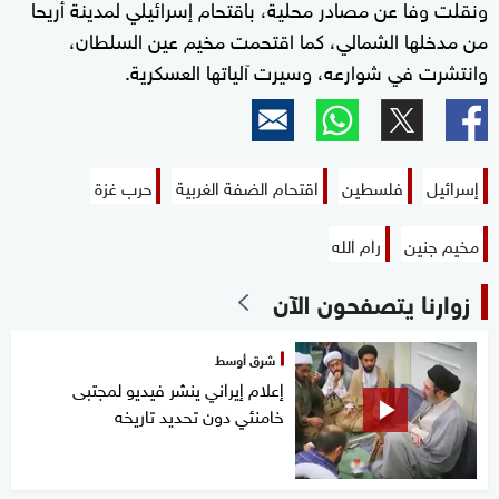
ونقلت وفا عن مصادر محلية، باقتحام إسرائيلي لمدينة أريحا
من مدخلها الشمالي، كما اقتحمت مخيم عين السلطان،
وانتشرت في شوارعه، وسيرت آلياتها العسكرية.
إسرائيل
فلسطين
اقتحام الضفة الغربية
حرب غزة
مخيم جنين
رام الله
زوارنا يتصفحون الآن
شرق أوسط
إعلام إيراني ينشر فيديو لمجتبى
خامنئي دون تحديد تاريخه