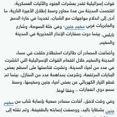
قوات إسرائيلية تقدر بعشرات الجنود والآليات العسكرية،
اقتحمت المدينة من عدة محاور وسط إطلاق الأعيرة النارية، ما
أدى إلى اندلاع مواجهات مع الشبان، تحديدا في حارة الدمج
والجابريات غربي
،
مخيم جنين
وفي خلة الصوحة، وشارع
بينما دوت صفارات الإنذار التحذيرية في المدينة
نابلس،
والمخيم.
وأضافت المصادر أن طائرات استطلاع حلقت في سماء
المدينة والمخيم خلال اقتحام القوات الإسرائيلية التي انتشرت
في عدد من أحياء المدينة، ونشرت قناصتها على أسطح بعض
البنايات المرتفعة، وشرعت بمداهمة عدد من المنازل، بينما تم
قطع التيار الكهربائي عن بعض أحياء جنين ومخيمها، وسط
سمع دوي انفجارات
– وفقا لوفا.
وفي وقت لاحق، أفادت مصادر صحية بإصابة شاب من
مخيم
بشظايا باليد، ووصفت إصابته بالطفيفة، وتم نقله إلى
جنين