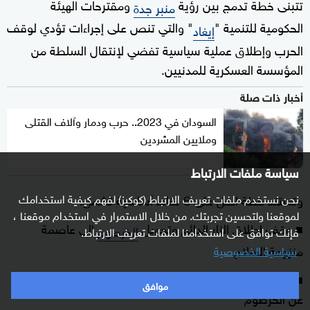
تتبنى خطة تدمج بين رؤية
ومقترحات الهيئة
منبر جدة
الحكومية للتنمية "
" والتي تنص على إجراءات تؤدي لوقف
إيغاد
الحرب وإطلاق عملية سياسية تفضي لإنتقال السلطة من
المؤسسة العسكرية للمدنيين.
أخبار ذات صلة
السودان في 2023.. حرب ودمار وآلاف القتلى
وملايين المشردين
سياسة ملفات الارتباط
نحن نستخدم ملفات تعريف الارتباط (كوكيز) لفهم كيفية استخدامك
وتستند خطة الحل على 6 نقاط أساسية تشمل:
لموقعنا ولتحسين تجربتك. من خلال الاستمرار في استخدام موقعنا ،
■ وقف إطلاق النار الدائم وتحويل
إلى عاصمة
الخرطوم
فإنك توافق على استخدامنا لملفات تعريف الارتباط.
منزوعة السلاح
سياسية الخصوصية
■ إخراج قوات طرفي القتال إلى مراكز تجميع تبعد 50 كيلومترا
موافق
عن الخرطوم