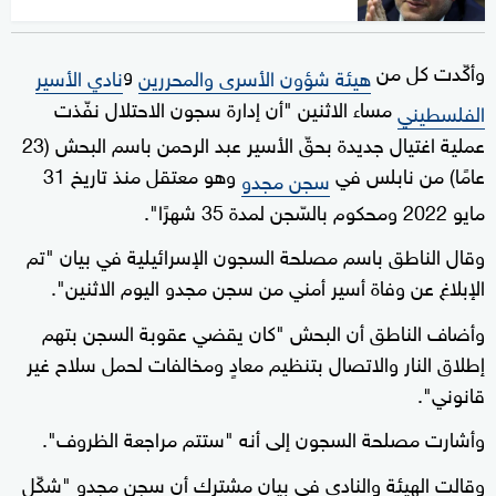
وأكّدت كل من
و
هيئة شؤون الأسرى والمحررين
نادي الأسير
مساء الاثنين "أن إدارة سجون الاحتلال نفّذت
الفلسطيني
عملية اغتيال جديدة بحقّ الأسير عبد الرحمن باسم البحش (23
عامًا) من نابلس في
وهو معتقل منذ تاريخ 31
سجن مجدو
مايو 2022 ومحكوم بالسّجن لمدة 35 شهرًا".
وقال الناطق باسم مصلحة السجون الإسرائيلية في بيان "تم
الإبلاغ عن وفاة أسير أمني من سجن مجدو اليوم الاثنين".
وأضاف الناطق أن البحش "كان يقضي عقوبة السجن بتهم
إطلاق النار والاتصال بتنظيم معادٍ ومخالفات لحمل سلاح غير
قانوني".
وأشارت مصلحة السجون إلى أنه "ستتم مراجعة الظروف".
وقالت الهيئة والنادي في بيان مشترك أن سجن مجدو "شكّل