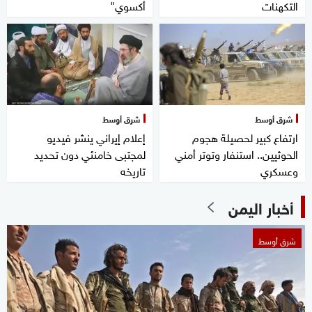
التكهنات
أكسوي"
شرق أوسط
شرق أوسط
ارتفاع كبير لحصيلة هجوم
إعلام إيراني ينشر فيديو
الحوثيين.. استنفار وتوتر أمني
لمجتبى خامنئي دون تحديد
وعسكري
تاريخه
أخبار اليمن
شرق أوسط