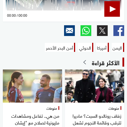
0
00:00
00:00
seconds
of
0
seconds
اليمن
أميركا
الحوثي
أمن البحر الأحمر
الأكثر قراءة
منوعات
منوعات
زفاف رونالدو السبت؟ ماديرا
من هي.. تفاعل ومشاهدات
تترقب وقائمة النجوم تشعل
مليونية لصلاح مع "إيشان