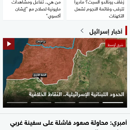
زفاف رونالدو السبت؟ ماديرا
من هي.. تفاعل ومشاهدات
تترقب وقائمة النجوم تشعل
مليونية لصلاح مع "إيشان
التكهنات
أكسوي"
أخبار إسرائيل
شرق أوسط
الحدود اللبنانية الإسرائيلية.. النقاط الخلافية
أمبري: محاولة صعود فاشلة على سفينة غربي