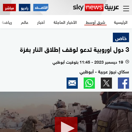
راديو
مباشر
الرئيسية
شرق أوسط
الأخبار العاجلة
أخبار
عالم
رياضة
خاص
3 دول أوروبية تدعو لوقف إطلاق النار بغزة
19 ديسمبر 2023 - 11:45 بتوقيت أبوظبي
l
سكاي نيوز عربية - أبوظبي
0
seconds
of
1
minute,
52
seconds