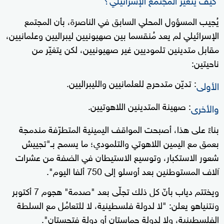
يُجيب المسؤول المحلي السابق في الناصرة، بأن المجتمع
الإسرائيلي لم يعد مُنقسما بين صهيونيين ليبراليين وعلمانيين،
مقابل متدينين تلموديين غير صهيونيين، لكن يتغيّر من
ناحيتين:
: تديّن متدحرج للعلمانيين والليبراليين.
الأولى
: صهينة المتدينين اللاهوتيين.
والأخرى
بناءً على هذا، أصبحت المواقف اليمينية المتطرّفة مندمجة
بعمق مع اليمين اللاهوتي والتلمودي؛ ما يسمح بـ"تجييش
شعور الاستكبار، وتوسيع الاستيطان في الضفة من عشرات
آلاف المستوطنين بعد أوسلو إلى 750 ألفا اليوم".
ويختتم دياب بأنّ كل ذلك تجلّى بعد "صدمة" هجوم 7 أكتوبر
ونتنياهو يعلن: "لا لدولة فلسطينية، لا للتعامُل مع السلطة
الفلسطينية، ولا لدولة حماستان أو دولة فتحستان".