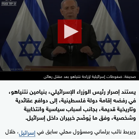
seconds
of
2
minutes,
11
seconds
صحيفة: ضغوطات إسرائيلية لإزاحة نتنياهو بعد مقتل رهائن
يستند إصرار رئيس الوزراء الإسرائيلي، بنيامين نتنياهو،
في رفضه إقامة دولة فلسطينية، إلى دوافع عقائدية
وتاريخية قديمة، بجانب أسباب سياسية وانتخابية
وشخصية، وفق ما يُوضّح خبيران داخل إسرائيل.
ويربط نائب برلماني ومسؤول محلي سابق في
، خلال
إسرائيل