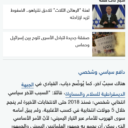
لعنة "الرهائن الثلاث" تلاحق نتنياهو.. الضغوط
تزيد لإزاحته
صفقة جديدة لتبادل الأسرى تلوح بين إسرائيل
وحماس
دافع سياسي وشخصي
هناك سببٌ آخر، كما يُوضِّح دياب، القيادي في
الجبهة
، قائلا: "السبب الآخر سياسي
الديمقراطية للسلام والمساواة
انتخابي شخصي؛ فمنذ 2018 حتى الانتخابات الأخيرة لم ينجح
خلال 5 جولات انتخابية في كسب الأغلبية، ولم يبقَ أمامه
سوى الهروب للأمام عبر التيار اليميني؛ لأنّ الأمر الأساسي
الذي يمكن أن يجمع به جمهور العلمانيين اليميني والجمهور