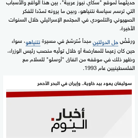
حديثهما لموقع "سكاي نيوز عربية"، بين هذا الواقع والأسباب
التي ترسم سياسة نتنياهو، وبين ما يرونه تمدّدا للفكر
الصهيوني والتلمودي في المجتمع الإسرائيلي خلال السنوات
الأخيرة.
ورفْضُ
مبدأ مُترسّخ في مسيرة
، سواء
حل الدولتين
نتنياهو
حين كان زعيما للمعارضة أو خلال تولّيه منصب رئيس الوزراء،
وظهر ذلك في موقفه من اتفاق "أوسلو" للسلام مع
الفلسطينيين عام 1993.
سوليفان يعود بيد خاوية.. وإيران في البحر الأحمر