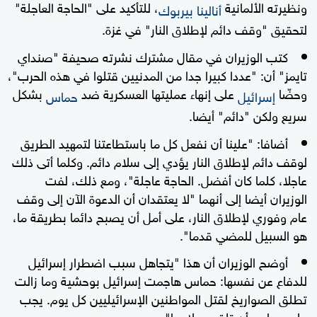
ونظيرته الألمانية
، للتأكيد على "الحاجة العاجلة"
أنالينا بيربوك
لتحقيق "وقف دائم لإطلاق النار" في غزة.
كتب الوزيران في مقال مشترك نشرته صحيفة "صنداي
تايمز" أن: "عددا كبيرا جدا من المدنيين قتلوا في هذه الحرب"،
وحضّا
على إنهاء عمليتها العسكرية ضد
بشكل
إسرائيل
حماس
سريع ولكن "دائم" أيضا.
أضافا: "علينا أن نفعل كل ما باستطاعتنا لتمهيد الطريق
لوقف دائم لإطلاق النار يؤدي إلى سلام دائم. وكلما أتى ذلك
عاجلا، كلما كان أفضل. الحاجة عاجلة"، ومع ذلك، لفت
الوزيران أيضا إلى أنهما "لا يعتقدان أن الدعوة الآن إلى وقف
عام وفوري لإطلاق النار، على أمل أن يصبح دائما بطريقة ما،
هو السبيل للمضي قدما".
أوضح الوزيران أن هذا "يتجاهل سبب اضطرار إسرائيل
للدفاع عن نفسها: حماس هاجمت إسرائيل بوحشية وما زالت
تطلق الصواريخ لقتل المواطنين الإسرائيليين كل يوم. يجب
على حماس أن تلقي سلاحها".