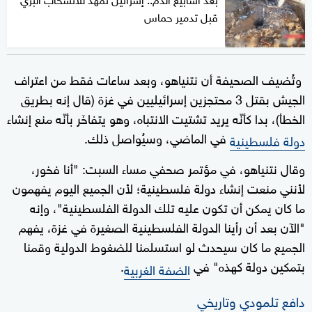
قبل تدمير حماس
وتُضيف الصحيفة أن نتنياهو، وبعد ساعات فقط من اعتراف
الجيش بقتل 3 محتجزين إسرائيليين في غزة (قال إنه بطريق
الخطأ)، بدا كأنّه يريد تشتيت الانتباه، وهو يتفاخَر بأنّه منع إنشاء
في الماضي، وسيُواصل ذلك.
دولة فلسطينية
وقال نتنياهو، في مؤتمر صحفي مساء السبت: "أنا فخور،
لأنني منعت إنشاء دولة فلسطينية؛ لأن الجميع اليوم يفهمون
ما كان يمكن أن تكون عليه تلك الدولة الفلسطينية"، وإنه
"الآن بعد أن رأينا الدولة الفلسطينية الصغيرة في غزة، يفهم
الجميع ما كان سيحدث لو استسلمنا للضغوط الدولية وقمنا
بتمكين دولة كهذه" في
.
الضفة الغربية
دافع تلمودي وتاريخي