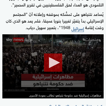
التلمودي هو العداء لحق الفلسطينيين في تقرير المصير".
يُساعد نتنياهو على تمسُّكه بموقفه وإعلانه أنّ "المجتمع
الإسرائيلي بدأ يتغيّر تغييرا بنويا عميقا، فلم يعد هو الذي كان
وقت إقامة
1948"، بتعبير سهيل دياب.
إسرائيل
0
seconds
of
0
seconds
مظاهرات إسرائيلية ضد حكومة نتنياهو تطالب بعودة الأسرى
كيف يتغيّر المجتمع الإسرائيلي؟