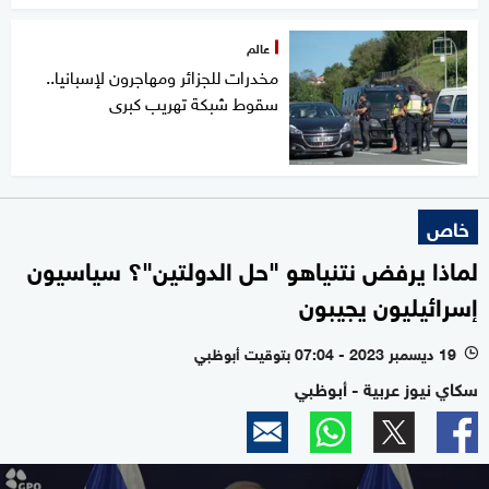
عالم
مخدرات للجزائر ومهاجرون لإسبانيا..
سقوط شبكة تهريب كبرى
خاص
لماذا يرفض نتنياهو "حل الدولتين"؟ سياسيون
إسرائيليون يجيبون
19 ديسمبر 2023 - 07:04 بتوقيت أبوظبي
l
سكاي نيوز عربية - أبوظبي
0