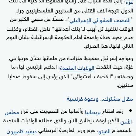
غزة
الدول نتيجة آلاف القتلى من المدنيين الفلسطينيين جراء
"
"، فضلًا عن مضي الكثير من
القصف العشوائي الإسرائيلي
الوقت لتنفيذ تل أبيب لـ"بنك أهدافها" داخل القطاع، وكذلك
عدم وجود خطة واضحة أمام الحكومة الإسرائيلية بشأن اليوم
التالي لإنهاء هذا الصراع.
وتواجه إسرائيل ضغوطا متزايدة من حلفائها بشأن حربها في
غزة، حيث انتقدت
، الداعم الرئيسي لها، ما
الولايات المتحدة
وصفته بـ"القصف العشوائي" الذي يؤدي إلى سقوط ضحايا
مدنيين.
مقال مشترك.. ودعوة فرنسية
رغم امتناع
وألمانيا عن التصويت على قرار
بريطانيا
مجلس
الأخير لوقف إطلاق النار، والذي عطلته الولايات المتحدة
الأمن
باستخدام
، خرج وزير الخارجية البريطاني
الفيتو
ديفيد كاميرون