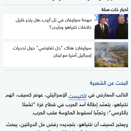
أخبار ذات صلة
مهمة سوليفان في تل أبيب..هل ينزع فتيل
خلافات نتنياهو وبايدن؟
سوليفان: هناك "حل تفاوضي" حول تحديات
إسرائيل أمنيا مع لبنان
البحث عن الشعبية
النائب المعارض في
الإسرائيلي، عوفر كسيف، اتهم
الكنيست
نتنياهو، بتعمّد إطالة أمد الحرب في قطاع غزة "تشبثا
بالكرسي"؛ وتجنّبا لسقوط الحكومة عقب الحرب.
ويعتبر كسيف أن نتنياهو، بتجديده رفض حل الدولتين، يبحث