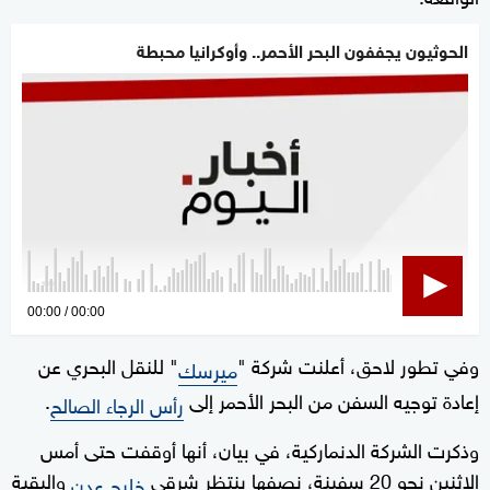
الحوثيون يجففون البحر الأحمر.. وأوكرانيا محبطة
0
00:00
00:00
seconds
وفي تطور لاحق، أعلنت شركة "
" للنقل البحري عن
of
ميرسك
0
إعادة توجيه السفن من البحر الأحمر إلى
.
رأس الرجاء الصالح
seconds
وذكرت الشركة الدنماركية، في بيان، أنها أوقفت حتى أمس
الاثنين نحو 20 سفينة، نصفها ينتظر شرقي
والبقية
خليج عدن