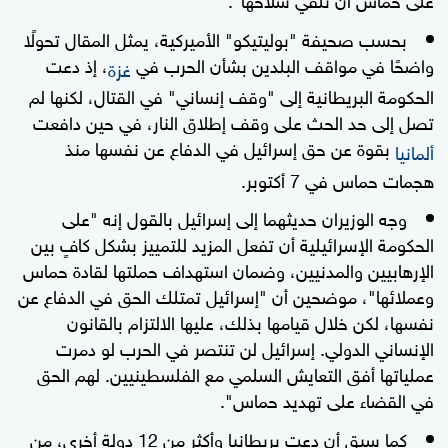
بحسب صحيفة "بوليتيكو" الأميركية، يمثل المقال تحولًا
واضحًا في مواقف البلدين بشأن الحرب في
، إذ دعت
غزة
الحكومة البريطانية إلى "وقف إنساني" في القتال، لكنها لم
تصل إلى حد الحث على وقف إطلاق النار، في حين دافعت
بقوة عن حق إسرائيل في الدفاع عن نفسها منذ
ألمانيا
هجمات حماس في 7 أكتوبر.
وجه الوزيران حديثهما إلى إسرائيل بالقول إنه "على
الحكومة الإسرائيلية أن تفعل المزيد للتمييز بشكل كافٍ بين
الإرهابيين والمدنيين، وضمان استهداف حملتها لقادة حماس
وعملائها"، موضحين أن "إسرائيل تمتلك الحق في الدفاع عن
نفسها، لكن خلال قيامها بذلك، عليها الالتزام بالقانون
الإنساني الدولي. إسرائيل لن تنتصر في الحرب لو دمرت
عملياتها أفق التعايش السلمي مع الفلسطينيين. لهم الحق
في القضاء على تهديد حماس".
كما سبق أن دعت بريطانيا وأكثر من 12 دولة أخرى، من