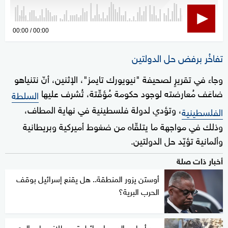
0
00:00
00:00
seconds
of
تفاخُر برفض حل الدولتين
0
وجاء في تقريرٍ لصحيفة "نيويورك تايمز"، الإثنين، أنّ نتنياهو
seconds
ضاعَف مُعارضته لوجود حكومة مُؤقّتة، تُشرف عليها
السلطة
، وتؤدي لدولة فلسطينية في نهاية المطاف،
الفلسطينية
وذلك في مواجهة ما يتلقّاه من ضغوط أميركية وبريطانية
وألمانية تؤيّد حل الدولتين.
أخبار ذات صلة
أوستن يزور المنطقة.. هل يقنع إسرائيل بوقف
الحرب البرية؟
بعد أسابيع الدم.. إسرائيل تمهد للانسحاب البري