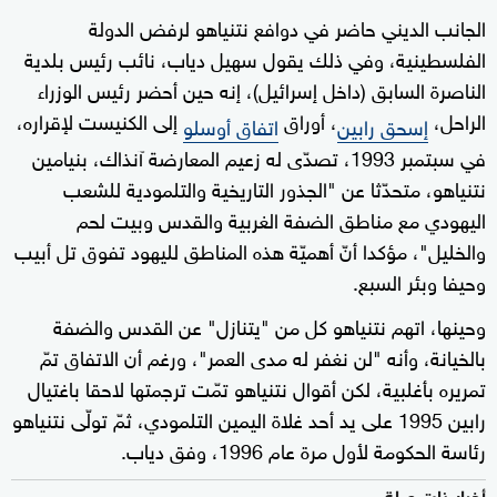
الجانب الديني حاضر في دوافع نتنياهو لرفض الدولة
الفلسطينية، وفي ذلك يقول سهيل دياب، نائب رئيس بلدية
الناصرة السابق (داخل إسرائيل)، إنه حين أحضر رئيس الوزراء
الراحل،
، أوراق
إلى الكنيست لإقراره،
إسحق رابين
اتفاق أوسلو
في سبتمبر 1993، تصدّى له زعيم المعارضة آنذاك، بنيامين
نتنياهو، متحدّثا عن "الجذور التاريخية والتلمودية للشعب
اليهودي مع مناطق الضفة الغربية والقدس وبيت لحم
والخليل"، مؤكدا أنّ أهميّة هذه المناطق لليهود تفوق تل أبيب
وحيفا وبئر السبع.
وحينها، اتهم نتنياهو كل من "يتنازل" عن القدس والضفة
بالخيانة، وأنه "لن نغفر له مدى العمر"، ورغم أن الاتفاق تمّ
تمريره بأغلبية، لكن أقوال نتنياهو تمّت ترجمتها لاحقا باغتيال
رابين 1995 على يد أحد غلاة اليمين التلمودي، ثمّ تولّى نتنياهو
رئاسة الحكومة لأول مرة عام 1996، وفق دياب.
أخبار ذات صلة