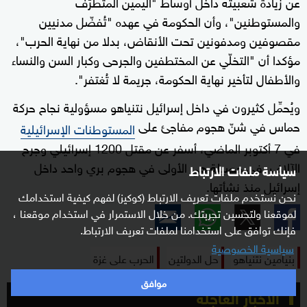
عن زيادة شعبيته داخل أوساط "اليمين المتطرّف
والمستوطنين"، وأن الحكومة في عهده "تُفضّل مدنيين
مقصوفين ومدفونين تحت الأنقاض، بدلا من نهاية الحرب"،
مؤكدا أن "التخلّي عن المختطفين والجرحى وكبار السن والنساء
والأطفال لتأخير نهاية الحكومة، جريمة لا تُغتفر".
ويُحمِّل كثيرون في داخل إسرائيل نتنياهو مسؤولية نجاح حركة
حماس في شنّ هجوم مفاجئ على
المستوطنات الإسرائيلية
في 7 أكتوبر الماضي، أسفر عن مقتل 1200 إسرائيلي وجرح
الآلاف، في حصيلة هي الأولى في هجوم بري واحد داخل
سياسة ملفات الارتباط
إسرائيل منذ نشأتها.
نحن نستخدم ملفات تعريف الارتباط (كوكيز) لفهم كيفية استخدامك
لموقعنا ولتحسين تجربتك. من خلال الاستمرار في استخدام موقعنا ،
فإنك توافق على استخدامنا لملفات تعريف الارتباط.
سياسية الخصوصية
بنيامين نتنياهو
حل الدولتين
الحرب على غزة
موافق
الأخبار العاجلة