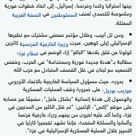
بينها أستراليا وكندا وفرنسا، إسرائيل، إلى اتخاذ خطوات فورية
وملموسة للتصدي لعنف
في
المستوطنين
الضفة الغربية
المحتلة.
ومن تل أبيب، وخلال مؤتمر صحفي مشترك مع نظيرها
الإسرائيلي إيلي كوهين، عبرت
كاترين
وزيرة الخارجية الفرنسية
كولونا عن قلق بلادها "البالغ" إزاء الوضع في
،
قطاع غزة
مطالبة بـ"هدنة جديدة فورية ومستدامة" في الحرب، وخفض
التصعيد مع لبنان في ظل القصف المتبادل مع حزب الله.
بدوره، حيث مسؤول السياسة الخارجية بالاتحاد الأوروبي
، على ضرورة وقف العمليات العسكرية
جوزيب بوريل
والوصول إلى هدنة إنسانية "بشكل عاجل"، مضيفًا عبر حسابه
على موقع "إكس"، الإثنين: "تم قتل الكثير من المدنيين في
غزة، وكما أكد عليه آخرون من بينهم وزراء خارجية فرنسا
وألمانيا والمملكة المتحدة، فإننا نشهد تقصيرا كارثيا في
التمييز خلال العملية العسكرية الإسرائيلية في غزة".