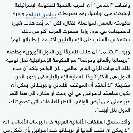
وأضاف "الشامي" أن الحرب بالنسبة للحكومة الإسرائيلية
أوشكت على نهايتها، رغم تصريحات
ووزراء
بنيامين نتنياهو
حكومته بالسعي لمواصلة القتال، لكن "لم يُعد هناك شيئ
لاستهدافه في غزة، وإذا استمرت الحرب أكثر من ذلك
ستنعكس بالسلب على الإسرائيليين أكثر مما إيجابياتها لهم".
ويرى "الشامي" أن هناك تنسيقًا بين الدول الأوروبية وخاصة
"بريطانيا وألمانيا وفرنسا" مع الحكومة الإسرائيلية قبل توجيه
تلك الدعوات للرأي العام العالمي، لأن الواقع يؤكد أن هذه
الدول هي الأكثر تأييدًا للعملية الإسرائيلية في بادئ الأمر،
مضيفًا: "لا أعتقد أن الموقف الألماني والبريطاني يمكن أن
يكون مناهضًا لإسرائيل في أي وقت أو مكان، لأن هذا الأمر
غير عملي على أرض الواقع، بالنظر للعلاقات التي تجمع تلك
الدول بتل أبيب".
وأكد منسق العلاقات الألمانية العربية في البرلمان الألماني، أنه
"لا يمكن أن تقف ألمانيا أو بريطانيا ضد إسرائيل بأي شكل من