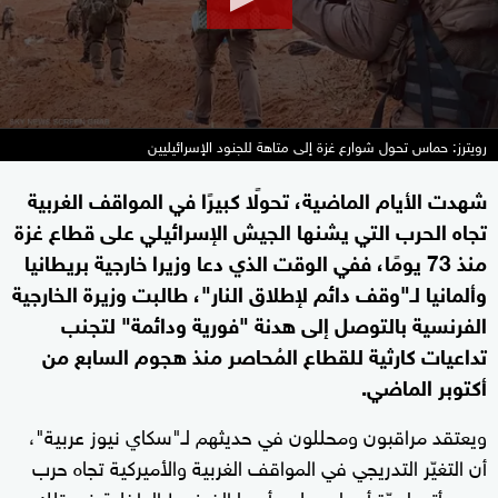
رويترز: حماس تحول شوارع غزة إلى متاهة للجنود الإسرائيليين
شهدت الأيام الماضية، تحولًا كبيرًا في المواقف الغربية
تجاه الحرب التي يشنها الجيش الإسرائيلي على قطاع غزة
منذ 73 يومًا، ففي الوقت الذي دعا وزيرا خارجية بريطانيا
وألمانيا لـ"وقف دائم لإطلاق النار"، طالبت وزيرة الخارجية
الفرنسية بالتوصل إلى هدنة "فورية ودائمة" لتجنب
تداعيات كارثية للقطاع المُحاصر منذ هجوم السابع من
أكتوبر الماضي.
ويعتقد مراقبون ومحللون في حديثهم لـ"سكاي نيوز عربية"،
أن التغيّر التدريجي في المواقف الغربية والأميركية تجاه حرب
، يأتي لعدّة أسباب على رأسها الضغوط الداخلية في تلك