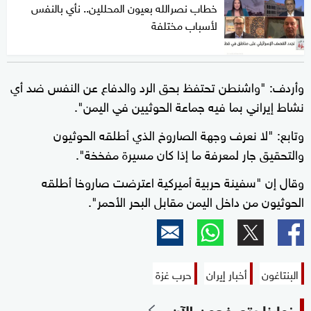
خطاب نصرالله بعيون المحللين.. نأي بالنفس
لأسباب مختلفة
وأردف: "واشنطن تحتفظ بحق الرد والدفاع عن النفس ضد أي
نشاط إيراني بما فيه جماعة الحوثيين في اليمن".
وتابع: "لا نعرف وجهة الصاروخ الذي أطلقه الحوثيون
والتحقيق جار لمعرفة ما إذا كان مسيرة مفخخة".
وقال إن "سفينة حربية أميركية اعترضت صاروخا أطلقه
الحوثيون من داخل اليمن مقابل البحر الأحمر".
البنتاغون
أخبار إيران
حرب غزة
زوارنا يتصفحون الآن