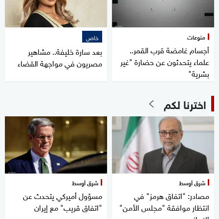
منوعات
خاص
أجسام غامضة قرب القمر..
بعد سارة خليفة.. مشاهير
علماء يتحدثون عن حضارة "غير
مصريون في مواجهة القضاء
بشرية"
اخترنا لكم
شرق أوسط
شرق أوسط
مصادر: "اتفاق هرمز" في
مسؤول أميركي يتحدث عن
انتظار موافقة "مجلس الأمن"
"اتفاق قريب" مع إيران
الإيراني