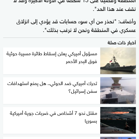
نقف عند هذا الحد".
وأضاف: "نحذر من أي سوء حسابات قد يؤدي إلى انزلاق
عسكري في المنطقة ونحن لا نرغب بذلك".
أخبار ذات صلة
مسؤول أميركي يعلن إسقاط طائرة مسيرة حوثية
فوق البحر الأحمر
تحرك أميركي ضد الحوثي.. هل يمنع استهدافات
سفن إسرائيل؟
مقتل نحو 7 أشخاص في ضربات جوية أميركية
بسوريا