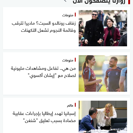
منوعات
زفاف رونالدو السبت؟ ماديرا تترقب
وقائمة النجوم تشعل التكهنات
منوعات
من هي.. تفاعل ومشاهدات مليونية
لصلاح مع "إيشان أكسوي"
عالم
إسبانيا تهدد إيطاليا بإجراءات عقابية
مضادة بسبب تعليق "شنغن"