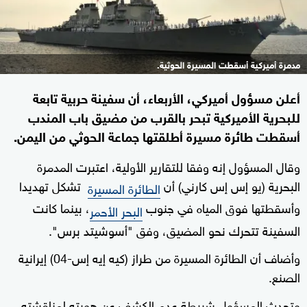
مدمرة أميركية أسقطت المسيرة الحوثية.
أعلن مسؤول أميركي، الأربعاء، أن سفينة حربية تابعة
للبحرية الأميركية تبحر بالقرب من مضيق باب المندب
أسقطت طائرة مسيرة أطلقتها جماعة الحوثي من اليمن.
وقال المسؤول إنه وفقا للتقارير الأولية، اعتبرت المدمرة
البحرية (يو إس إس كارني) أن
تشكل تهديدا
الطائرة المسيرة
وأسقطتها فوق المياه في جنوب
، بينما كانت
البحر الأحمر
السفينة تتحرك نحو المضيق، وفق "أسوشيتد برس".
وأضاف أن الطائرة المسيرة من طراز (كيه إيه إس-04) إيرانية
الصنع.
وتحدث المسؤول شريطة عدم الكشف عن هويته لمناقشته