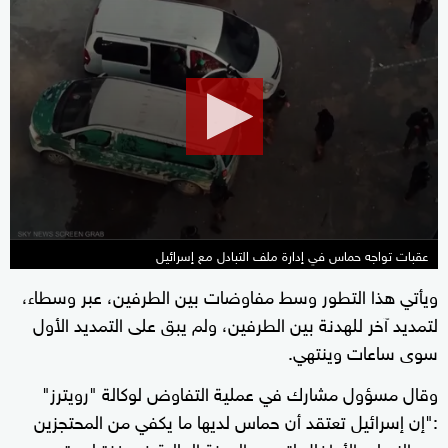
0
seconds
of
2
minutes,
26
seconds
عقبات تواجه حماس في إدارة ملف التبادل مع إسرائيل
ويأتي هذا التطور وسط مفاوضات بين الطرفين، عبر وسطاء،
لتمديد آخر للهدنة بين الطرفين، ولم يبق على التمديد الأول
سوى ساعات وينتهي.
وقال مسؤول مشارك في عملية التفاوض لوكالة "رويترز"
:"إن إسرائيل تعتقد أن حماس لديها ما يكفي من المحتجزين
من النساء والأطفال لتمديد الهدنة الحالية في غزة لمدة يومين