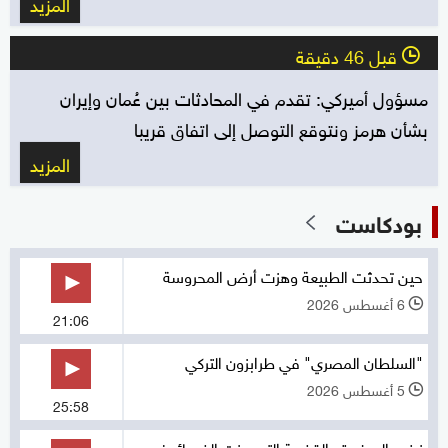
المزيد
قبل 46 دقيقة
l
مسؤول أميركي: تقدم في المحادثات بين عُمان وإيران
بشأن هرمز ونتوقع التوصل إلى اتفاق قريبا
المزيد
بودكاست
حين تحدثت الطبيعة وهزت أرض المحروسة
6 أغسطس 2026
l
21:06
"السلطان المصري" في طرابزون التركي
5 أغسطس 2026
l
25:58
زينب الصغيرة.. القضية التي هزت الضمائر في