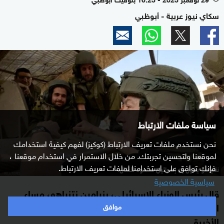
سكاي نيوز عربية - أبوظبي
سياسة ملفات الارتباط
نحن نستخدم ملفات تعريف الارتباط (كوكيز) لفهم كيفية استخدامك
لموقعنا ولتحسين تجربتك. من خلال الاستمرار في استخدام موقعنا ،
فإنك توافق على استخدامنا لملفات تعريف الارتباط.
نتنياهو يقول إن إسرائيل ستعود للقتال.
سياسية الخصوصية
قال رئيس الوزراء الإسرائيلي، بنيامين نتنياهو، مساء
الأربعاء، إن سؤالا بعينه يطرح على نحور متكرر في الأيام
موافق
الأخيرة.