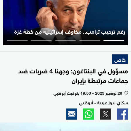
رغم ترحيب ترامب.. مخاوف إسرائيلية من خطة غزة
خاص
مسؤول في البنتاغون: وجهنا 4 ضربات ضد
جماعات مرتبطة بإيران
29 نوفمبر 2023 - 19:50 بتوقيت أبوظبي
l
سكاي نيوز عربية - أبوظبي