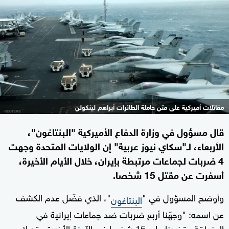
مقاتلات أميركية على متن حاملة الطائرات أبراهم لينكولن
قال مسؤول في وزارة الدفاع الأميركية "البنتاغون"،
الأربعاء، لـ"سكاي نيوز عربية" إن الولايات المتحدة وجهت
4 ضربات لجماعات مرتبطة بإيران، خلال الأيام الأخيرة،
أسفرت عن مقتل 15 شخصا.
وأوضح المسؤول في "
"، الذي فضّل عدم الكشف
البنتاغون
عن اسمه: "وجهّنا أربع ضربات ضد جماعات إيرانية في
المنطقة وقضينا على 15 شخصا في الآونة الأخيرة وقد لا