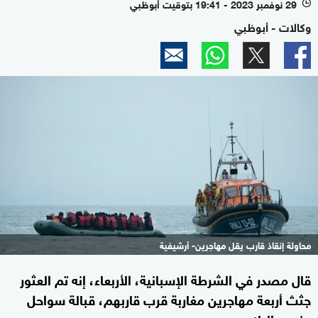
29 نوفمبر 2023 - 19:41 بتوقيت أبوظبي
l
وكالات - أبوظبي
محاولة إنقاذ قارب يقل مهاجرين- أرشيفية
قال مصدر في الشرطة الإسبانية، الأربعاء، إنه تم العثور
جثث أربعة مهاجرين مغاربة قرب قاربهم، قبالة سواحل