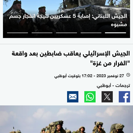
الجيش اللبناني: إصابة 5 عسكريين نتيجة انفجار جسم
مشبوه
الجيش الإسرائيلي يعاقب ضابطين بعد واقعة
"الفرار من غزة"
27 نوفمبر 2023 - 17:02 بتوقيت أبوظبي
l
ترجمات - أبوظبي