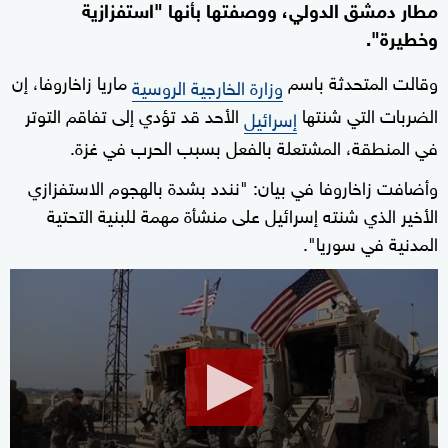
مطار دمشق الدولي، ووصفتها بأنها "استفزازية
وخطيرة".
وقالت المتحدثة باسم
ماريا زاخاروفا، إن
وزارة الخارجية الروسية
الضربات التي شنتها
الأحد قد تؤدي إلى تفاقم التوتر
إسرائيل
في المنطقة، المشتعلة بالفعل بسبب الحرب في غزة.
وأضافت زاخاروفا في بيان: "نندد بشدة بالهجوم الاستفزازي
الأخير الذي شنته إسرائيل على منشأة مهمة للبنية التحتية
المدنية في سوريا".
0
seconds
of
2
minutes,
24
seconds