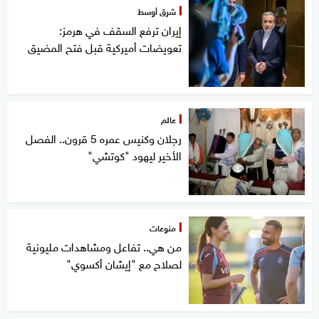
شرق أوسط
إيران ترفع السقف في هرمز:
تعويضات أميركية قبل فتح المضيق
عالم
رجلان وكنيس عمره 5 قرون.. الفصل
الأخير ليهود "كوتشي"
منوعات
من هي.. تفاعل ومشاهدات مليونية
لصلاح مع "إيشان أكسوي"