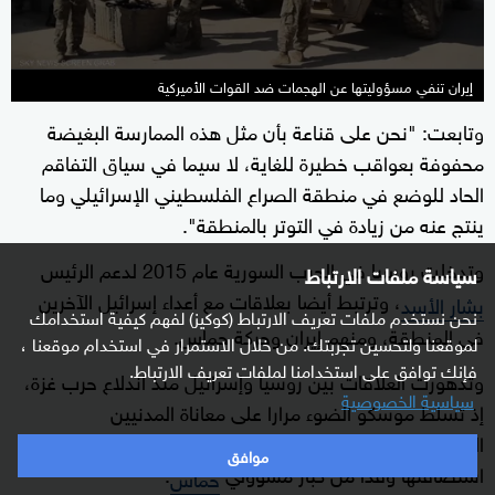
إيران تنفي مسؤوليتها عن الهجمات ضد القوات الأميركية
وتابعت: "نحن على قناعة بأن مثل هذه الممارسة البغيضة
محفوفة بعواقب خطيرة للغاية، لا سيما في سياق التفاقم
الحاد للوضع في منطقة الصراع الفلسطيني الإسرائيلي وما
ينتج عنه من زيادة في التوتر بالمنطقة".
وتدخلت روسيا في الحرب السورية عام 2015 لدعم الرئيس
سياسة ملفات الارتباط
، وترتبط أيضا بعلاقات مع أعداء إسرائيل الآخرين
بشار الأسد
نحن نستخدم ملفات تعريف الارتباط (كوكيز) لفهم كيفية استخدامك
في المنطقة، ومنهم إيران وحركة حماس.
لموقعنا ولتحسين تجربتك. من خلال الاستمرار في استخدام موقعنا ،
فإنك توافق على استخدامنا لملفات تعريف الارتباط.
وتدهورت العلاقات بين روسيا وإسرائيل منذ اندلاع حرب غزة،
سياسية الخصوصية
إذ تسلط موسكو الضوء مرارا على معاناة المدنيين
الفلسطينيين الذين يئنون تحت الحصار الإسرائيلي، فضلا عن
موافق
استضافتها وفدا من كبار مسؤولي
.
حماس