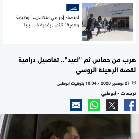
خاص
اقتصاد إجرامي متكامل.. "وظيفة
وهمية" تنتهي بفدية في ليبيا
هرب من حماس ثم "أعيد".. تفاصيل درامية
لقصة الرهينة الروسي
27 نوفمبر 2023 - 16:34 بتوقيت أبوظبي
l
ترجمات - أبوظبي