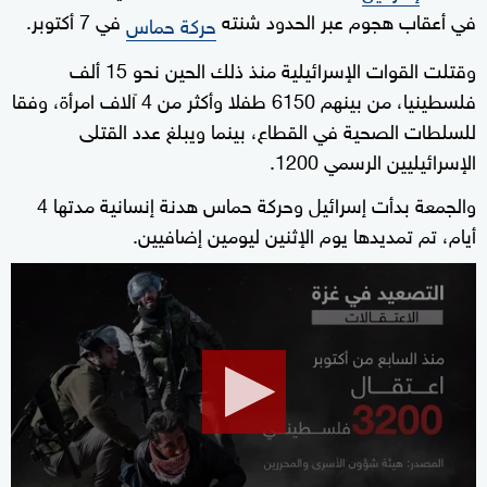
في أعقاب هجوم عبر الحدود شنته
في 7 أكتوبر.
حركة حماس
وقتلت القوات الإسرائيلية منذ ذلك الحين نحو 15 ألف
فلسطينيا، من بينهم 6150 طفلا وأكثر من 4 آلاف امرأة، وفقا
للسلطات الصحية في القطاع، بينما ويبلغ عدد القتلى
الإسرائيليين الرسمي 1200.
والجمعة بدأت إسرائيل وحركة حماس هدنة إنسانية مدتها 4
أيام، تم تمديدها يوم الإثنين ليومين إضافيين.
0
seconds
of
1
minute,
57
seconds