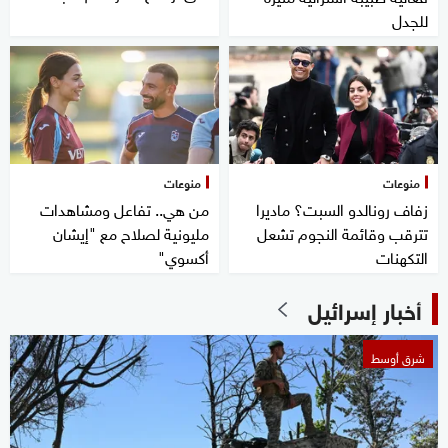
للجدل
منوعات
منوعات
زفاف رونالدو السبت؟ ماديرا
من هي.. تفاعل ومشاهدات
تترقب وقائمة النجوم تشعل
مليونية لصلاح مع "إيشان
التكهنات
أكسوي"
أخبار إسرائيل
شرق أوسط