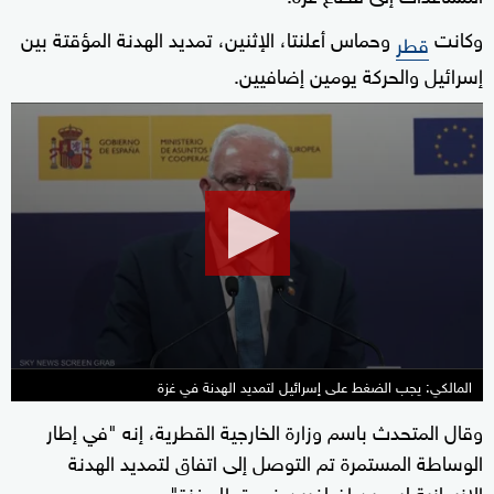
وكانت
وحماس أعلنتا، الإثنين، تمديد الهدنة المؤقتة بين
قطر
إسرائيل والحركة يومين إضافيين.
0
seconds
of
33
seconds
المالكي: يجب الضغط على إسرائيل لتمديد الهدنة في غزة
وقال المتحدث باسم وزارة الخارجية القطرية، إنه "في إطار
الوساطة المستمرة تم التوصل إلى اتفاق لتمديد الهدنة
الإنسانية ليومين إضافيين في قطاع غزة".