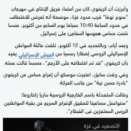
وأبرزت أن كريفوي كان من أعضاء فريق الإنتاج في مهرجان
"سوبر نوفا" قرب حدود غزة، موضحة أنه تعرض للاختطاف
في حدود الساعة 10:40 صباحا يوم السابع من أكتوبر، عندما
شنت حماس هجومها المفاجئ على إسرائيل.
وبعد أيام، وبالتحديد في 12 أكتوبر، تلقت عائلة المواطن
الإسرائيلي الروسي إخطارا رسميا من
يفيد
الجيش الإسرائيلي
بأن كريفوي "قد تم اختطافه على الأرجح"، حسبما قالت عمته.
وفي وقت سابق، اعتبرت موسكو أن إفراج حماس عن كريفوي
"بادرة حسن نية" من جانب الحركة.
وقالت المتحدثة باسم الخارجية الروسية ماريا زاخاروفا:
"سنواصل مساعينا لتحقيق الإفراج السريع عن بقية المواطنين
الروس المحتجزين فى القطاع".
0
seconds