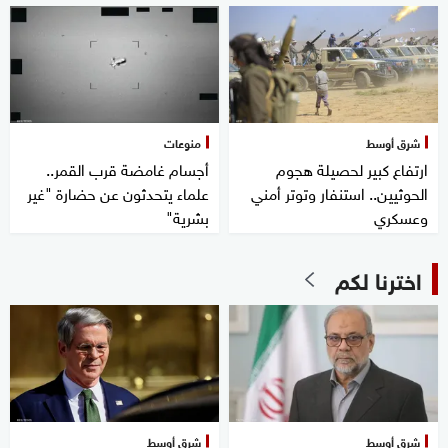
شرق أوسط
منوعات
ارتفاع كبير لحصيلة هجوم
أجسام غامضة قرب القمر..
الحوثيين.. استنفار وتوتر أمني
علماء يتحدثون عن حضارة "غير
وعسكري
بشرية"
اخترنا لكم
شرق أوسط
شرق أوسط