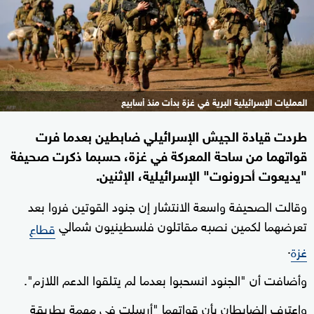
العمليات الإسرائيلية البرية في غزة بدأت منذ أسابيع
طردت قيادة الجيش الإسرائيلي ضابطين بعدما فرت
قواتهما من ساحة المعركة في غزة، حسبما ذكرت صحيفة
"يديعوت أحرونوت" الإسرائيلية، الإثنين.
وقالت الصحيفة واسعة الانتشار إن جنود القوتين فروا بعد
تعرضهما لكمين نصبه مقاتلون فلسطينيون شمالي
قطاع
.
غزة
وأضافت أن "الجنود انسحبوا بعدما لم يتلقوا الدعم اللازم".
واعترف الضابطان بأن قواتهما "أرسلت في مهمة بطريقة