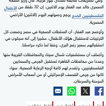
المصري خالد عبد الغفار يوم الاثنين، إن 32 طفلا من
0
الأطفال
seconds
يرجح وصولهم اليوم (الاثنين) الأراضي
الفلسطينيين الخدج
المصرية.
وأوضح عبد الغفار، أن السلطات الصحية في مصر وضعت كل
الترتيبات لاستقبال هؤلاء الأطفال، مشيرا إلى أنه سيكون في
استقبالهم بمعبر رفح البري، وفقا لما ذكره مراسلنا.
وأضاف أن مستشفيات شمال سيناء والمحافظات القريبة منها
وعددا من محافظات القاهرة تستقبل الجرحى والمصابين
الفلسطينيين، وتقدم لهم كافة أوجه الرعاية الصحية، سواء
كانوا من جرحى القصف الإسرائيلي أو من أصحاب الأمراض
المزمنة والسرطان.
غزة
رضع خدج
أطفال خدج
أطفال غزة الخدج