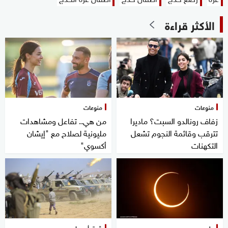
الأكثر قراءة
منوعات
منوعات
زفاف رونالدو السبت؟ ماديرا
من هي.. تفاعل ومشاهدات
تترقب وقائمة النجوم تشعل
مليونية لصلاح مع "إيشان
التكهنات
أكسوي"
علوم
شرق أوسط