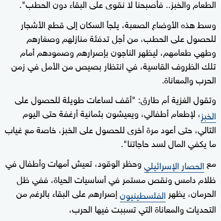
الطعام والخبز.. فأصبحنا لا نقوى على البقاء دون الحطب".
وسط هذه الأوضاع الصعبة، يلجأ السكان إلى قطع الأشجار
للحصول على الحطب، من أجل تدفئة منازلهم وصغارهم
وطهي طعامهم، ليظهر الناجون بإصرارهم وصمودهم أمام
تلك الظروف القاسية، في انتظار بصيص من الأمل في زمن
الحرب والمعاناة.
وتقول الغزية أم طارق: "أقف لساعات طويلة للحصول على
، لإطعام أطفالي، ويعيشون بثمانية أرغفة حتى اليوم
الخبز
التالي، حتى أعود مرة أخرى للحصول على الخبز، خاصة مع غياب
ما يكفي المال لسد حاجاتنا".
مع
وحظر الوقود، تعيش أمهات وأطفال في
الحصار الإسرائيلي
ظلام دامس ونقص مستمر في أساسيات الحياة، ففي ظل
الحرمان، يظهر
إصرارهم على البقاء بالرغم من
الفلسطينيون
التحديات والمعاناة التي تسببت فيها الحرب،