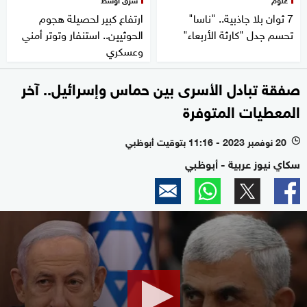
7 ثوان بلا جاذبية.. "ناسا"
ارتفاع كبير لحصيلة هجوم
تحسم جدل "كارثة الأربعاء"
الحوثيين.. استنفار وتوتر أمني
وعسكري
صفقة تبادل الأسرى بين حماس وإسرائيل.. آخر
المعطيات المتوفرة
20 نوفمبر 2023 - 11:16 بتوقيت أبوظبي
l
سكاي نيوز عربية - أبوظبي
0
seconds
of
1
minute,
43
seconds