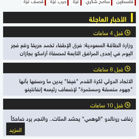
فلسطين
سامح شكري
غزة
حرب غزة
قصف غزة
الأخبار العاجلة
قبل 4 ساعات
l
وزارة الطاقة السعودية: فرق الإطفاء تخمد حريقا وقع فجر
اليوم في إحدى المرافق التابعة لمصفاة أرامكو بجازان
قبل 8 ساعات
l
الاتحاد الدولي لكرة القدم "فيفا" يدين ما وصفها بأنها
"جهود منسقة ومستمرة" لإضعاف رئيسه إنفانتينو
قبل 10 ساعات
l
زفاف رونالدو "الوهمي" يحشد المئات.. والنجم يرد ضاحكاً
المزيد