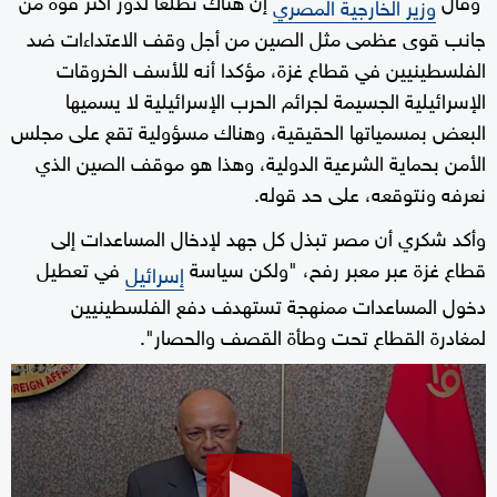
وزير الخارجية المصري
جانب قوى عظمى مثل الصين من أجل وقف الاعتداءات ضد
الفلسطينيين في قطاع غزة، مؤكدا أنه للأسف الخروقات
الإسرائيلية الجسيمة لجرائم الحرب الإسرائيلية لا يسميها
البعض بمسمياتها الحقيقية، وهناك مسؤولية تقع على مجلس
الأمن بحماية الشرعية الدولية، وهذا هو موقف الصين الذي
نعرفه ونتوقعه، على حد قوله.
وأكد شكري أن مصر تبذل كل جهد لإدخال المساعدات إلى
قطاع غزة عبر معبر رفح، "ولكن سياسة
في تعطيل
إسرائيل
دخول المساعدات ممنهجة تستهدف دفع الفلسطينيين
لمغادرة القطاع تحت وطأة القصف والحصار".
0
seconds
of
42
seconds