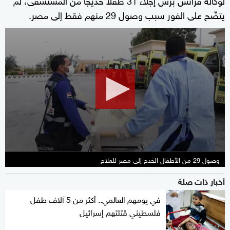
يتضّح على الفور سبب وصول 29 منهم فقط إلى مصر.
0
seconds
of
31
seconds
وصول 29 من الأطفال الخدج إلى مصر للعلاج
أخبار ذات صلة
في يومهم العالمي.. أكثر من 5 آلاف طفل
فلسطيني قتلتهم إسرائيل