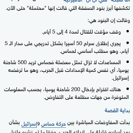
تكشفها أبرز بنود الصفقة التي قالت إنها "محتملة" حتى الآن.
وقالت إن البنود هي:
وقف مؤقت للقتال لمدة 4 إلى 5 أيام.
يجري إطلاق سراح 50 أسيرا بشكل تدريجي على مدار الـ 5
أيام، وهو مطلب أساسي لحماس.
المساعدات لا تزال تمثل معضلة فحماس تريد 500 شاحنة
يوميا، أي نفس كمية الإمدادات قبل الحرب، وهو ما ترفضه
إسرائيل.
هناك اقتراح بإدخال 200 شاحنة يوميا، بحسب المعلومات
المتوفرة من جهات مطلعة على التفاوض.
بداية القصة
بدأت المفاوضات المباشرة بين
و
بشأن
حركة حماس
إسرائيل
بعد أسابيع قليلة على اندلاع الحرب، وفقا ما تم نشره علنيا،