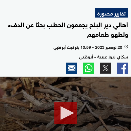
تقارير مصورة
أهالي دير البلح يجمعون الحطب بحثا عن الدفء
ولطهو طعامهم
20 نوفمبر 2023 - 10:59 بتوقيت أبوظبي
l
سكاي نيوز عربية - أبوظبي
0
seconds
of
2
minutes,
50
seconds