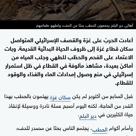
أهالي دير البلح يجمعون الحطب بحثا عن الدفء ولطهو طعامهم
أعادت الحربُ على غزة والقصف الإسرائيلي المتواصل
سكان قطاع غزة إلى ظروف الحياة البدائية القديمة. وبات
الاعتماد على الفحم والحطَب للطهي وجلب المياه من
أماكنَ بعيدة، مشاهدَ مألوفة في القطاع في ظل استمرار
إسرائيلي في منع وصول إمدادات الماء والغذاء والوقود
للقطاع.
قبل السابع من أكتوبر لم يكن
يهتمون بالحطب بهذا
سكان غزة
القدر من الحاجة، لكنه اليوم أصبح عملة نادرة ووسيلة لإنقاذ
حياة الكثيرين في
.
دير البلح
وأمام أكوام
، يجتمع الناس بحثا عن مصدر للدفء
الحطب