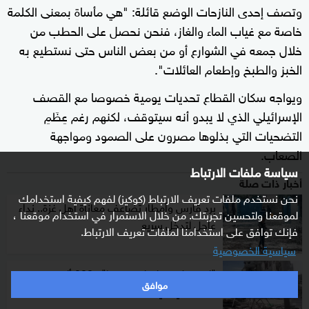
وتصف إحدى النازحات الوضع قائلة: "هي مأساة بمعنى الكلمة
خاصة مع غياب الماء والغاز، فنحن نحصل على الحطب من
خلال جمعه في الشوارع أو من بعض الناس حتى نستطيع به
الخبز والطبخ وإطعام العائلات".
ويواجه سكان القطاع تحديات يومية خصوصا مع القصف
الإسرائيلي الذي لا يبدو أنه سيتوقف، لكنهم رغم عِظَمِ
التضحيات التي بذلوها مصرون على الصمود ومواجهة
الصعاب.
سياسة ملفات الارتباط
أخبار ذات صلة
نحن نستخدم ملفات تعريف الارتباط (كوكيز) لفهم كيفية استخدامك
برد قارس وأمطار تضاعف معاناة أهل غزة.. نداء
لموقعنا ولتحسين تجربتك. من خلال الاستمرار في استخدام موقعنا ،
عاجل لتدخل سريع
فإنك توافق على استخدامنا لملفات تعريف الارتباط.
سياسية الخصوصية
"لن نرحل ونترك لهم بيوتنا".. 800 ألف
موافق
فلسطيني في شمال غزة