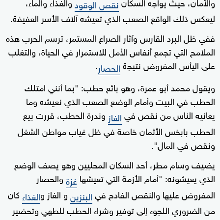
والأمان، حيث يواجه السكان
والغذاء والماء،
نقص الوقود
ليعكس ذلك الواقع الصعب الذي تعيشه آلاف الأسر العفيفة.
ففي ظل البرد القارس وآثار الصراع المستمر، ترسم الحرب هذه
الملامح التي تجمع أنفاس الأمل للاستمرار في الحياة، والتغلب
على اليأس المفروض نتيجة
.
الحصار
ويقول محمد أبو عمرة، وهو بائع حطب: "بما أنني امتلك
الحطب في البيت وأمام الوضع الصعب الذي نعيشه وما
يعانيه الناس من نقص في
وندرة الحطب، قررت بيع
الغاز
الحطب بابخس الأثمان خاصة في ظل غياب مواطن الشغل
ونقص في المال".
يضيف وسام مطر، أحد السكان المحليين وهو يصف الوضع
الذي يعيشونه: "أمام الأزمة التي تعيشها
والحصار
غزة
المفروض عليها والنقص الفادح في
و الغاز و
كان
البنزين
الغذاء
من الضروري اللجوء إلى توفير وشراء الحطب للطهي وتحضير