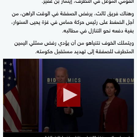
وهناك فريق ثالث، يرفض الصفقة في الوقت الراهن، من
أجل الضغط على رئيس حركة حماس في غزة يحيى السنوار،
بغية دفعه نحو التنازل في مطالبه.
ويتملك الخوف نتنياهو من أن يؤدي رفض ممثلي اليمين
المتطرف للصفقة إلى تهديد مستقبل حكومته.
0
seconds
of
2
minutes,
8
seconds
بايدن يلمح إلى صفقة "الإفراج مقابل وقف إطلاق النار"