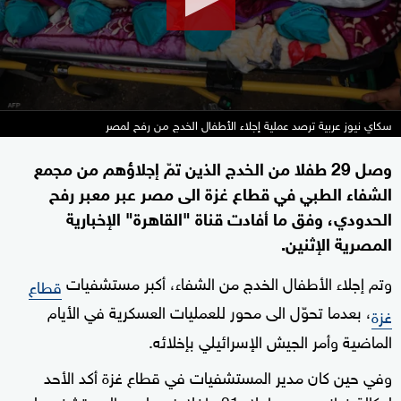
سكاي نيوز عربية ترصد عملية إجلاء الأطفال الخدج من رفح لمصر
وصل 29 طفلا من الخدج الذين تمّ إجلاؤهم من مجمع
الشفاء الطبي في قطاع غزة الى مصر عبر معبر رفح
الحدودي، وفق ما أفادت قناة "القاهرة" الإخبارية
المصرية الإثنين.
وتم إجلاء الأطفال الخدج من الشفاء، أكبر مستشفيات
قطاع
، بعدما تحوّل الى محور للعمليات العسكرية في الأيام
غزة
الماضية وأمر الجيش الإسرائيلي بإخلائه.
وفي حين كان مدير المستشفيات في قطاع غزة أكد الأحد
لوكالة فرانس برس إجلاء 31 طفلا خديجا من المستشفى، لم