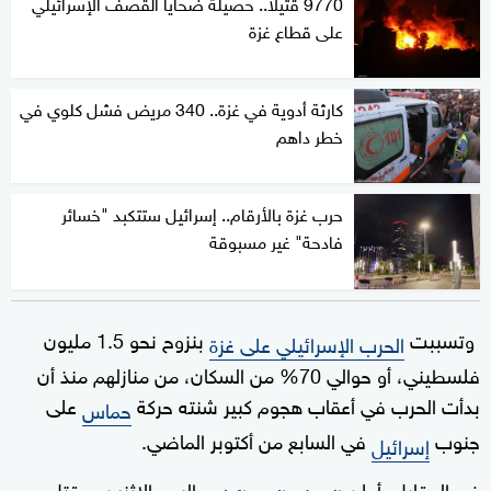
9770 قتيلا.. حصيلة ضحايا القصف الإسرائيلي
على قطاع غزة
كارثة أدوية في غزة.. 340 مريض فشل كلوي في
خطر داهم
حرب غزة بالأرقام.. إسرائيل ستتكبد "خسائر
فادحة" غير مسبوقة
وتسببت
بنزوح نحو 1.5 مليون
الحرب الإسرائيلي على غزة
فلسطيني، أو حوالي 70% من السكان، من منازلهم منذ أن
بدأت الحرب في أعقاب هجوم كبير شنته حركة
على
حماس
جنوب
في السابع من أكتوبر الماضي.
إسرائيل
في المقابل، أعلن
، اليوم الاثنين، مقتل