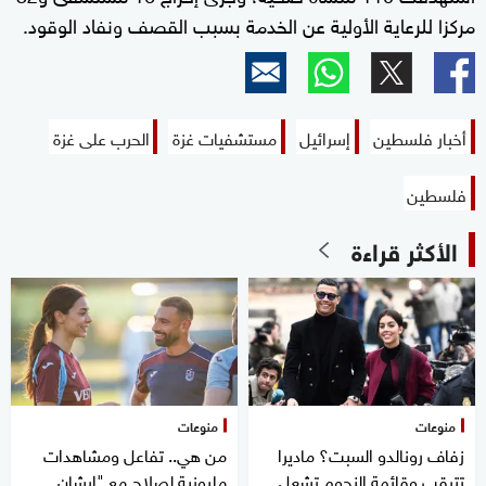
مركزا للرعاية الأولية عن الخدمة بسبب القصف ونفاد الوقود.
أخبار فلسطين
إسرائيل
مستشفيات غزة
الحرب على غزة
فلسطين
الأكثر قراءة
منوعات
منوعات
زفاف رونالدو السبت؟ ماديرا
من هي.. تفاعل ومشاهدات
تترقب وقائمة النجوم تشعل
مليونية لصلاح مع "إيشان