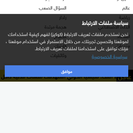
عالم
السؤال الصعب
رياضة
رادار
سياسة ملفات الارتباط
الذكاء الاصطناعي
هجمة مرتدة
نحن نستخدم ملفات تعريف الارتباط (كوكيز) لفهم كيفية استخدامك
اقتصاد
الصباح
لموقعنا ولتحسين تجربتك. من خلال الاستمرار في استخدام موقعنا ،
منوعات
كلينيك
فإنك توافق على استخدامنا لملفات تعريف الارتباط.
وثائقيات
سياسية الخصوصية
موافق
اشترك الآن بالنشرة الإخبارية
عاجل
مخا: مليشيا الحوثي استهدفت منشآت مدنية داخل الميناء
مدير
نشرة إخبارية ترسل مباشرة لبريدك الإلكتروني يوميا
إشترك