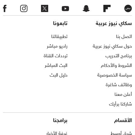
سكاي نيوز عربية
تابعونا
اتصل بنا
تطبيقاتنا
حول سكاي نيوز عربية
راديو مباشر
برنامج التدريب
ترددات القناة
الشروط والأحكام
البث المباشر
سياسة الخصوصية
دليل البث
وظائف شاغرة
أعلن معنا
شاركنا برأيك
الأقسام
برامجنا
شرق أوسط
غرفة الأخبار