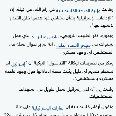
وقالت
في رام الله، مي كيلة، إن
وزيرة الصحة الفلسطينية
"الإداعات الإسرائيلية بشأن مشافي غزة هدفها خلق الأعذار
لاستهدافها".
وبدوره، ذكر الطبيب النرويجي،
، الذي عمل
مادس غيلبرت
لسنوات في
، أنه لم ير طوال عمله في
مجمع الشفاء الطبي
المستشفى أي وجود عسكري.
وذكر في تصريحات لوكالة "الأناضول" التركية أن "
لم
إسرائيل
تستطع تقديم أي دليل يثبت صحة ادعاءاتها حول وجود قاعدة
عسكرية بالمستشفى".
ولفت إلى أن لدى إسرائيل سجل طويل في استهداف
المستشفيات.
وتقول أرقام فلسطينية إن
على غزة
الغارات الإسرائيلية
استهدفت 110 منشأة صحية، وجرى إخراج 16 مستشفى و32