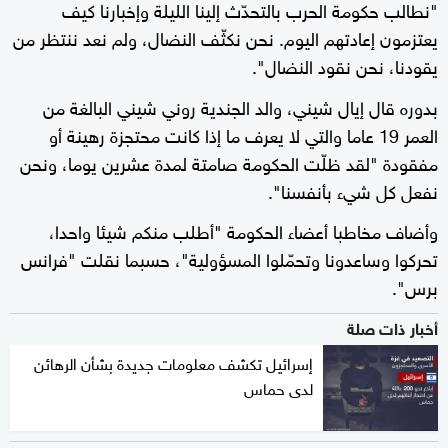
"نطالب حكومة الحرب بالتحدّث إلينا الليلة وإخبارنا كيف
يعتزمون إعادتهم اليوم. نحن نكثّف النضال، ولم نعد ننتظر من
يقودنا، نحن نقود النضال".
بدوره قال إيال شيني، والد الجندية روني شيني البالغة من
العمر 19 عاما والتي لا يعرف ما إذا كانت محتجزة رهينة أو
مفقودة "لقد ظلّت الحكومة صامتة لمدة عشرين يوما، ونحن
نفعل كل شيء بأنفسنا".
وأضاف مخاطبا أعضاء الحكومة "أطلب منكم شيئا واحدا،
تحركوا وساعدونا وتحمّلوا المسؤولية"، حسبما نقلت "فرانس
برس".
أخبار ذات صلة
إسرائيل تكشف معلومات جديدة بشأن الرهائن
لدى حماس