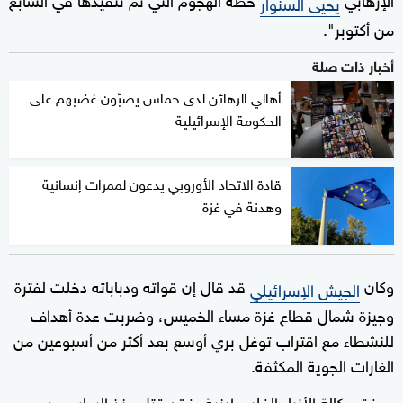
يحيى السنوار
من أكتوبر".
أخبار ذات صلة
أهالي الرهائن لدى حماس يصبّون غضبهم على
الحكومة الإسرائيلية
قادة الاتحاد الأوروبي يدعون لممرات إنسانية
وهدنة في غزة
وكان
قد قال إن قواته ودباباته دخلت لفترة
الجيش الإسرائيلي
وجيزة شمال قطاع غزة مساء الخميس، وضربت عدة أهداف
للنشطاء مع اقتراب توغل بري أوسع بعد أكثر من أسبوعين من
الغارات الجوية المكثفة.
ووفق وكالة الأنباء الفلسطينية، فقد قتل منذ السابع من