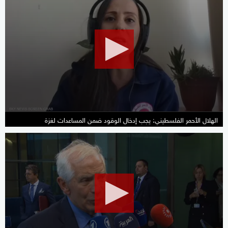
seconds
of
49
seconds
الهلال الأحمر الفلسطيني: يجب إدخال الوقود ضمن المساعدات لغزة
0
seconds
of
0
seconds