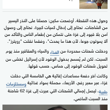
وحول هذه النقطة، أوضحت مكين: حصلنا على النذر اليسير
من الشاحنات. نحتاج إلى إدخال كميات كبيرة. نحتاج إلى وصول
آمن بلا قيود إلى غزة حتى نتمكن من إطعام الناس والتأكد من
ألا يموتون جوعا، لأن هذا ما يحدث"، وفقما نقلت "رويترز".
ودخلت شحنات محدودة من
والمياه والعقاقير منذ يوم
الغذاء
السبت، لكن لم يُسمح بدخول الوقود لأن إسرائيل تخشى من
تحويل شحنات الوقود إلى حماس، حسب قولها.
وكانت آخر دفعة مساعدات إغاثية هي الخامسة التي دخلت
غزة، عبر معبر رفح، الأربعاء، محملة بمواد غذائية
ومستلزمات
، ليصل إجمالي الشحنات التي عبرت إلى غزة 62 شاحنة
طبية
منذ السبت الماضي.
0