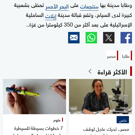
وطابا مدينة بها
على
تحظى بشعبية
منتجعات
البحر الأحمر
كبيرة لدى السياح، وتقع قبالة مدينة
الساحلية
إيلات
الإسرائيلية على بعد أكثر من 350 كيلومترا من غزة..
طابا
مصر
الأكثر قراءة
علوم
خاص
7 خطوات بسيطة للسيطرة
مصر.. تحرك عاجل لوقف
على ارتفاع سكر الدم صباحا