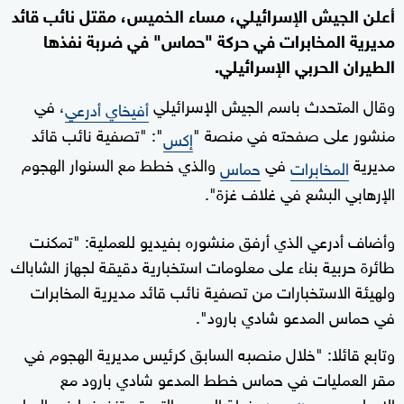
أعلن الجيش الإسرائيلي، مساء الخميس، مقتل نائب قائد
مديرية المخابرات في حركة "حماس" في ضربة نفذها
الطيران الحربي الإسرائيلي.
وقال المتحدث باسم الجيش الإسرائيلي
، في
أفيخاي أدرعي
منشور على صفحته في منصة "
": "تصفية نائب قائد
إكس
مديرية
في
والذي خطط مع السنوار الهجوم
المخابرات
حماس
الإرهابي البشع في غلاف غزة".
وأضاف أدرعي الذي أرفق منشوره بفيديو للعملية: "تمكنت
طائرة حربية بناء على معلومات استخبارية دقيقة لجهاز الشاباك
ولهيئة الاستخبارات من تصفية نائب قائد مديرية المخابرات
في حماس المدعو شادي بارود".
وتابع قائلا: "خلال منصبه السابق كرئيس مديرية الهجوم في
مقر العمليات في حماس خطط المدعو شادي بارود مع
الإرهابي
خطة الهجوم التي تم تنفيذها في السابع