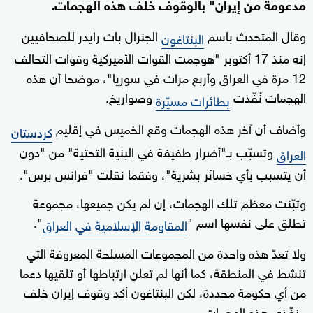
مدعومة من إيران" بالوقوف خلف هذه الهجمات.
وقال المتحدث باسم
الجنرال بات رايدر للصحافيين
البنتاغون
إنه منذ 17 أكتوبر "هوجمت القوات الأميركية وقوات التحالف
12 مرة في العراق وأربع مرات في سوريا"، موضحا أن هذه
الهجمات نُفّذت
وصواريخ.
بطائرات مسيّرة
وأضاف أن آخر هذه الهجمات وقع الخميس في إقليم
كردستان
وتسبّب بـ"أضرار طفيفة في البنية التحتية" من "دون
العراق
أن يتسبب بأي خسائر بشرية"، وفقما نقلت "فرانس برس".
وتبّنت معظم تلك الهجمات، إن لم يكن جميعها، مجموعة
تطلق على نفسها اسم "
".
المقاومة الإسلامية في العراق
ولا تعدّ هذه واحدة من المجموعات المسلحة المعروفة التي
تنشط في المنطقة، كما أنها لم تعلن ارتباطها أو تلقيها دعما
من أي حكومة محددة، لكن البنتاغون أكد وقوف إيران خلف
منفّذي هذه الهجمات.