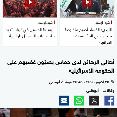
شرق أوسط
شرق أوسط
الزيدي: الفساد أصبح منظومة
أربعينية الحسين في كربلاء تعيد
متجذرة في المؤسسات
ملف سلاح الفصائل للواجهة
العراقية
أهالي الرهائن لدى حماس يصبّون غضبهم على
الحكومة الإسرائيلية
26 أكتوبر 2023 - 20:46 بتوقيت أبوظبي
l
وكالات - أبوظبي