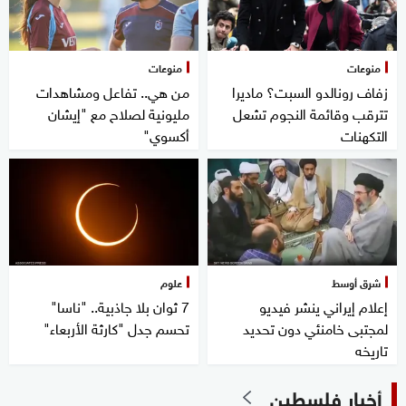
منوعات
منوعات
زفاف رونالدو السبت؟ ماديرا
من هي.. تفاعل ومشاهدات
تترقب وقائمة النجوم تشعل
مليونية لصلاح مع "إيشان
التكهنات
أكسوي"
شرق أوسط
علوم
إعلام إيراني ينشر فيديو
7 ثوان بلا جاذبية.. "ناسا"
لمجتبى خامنئي دون تحديد
تحسم جدل "كارثة الأربعاء"
تاريخه
أخبار فلسطين