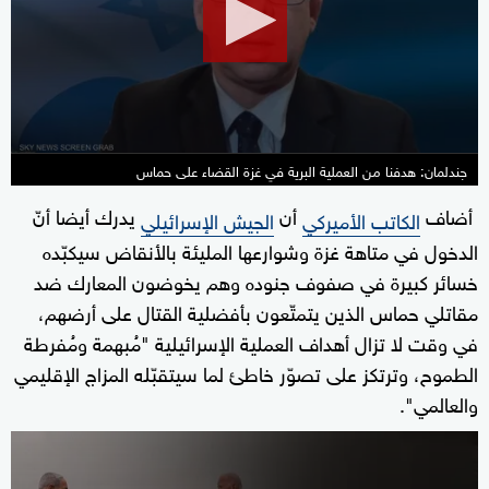
seconds
جندلمان: هدفنا من العملية البرية في غزة القضاء على حماس
أضاف
أن
يدرك أيضا أنّ
الكاتب الأميركي
الجيش الإسرائيلي
الدخول في متاهة غزة وشوارعها المليئة بالأنقاض سيكبّده
خسائر كبيرة في صفوف جنوده وهم يخوضون المعارك ضد
مقاتلي حماس الذين يتمتّعون بأفضلية القتال على أرضهم،
في وقت لا تزال أهداف العملية الإسرائيلية "مُبهمة ومُفرطة
الطموح، وترتكز على تصوّر خاطئ لما سيتقبّله المزاج الإقليمي
والعالمي".
0
seconds