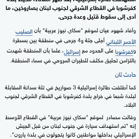
كفرشوبا في القطاع الشرقي لجنوب لبنان بصاروخين، ما
أدى إلى سقوط قتيل وعدة جرحى.
وأفاد شهود عيان لموقع "سكاي نيوز عربية" بأن
الصليب
أجلى جثة و4 جرحى في منطقة بين بسطرة
الأحمر اللبناني
و
على الحدود مع
، علما بأن المنطقة شهدت
كفرشوبا
إسرائيل
بالتزامن تحليق مكثف للطيران المروحي في سماء المنطقة.
حادث ثان
كما أطلقت طائرة إسرائيلية 3 صواريخ في تلة سدانة المقابلة
لبلدة شبعا في خراج بلدة كفرشوبا في القطاع الشرقي لجنوب
البلاد.
وقالت مصادر لموقع "سكاي نيوز عربية" في القطاع الأوسط
إنه "تم استهداف سيارة في جنوب لبنان من قبل الجيش
الإسرائيلي بداخلها مواطنين كانوا يتجولون في بلدة يارون".