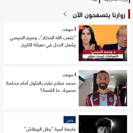
زوارنا يتصفحون الآن
منوعات
"شعب الله المختار".. وسيم السيسي
يشعل الجدل في معركة التاريخ
منوعات
محمد صلاح ملزم بالمثول أمام محكمة
مصرية.. ما القصة؟
خاص
فاجعة أسرة "بطل البيطاش"