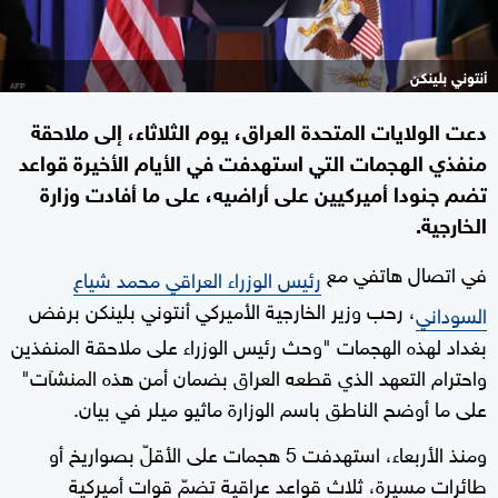
أنتوني بلينكن
دعت الولايات المتحدة العراق، يوم الثلاثاء، إلى ملاحقة
منفذي الهجمات التي استهدفت في الأيام الأخيرة قواعد
تضم جنودا أميركيين على أراضيه، على ما أفادت وزارة
الخارجية.
في اتصال هاتفي مع
رئيس الوزراء العراقي محمد شياع
، رحب وزير الخارجية الأميركي أنتوني بلينكن برفض
السوداني
بغداد لهذه الهجمات "وحث رئيس الوزراء على ملاحقة المنفذين
واحترام التعهد الذي قطعه العراق بضمان أمن هذه المنشآت"
على ما أوضح الناطق باسم الوزارة ماثيو ميلر في بيان.
ومنذ الأربعاء، استهدفت 5 هجمات على الأقلّ بصواريخ أو
طائرات مسيرة، ثلاث قواعد عراقية تضمّ قوات أميركية