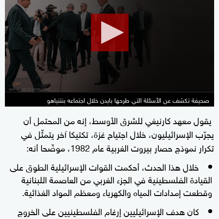
of
3
minutes,
0
صحيفة تكشف عن الأسئلة التي طرحها بايدن خلال اجتماعه بنتنياهو
يقول معهد كارنيغي للشرق الأوسط، إنه من المحتمل أن
يجرّب الإسرائيليون، خلال اجتياح غزة، تكتيكا آخر يتمثّل في
تكرار نموذج حصار بيروت الغربية عام 1982، موضّحا أنه:
خلال هذا الحدث، أحكمت القوات الإسرائيلية الطوق على
القيادة الفلسطينية في الجزء الغربي من العاصمة اللبنانية
وقطعت إمدادات المياه والكهرباء ومعظم المواد الغذائية.
كان هدف الإسرائيليين إرغام الفلسطينيين على الخروج