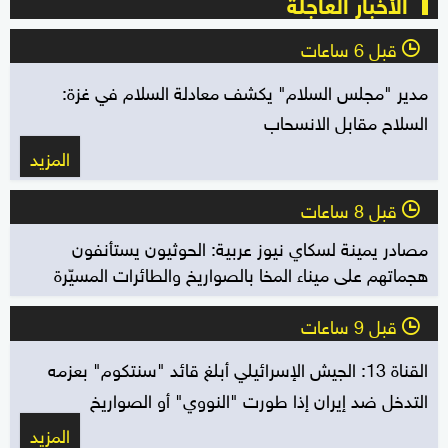
الأخبار العاجلة
قبل 6 ساعات
l
مدير "مجلس السلام" يكشف معادلة السلام في غزة:
السلاح مقابل الانسحاب
المزيد
قبل 8 ساعات
l
مصادر يمينة لسكاي نيوز عربية: الحوثيون يستأنفون
هجماتهم على ميناء المخا بالصواريخ والطائرات المسيّرة
قبل 9 ساعات
l
القناة 13: الجيش الإسرائيلي أبلغ قائد "سنتكوم" بعزمه
التدخل ضد إيران إذا طورت "النووي" أو الصواريخ
المزيد