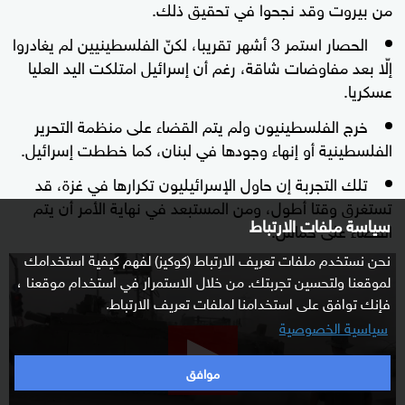
من بيروت وقد نجحوا في تحقيق ذلك.
الحصار استمر 3 أشهر تقريبا، لكنّ الفلسطينيين لم يغادروا
إلّا بعد مفاوضات شاقة، رغم أن إسرائيل امتلكت اليد العليا
عسكريا.
خرج الفلسطينيون ولم يتم القضاء على منظمة التحرير
الفلسطينية أو إنهاء وجودها في لبنان، كما خططت إسرائيل.
تلك التجربة إن حاول الإسرائيليون تكرارها في غزة، قد
تستغرق وقتا أطول، ومن المستبعد في نهاية الأمر أن يتم
سياسة ملفات الارتباط
القضاء على حماس.
نحن نستخدم ملفات تعريف الارتباط (كوكيز) لفهم كيفية استخدامك
0
لموقعنا ولتحسين تجربتك. من خلال الاستمرار في استخدام موقعنا ،
seconds
فإنك توافق على استخدامنا لملفات تعريف الارتباط.
of
سياسية الخصوصية
2
minutes,
موافق
57
seconds