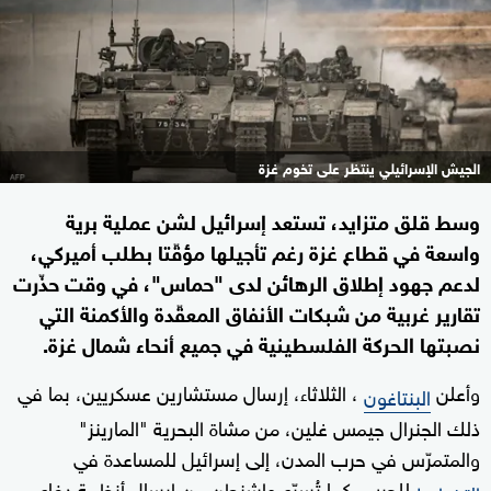
الجيش الإسرائيلي ينتظر على تخوم غزة
وسط قلق متزايد، تستعد إسرائيل لشن عملية برية
واسعة في قطاع غزة رغم تأجيلها مؤقّتا بطلب أميركي،
لدعم جهود إطلاق الرهائن لدى "حماس"، في وقت حذّرت
تقارير غربية من شبكات الأنفاق المعقّدة والأكمنة التي
نصبتها الحركة الفلسطينية في جميع أنحاء شمال غزة.
وأعلن
، الثلاثاء، إرسال مستشارين عسكريين، بما في
البنتاغون
ذلك الجنرال جيمس غلين، من مشاة البحرية "المارينز"
والمتمرّس في حرب المدن، إلى إسرائيل للمساعدة في
للحرب، كما تُسرّع واشنطن من إرسال أنظمة دفاع