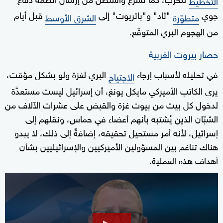
التخطيط
جوي
"ثاد" و"باتريوت" إلى
قبل أيام
متطوّرة
الشرق الأوسط
من الهجوم البري المتوقّع.
حصار بيروت الغربية
في تحليله لأسباب إرجاء
البري لغزة ولو بشكل مؤقت،
الاجتياح
يرى الكاتب الأميركي مايكل يونغ، أن إسرائيل ليست مستعدَّة
لدخول كل بيت من بيوت غزة والقبض على عشرات الآلاف من
الشبّان الذين يُشتبه بأنهم أعضاء في حماس، ونقلهم إلى
إسرائيل، لأنه أمر مستحيل تحقيقه، إضافةً إلى ذلك، لا يبدو
هناك تناغم بين المسؤولين الأميركيين والإسرائيليين بشأن
أهداف هذه العملية.
0
seconds
of
34