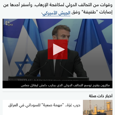
وقوات من التحالف الدولي لمكافحة الإرهاب. وأسفر أحدها عن
إصابات "طفيفة" وفق
.
الجيش الأميركي
0
seconds
of
32
seconds
ماكرون يقترح توسع التحالف الدولي الذي يحارب داعش ليقاتل حماس
أخبار ذات صلة
حرب غزة.. "مهمة صعبة" للسوداني في العراق