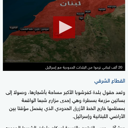
seconds
of
2
minutes,
3
seconds
20 ألف لبناني نزحوا من البلدات الحدودية مع إسرائيل
القطاع الشرقي
وتعد حقول بلدة كفرشوبا الأكبر مساحة بأشجارها، وصولا إلى
بساتين مزرعة بسطرة وهي إحدى مزارع شبعا الواقعة
بمعظمها خارج الخط الأزرق الحدودي الذي يفصل مؤقتا بين
الأراضي اللبنانية وإسرائيل.
ويشكّل موسم الزيتون بالنسبة لسكان بلدات الشريط الحدودي