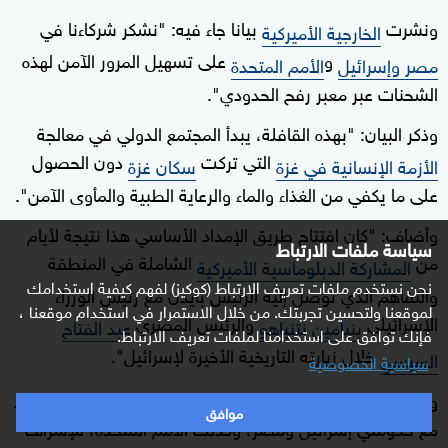
ونشرت
بيانا جاء فيه: "نشكر شركاءنا في
الخارجية الأميركية
و
على تسهيل المرور الآمن لهذه
مصر وإسرائيل
الأمم المتحدة
الشحنات عبر معبر رفح الحدودي".
وذكر البيان: "بهذه القافلة، يبدأ المجتمع الدولي في معالجة
التي تركت
دون الحصول
الأزمة الإنسانية في غزة
سكان غزة
على ما يكفي من الغذاء والماء والرعاية الطبية والمأوى الآمن".
وأضاف: "كان افتتاح طريق الإمداد الأساسي هذا نتيجة لأيام
سياسة ملفات الارتباط
من
الشاملة في المنطقة
المشاركة الدبلوماسية الأميركية
نحن نستخدم ملفات تعريف الارتباط (كوكيز) لفهم كيفية استخدامك
والتفاهم الذي توصل إليه الرئيس بايدن مع رئيس الوزراء
لموقعنا ولتحسين تجربتك. من خلال الاستمرار في استخدام موقعنا ،
الإسرائيلي
والرئيس المصري
بنيامين نتنياهو
عبد الفتاح
فإنك توافق على استخدامنا لملفات تعريف الارتباط.
خلال زيارته التاريخية الأخيرة لإسرائيل".
السيسي
سياسية الخصوصية
وتابع: "منذ تلك الزيارة، عمل المبعوث الخاص ديفيد ساترفيلد
موافق
مع حكومتي إسرائيل ومصر، وكذلك الأمم المتحدة، للإشراف