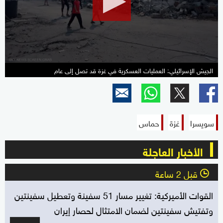
11
seconds
الجيش الإسرائيلي: العمليات العسكرية في غزة قد تصل إلى عام
سويسرا
غزة
حماس
الأخبار العاجلة
قبل 2 ساعة
l
القوات الأميركية: تغيير مسار 51 سفينة وتعطيل سفينتين
وتفتيش سفينتين لضمان الامتثال لحصار إيران