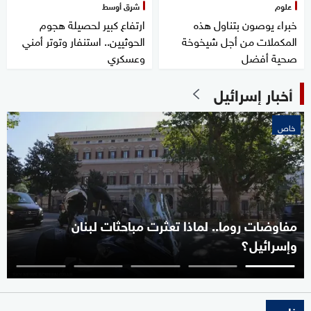
علوم
شرق أوسط
خبراء يوصون بتناول هذه
ارتفاع كبير لحصيلة هجوم
المكملات من أجل شيخوخة
الحوثيين.. استنفار وتوتر أمني
صحية أفضل
وعسكري
أخبار إسرائيل
خاص
مفاوضات روما.. لماذا تعثرت مباحثات لبنان
وإسرائيل؟