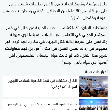
حلول مؤقتة ومُسكّنات لا ترقى لأدنى تطلعات شعب عانى
على مر أكثر من 80 عاما من الاحتلال الأجنبي ومحاولات طمس
الهوية وفقدان الأمل".
واستطرد البيان: "كما كشفت الحرب الجارية عن خلل في قيم
المجتمع الدولي في التعامل مع الأزمات، فبينما نري هرولة
وتنافس على سرعة إدانة قتل الأبرياء في مكان، نجد ترددا غير
مفهوم في إدانة نفس الفعل في مكان آخر، بل نجد محاولات
لتبرير هذا القتل، كما لو كانت حياة الإنسان الفلسطيني أقل
أهمية من حياة باقي البشر".
أخبار ذات صلة
اتفاق مشترك في قمة القاهرة للسلام: التهجير
لسيناء "مرفوض"
قمة القاهرة للسلام.. حديث أوروبي عن الوضع
الإنساني في غزة