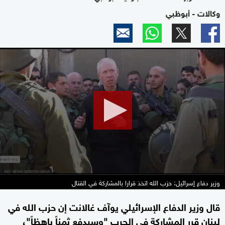
وكالات - أبوظبي
0
seconds
of
11
seconds
وزير دفاع إسرائيل: حزب الله اتخذ قرارا بالمشاركة في القتال
قال وزير الدفاع الإسرائيلي يوآف غالانت إن حزب الله في
لبنان قرر المشاركة في الحرب "وسيدفع ثمناً باهظاً"،