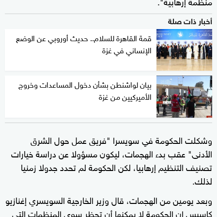
منظمة إرهابية".
أخبار ذات صلة
قمة القاهرة للسلام.. حديث أوروبي عن الوضع
الإنساني في غزة
بيان لواشنطن بشأن دخول المساعدات وخروج
الأميركيين من غزة
وشكلت الحكومة في سويسرا "فريق عمل حول الشرق
الأدنى" عقب بدء الهجمات، ليكون مسؤولا عن دراسة خيارات
تصنيف التنظيم إرهابيا، لكن الحكومة لم تحدد جدولا زمنيا
لذلك.
وبعد يومين من الهجمات، قال وزير الخارجية السويسري إغنازيو
كاسيس إن الحكومة لا يمكنها أن تحظر سوى المنظمات التي