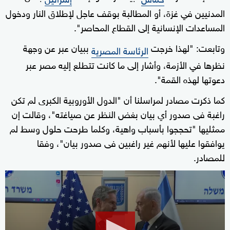
المدنيين في غزة، أو المطالبة بوقف عاجل لإطلاق النار ودخول
المساعدات الإنسانية إلى القطاع المحاصر".
وتابعت: "لهذا خرجت
ببيان عبر عن وجهة
الرئاسة المصرية
نظرها في الأزمة، وأشار إلى ما كانت تتطلع إليه مصر عبر
دعوتها لهذه القمة".
كما ذكرت مصادر لمراسلنا أن "الدول الأوروبية الكبرى لم تكن
راغبة فى صدور أي بيان بغض النظر عن صياغته"، وقالت إن
ممثليها "تحججوا بأسباب واهية، وكلما طرحت حلول وسط لم
يوافقوا عليها لأنهم غير راغبين فى صدور بيان"، وفقا
للمصادر.
0
seconds
of
2
minutes,