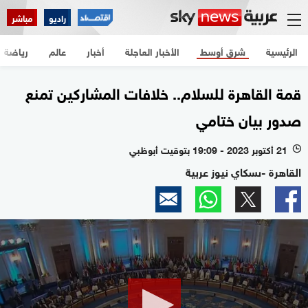
راديو
مباشر
الرئيسية
شرق أوسط
الأخبار العاجلة
أخبار
عالم
رياضة
قمة القاهرة للسلام.. خلافات المشاركين تمنع
صدور بيان ختامي
21 أكتوبر 2023 - 19:09 بتوقيت أبوظبي
l
القاهرة -ىسكاي نيوز عربية
0
seconds
of
2
minutes,
49
seconds