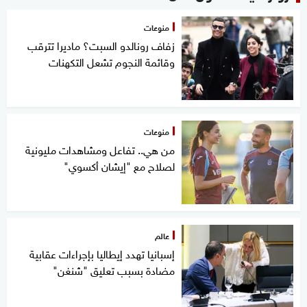
منوعات
زفاف رونالدو السبت؟ ماديرا تترقب
وقائمة النجوم تشعل التكهنات
منوعات
من هي.. تفاعل ومشاهدات مليونية
لصلاح مع "إيشان أكسوي"
عالم
إسبانيا تهدد إيطاليا بإجراءات عقابية
مضادة بسبب تعليق "شنغن"