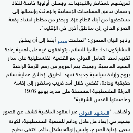
تعريضهم للمخاطر والتهديدات. ويعطى أولوية خاصة لنفاذ
وضمان تدفق المساعدات الإنسانية والإغاثية وإيصالها إلى
مستحقيها من أبناء قطاع غزة. ويحذر من مخاطر امتداد رقعة
الصراع الحالي إلى مناطق أخرى في الإقليم".
وتابع البيان المصري: "تطلعت
أيضا إلى أن يطلق
مصر
المشاركون نداء عالميا للسلام، يتوافقون فيه على أهمية إعادة
تقييم نمط التعامل الدولي مع القضية الفلسطينية على مدار
العقود الماضية. وبحيث يتم الخروج من رحم الأزمة الراهنة
بروح وإرادة سياسية جديدة تمهد الطريق لإطلاق عملية سلام
حقيقية وجادة، تفضي خلال أمد قريب ومنظور إلى إقامة
الدولة الفلسطينية المستقلة على حدود يونيو 1976
وعاصمتها القدس الشرقية".
وأضاف: "
عبر العقود الماضية كشف عن قصور
المشهد الدولي
جسيم في إيجاد حل عادل ودائم للقضية الفلسطينية، لكونه
سعى لإدارة الصراع، وليس إنهائه بشكل دائم. اكتفى بطرح