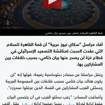
قمة القاهرة للسلام تختتم دون صدور بيان ختامي
أفاد مراسل "سكاي نيوز عربية" أن قمة القاهرة للسلام
التي عقدت السبت لمناقشة التصعيد الإسرائيلي في
قطاع غزة لن يصدر عنها بيان ختامي، بسبب خلافات بين
المشاركين بها.
ونقل مراسلنا عن مصادر دبلوماسية رفيعة، قولها إنه "لن
يكون هناك بيان ختامي بسبب خلافات بين المجموعة العربية
وممثلي الغرب المشاركين في القمة، الذين عرقلوا صدوره".
وأضافت المصادر: "رغب ممثلو الغرب في أن يتضمن البيان
فقط إدانة لحركة
، بينما رفضوا إدانة
بقتل آلاف
حماس
إسرائيل