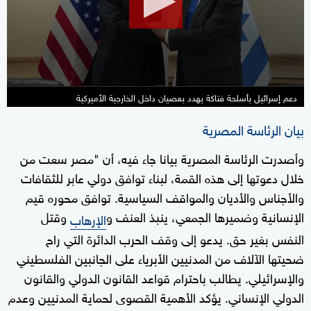
4
seconds
دعم إسرائيل بأسلحة فتاكة يهدد بعصيان داخل الخارجية الأميركية
بيان الرئاسة المصرية
وأصدرت الرئاسة المصرية بيانا جاء فيه، أن "مصر سعت من
خلال دعوتها إلى هذه القمة، لبناء توافق دولي عابر للثقافات
والأجناس والأديان والمواقف السياسية. توافق محوره قيم
الإنسانية وضميرها الجمعي، ينبذ العنف و
وقتل
الإرهاب
النفس بغير حق. يدعو إلى وقف الحرب الدائرة التي راح
ضحيتها الآلاف من المدنيين الأبرياء على الجانبين الفلسطيني
والإسرائيلي. يطالب باحترام قواعد القانون الدولي والقانون
الدولي الإنساني. يؤكد الأهمية القصوى لحماية المدنيين وعدم