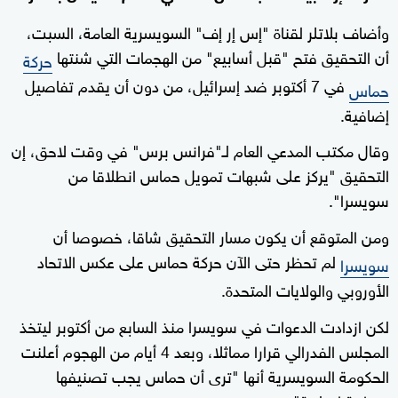
وأضاف بلاتلر لقناة "إس إر إف" السويسرية العامة، السبت،
أن التحقيق فتح "قبل أسابيع" من الهجمات التي شنتها
حركة
في 7 أكتوبر ضد إسرائيل، من دون أن يقدم تفاصيل
حماس
إضافية.
وقال مكتب المدعي العام لـ"فرانس برس" في وقت لاحق، إن
التحقيق "يركز على شبهات تمويل حماس انطلاقا من
سويسرا".
ومن المتوقع أن يكون مسار التحقيق شاقا، خصوصا أن
لم تحظر حتى الآن حركة حماس على عكس الاتحاد
سويسرا
الأوروبي والولايات المتحدة.
لكن ازدادت الدعوات في سويسرا منذ السابع من أكتوبر ليتخذ
المجلس الفدرالي قرارا مماثلا، وبعد 4 أيام من الهجوم أعلنت
الحكومة السويسرية أنها "ترى أن حماس يجب تصنيفها