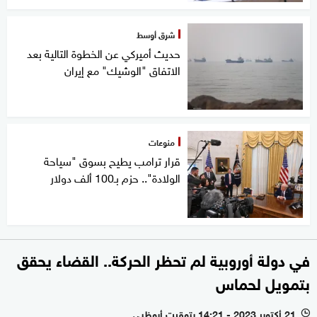
شرق أوسط
حديث أميركي عن الخطوة التالية بعد
الاتفاق "الوشيك" مع إيران
منوعات
قرار ترامب يطيح بسوق "سياحة
الولادة".. حزم بـ100 ألف دولار
في دولة أوروبية لم تحظر الحركة.. القضاء يحقق
بتمويل لحماس
21 أكتوبر 2023 - 14:21 بتوقيت أبوظبي
l