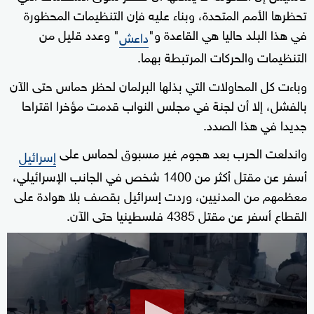
تحظرها الأمم المتحدة، وبناء عليه فإن التنظيمات المحظورة
في هذا البلد حاليا هي القاعدة و"
" وعدد قليل من
داعش
التنظيمات والحركات المرتبطة بهما.
وباءت كل المحاولات التي بذلها البرلمان لحظر حماس حتى الآن
بالفشل، إلا أن لجنة في مجلس النواب قدمت مؤخرا اقتراحا
جديدا في هذا الصدد.
واندلعت الحرب بعد هجوم غير مسبوق لحماس على
إسرائيل
أسفر عن مقتل أكثر من 1400 شخص في الجانب الإسرائيلي،
معظمهم من المدنيين، وردت إسرائيل بقصف بلا هوادة على
القطاع أسفر عن مقتل 4385 فلسطينيا حتى الآن.
0
seconds
of
2
minutes,