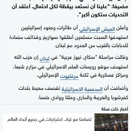
مضيفا: "علينا أن نستعد بيقظة لكل احتمال. أعتقد أن
التحديات ستكون أكبر".
وأعلن
أن طائرات وجنود إسرائيليين
الجيش الإسرائيلي
استهدفوا السبت مسلحين أطلقوا صواريخ وقذائف مضادة
للدبابات بالقرب من الحدود مع لبنان.
وقالت مراسلة "سكاي نيوز عربية" في
إن حزب الله
لبنان
استهدف موقع رويسات العلم الاسرائيلي في مزارع شبعا،
ومراكز عسكرية في ثكنة
الإسرائيلي.
مرغليوت
وأضافت أن
تقصف محيط بلدات
المدفعية الاسرائيلية
كفرشوبا والخريبة والماري وحلتا ووادي خنسا.
أخبار ذات صلة
تضامنا مع غزة.. احتجاجات في جميع أنحاء العالم