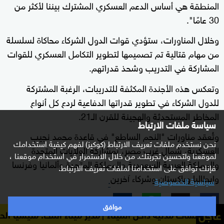
المنطقة هي أساس الدعم العسكري المشترك بيننا لأكثر من
30 عامًا".
وخلال المناورات، ستؤدي قوات الدول الشركاء محاكاة لسلسلة
من مهام قتالية تم تصميمها لتطوير التكامل العسكري للقوات
المشاركة في التدريب وشحذ قدراتهم.
وتعكس هذه الأجندة المكثفة للتدريبات، الرغبة المشتركة
للدول الشركاء في تطوير قدراتها الدفاعية لردع كل أنواع
المخاطر المستحدثة والهجينة للقرن الـ21.
سياسة ملفات الارتباط
وتُعقد مناورات "النجم الساطع" في قاعدة محمد نجيب
نحن نستخدم ملفات تعريف الارتباط (كوكيز) لفهم كيفية استخدامك
العسكرية، شمال غرب مصر، بمشاركة الولايات المتحدة
لموقعنا ولتحسين تجربتك. من خلال الاستمرار في استخدام موقعنا ،
والمملكة العربية السعودية والمملكة المتحدة وألمانيا وفرنسا
فإنك توافق على استخدامنا لملفات تعريف الارتباط.
وإيطاليا وباكستان وشركاء آخرين
.
سياسية الخصوصية
موافق
عاجل
 داخل الميناء
مدير ميناء المخا: مليشيا الحوثي استهدفت من