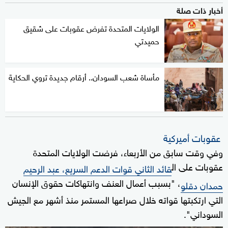
أخبار ذات صلة
الولايات المتحدة تفرض عقوبات على شقيق
حميدتي
مأساة شعب السودان.. أرقام جديدة تروي الحكاية
عقوبات أميركية
وفي وقت سابق من الأربعاء، فرضت الولايات المتحدة
عقوبات على ال
قائد الثاني قوات الدعم السريع، عبد الرحيم
، "بسبب أعمال العنف وانتهاكات حقوق الإنسان
حمدان دقلو
التي ارتكبتها قواته خلال صراعها المستمر منذ أشهر مع الجيش
السوداني".