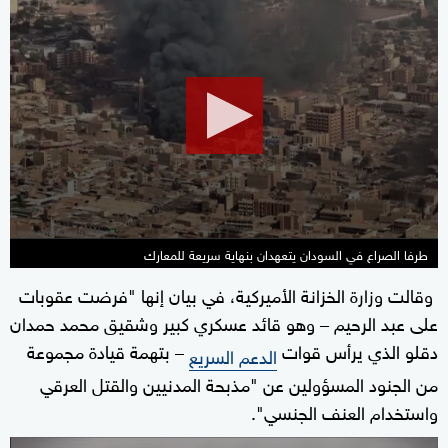
0
seconds
of
1
minute,
28
seconds
طرفا الصراع في السودان يتعهدان بنهاية سريعة للمعارك
وقالت وزارة الخزانة الأميركية، في بيان إنها "فرضت عقوبات
على عبد الرحيم – وهو قائد عسكري كبير وشقيق محمد حمدان
دقلو الذي يرأس قوات
– بتهمة قيادة مجموعة
الدعم السريع
من الجنود المسؤولين عن "مذبحة المدنيين والقتل العرقي
واستخدام العنف الجنسي".