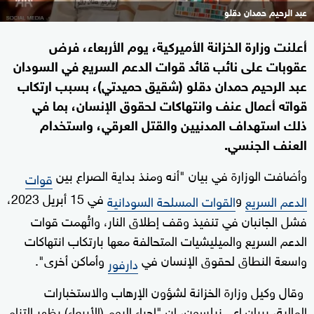
عبد الرحيم حمدان دقلو
أعلنت وزارة الخزانة الأميركية، يوم الأربعاء، فرض
عقوبات على نائب قائد قوات الدعم السريع في السودان
عبد الرحيم حمدان دقلو (شقيق حميدتي)، بسبب ارتكاب
قواته أعمال عنف وانتهاكات لحقوق الإنسان، بما في
ذلك استهداف المدنيين والقتل العرقي، واستخدام
العنف الجنسي.
وأضافت الوزارة في بيان "أنه ومنذ بداية الصراع بين
قوات
و
في 15 أبريل 2023،
الدعم السريع
القوات المسلحة السودانية
فشل الجانبان في تنفيذ وقف إطلاق النار، واتُهمت قوات
الدعم السريع والميليشيات المتحالفة معها بارتكاب انتهاكات
واسعة النطاق لحقوق الإنسان في
وأماكن أخرى".
دارفور
وقال وكيل وزارة الخزانة لشؤون الإرهاب والاستخبارات
المالية، بريان إي. نيلسون، إن "إجراء اليوم (الأربعاء) يظهر التزام