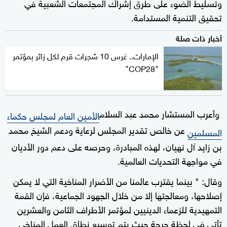
وتسليط الضوء على طرق إشراك المجتمعات الشعبية في
تحقيق التنمية المستدامة.
أخبار ذات صلة
الإمارات.. غرس 10 شجرات قرم لكل زائر بمؤتمر
"COP28"
وأعرب المستشار محمد عبد السلام
الأمين العام لمجلس حكماء
عن خالص تقدير المجلس لرعاية ودعم الشيخ محمد
المسلمين
بن زايد آل نهيان، لهذه المبادرة، وحرصه على دعم دور الأديان
في مواجهة التحديات العالمية.
وقال: " بينما يقترب عالمنا من الأضرار المناخية التي لا يمكن
إصلاحها، ومعالجتها إلا من خلال الجهود الجماعية، فإن القمة
التمهيدية للزعماء الدينيين لمؤتمر الأطراف الثامن والعشرين
تأتي في لحظة حرجة حيث يتم توسيع نطاق العمل المناخي