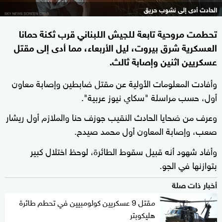
الحادث أدى إلى نشوب حريق
تحطمت مروحية تابعة للجيش اللبناني قرب ثكنة حمانا
العسكرية شرق بيروت، ليل الأربعاء، مما أدى إلى مقتل
عسكريين اثنين وإصابة ثالث.
وأفادت المعلومات الأولية عن مقتل ضابطين وإصابة معاون
أول، حسب مراسلة "سكاي نيوز عربية".
وعرف من ضحايا الحادث النقيب جوزف حنا والملازم أول ريشار
صعب، وإصابة المعاون أول محمد صيدح.
وأفاد شهود أنه قبيل سقوط الطائرة، لوحظ اختلال كبير
بتوازنها في الجو.
أخبار ذات صلة
مقتل 9 عسكريين كولومبيين في تحطم طائرة
هليكوبتر