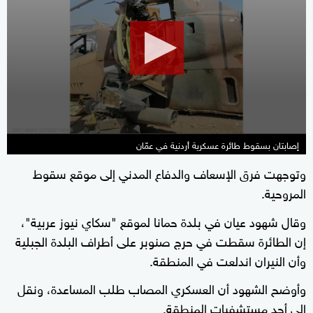
of
54
seconds
إصابتان بسقوط طائرة عسكرية أردنية في عمّان
وتوجهت فرق الإسعاف والدفاع المدني إلى موقع سقوط
المروحية.
وقال شهود عيان في بلدة حمانا لموقع "سكاي نيوز عربية"،
إن الطائرة سقطت في حرج صنوبر على أطراف البلدة الجبلية
وأن النيران اندلعت في المنطقة.
وأوضح الشهود أن العسكري المصاب طلب المساعدة، ونقل
إلى أحد مستشفيات المنطقة.