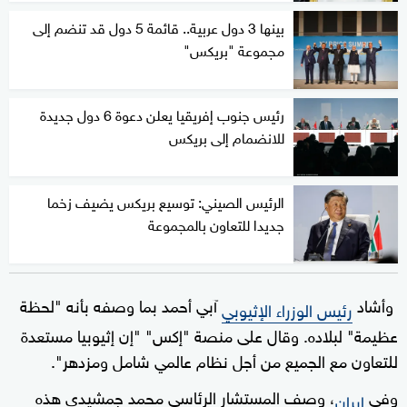
بينها 3 دول عربية.. قائمة 5 دول قد تنضم إلى
مجموعة "بريكس"
رئيس جنوب إفريقيا يعلن دعوة 6 دول جديدة
للانضمام إلى بريكس
الرئيس الصيني: توسيع بريكس يضيف زخما
جديدا للتعاون بالمجموعة
وأشاد
آبي أحمد بما وصفه بأنه "لحظة
رئيس الوزراء الإثيوبي
عظيمة" لبلاده. وقال على منصة "إكس" "إن إثيوبيا مستعدة
للتعاون مع الجميع من أجل نظام عالمي شامل ومزدهر".
وفي
، وصف المستشار الرئاسي محمد جمشيدي هذه
إيران