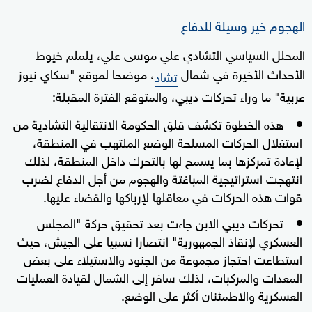
الهجوم خير وسيلة للدفاع
المحلل السياسي التشادي علي موسى علي، يلملم خيوط
الأحداث الأخيرة في شمال
، موضحا لموقع "سكاي نيوز
تشاد
عربية" ما وراء تحركات ديبي، والمتوقع الفترة المقبلة:
هذه الخطوة تكشف قلق الحكومة الانتقالية التشادية من
استغلال الحركات المسلحة الوضع الملتهب في المنطقة،
لإعادة تمركزها بما يسمح لها بالتحرك داخل المنطقة، لذلك
انتهجت استراتيجية المباغتة والهجوم من أجل الدفاع لضرب
قوات هذه الحركات في معاقلها لإرباكها والقضاء عليها.
تحركات ديبي الابن جاءت بعد تحقيق حركة "المجلس
العسكري لإنقاذ الجمهورية" انتصارا نسبيا على الجيش، حيث
استطاعت احتجاز مجموعة من الجنود والاستيلاء على بعض
المعدات والمركبات، لذلك سافر إلى الشمال لقيادة العمليات
العسكرية والاطمئنان أكثر على الوضع.