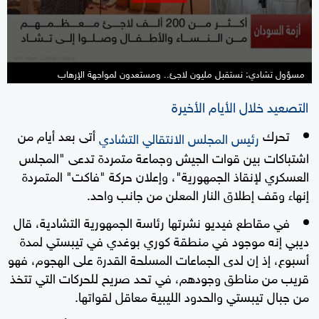
seconds
مسؤول تشادي: نستقبل مليون لاجئ.. ومستعدون لمواجهة الإرهاب
التصعيد خلال الأيام الأخيرة
تحرك
أتى بعد أيام من
رئيس المجلس الانتقالي التشادي
اشتباكات بين قوات الجيش وجماعة متمردة تدعى "المجلس
العسكري لإنقاذ الجمهورية"، وإعلان حركة "فاكت" المتمردة
إنهاء وقف إطلاق النار المعلن من جانب واحد.
في مقاطع فيديو نشرتها رئاسة الجمهورية التشادية، قال
ديبي إنه موجود في منطقة كوري بوغدي في تيبستي لمدة
أسبوع، إذ إن لدى الجماعات المسلحة القدرة على الهجوم، فهو
قريب من مناطق وجودهم، في تحد صريح للحركات التي تتخذ
من جبال تيبستي والحدود الليبية معاقل لقواتها.