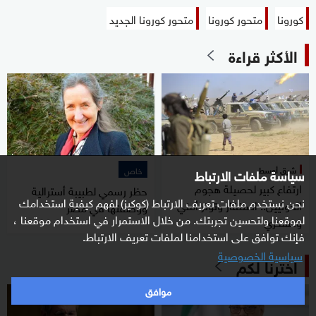
كورونا
متحور كورونا
متحور كورونا الجديد
الأكثر قراءة
شرق أوسط
خاص
سياسة ملفات الارتباط
ارتفاع كبير لحصيلة هجوم
حظر رسمي لطبيبة أسترالية
نحن نستخدم ملفات تعريف الارتباط (كوكيز) لفهم كيفية استخدامك
الحوثيين.. استنفار وتوتر أمني
ووصفتها في مصر
لموقعنا ولتحسين تجربتك. من خلال الاستمرار في استخدام موقعنا ،
وعسكري
فإنك توافق على استخدامنا لملفات تعريف الارتباط.
سياسية الخصوصية
اخترنا لكم
موافق