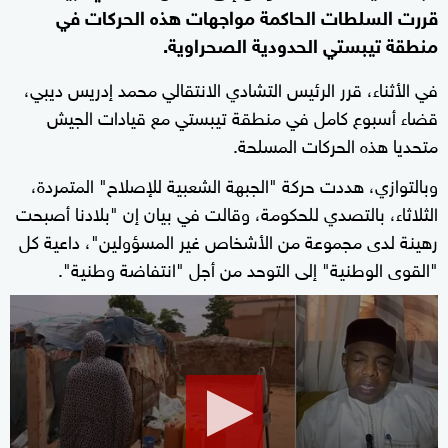
قررت السلطات الحاكمة مواجهات هذه الحركات في
منطقة تيبستي الحدودية الصحراوية.
في الأثناء، قرر الرئيس التشادي الانتقالي محمد إدريس ديبي،
قضاء أسبوع كامل في منطقة تيبستي مع قيادات الجيش
متحديا هذه الحركات المسلحة.
وبالتوازي، هددت حركة "الجبهة الشعبية للإصلاح" المتمردة،
الثلاثاء، بالتصدي للحكومة، وقالت في بيان إن "بلادنا أصبحت
رهينة لدى مجموعة من الأشخاص غير المسؤولين"، داعية كل
"القوى الوطنية" إلى التوحد من أجل "انتفاضة وطنية".
0
seconds
of
7
minutes,
42