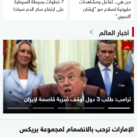
من هي.. تفاعل ومشاهدات
7 خطوات بسيطة للسيطرة
مليونية لصلاح مع "إيشان
على ارتفاع سكر الدم صباحا
أكسوي"
أخبار العالم
عالم
ترامب: طلب 3 دول أوقف ضربة قاصمة لإيران
الإمارات ترحب بالانضمام لمجموعة بريكس