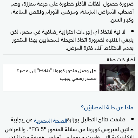
ضرورة حصول الفئات الأكثر خطورة على جرعة معززة، وهم
أصحاب الأمراض المزمنة، ومرضى الأورام ونقص المناعة،
وكبار السن.
لا نية لاتخاذ أي إجراءات احترازية إضافية في مصر، لكن
ينبغي الانتباه لضرورة اتخاذ الحيطة للمصابين بهذا المتحور
بعدم الاختلاط أثناء فترة المرض.
أخبار ذات صلة
هل وصل متحور كورونا "EG.5" إلى مصر؟
مصدر رسمي يجيب
ماذا عن حالة المصابيْن؟
كشفت نتائج التحاليل بوزارة
عن إيجابية
الصحة المصرية
حالتين لفيروس كورونا من سلالة المتحور "EG 5"، والأعراض
الإكلينيكية التي ظهرت عليهما هي أعراض خفيفة ويتماثلان