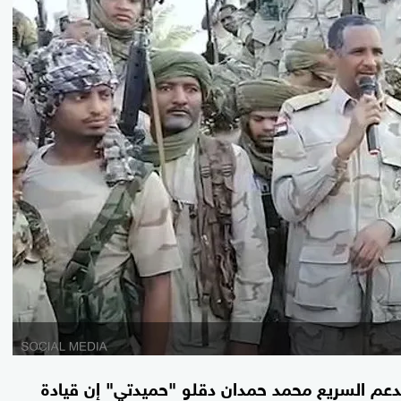
دعم السريع محمد حمدان دقلو "حميدتي" إن قيادة