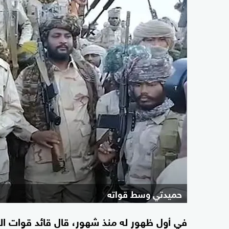
حميدتي وسط قواته
في أول ظهور له منذ شهور، قال قائد قوات ال