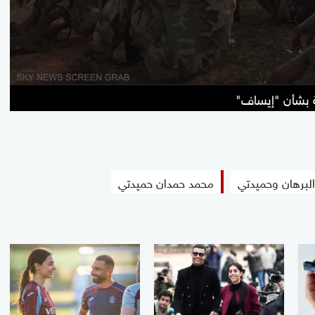
ة بشأن "إيساف"
البرهان وحميدتي
محمد حمدان حميدتي