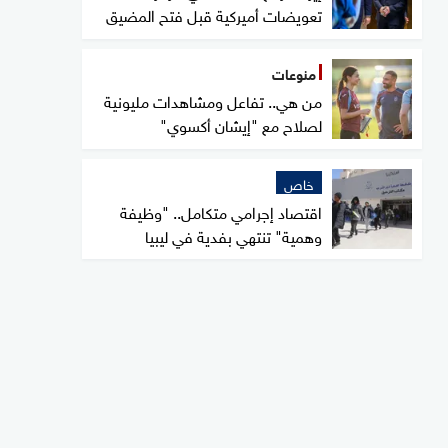
تعويضات أميركية قبل فتح المضيق
منوعات
من هي.. تفاعل ومشاهدات مليونية
لصلاح مع "إيشان أكسوي"
خاص
اقتصاد إجرامي متكامل.. "وظيفة
وهمية" تنتهي بفدية في ليبيا