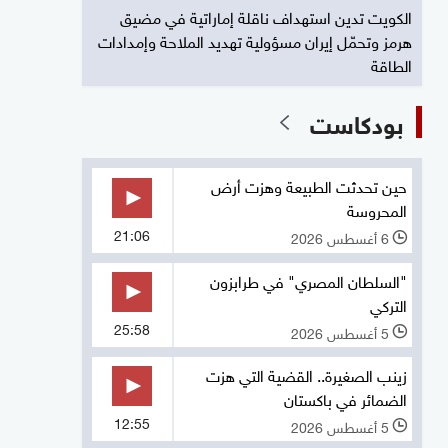
الكويت تدين استهداف ناقلة إماراتية في مضيق
هرمز وتحمّل إيران مسؤولية تهديد الملاحة وإمدادات
الطاقة
بودكاست
حين تحدثت الطبيعة وهزت أرض
المحروسة
21:06
6 أغسطس 2026
l
"السلطان المصري" في طرابزون
التركي
25:58
5 أغسطس 2026
l
زينب الصغيرة.. القضية التي هزت
الضمائر في باكستان
12:55
5 أغسطس 2026
l