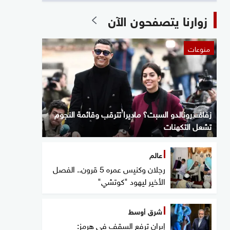
زوارنا يتصفحون الآن
منوعات
زفاف رونالدو السبت؟ ماديرا تترقب وقائمة النجوم
تشعل التكهنات
عالم
رجلان وكنيس عمره 5 قرون.. الفصل
الأخير ليهود "كوتشي"
شرق أوسط
إيران ترفع السقف في هرمز: