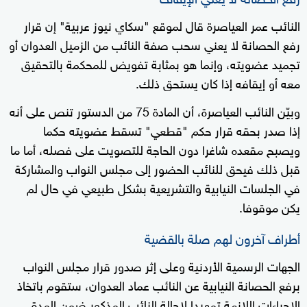
النائب عمر العياصرة قال لموقع "سكاي نيوز عربية" إن قرار
رفع الحصانة لا يعني سحب صفة النائب من الزميل العدوان أو
تجميد عضويته، وإنما هو بمثابة تفويض للمحكمة بالتحقيق
معه أو إيقافه إذا كان يستحق ذلك.
وبيّن النائب العياصرة، أن المادة 75 من الدستور تنص على أنه
إذا صدر بحقه قرار حكم "قطعي" تسقط عضويته حكما
ويصبح مقعده شاغرا دون الحاجة للتصويت على فصله، أما ما
قبل ذلك فيحق للنائب الحضور إلى مجلس النواب والمشاركة
في الجلسات النيابية والتشريعية بشكل طبيعي في حال لم
يكن موقوفا.
أطراف آخرون لهم صلة بالقضية
الجهات الرسمية الأردنية وعلى إثر صدور قرار مجلس النواب
برفع الحصانة النيابية عن النائب عماد العدوان، ستقوم باتخاذ
الإجراءات اللازمة تمهيدا لإحالة النائب المذكور ضمن المدة