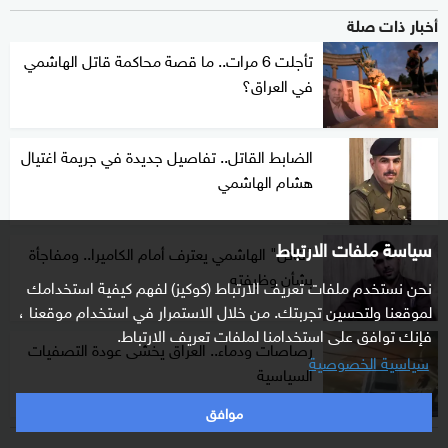
أخبار ذات صلة
تأجلت 6 مرات.. ما قصة محاكمة قاتل الهاشمي
في العراق؟
الضابط القاتل.. تفاصيل جديدة في جريمة اغتيال
هشام الهاشمي
سياسة ملفات الارتباط
"قاتل" الهاشمي يعترف أمام الكاميرا.. ومفاجأة
بشأن وظيفته
نحن نستخدم ملفات تعريف الارتباط (كوكيز) لفهم كيفية استخدامك
لموقعنا ولتحسين تجربتك. من خلال الاستمرار في استخدام موقعنا ،
فإنك توافق على استخدامنا لملفات تعريف الارتباط.
رصاصات ودماء.. العراق يخشى عودة التصفيات
سياسية الخصوصية
السياسية
موافق