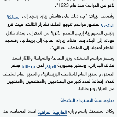
لأغراض الدراسة منذ عام 1923".
وأضاف البيان: "جاء ذلك على هامش زيارة رشيد إلى
المملكة
لحضور مراسم تتويج الملك تشارلز الثالث، حيث قرر
المتحدة
رئيس الجمهورية إرجاع القطع الأثرية من لندن إلى بغداد خلال
عودته إلى البلاد بعد اختتام زيارته الحالية إلى بريطانيا، وتسليم
القطع أصوليا إلى المتحف العراقي".
وحضر مراسم الاستلام وزير الثقافة والسياحة والآثار أحمد
فكاك البدراني، وسفير جمهورية
لدى
جعفر
العراق
بريطانيا
الصدر، والمدير العام للمتاحف البريطانية، والمدير العام لمتحف
لندن، إضافة لعدد كبير من الإعلاميين والمختصين والمنقبين
من العراق وبريطانيا.
دبلوماسية الاسترداد النشطة
وكان المتحدث باسم وزارة
أحمد الصحاف، قد
الخارجية العراقية