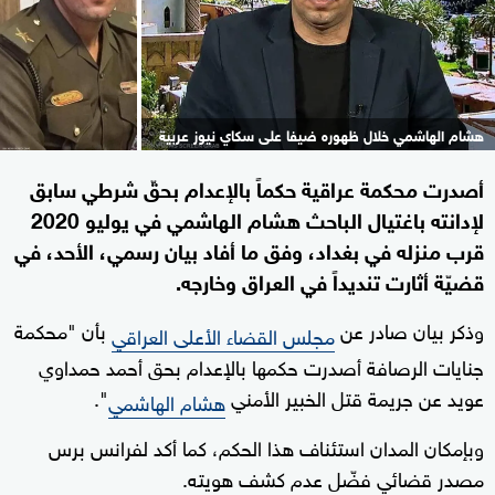
هشام الهاشمي خلال ظهوره ضيفا على سكاي نيوز عربية
أصدرت محكمة عراقية حكماً بالإعدام بحقّ شرطي سابق
لإدانته باغتيال الباحث هشام الهاشمي في يوليو 2020
قرب منزله في بغداد، وفق ما أفاد بيان رسمي، الأحد، في
قضيّة أثارت تنديداً في العراق وخارجه.
وذكر بيان صادر عن
بأن "محكمة
مجلس القضاء الأعلى العراقي
جنايات الرصافة أصدرت حكمها بالإعدام بحق أحمد حمداوي
عويد عن جريمة قتل الخبير الأمني
".
هشام الهاشمي
وبإمكان المدان استئناف هذا الحكم، كما أكد لفرانس برس
مصدر قضائي فضّل عدم كشف هويته.