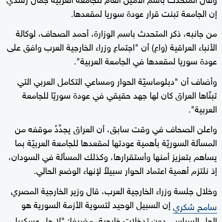
إن الجامعة تبنت قرار عودة سوريا لمقعدها.
من جانبه، ذكر المتحدث باسم الوزارة، أحمد الصحاف، لوكالة
الأنباء العراقية (واع) أن "اجتماع وزراء الخارجية العرب وافق على
عودة سوريا لمقعدها في الجامعة العربية".
وأضاف أن "دبلوماسيّة الحوار ومساعي التكامل العربي التي
تبنّاها العراق كان لها جهد حقيقي في عودة سوريّا للجامعة
العربية".
واعلن الصحاف في وقت سابق، أن العراق يجدِّدُ موقفه من
المسألة السوريّة بأهمية عودتها لمقعدها للجامعة العربيّة بما
يساهم بتعزيز أمنها وأستقرارها، وكذلك المسألة في السودان،
إذ نلتزم أهمية اعتماد الحوار سبيلاً لإنهاء الوضع الحالي.
وخلال جلسة وزراء الخارجية العرب، قال وزير الخارجية المصري
إن السبيل الوحيد لتسوية الأزمة السورية هو
سامح شكري
الحل السياسي دون تدخلات خارجية، مضيفا: "لا حل عسكريا