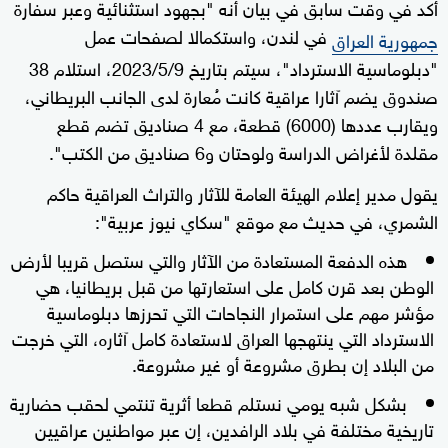
أكد في وقت سابق في بيان أنه "بجهود استثنائية وعبر سفارة
في لندن، واستكمالا لصفحات عمل
جمهورية العراق
"دبلوماسية الاسترداد"، سيتم بتاريخ 2023/5/9، استلام 38
صندوق يضم آثارا عراقية كانت مُعارة لدى الجانب البريطاني،
ويقارب عددها (6000) قطعة، مع 4 صناديق تضم قطع
مقلدة لأغراض الدراسة ولوحتان و6 صناديق من الكتب".
يقول مدير إعلام الهيئة العامة للآثار والتراث العراقية حاكم
الشمري، في حديث مع موقع "سكاي نيوز عربية":
هذه الدفعة المستعادة من الآثار والتي ستصل قريبا لأرض
الوطن بعد قرن كامل على استعارتها من قبل بريطانيا، هي
مؤشر مهم على استمرار النجاحات التي تحرزها دبلوماسية
الاسترداد التي ينتهجها العراق لاستعادة كامل آثاره، التي خرجت
من البلاد إن بطرق مشروعة أو غير مشروعة.
بشكل شبه يومي نستلم قطعا أثرية تنتمي لحقب حضارية
تاريخية مختلفة في بلاد الرافدين، إن عبر مواطنين عراقيين