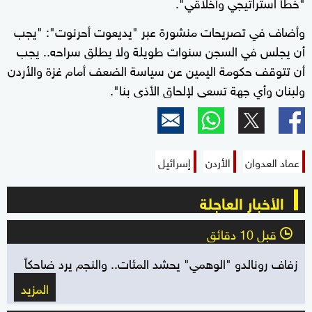
"خطأ استراتيجي وأخلاقي".
وأضاف في تصريحات منشورة عبر "يديعوت أحرنوت": "يجب
أن يجلس في السجن سنوات طويلة ولا يطلق سراحه.. يجب
أن تتوقف حكومة اليمين عن سياسة الضعف أمام غزة والأردن
ولبنان وأي جهة تسعى لإلحاق الأذى بنا".
عماد العدوان
الأردن
إسرائيل
الأخبار العاجلة
قبل 10 دقائق
l
زفاف رونالدو "الوهمي" يحشد المئات.. والنجم يرد ضاحكاً
المزيد