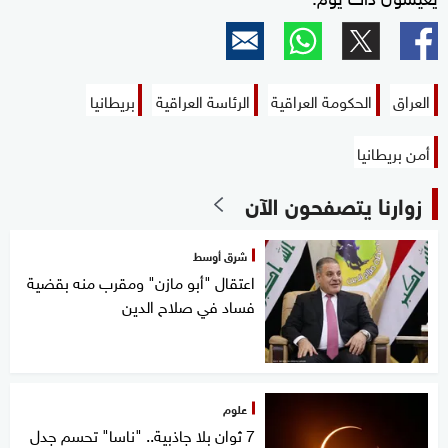
العراق
الحكومة العراقية
الرئاسة العراقية
بريطانيا
أمن بريطانيا
زوارنا يتصفحون الآن
شرق أوسط
اعتقال "أبو مازن" ومقرب منه بقضية
فساد في صلاح الدين
علوم
7 ثوان بلا جاذبية.. "ناسا" تحسم جدل