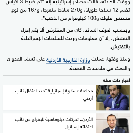
ووقت الحادثة، قالت مصادر إسرائيلية إنه "تم ضبط 3 أكياس
تضم 12 سلاحا طويلا، و270 سلاحا متعرجا، و167 من نوع
مسدس غلوك و100 كيلوغرام من الذهب".
وبحسب العرف السائد، كان من المفترض ألا يتم إجراء
التفتيش، إلا أن معلومات وردت للسلطات الإسرائيلية
بالتفتيش.
ومنذ وقتها، عملت
على تسلم العدوان
وزارة الخارجية الأردنية
والبحث في ملابسات القضية.
أخبار ذات صلة
محكمة عسكرية إسرائيلية تمدد اعتقال نائب
أردني
الأردن.. تحركات دبلوماسية للإفراج عن نائب
اعتقلته إسرائيل