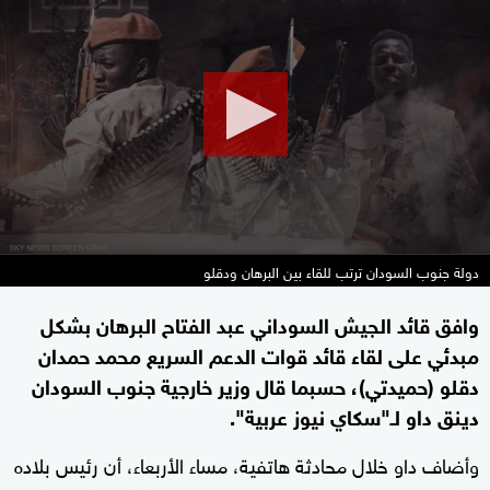
seconds
of
0
seconds
دولة جنوب السودان ترتب للقاء بين البرهان ودقلو
وافق قائد الجيش السوداني عبد الفتاح البرهان بشكل
مبدئي على لقاء قائد قوات الدعم السريع محمد حمدان
دقلو (حميدتي)، حسبما قال وزير خارجية جنوب السودان
دينق داو لـ"سكاي نيوز عربية".
وأضاف داو خلال محادثة هاتفية، مساء الأربعاء، أن رئيس بلاده