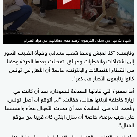
شهادات حية من سكان الخرطوم ترصد حجم معاناتهم من جراء الصراع
وتابعت: "كنا نعيش وسط شعب مسالم، وفجأة انقلبت الأمور
إلى اشتباكات وانفجارات وحرائق، تعطلت بعدها الحركة وخفنا
من انقطاع الاتصالات والإنترنت، خاصة أن الأهل في تونس
كانوا يتابعون الأخبار في ذعر".
أما سميرة التي قادتها الصدفة للسودان، بعد أن كانت في
زيارة خاطفة لابنتها هناك، فقالت: "لم أتوقع أن أصل تونس،
وأحمد الله على السلامة بعد أن تغيرت الأحوال فجأة واستفقنا
على حرب مرعبة، خاصة أن منزل ابنتي كان قريبا من موقع
القتال".
وأضافت: "كنا نرى القنابل والحرائق أمامنا من شرفة المنزل،