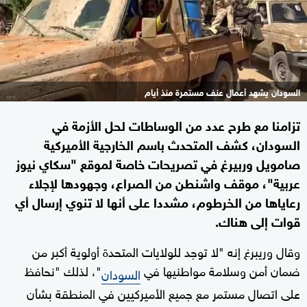
السودان يشهد أعمال عنف مستمرة منذ أيام
تزامنا مع طرح عدد من الوساطات لحل الأزمة في
السودان، كشف المتحدث باسم الخارجية الأميركية
صامويل وربيرغ في تصريحات خاصة لموقع "سكاي نيوز
عربية"، موقف واشنطن من الصراع، وجهودها لإجلاء
رعاياها من الخرطوم، مشددا على أنها لا تنوي إرسال أي
قوات إلى هناك.
وقال وريبرغ إنه "لا توجد للولايات المتحدة أولوية أكبر من
ضمان أمن وسلامة مواطنيها في
"، لذلك "نحافظ
السودان
على اتصال مستمر مع جميع الأميركيين في المنطقة بشأن