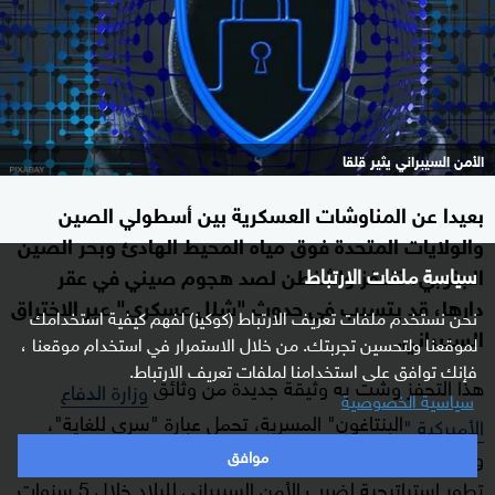
الأمن السيبراني يثير قلقا
بعيدا عن المناوشات العسكرية بين أسطولي الصين
والولايات المتحدة فوق مياه المحيط الهادئ وبحر الصين
الجنوبي، تتحفز واشنطن لصد هجوم صيني في عقر
سياسة ملفات الارتباط
دارها، قد يتسبب في حدوث "شلل عسكري" عبر الاختراق
نحن نستخدم ملفات تعريف الارتباط (كوكيز) لفهم كيفية استخدامك
السيبراني.
لموقعنا ولتحسين تجربتك. من خلال الاستمرار في استخدام موقعنا ،
فإنك توافق على استخدامنا لملفات تعريف الارتباط.
هذا التحفز وشت به وثيقة جديدة من وثائق
وزارة الدفاع
سياسية الخصوصية
البنتاغون" المسربة، تحمل عبارة "سري للغاية"،
الأميركية "
وتوقيع مسؤول في الاستخبارات الأميركية، تؤكد أن الصين
موافق
تطور استراتيجية لضرب الأمن السيبراني للبلاد خلال 5 سنوات.