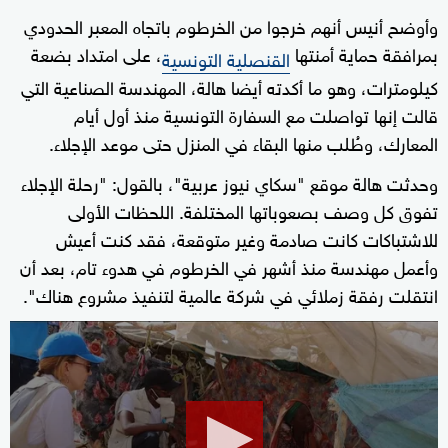
وأوضح أنيس أنهم خرجوا من الخرطوم باتجاه المعبر الحدودي
بمرافقة حماية أمنتها
، على امتداد بضعة
القنصلية التونسية
كيلومترات، وهو ما أكدته أيضا هالة، المهندسة الصناعية التي
قالت إنها تواصلت مع السفارة التونسية منذ أول أيام
المعارك، وطُلب منها البقاء في المنزل حتى موعد الإجلاء.
وحدثت هالة موقع "سكاي نيوز عربية"، بالقول: "رحلة الإجلاء
تفوق كل وصف بصعوباتها المختلفة. اللحظات الأولى
للاشتباكات كانت صادمة وغير متوقعة، فقد كنت أعيش
وأعمل مهندسة منذ أشهر في الخرطوم في هدوء تام، بعد أن
انتقلت رفقة زملائي في شركة عالمية لتنفيذ مشروع هناك".
0
seconds
of
0
seconds