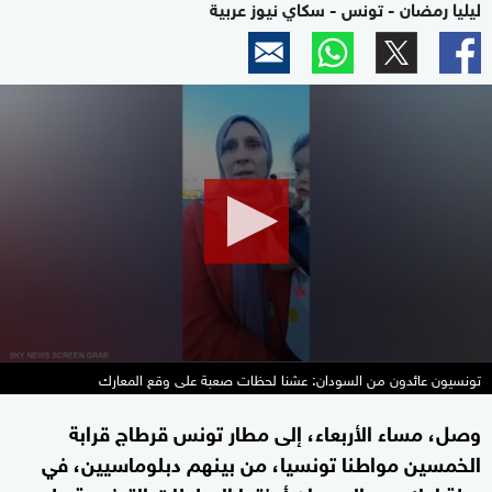
ليليا رمضان - تونس - سكاي نيوز عربية
0
seconds
of
0
seconds
تونسيون عائدون من السودان: عشنا لحظات صعبة على وقع المعارك
وصل، مساء الأربعاء، إلى مطار تونس قرطاج قرابة
الخمسين مواطنا تونسيا، من بينهم دبلوماسيين، في