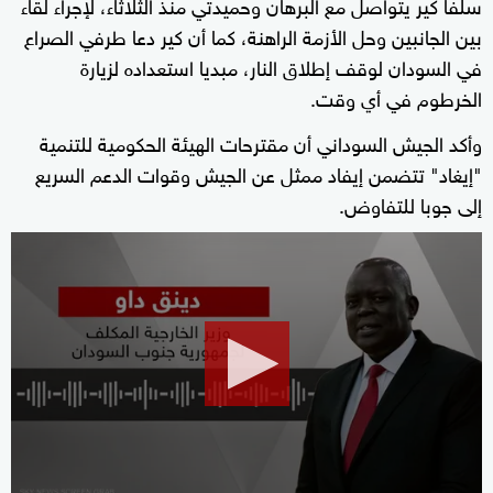
سلفا كير يتواصل مع البرهان وحميدتي منذ الثلاثاء، لإجراء لقاء
بين الجانبين وحل الأزمة الراهنة، كما أن كير دعا طرفي الصراع
في السودان لوقف إطلاق النار، مبديا استعداده لزيارة
الخرطوم في أي وقت.
وأكد الجيش السوداني أن مقترحات الهيئة الحكومية للتنمية
"إيغاد" تتضمن إيفاد ممثل عن الجيش وقوات الدعم السريع
إلى جوبا للتفاوض.
0
seconds
of
0
seconds