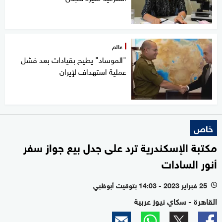
عالم
"الموساد" يطيح بقيادات بعد فشل
عملية استهداف لإيران
خاص
مكتبة الإسكندرية ترد على جدل بيع جواز سفر
أنور السادات
25 فبراير 2023 - 14:03 بتوقيت أبوظبي
l
القاهرة - سكاي نيوز عربية