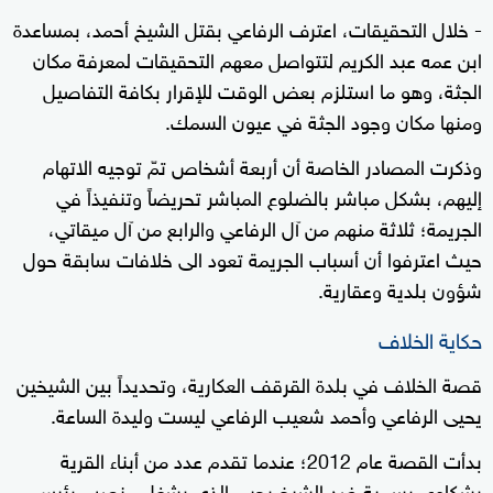
- خلال التحقيقات، اعترف الرفاعي بقتل الشيخ أحمد، بمساعدة
ابن عمه عبد الكريم لتتواصل معهم التحقيقات لمعرفة مكان
الجثة، وهو ما استلزم بعض الوقت للإقرار بكافة التفاصيل
ومنها مكان وجود الجثة في عيون السمك.
وذكرت المصادر الخاصة أن أربعة أشخاص تمّ توجيه الاتهام
إليهم، بشكل مباشر بالضلوع المباشر تحريضاً وتنفيذاً في
الجريمة؛ ثلاثة منهم من آل الرفاعي والرابع من آل ميقاتي،
حيث اعترفوا أن أسباب الجريمة تعود الى خلافات سابقة حول
شؤون بلدية وعقارية.
حكاية الخلاف
قصة الخلاف في بلدة القرقف العكارية، وتحديداً بين الشيخين
يحيى الرفاعي وأحمد شعيب الرفاعي ليست وليدة الساعة.
بدأت القصة عام 2012؛ عندما تقدم عدد من أبناء القرية
بشكاوى رسمية ضد الشيخ يحيى الذي يشغل منصب رئيس