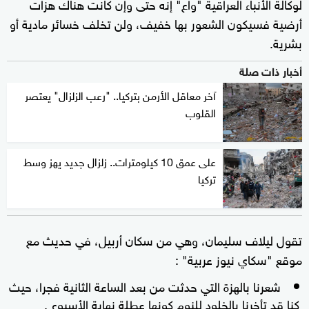
لوكالة الأنباء العراقية "واع" إنه حتى وإن كانت هناك هزات
أرضية فسيكون الشعور بها خفيف، ولن تخلف خسائر مادية أو
بشرية.
أخبار ذات صلة
آخر معاقل الأرمن بتركيا.. "رعب الزلزال" يعتصر
القلوب
على عمق 10 كيلومترات.. زلزال جديد يهز وسط
تركيا
تقول ليلاف سليمان، وهي من سكان أربيل، في حديث مع
موقع "سكاي نيوز عربية" :
شعرنا بالهزة التي حدثت من بعد الساعة الثانية فجرا، حيث
كنا قد تأخرنا بالخلود للنوم كونها عطلة نهاية الأسبوع .