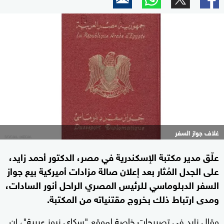
غلاف جواز السفر
علّق مدير مكتبة الإسكندرية في مصر، الدكتور أحمد زايد،
على الجدل المُثار بعد إعلان صالة مزادات أميركية بيع جواز
السفر الدبلوماسي للرئيس المصري الراحل أنور السادات،
ومدى ارتباط ذلك بخروج مقتنياته من المكتبة.
وقال زايد في تصريحات خاصة لموقع "سكاي نيوز عربية"، إن