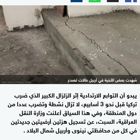
شهدت بعض الأبنية في أربيل حالات تصدع
يبدو أن التوابع الارتدادية إثر الزلزال الكبير الذي ضرب
تركيا قبل نحو 3 أسابيع، لا تزال نشطة وتضرب عددا من
دول المنطقة، وفي هذا السياق أعلنت وزارة النقل
العراقية، السبت، عن تسجيل هزتين أرضيتين جديدتين
في كل من محافظتي نينوى وأربيل شمال البلاد .