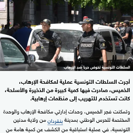
السلطات التونسية تخوض حربا ضد الإرهاب
أجرت السلطات التونسية عملية لمكافحة الإرهاب،
الخميس، صادرت فيها كمية كبيرة من الذخيرة والأسلحة،
كانت تستخدم للتهريب إلى منظمات إرهابية.
وتمكنت فجر الخميس، وحدات إدارتي مكافحة الإرهاب والوحدة
المختصة للحرس الوطني بمدينة
من ولاية مدنين
بنقردان
التونسية، في عملية استباقية من الكشف عن كمية هامة من