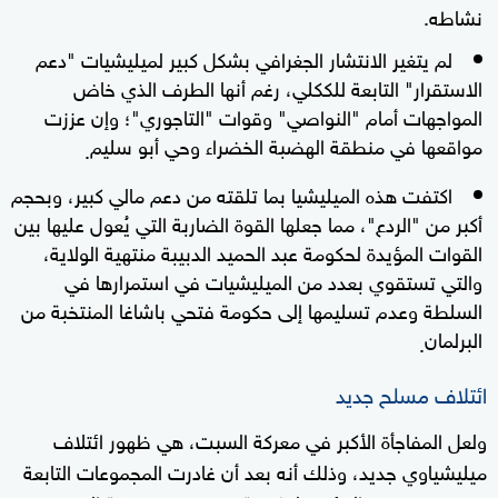
نشاطه.
لم يتغير الانتشار الجغرافي بشكل كبير لميليشيات "دعم
الاستقرار" التابعة للككلي، رغم أنها الطرف الذي خاض
المواجهات أمام "النواصي" وقوات "التاجوري"؛ وإن عززت
مواقعها في منطقة الهضبة الخضراء وحي أبو سليم
.
اكتفت هذه الميليشيا بما تلقته من دعم مالي كبير، وبحجم
أكبر من "الردع"، مما جعلها القوة الضاربة التي يُعول عليها بين
القوات المؤيدة لحكومة عبد الحميد الدبيبة منتهية الولاية،
والتي تستقوي بعدد من الميليشيات في استمرارها في
السلطة وعدم تسليمها إلى حكومة فتحي باشاغا المنتخبة من
البرلمان
.
ائتلاف مسلح جديد
ولعل المفاجأة الأكبر في معركة السبت، هي ظهور ائتلاف
ميليشياوي جديد، وذلك أنه بعد أن غادرت المجموعات التابعة