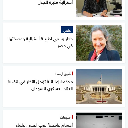
أسترالية مثيرة للجدل
خاص
حظر رسمي لطبيبة أسترالية ووصفتها
في مصر
شرق أوسط
محكمة إماراتية تؤجل النظر في قضية
العتاد العسكري للسودان
منوعات
أجسام غامضة قرب القمر.. علماء