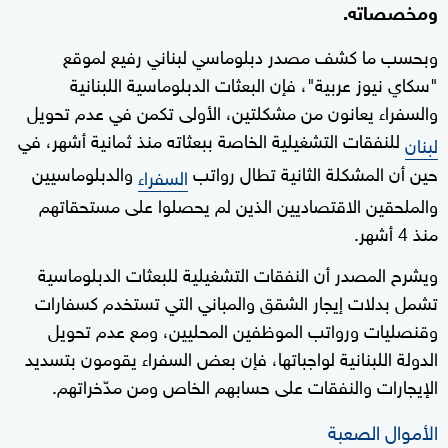
ومخصصاته.
وبحسب ما كشف مصدر دبلوماسي لبناني رفيع لموقع
"سكاي نيوز عربية"، فإن البعثات الدبلوماسية اللبنانية
والسفراء يعانون من مشكلتين، الأولى تكمن في عدم تحويل
للنفقات التشغيلية الخاصة ببعثاته منذ ثمانية أشهر، في
لبنان
حين أن المشكلة الثانية تطال رواتب
والدبلوماسيين
السفراء
والملحقين الاقتصاديين الذين لم يحصلوا على مستحقاتهم
منذ 4 أشهر.
ويشرح المصدر أن النفقات التشغيلية للبعثات الدبلوماسية
تشمل بدلات إيجار الشقق والمباني التي تستخدم كسفارات
وقنصليات ورواتب الموظفين المحليين، ومع عدم تحويل
الدولة اللبنانية لواجباتها، فإن بعض السفراء يقومون بتسديد
الإيجارات والنفقات على حسابهم الخاص ومن مدّخراتهم.
الأموال الصعبة