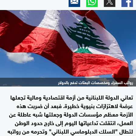
رواتب السفراء ومخصصات البعثات تدفع بالدولار
تعاني الدولة اللبنانية من أزمة اقتصادية ومالية تجعلها
عرضة لاهتزازات بنيوية خطيرة. فبعد أن ضربت هذه
الأزمة معظم مؤسسات الدولة وجعلتها شبه عاطلة عن
العمل، انتقلت تداعياتها اليوم إلى خارج حدود الوطن
لتطال "السلك الدبلوماسي اللبناني" وتحرمه من رواتبه