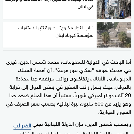
في لبنان
"باب النجار مخلوع".. صورة تثير الاستغراب
بمؤسسة كهرباء لبنان
أما الباحث في الدولية للمعلومات، محمد شمس الدين، فيرى
في حديث لموقع "سكاي نيوز عربية"، أن أعضاء السلك
الدبلوماسي اللبناني يتقاضون رواتب مرتفعة جدا محدّدة
بالدولار، حيث يصل راتب السفير في بعض الدول إلى قرابة
20 ألف دولار أميركي شهرياً، معتبراً أن هذا المبلغ ضخم جدا
وهو يزيد عن 600 مليون ليرة لبنانية بحسب سعر الصرف في
السوق الموازية.
وبحسب شمس الدين، فإن الدولة اللبنانية تجني
الضرائب
والرسوم بالليرة اللبنانية، في حين عليها تسديد النفقات