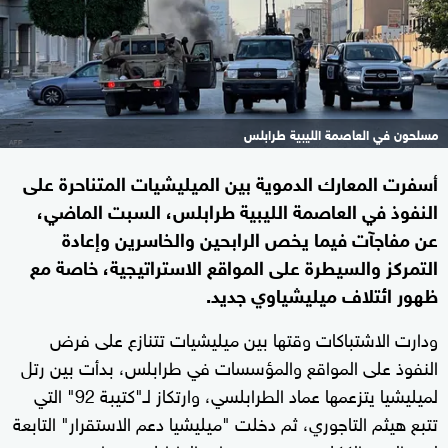
مسلحون في العاصمة الليبية طرابلس
أسفرت المعارك الدموية بين الميليشيات المتناحرة على
النفوذ في العاصمة الليبية طرابلس، السبت الماضي،
عن مفاجآت فيما يخص الرابحين والخاسرين وإعادة
التمركز والسيطرة على المواقع الاستراتيجية، خاصة مع
ظهور ائتلاف ميليشياوي جديد.
ودارت الاشتباكات وقتها بين ميليشيات تتنازع على فرض
النفوذ على المواقع والمؤسسات في طرابلس، بدأت بين رتل
لميليشيا يتزعمها عماد الطرابلسي، وارتكاز لـ"كتيبة 92" التي
تتبع هيثم التاجوري، ثم دخلت "ميليشيا دعم الاستقرار" التابعة