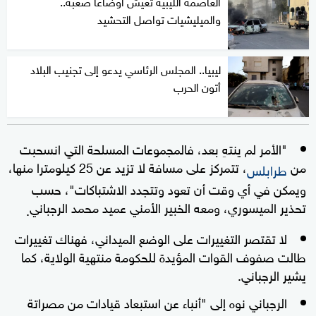
العاصمة الليبية تعيش أوضاعا صعبة..
والميليشيات تواصل التحشيد
ليبيا.. المجلس الرئاسي يدعو إلى تجنيب البلاد
أتون الحرب
"الأمر لم ينتهِ بعد، فالمجموعات المسلحة التي انسحبت
من
، تتمركز على مسافة لا تزيد عن 25 كيلومترا منها،
طرابلس
ويمكن في أي وقت أن تعود وتتجدد الاشتباكات"، حسب
تحذير الميسوري، ومعه الخبير الأمني عميد محمد الرجباني
.
لا تقتصر التغييرات على الوضع الميداني، فهناك تغييرات
طالت صفوف القوات المؤيدة للحكومة منتهية الولاية، كما
يشير الرجباني.
الرجباني نوه إلى "أنباء عن استبعاد قيادات من مصراتة