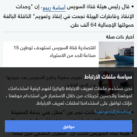
• قال رئيس هيئة قناة السويس
، إن "وحدات
أسامة ربيع
الإنقاذ وقاطرات الهيئة نجحت في إنقاذ وتعويم" الناقلة البالغة
حمولتها الإجمالية 64 ألف طن.
أخبار ذات صلة
اقتصادية قناة السويس تستهدف توطين 15
صناعة للحد من الاستيراد
سياسة ملفات الارتباط
مصر.. تعويم سفينة بخليج السويس بعد خروجها
من الممر الملاحي
نحن نستخدم ملفات تعريف الارتباط (كوكيز) لفهم كيفية استخدامك
لموقعنا ولتحسين تجربتك. من خلال الاستمرار في استخدام موقعنا ،
فإنك توافق على استخدامنا لملفات تعريف الارتباط.
سياسية الخصوصية
• أضاف ربيع أن الحادث نجم عن "عطل فني بدفة السفينة
تسبب في فقد القدرة على توجيهها (مما أدى إلى) جنوحها".
موافق
• هيئة قناة السويس أكدت أن "المجرى الملاحي آمن تماما".