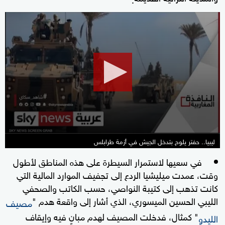
0
seconds
of
21
minutes,
59
seconds
ليبيا.. حفتر يلوح بتدخل الجيش في أزمة طرابلس
في سعيها لاستمرار السيطرة على هذه المناطق لأطول
وقت، عمدت ميليشيا الردع إلى تجفيف الموارد المالية التي
كانت تذهب إلى كتيبة النواصي، حسب الكاتب والصحفي
الليبي الحسين الميسوري، الذي أشار إلى واقعة هدم "
مصيف
" كمثال، فدخلت المصيف لهدم مبانٍ فيه وإيقاف
الليدو