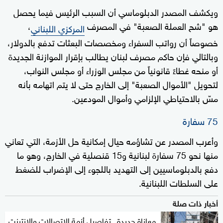
ويكشف المصدر الدبلوماسي أن السبب الرئيس فيما يحصل
هو "شح العملة الصعبة" في المصرف
،
المركزي اللبناني
خصوصاً أن رواتب السفراء ومخصصات البعثات تدفع بالدولار،
وبالتالي فإن حاكم مصرف لبنان يطالب بإقرار الموازنة الجديدة
أو منحه غطاءً قانونياً من مجلس الوزراء أو مجلس النواب،
لتحويل "الأموال الصعبة" إلى الخارج حتى لا يتم اتهامه بأنه
مسّ بالاحتياطي الإلزامي وأموال المودعين.
75 سفارة
وأعرب المصدر عن تشاؤمه حيال إمكانية حل الأزمة، التي تعاني
منها نحو 75 سفارة لبنانية و15 قنصلية في الخارج، وهو ما
دفع بالدبلوماسيين إلى التهديد باللجوء إلى الإضراب للضغط
على السلطات اللبنانية.
أخبار ذات صلة
معاناة جديدة.. تفاصيل أزمة الاتصالات والإنترنت