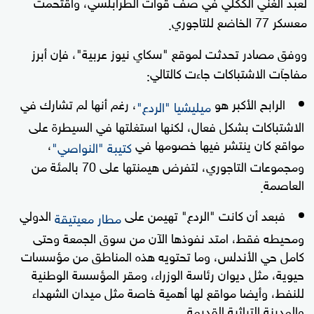
لعبد الغني الككلي في صف قوات الطرابلسي، واقتحمت
معسكر 77 الخاضع للتاجوري
.
ووفق مصادر تحدثت لموقع "سكاي نيوز عربية"، فإن أبرز
مفاجآت الاشتباكات جاءت كالتالي
:
الرابح الأكبر هو
، رغم أنها لم تشارك في
ميليشيا "الردع"
الاشتباكات بشكل فعال، لكنها استغلتها في السيطرة على
مواقع كان ينتشر فيها خصومها في
،
كتيبة "النواصي"
ومجموعات التاجوري، لتفرض هيمنتها على 70 بالمئة من
العاصمة
.
فبعد أن كانت "الردع" تهيمن على
الدولي
مطار معيتيقة
ومحيطه فقط، امتد نفوذها الآن من سوق الجمعة وحتى
كامل حي الأندلس، وما تحتويه هذه المناطق من مؤسسات
حيوية، مثل ديوان رئاسة الوزراء، ومقر المؤسسة الوطنية
للنفط، وأيضا مواقع لها أهمية خاصة مثل ميدان الشهداء
والمدينة التراثية القديمة
.