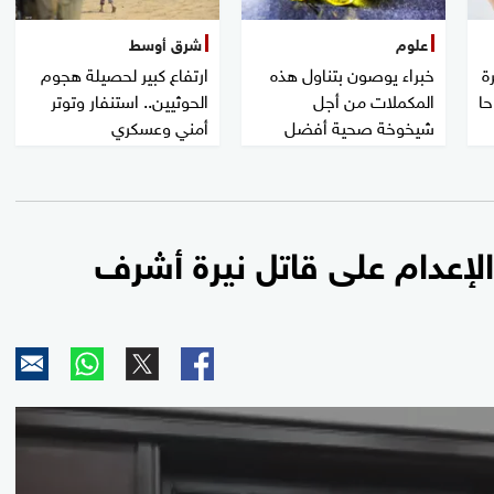
علوم
شرق أوسط
ة
خبراء يوصون بتناول هذه
ارتفاع كبير لحصيلة هجوم
حا
المكملات من أجل
الحوثيين.. استنفار وتوتر
شيخوخة صحية أفضل
أمني وعسكري
إعدام على قاتل نيرة أشرف
0
seconds
of
2
minutes,