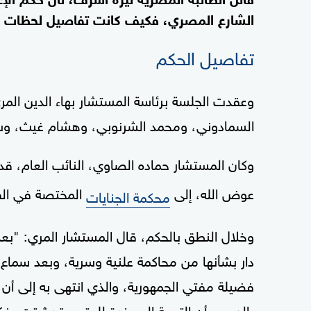
الشارع المصري، فكيف كانت تفاصيل لحظات ا
تفاصيل الحكم
وعقدت الجلسة برئاسة المستشار بهاء الدين ال
السمادوني، ومحمد الشرنوبي، وهشام غيث، وسكر
وكان المستشار حماده الصاوي، النائب العام، قد 
عوض الله، إلى
المختصة في القضية رقم 1409 لسنة 2
محكمة الجنايات
وخلال النطق بالحكم، قال المستشار المري: "بع
دار بشأنها من محاكمة علنية وسرية، وبعد سماع أ
فضيلة مفتي الجمهورية، والذي انتهى به إلى أ
بالدعوى أن التهمة المسندة للمتهم قد ثبتت، فك