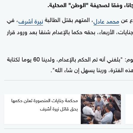
انا، وفقا لصحيفة "الوطن" المحلية.
اع عن
، المتهم بقتل الطالبة
، في
محمد عادل
نيرة أشرف
ات، الأربعاء، بحقه حكما بالإعدام شنقا بعد ورود قرار
وقال فريد الديب لـ"الوطن" بعد صدور الحكم اليوم: "بلغني أنه تم الحكم بالإعدام، ولدينا 60 يوما لكتابة
لفترة، وربنا يسهل إن شاء الله".
محكمة جنايات المنصورة تعلن حكمها
بحق قاتل نيرة أشرف