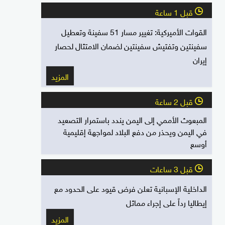
قبل 1 ساعة
l
القوات الأميركية: تغيير مسار 51 سفينة وتعطيل
سفينتين وتفتيش سفينتين لضمان الامتثال لحصار
إيران
المزيد
قبل 2 ساعة
l
المبعوث الأممي إلى اليمن يندد باستمرار التصعيد
في اليمن ويحذر من دفع البلاد لمواجهة إقليمية
أوسع
قبل 3 ساعات
l
الداخلية الإسبانية تعلن فرض قيود على الحدود مع
إيطاليا رداً على إجراء مماثل
المزيد