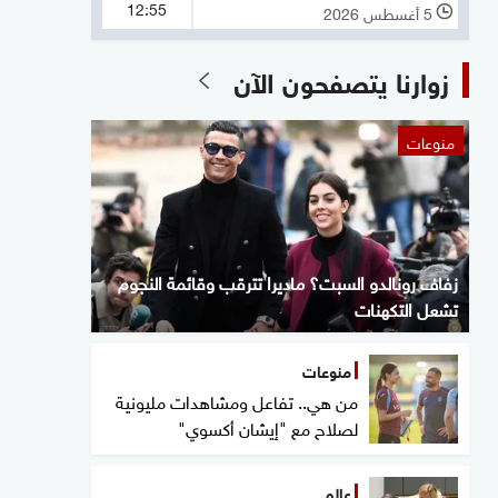
12:55
5 أغسطس 2026
l
زوارنا يتصفحون الآن
منوعات
زفاف رونالدو السبت؟ ماديرا تترقب وقائمة النجوم
تشعل التكهنات
منوعات
من هي.. تفاعل ومشاهدات مليونية
لصلاح مع "إيشان أكسوي"
عالم