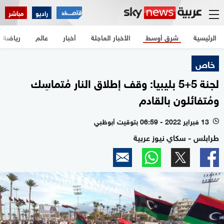
راديو
مباشر
الرئيسية
شرق أوسط
الأخبار العاجلة
أخبار
عالم
رياضة
خاص
لجنة 5+5 بليبيا: وقف إطلاق النار مُتماسِك
ومُتفائلون بالقادم
13 فبراير 2022 - 06:59 بتوقيت أبوظبي
l
طرابلس - سكاي نيوز عربية