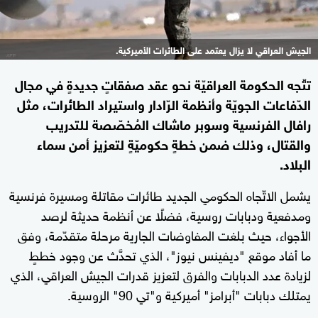
الجيش العراقي لا يزال يعتمد على الطائرات الأميركية.
تتّجه الحكومة العراقيّة نحو عقد صفقاتٍ جديدةٍ في مجال
الدّفاعات الجويّة وأنظمة الرّادار واستيراد الطائرات، مثل
رافال الفرنسية وسوبر ماشاك المُخصّصة للتدريب
والقتال، وذلك ضمن خطةٍ حكوميّةٍ لتعزيز أمن سماء
البلاد.
يشمل الاتّجاه الحكومي الجديد طائرات مقاتلة ومسيرة فرنسية
ومدفعية ودبابات روسية، فضلًا عن أنظمة حديثة لرصد
الأجواء، حيث بلغت المفاوضات الجارية مرحلة متقدّمة، وفق
ما أفاد موقع "ديفينس نيوز"، الذي تحدَّث عن وجود خططٍ
لزيادة عدد الدبابات والفرق لتعزيز قدرات الجيش العراقي، الذي
يمتلك دبابات "أبرامز" أميركية و"تي 90" الروسية.