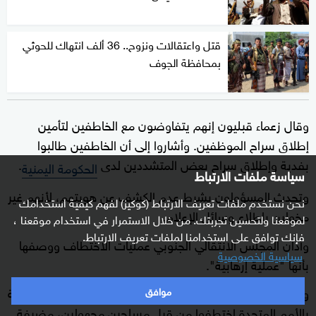
قتل واعتقالات ونزوح.. 36 ألف انتهاك للحوثي
بمحافظة الجوف
وقال زعماء قبليون إنهم يتفاوضون مع الخاطفين لتأمين
إطلاق سراح الموظفين. وأشاروا إلى أن الخاطفين طالبوا
بفدية وإطلاق سراح بعض المتشددين لدى
.
الحكومة اليمنية
سياسة ملفات الارتباط
وتحدث المسؤولون بشرط عدم الكشف عن هويتهم، لأنهم غير
نحن نستخدم ملفات تعريف الارتباط (كوكيز) لفهم كيفية استخدامك
مخولين بإطلاع وسائل الإعلام.
لموقعنا ولتحسين تجربتك. من خلال الاستمرار في استخدام موقعنا ،
فإنك توافق على استخدامنا لملفات تعريف الارتباط.
وأدان المجلس الانتقالي الجنوبي عمليات الاختطاف ووصفها
سياسية الخصوصية
بأنها "عملية إرهابية".
وأكدت الحكومة اليمنية أن الموظفين في إدارة الأمن والسلامة
موافق
بالأمم المتحدة اختطفوا من قبل مسلحين مجهولين، مضيفة