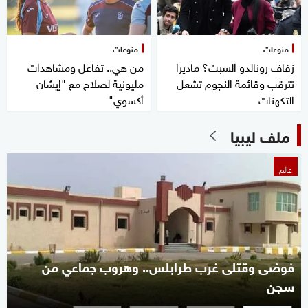
منوعات
منوعات
زفاف رونالدو السبت؟ ماديرا
من هي.. تفاعل ومشاهدات
تترقب وقائمة النجوم تشعل
مليونية لصلاح مع "إيشان
التكهنات
أكسوي"
ملف ليبيا
عالم
فوضى وقتلى غرب طرابلس.. وهروب جماعي من
سجن