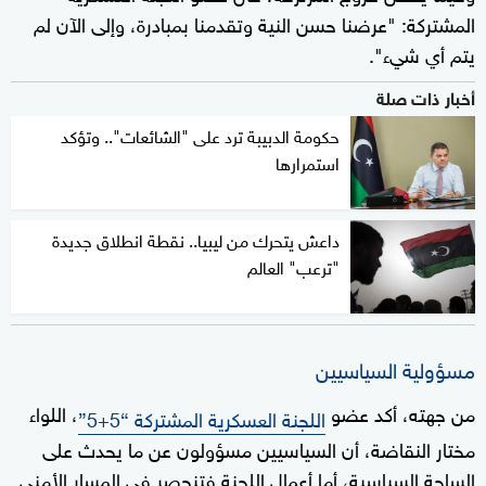
المشتركة: "عرضنا حسن النية وتقدمنا بمبادرة، وإلى الآن لم
يتم أي شيء".
أخبار ذات صلة
حكومة الدبيبة ترد على "الشائعات".. وتؤكد
استمرارها
داعش يتحرك من ليبيا.. نقطة انطلاق جديدة
"ترعب" العالم
مسؤولية السياسيين
من جهته، أكد عضو
، اللواء
اللجنة العسكرية المشتركة “5+5”
مختار النقاضة، أن السياسيين مسؤولون عن ما يحدث على
الساحة السياسية، أما أعمال اللجنة فتنحصر في المسار الأمني