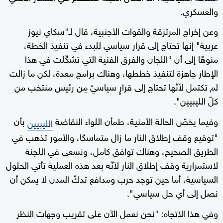
والعسكري.
وعن إخراج المرتزقة والقوات الأجنبية، قال لـ"سكاي نيوز
عربية" إنها تحتاج إلى قرار سياسي للبدء في تنفيذ الخطة،
منوهًا إلى أن "اللجان والفرق الفنية التي تشكّلت في هذا
الإطار جاهزة لتنفيذ خططها، وهناك برامج معدة، لكن ما زالت
لم تكتمل لأنّها تحتاج إلى قرارٍ سياسيّ مِن رئيس منتخب من
كلّ الليبيين".
وفيما يخصّ الحالة الأمنية، طمأن اللواء النقاضة
بأن
الليبيين
"توقيع وقف إطلاق النار ما زال متماسكًا، والأمور تذهب في
الطريق الصحيح، وهناك توافق كامل، ونسعى في اللجنة
لاستمرارية وقف إطلاق النار لأنّه بعد هذه العملية تأتي الحلول
السياسية، أما حين توجد حرب ومدافع تدكّ المدن لا يمكن أن
نصل إلى أي حل سياسي".
وفي هذا الاتجاه: "نحن نعمل الآن على تقريب وجهات النظر