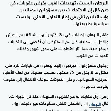
البرهان، السبت، تهديدات الغرب بفرض عقوبات، في
حين قال إن الاجتماعات بين مسؤولين سودانيين
وإسرائيليين تأتي في إطار التعاون الأمني، وليست
سياسية بطبيعتها.
وقام البرهان بإجراءات في 25 أكتوبر أنهت شراكة بين الجيش
والأحزاب المدنية، كان من المفترض أن تُفضي إلى انتخابات
ديمقراطية، مما أثار احتجاجات على مدى شهور وكذلك
تنديدات من الغرب.
ويقول مسؤولون أميركيون إنهم يبحثون في خيارات للرد على
مقتل ما لا يقل عن 79 محتجا، بحسب حصيلة من لجنة الأطباء
المركزية السودانية، وعلى التحركات لعرقلة الانتقال إلى حكومة
يقودها مدنيون.
وفي أول مقابلة له مع تلفزيون السودان منذ تل الإجراءات،
قال
إن واشنطن تتلقى معلومات غير دقيقة، وإن
البرهان
العقوبات أو التهديد بفرض عقوبات أمر لا يفيد.