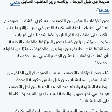
جديدة مِن قِبل البرلمان برئاسة وزير الداخلية السابق
فتحي
".
باشاغا
وعن تخوّفات البعض من التصعيد العسكري، كشف الصوصاع
أنه "في اجتماع اللجنة العسكرية الأخير في سرت (الأربعاء) تم
التأكيد على وقف إطلاق النار، وأيضًا شددنا على قرارات
مخرجات مؤتمر برلين فيما يخص المرتزقة والقوات الأجنبية،
ومناقشة فتح الطريق بين بوقرين- والجفرة"، معبّرًا عن تفاؤله
بأن "هناك توقّعات بتحسّن الوضع الأمني مع الحكومة
الجديدة".
أمّا مصدر تخوّفات التصعيد، فلفت الصوصاع إلى القلق من
"شراء بعض الميليشيات من قبل رئيس حكومة الوحدة
الوطنية المنتهية ولايته عبد الحميد الدبيبة من أجل التصعيد..
هو بدأ في تحريضهم، واللجنة ليست لديها السيطرة الكاملة
على الميليشيات".
وفيما يخصّ خروج المرتزقة، قال عضو اللجنة العسكرية