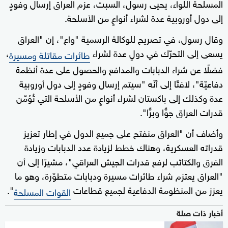
المسلحة اللواء، يحيى رسول، السبت، عزم العراق إرسال وفودٍ
إلى دول أوروبية عدة لشراء أنواعٍ من الأسلحة.
وقال رسول، في تصريح للوكالة الرسمية "واع"، إن "العراق
يسعى إلى التحرّك في دولٍ عدة لشراء
،
طائرات مقاتلة ومسيرة
فضلًا عن شراء الدبابات والمدافع والحصول على عدة أنظمة
دفاعيّة"، لافتًا إلى أنّه "سيتم إرسال وفودٍ إلى دول أوروبية
عدة وكذلك إلى باكستان لشراء أنواعٍ من الأسلحة التي تُؤمّن
قدرات العراق جوًّا وبرًّا".
وأضاف أن "العراق منفتح على جميع الدول في إطار تعزيز
قدراته العسكرية، وهناك خطط لزيادة عدد الدبابات وزيادة
الفرق والكتائب لرفع قدرات الجيش العراقي"، مشيرًا إلى أن
"العراق يعتزم شراء طائرات مسيرة ودبابات متطوّرة، وهو ما
يعزز من المنظومة الدفاعية لجميع قطاعات
".
القوات المسلحة
أخبار ذات صلة