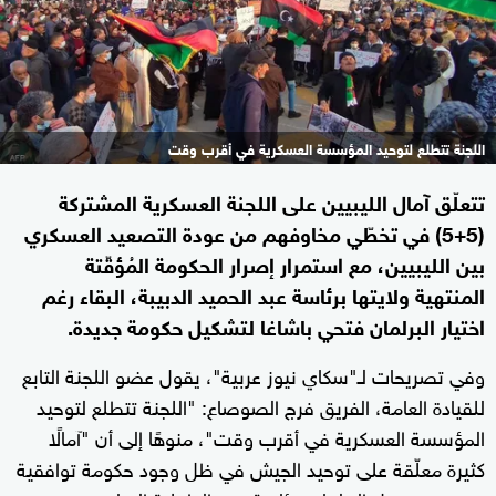
اللجنة تتطلع لتوحيد المؤسسة العسكرية في أقرب وقت
تتعلّق آمال الليبيين على اللجنة العسكرية المشتركة
(5+5) في تخطّي مخاوفهم من عودة التصعيد العسكري
بين الليبيين، مع استمرار إصرار الحكومة المُؤقّتة
المنتهية ولايتها برئاسة عبد الحميد الدبيبة، البقاء رغم
اختيار البرلمان فتحي باشاغا لتشكيل حكومة جديدة.
وفي تصريحات لـ"سكاي نيوز عربية"، يقول عضو اللجنة التابع
للقيادة العامة، الفريق فرج الصوصاع: "اللجنة تتطلع لتوحيد
المؤسسة العسكرية في أقرب وقت"، منوهًا إلى أن "آمالًا
كثيرة معلّقة على توحيد الجيش في ظل وجود حكومة توافقية