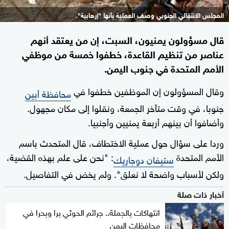
المجلس الانتقالي الجنوبي وصف العملية بأنها "إرهابية".
قال مسؤولون يمنيون، السبت، إن من يعتقد أنهم
عناصر من تنظيم القاعدة، خطفوا خمسة من موظفي
الأمم المتحدة في جنوب اليمن.
وقال المسؤولون إن الموظفين خطفوا في
محافظة أبين
جنوبا، في وقت متأخر الجمعة، ونقلوا إلى مكان مجهول.
وأضافوا أن بينهم أربعة يمنيين وأجنبيا.
وردا على سؤال حول عملية الاختطاف، قال المتحدث باسم
الأمم المتحدة
: "نحن على علم بهذه القضية،
ستيفان دوجاريك
ولكن لأسباب واضحة لا نعلق". ولم يخض في التفاصيل.
أخبار ذات صلة
انتهاكات بالجملة.. جرائم الحوثي برا وبحرا في
محافظات اليمن