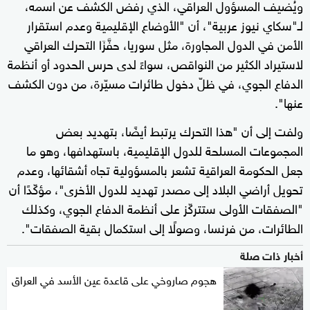
ويُضيف المسؤول العراقي، الذي رفض الكشف عن اسمه،
لـ"سكاي نيوز عربية"، أن "الأوضاع الإقليمية وعدم استقرار
الأمن في الدول المجاورة، مثل سوريا، حفَّزَا التحرك العراقي
لاستيراد الكثير من النواقص، سواءً لدى حرس الحدود أو أنظمة
الدفاع الجوي، في ظلّ دخول طائرات مسيّرة، من دون الكشف
عنها".
ولفت إلى أن "هذا التحرك يرتبط أيضًا، بتهديد بعض
المجموعات المسلحة للدول الإقليمية، باستهدافها، وهو ما
جعل الحكومة العراقية تشعر بالمسؤولية تجاه أشقائها، وعدم
تحويل أراضي البلاد إلى مصدر تهديد للدول الأخرى"، مؤكّدًا أن
"الصفقات الأولى ستتركّز على أنظمة الدفاع الجوي، وكذلك
الطائرات، من فرنسا، وصولًا إلى استكمال بقية الصفقات".
أخبار ذات صلة
هجوم صاروخي على قاعدة عين الأسد في العراق