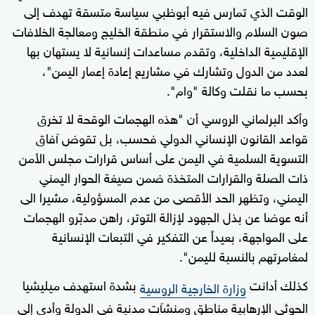
الوقت الذي تمارس فيه أبوظبي سياسة متسقة تهدف إلى
صون السلام والاستقرار في منطقة الخليج ومعالجة الخلافات
الإقليمية الداخلية، وتقدم مساعدات إنسانية لا يستهان بها
لعدد من الدول وتشارك في مشاريع إعادة إعمار اليمن"،
بحسب ما نقلت وكالة "وام".
وأكد البرلماني الروسي أن "هذه الهجمات الوقحة لا تخرق
قواعد القانون الإنساني الدولي فحسب، بل تقوض آفاق
التسوية السلمية في اليمن على أساس قرارات مجلس الأمن
ذات الصلة والقرارات المتخذة ضمن صيغة الحوار اليمني
اليمني، وتظهر الحد الأقصى من عدم المسؤولية، مشيرا الى
أنه عوضا عن بذل الجهود لإزالة التوتر، راهن مدبّرو الهجمات
على المواجهة، بعيداً عن التفكير في التبعات الإنسانية
لمغامرتهم بالنسبة لليمن".
كذلك أدانت
بشدة استهدف ميليشيا
وزارة الخارجية الروسية
الحوثي الإرهابية مناطق ومنشآت مدنية في الدولة وأدى إلى