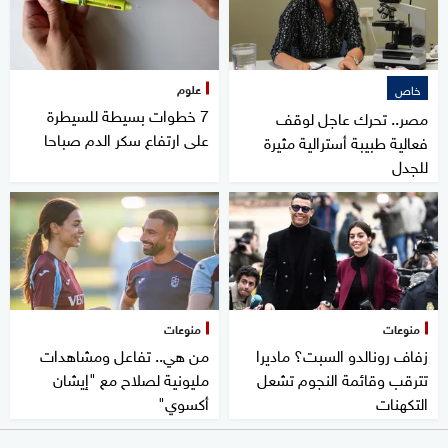
علوم
خاص
7 خطوات بسيطة للسيطرة
مصر.. تحرك عاجل لوقف
على ارتفاع سكر الدم صباحا
فعالية طبيبة أسترالية مثيرة
للجدل
منوعات
منوعات
زفاف رونالدو السبت؟ ماديرا
من هي.. تفاعل ومشاهدات
تترقب وقائمة النجوم تشعل
مليونية لصلاح مع "إيشان
التكهنات
أكسوي"