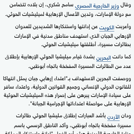
وقال
سامح شكري، إن بلاده تتضامن
وزير الخارجية المصري
مع دولة الإمارات، وتدين الأعمال الإرهابية لميليشيات الحوثي.
وأعربت
عن إدانتها واستنكارها الشديدين للعدوان
الكويت
الإرهابي الجبان الذي استهدف مناطق مدنية في الإمارات
بطائرات مسيرة، أطلقتها ميليشيات الحوثي.
كما دانت
بشدة قيام ميليشيا الحوثي الإرهابية بإطلاق
البحرين
عدد من الطائرات المسيرة المفخخة باتجاه أبوظبي.
ووصفت البحرين الاستهداف بـ"اعتداء إرهابي جبان يمثل انتهاكا
للقانون الدولي الإنساني وجميع القوانين الدولية، واعتداء سافر
على سيادة الإمارات يبرهن على إصرار هذه الميليشيات الحوثية
الإرهابية على مواصلة اعتداءاتها الإجرامية الجبانة".
ودان
بأشد العبارات إطلاق مليشيا الحوثي طائرات
الأردن
مسيرة مفخخة باتجاه أبوظبي، وأكد الناطق الرسمي باسم
وزارة الخارجية الأردنية هيثم أبو الفول "إدانة واستنكار المملكة