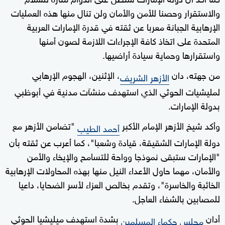
والاستقرار وحصنا للأمن والأمان ولن تنال منها هذه العمليات
الإرهابية الجبانة معربا عن ثقته في قدرة الإمارات العربية
المتحدة على اتخاذ كافة الإجراءات اللازمة لصون أمنها
واستقرارها وحماية سيادة أراضيها.
من جهته، دان
، الإثنين، الهجوم الإرهابي
الأزهر الشريف
لمليشيات الحوثي الذي استهدف منشآت مدنية في أبوظبي
بدولة الإمارات.
وأكد شيخ الأزهر الإمام الأكبر
"تضامن الأزهر مع
أحمد الطيب
دولة الإمارات الشقيقة، قيادة وشعبا"، كما أعرب عن ثقته بأن
"الإمارات ستبقى نموذجا وواحة للتسامح والإيخاء والأمن
والأمان، مهما حاول الأعداء النيل منها بهذه المحاولات الإرهابية
الخائبة والخاسرة"، وتقدم بخالص العزاء لأسر الضحايا، داعيا
للمصابين بالشفاء العاجل.
أدان
بشدة استهدف ميليشيا الحوثي
مجلس حكماء المسلمين