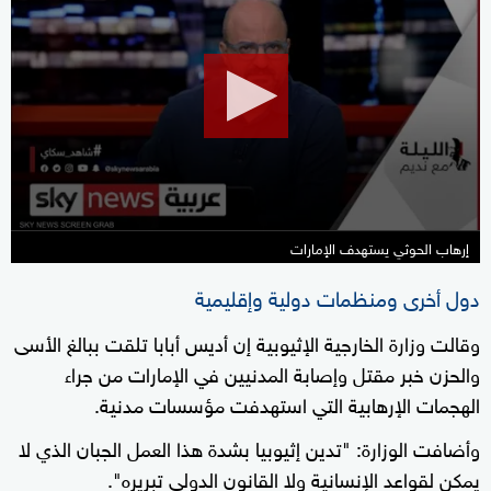
seconds
of
17
minutes,
26
seconds
إرهاب الحوثي يستهدف الإمارات
دول أخرى ومنظمات دولية وإقليمية
وقالت وزارة الخارجية الإثيوبية إن أديس أبابا تلقت ببالغ الأسى
والحزن خبر مقتل وإصابة المدنيين في الإمارات من جراء
الهجمات الإرهابية التي استهدفت مؤسسات مدنية.
وأضافت الوزارة: "تدين إثيوبيا بشدة هذا العمل الجبان الذي لا
يمكن لقواعد الإنسانية ولا القانون الدولي تبريره".