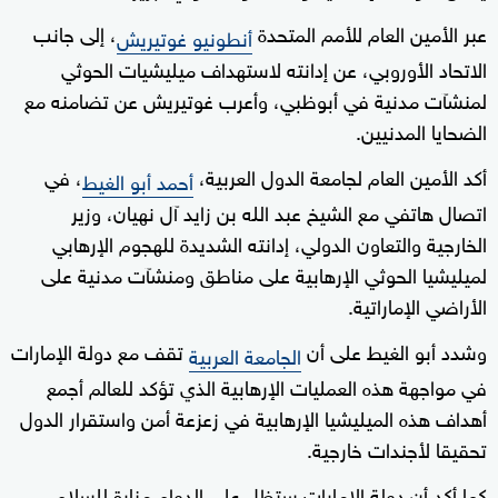
عبر الأمين العام للأمم المتحدة
، إلى جانب
أنطونيو غوتيريش
الاتحاد الأوروبي، عن إدانته لاستهداف ميليشيات الحوثي
لمنشآت مدنية في أبوظبي، وأعرب غوتيريش عن تضامنه مع
الضحايا المدنيين.
أكد الأمين العام لجامعة الدول العربية،
، في
أحمد أبو الغيط
اتصال هاتفي مع الشيخ عبد الله بن زايد آل نهيان، وزير
الخارجية والتعاون الدولي، إدانته الشديدة للهجوم الإرهابي
لميليشيا الحوثي الإرهابية على مناطق ومنشآت مدنية على
الأراضي الإماراتية.
وشدد أبو الغيط على أن
تقف مع دولة الإمارات
الجامعة العربية
في مواجهة هذه العمليات الإرهابية الذي تؤكد للعالم أجمع
أهداف هذه الميليشيا الإرهابية في زعزعة أمن واستقرار الدول
تحقيقا لأجندات خارجية.
كما أكد أن دولة الإمارات ستظل على الدوام منارة للسلام