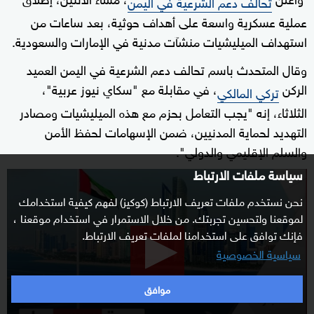
تحالف دعم الشرعية في اليمن
عملية عسكرية واسعة على أهداف حوثية، بعد ساعات من
استهداف الميليشيات منشآت مدنية في الإمارات والسعودية.
وقال المتحدث باسم تحالف دعم الشرعية في اليمن العميد
الركن
، في مقابلة مع "سكاي نيوز عربية"،
تركي المالكي
الثلاثاء، إنه "يجب التعامل بحزم مع هذه الميليشيات ومصادر
التهديد لحماية المدنيين، ضمن الإسهامات لحفظ الأمن
والسلم الإقليمي والدولي".
سياسة ملفات الارتباط
0
seconds
نحن نستخدم ملفات تعريف الارتباط (كوكيز) لفهم كيفية استخدامك
of
لموقعنا ولتحسين تجربتك. من خلال الاستمرار في استخدام موقعنا ،
10
فإنك توافق على استخدامنا لملفات تعريف الارتباط.
minutes,
سياسية الخصوصية
9
seconds
موافق