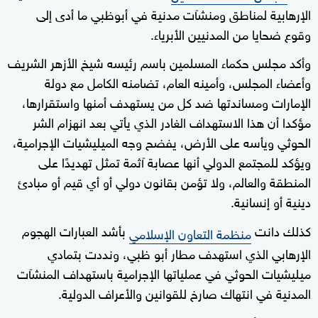
الإرهابية لمناطق ومنشآت مدنية في أبوظبي ما أدى إلى
وقوع ضحايا من المدنيين الأبرياء.
وأكد مجلس حكماء المسلمين باسم رئيسه شيخ الأزهر الشريف
وأعضاء المجلس، وأمينه العام، تضامنه الكامل مع دولة
الإمارات ومساندتها ضد كل من يستهدف أمنها واستقرارها،
مؤكدا أن هذا الاستهداف الغادر الذي يأتي بعد انهزام الشر
الحوثي ويأسه على الأرض، يفضح وجه الميليشيات الإجرامية،
ويؤكد للمجتمع الدولي أنها عصابة آثمة تمثل تهديدًا على
المنطقة والعالم، ولا تؤمن بقانون دولي أو أي قيم أو مبادئ
دينية أو إنسانية.
كذلك دانت
بأشد العبارات الهجوم
منظمة التعاون الإسلامي
الإرهابي الذي استهدف مطار أبو ظبي، ونددت بتمادي
ميليشيات الحوثي في عملياتها الإجرامية باستهداف المنشآت
المدنية في انتهاك صارخ للقوانين والأعراف الدولية.