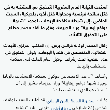
أسندت النيابة العام المغربية التحقيق مع المشتبه به في
قتل سائحة فرنسية ومحاولة قتل أخرى بلجيكية، السبت
الماضي، إلى شرطة مكافحة الإرهاب، لوجود "شبهة
دوافع إرهابية" وراء الجريمة، وفق ما أفاد مصدر مطلع
على التحقيق الثلاثاء.
وقال المصدر لوكالة فرانس برس، إن المكتب المركزي للأبحاث
القضائية، المتخصص في قضايا الإرهاب، يتولى التحقيق في
هذه القضية تحت إشراف الوكيل العام للملك لدى محكمة
الاستئناف بالرباط.
وأضاف "أن هذا الاختصاص موكول لمحكمة الاستئناف بالرباط
لوجود شبهة دوافع إرهابية" وراء الجريمة، مشيرا إلى أن
"البحث هو الذي سيكشف ذلك".
وكانت
قد أعلنت السبت توقيف
المديرية العامة للأمن الوطني
شخص (31 عاما) في
جنوبي البلاد "يشتبه
مدينة أغادير