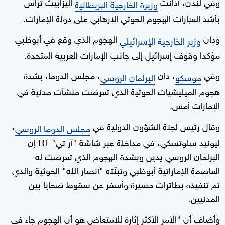
وفي لندن، أدانت
إليزابيث تراس
وزيرة الخارجية البريطانية
بأشد العبارات الهجوم الحوثي الإرهابي على دولة الإمارات.
ودان
الهجوم الذي وقع في أبوظبي
وزير الخارجية الإسرائيلي
مؤكدا وقوف إسرائيل إلى جانب الإمارات العربية المتحدة.
وفي
، دان
، مجلس الدوما، بشدة
موسكو
البرلمان الروسي
هجوم الميليشيات الحوثية الذي تعرضت منشآت مدنية في
الإمارات أمس.
وقال رئيس لجنة الشؤون الدولية في
،
مجلس الدوما الروسي
ليونيد سلوتسكي، في مداخلة عبر شاشة "آر تي" RT إن
البرلمان الروسي يدين وبشدة الهجوم الذي تعرضت له
العاصمة الإماراتية أبوظبي وتبنّته "أنصار الله" الحوثية والذي
تم تنفيذه بطائرات مسيرة وأسفر عن سقوط ضحايا بين
المدنيين.
وأضاف أن "الأمر الأكثر إثارة للامتعاض هو أن الهجوم جاء في