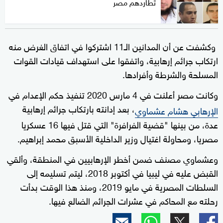
تطاردهم مصر
وكشفت عن أن المدانين الـ11 اشتركوا في اتفاق الغرض منه
ارتكاب جرائم إرهابية، واتفقوا على استهداف قيادات القوات
المسلحة والشرطة وأفرادها.
وكانت مصر أعلنت في 4 مارس 2020 تنفيذ حكم الإعدام في
، بعد إدانته بارتكاب جرائم إرهابية
الإرهابي هشام عشماوي
عدة، من بينها "قضية الفرافرة" التي قتل فيها 16 عسكريا
مصريا، ومحاولة اغتيال وزير الداخلية الأسبق محمد إبراهيم.
وعشماوي مصنف ضمن أخطر الإرهابيين في المنطقة، وألقي
القبض عليه في ليبيا في أكتوبر 2018، ليتم تسليمه إلى
السلطات المصرية في مايو 2019، ومنذ هذا الوقت بدأت
رحلته مع المحاكم في عشرات الجرائم الضالع فيها.