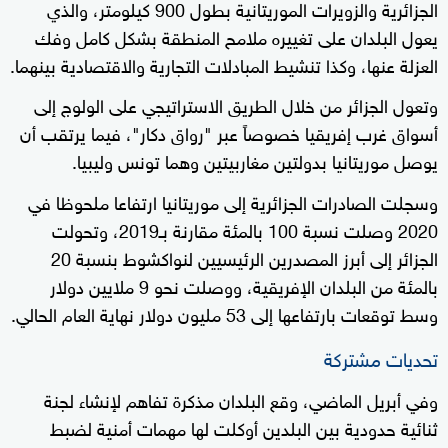
الجزائرية والزويرات الموريتانية بطول 900 كيلومتر، والذي
يعول البلدان على تغييره ملامح المنطقة بشكل كامل وفك
العزلة عنها، وكذا تنشيط المبادلات التجارية والاقتصادية بينهما.
وتعول الجزائر من خلال الطريق الاستراتيجي على الولوج إلى
أسواق غرب إفريقيا خصوصاً عبر "رواق دكار"، فيما يرتقب أن
يوصل موريتانيا بدولتين مغاربيتين وهما تونس وليبيا.
وسجلت الصادرات الجزائرية إلى موريتانيا ارتفاعا ملحوظا في
2020 وصلت نسبة 100 بالمئة مقارنة بـ2019، وتحولت
الجزائر إلى أبرز المصدرين الرئيسيين لنواكشوط بنسبة 20
بالمئة من البلدان الإفريقية، ووصلت نحو 9 ملايين دولار
وسط توقعات بارتفاعها إلى 53 مليون دولار نهاية العام الحالي.
تحديات مشتركة
وفي أبريل الماضي، وقع البلدان مذكرة تفاهم لإنشاء لجنة
ثنائية حدودية بين البلدين أوكلت لها مهمات أمنية لضبط