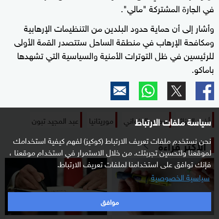
في الجارة المشتركة "مالي".
وأشار إلى أن حماية حدود البلدين من التنظيمات الإرهابية
ومكافحة الإرهاب في منطقة الساحل ستتصدر القمة الأولى
للرئيسين في ظل التوترات الأمنية والسياسية التي تشهدها
باماكو.
أخبار الجزائر
محمد الغزواني
موريتانيا
عبد المجيد تبون
سياسة ملفات الارتباط
نحن نستخدم ملفات تعريف الارتباط (كوكيز) لفهم كيفية استخدامك
الأكثر قراءة
لموقعنا ولتحسين تجربتك. من خلال الاستمرار في استخدام موقعنا ،
فإنك توافق على استخدامنا لملفات تعريف الارتباط.
سياسية الخصوصية
موافق