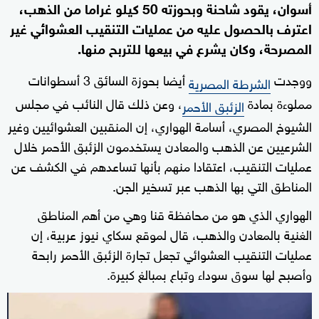
أسوان، يقود شاحنة وبحوزته 50 كيلو غراما من الذهب،
اعترف بالحصول عليه من عمليات التنقيب العشوائي غير
المصرحة، وكان يشرع في بيعها للتربح منها.
ووجدت
أيضا بحوزة السائق 3 أسطوانات
الشرطة المصرية
مملوءة بمادة
، وعن ذلك قال النائب في مجلس
الزئبق الأحمر
الشيوخ المصري، أسامة الهواري، إن المنقبين العشوائيين وغير
الشرعيين عن الذهب والمعادن يستخدمون الزئبق الأحمر خلال
عمليات التنقيب، اعتقادا منهم بأنها تساعدهم في الكشف عن
المناطق التي بها الذهب عبر تسخير الجن.
الهواري الذي هو من محافظة قنا وهي من أهم المناطق
الغنية بالمعادن والذهب، قال لموقع سكاي نيوز عربية، إن
عمليات التنقيب العشوائي تجعل تجارة الزئبق الأحمر رابحة
وأصبح لها سوق سوداء وتباع بمبالغ كبيرة.