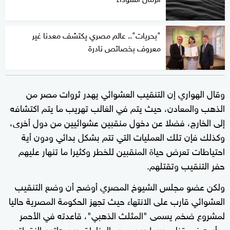
"بحريات".. عالم مصري يكتشف معدنا غير
معروف بخصائص نادرة
وقال الهواري إن التنقيب العشوائي يهدر ثروات مصر من
الذهب والمعادن، حيث يتم في الغالب تهريب ما يتم اكتشافه
إلى الخارج، فضلا عن دخول منقبين عشوائيين من دول أخرى،
وكذلك فإن تلك العمليات التي تتم بشكل بدائي ودون أية
احتياطات تعرض حياة المنقبين للخطر وكثيرا ما تنهار عليهم
حفر التنقيب وتقتلهم.
ولكن عضو مجلس الشيوخ المصري أوضح أن وضع التنقيب
العشوائي قارب على الانتهاء حيث تجهز الحكومة المصرية حاليا
لمشروع ضخم يسمى "المثلث الذهبي"، قاعدته في الأحمر
ورأسه في قنا، ويربط بين جميع المناطق بين هاتين النقطتين