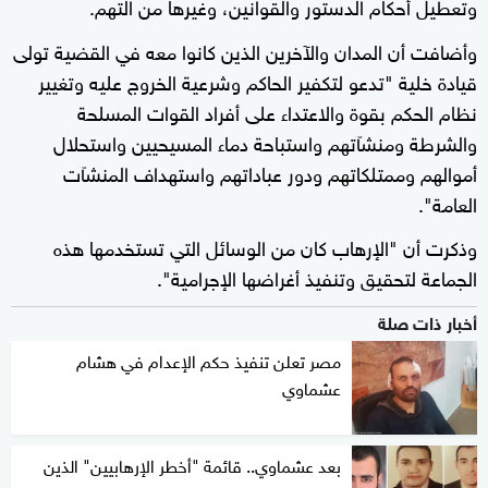
وتعطيل أحكام الدستور والقوانين، وغيرها من التهم.
وأضافت أن المدان والآخرين الذين كانوا معه في القضية تولى
قيادة خلية "تدعو لتكفير الحاكم وشرعية الخروج عليه وتغيير
نظام الحكم بقوة والاعتداء على أفراد القوات المسلحة
والشرطة ومنشآتهم واستباحة دماء المسيحيين واستحلال
أموالهم وممتلكاتهم ودور عباداتهم واستهداف المنشآت
العامة".
وذكرت أن "الإرهاب كان من الوسائل التي تستخدمها هذه
الجماعة لتحقيق وتنفيذ أغراضها الإجرامية".
أخبار ذات صلة
مصر تعلن تنفيذ حكم الإعدام في هشام
عشماوي
بعد عشماوي.. قائمة "أخطر الإرهابيين" الذين