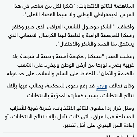
المناهضة لنتائج الانتخابات: "شكرا لكل من ساهم في هذا
العرس الديمقراطي الوطني ولا سيما القضاء الأعلى".
وأضاف: "الشكر موصول للشعب العراقي الذي صبر وظفر
وشكرا للمرجعية الراعية والداعية لهذا الكرنفال الانتخابي الذي
يستحق منا الحمد والشكر والاحتفال".
وطلب الصدر "بتشكيل حكومة أغلبية وطنية لا شرقية ولا
غربية يضيء نورها من أرض الوطن وليفيء على الشعب
بالخدمة والأمان"، للحفاظ على السلم والسلام، على حد قوله.
وكان تحالف
قد رفع دعوى للمحكمة، يطالب فيها بإلغاء
الفتح
نتائج الانتخابات، بسبب خسارته المدوّية بالانتخابات.
ومثل قرار رد الطعون لنتائج الانتخابات، ضربة قوية للأحزاب
المسلحة في العراق، التي كانت تأمل بإلغاء نتائج الانتخابات، أو
إعادة الفرز اليدوي على أقل تقدير.
أخبار ذات صلة