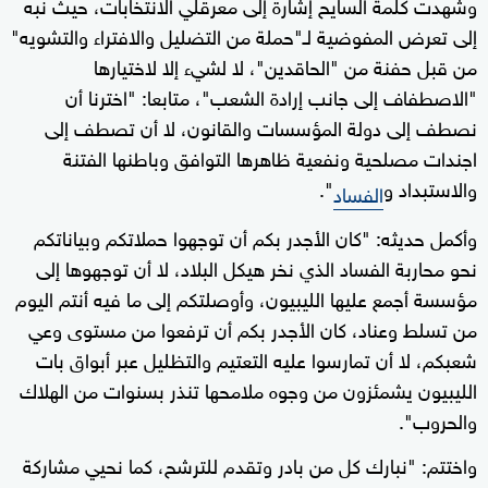
وشهدت كلمة السايح إشارة إلى معرقلي الانتخابات، حيث نبه
إلى تعرض المفوضية لـ"حملة من التضليل والافتراء والتشويه"
من قبل حفنة من "الحاقدين"، لا لشيء إلا لاختيارها
"الاصطفاف إلى جانب إرادة الشعب"، متابعا: "اخترنا أن
نصطف إلى دولة المؤسسات والقانون، لا أن تصطف إلى
اجندات مصلحية ونفعية ظاهرها التوافق وباطنها الفتنة
والاستبداد و
".
الفساد
وأكمل حديثه: "كان الأجدر بكم أن توجهوا حملاتكم وبياناتكم
نحو محاربة الفساد الذي نخر هيكل البلاد، لا أن توجهوها إلى
مؤسسة أجمع عليها الليبيون، وأوصلتكم إلى ما فيه أنتم اليوم
من تسلط وعناد، كان الأجدر بكم أن ترفعوا من مستوى وعي
شعبكم، لا أن تمارسوا عليه التعتيم والتظليل عبر أبواق بات
الليبيون يشمئزون من وجوه ملامحها تنذر بسنوات من الهلاك
والحروب".
واختتم: "نبارك كل من بادر وتقدم للترشح، كما نحيي مشاركة