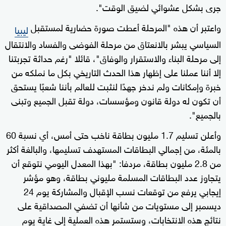
جرى بشكل عشوائي لضيق الوقت".
واعتبر أن هذه "المرحلة أعطت صورة حضارية لمستقبل
ليبيا
السياسي يبشر بالانعتاق من مرحلة الفوضى والفساد والانتقال
إلى مرحلة البناء والاستقرار والوفاق"، قائلا "رغم حداثة تجربتنا
إلا أننا عملنا على إظهار هذا الحدث التاريخي بكل ما نملكه من
خبرة وإمكانات ولم ندخر جهدًا لنثبت للعالم بأننا شعبًا يستحق
أن تكون له دولة قانون ومؤسسات، دولة تقبل الجميع وتبنى
بالجميع".
وأعلن تسليم 1.7 مليون بطاقة ناخب حتى أمس، أي نسبة 60
بالمئة، من إجمالي البطاقات المستهدف تسليمها، والبالغة أكثر
من 2.8 مليون بطاقة، مردفا: "بهذا المعدل اليومي نتوقع أن
يتجاوز عدد البطاقات المسلمة مليوني بطاقة، وهو مؤشر
إيجابي يرفع من توقعات نسب الإقبال والمشاركة يوم 24
ديسمبر إلى مستويات من شأنها أن تضفي المصداقية على
نتائج هذه الانتخابات، وستستمر هذه العملية إلى غاية يوم