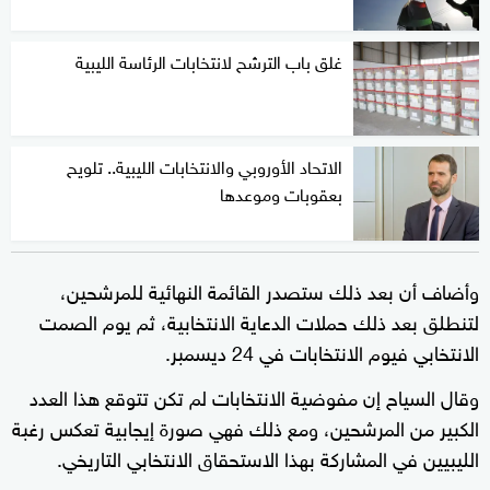
غلق باب الترشح لانتخابات الرئاسة الليبية
الاتحاد الأوروبي والانتخابات الليبية.. تلويح
بعقوبات وموعدها
وأضاف أن بعد ذلك ستصدر القائمة النهائية للمرشحين،
لتنطلق بعد ذلك حملات الدعاية الانتخابية، ثم يوم الصمت
الانتخابي فيوم الانتخابات في 24 ديسمبر.
وقال السياح إن مفوضية الانتخابات لم تكن تتوقع هذا العدد
الكبير من المرشحين، ومع ذلك فهي صورة إيجابية تعكس رغبة
الليبيين في المشاركة بهذا الاستحقاق الانتخابي التاريخي.