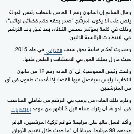
وقال السايح إن القانون رقم 1 الخاص بانتخاب رئيس الدولة
ينص على ألا يكون المرشُّح "صدر بحقه حكم قضائي نهائي"،
وذلك في كلمة بمؤتمر صحفي الثلاثاء، بعد غلق باب الترشح
في الانتخابات الرئاسية الاثنين.
وصدرت أحكام غيابية بحق سيف
في عام 2015،
القذافي
حيث مازال يملك الحق في الاستئناف والطعن عليها.
ولفت رئيس المفوضية إلى أن المادة رقم 12 من قانون
انتخاب الرئيس سيفصل فيها القضاء إذا قُدمت طعون في أي
من المترشحين.
وتلزم تلك المادة من يرغب في الترشح من شاغلي المناصب
في الدولة، أن يترك عمله قبل 3 أشهر من موعد
.
الانتخابات
وأكد العمل حاليا على مراجعة قوائم تزكية المرشحين، البالغ
عددهم 98 مرشحا، مردفًا أن "ما حدث خلال تقديم الأوراق