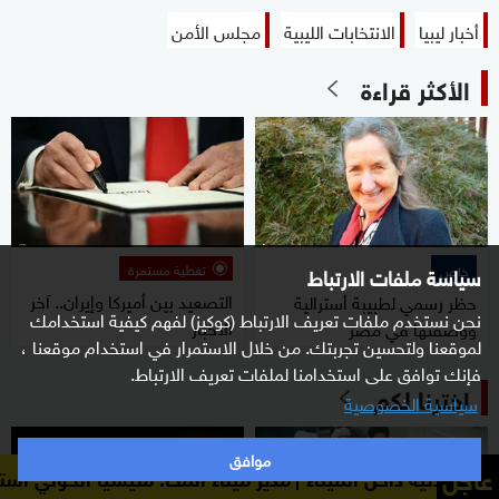
أخبار ليبيا
الانتخابات الليبية
مجلس الأمن
الأكثر قراءة
تغطية مستمرة
خاص
سياسة ملفات الارتباط
التصعيد بين أميركا وإيران.. آخر
حظر رسمي لطبيبة أسترالية
نحن نستخدم ملفات تعريف الارتباط (كوكيز) لفهم كيفية استخدامك
الأخبار
ووصفتها في مصر
لموقعنا ولتحسين تجربتك. من خلال الاستمرار في استخدام موقعنا ،
فإنك توافق على استخدامنا لملفات تعريف الارتباط.
اخترنا لكم
سياسية الخصوصية
موافق
عاجل
 الميناء
مدير ميناء المخا: مليشيا الحوثي استهدفت منشآت م