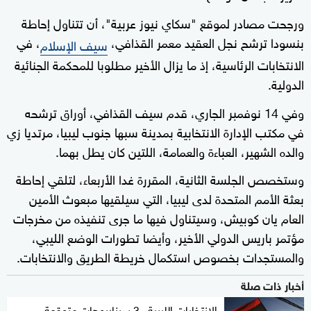
ورجحت مصادر لموقع "سكاي نيوز عربية"، أن تتناول إحاطة
بنسودا ترشح نجل العقيد معمر القذافي،
، في
سيف الإسلام
الانتخابات الرئاسية، إذ ما يزال الأخير مطلوبا للمحكمة الجنائية
الدولية.
وفي 14 نوفمبر الجاري، قدم سيف القذافي، أوراق ترشحه
في مكتب الإدارة الانتخابية بمدينة سبها جنوب ليبيا، مرتديا زي
والده الشهير، العباءة والعمامة، اللتين كان يطل بهما.
وستخصص الجلسة الثانية، المقررة غدا الأربعاء، لتلقي إحاطة
بعثة الأمم المتحدة لدى ليبيا، التي سيلقيها مبعوث الأمين
العام يان كوبيش، وسيتناول فيها ما جرى تنفيذه من مخرجات
مؤتمر باريس الدولي الأخير، وأيضا تطورات الوضع الليبي،
والمستجدات بخصوص استكمال خريطة الطريق والانتخابات.
أخبار ذات صلة
الانتخابات الليبية.. 3 سيناريوهات متوقعة