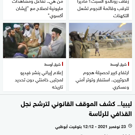
زفاف رونالدو السبت؟ ماديرا
من هي.. تفاعل ومشاهدات
تترقب وقائمة النجوم تشعل
مليونية لصلاح مع "إيشان
التكهنات
أكسوي"
شرق أوسط
شرق أوسط
ارتفاع كبير لحصيلة هجوم
إعلام إيراني ينشر فيديو
الحوثيين.. استنفار وتوتر أمني
لمجتبى خامنئي دون تحديد
وعسكري
تاريخه
ليبيا.. كشف الموقف القانوني لترشح نجل
القذافي للرئاسة
23 نوفمبر 2021 - 12:12 بتوقيت أبوظبي
l