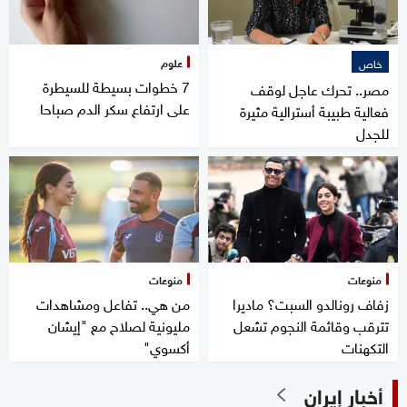
علوم
خاص
7 خطوات بسيطة للسيطرة
مصر.. تحرك عاجل لوقف
على ارتفاع سكر الدم صباحا
فعالية طبيبة أسترالية مثيرة
للجدل
منوعات
منوعات
زفاف رونالدو السبت؟ ماديرا
من هي.. تفاعل ومشاهدات
تترقب وقائمة النجوم تشعل
مليونية لصلاح مع "إيشان
التكهنات
أكسوي"
أخبار إيران