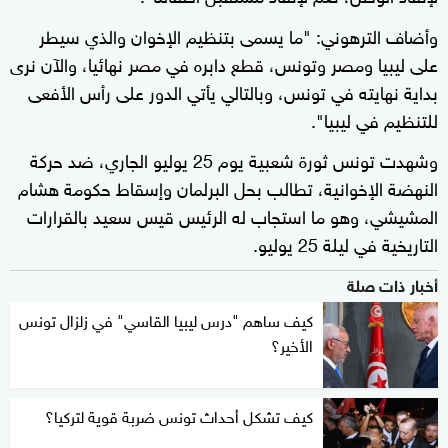
وأضاف الترهوني: "ما يسمى بتنظيم الإخوان والذي سيطر
على ليبيا ومصر وتونس، قطع دابره في مصر نهائيا، والآن نرى
بداية نهايته في تونس، وبالتالي يأتي الدور على رأس الأفعى
للتنظيم في ليبيا".
وشهدت تونس ثورة شعبية يوم 25 يوليو الجاري، ضد حركة
النهضة الإخوانية، تطالب بحل البرلمان وإسقاط حكومة هشام
المشيشي، وهو ما استجاب له الرئيس قيس سعيد بالقرارات
التاريخية في ليلة 25 يوليو.
أخبار ذات صلة
كيف ساهم "درس ليبيا القاسي" في زلزال تونس
الأخير؟
كيف تشكل أحداث تونس ضربة قوية لتركيا؟