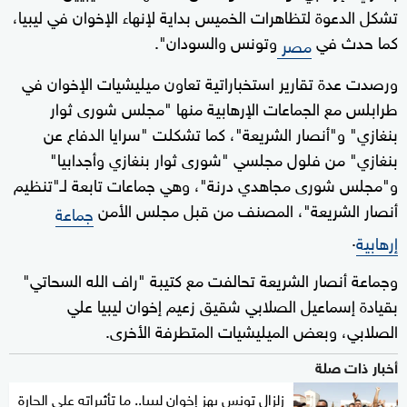
تشكل الدعوة لتظاهرات الخميس بداية لإنهاء الإخوان في ليبيا،
كما حدث في
وتونس والسودان".
مصر
ورصدت عدة تقارير استخباراتية تعاون ميليشيات الإخوان في
طرابلس مع الجماعات الإرهابية منها "مجلس شورى ثوار
بنغازي" و"أنصار الشريعة"، كما تشكلت "سرايا الدفاع عن
بنغازي" من فلول مجلسي "شورى ثوار بنغازي وأجدابيا"
و"مجلس شورى مجاهدي درنة"، وهي جماعات تابعة لـ"تنظيم
أنصار الشريعة"، المصنف من قبل مجلس الأمن
جماعة
.
إرهابية
وجماعة أنصار الشريعة تحالفت مع كتيبة "راف الله السحاتي"
بقيادة إسماعيل الصلابي شقيق زعيم إخوان ليبيا علي
الصلابي، وبعض الميليشيات المتطرفة الأخرى.
أخبار ذات صلة
زلزال تونس يهز إخوان ليبيا.. ما تأثيراته على الجارة