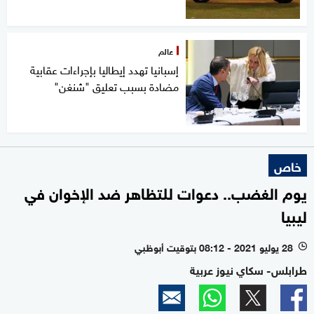
عالم
إسبانيا تهدد إيطاليا بإجراءات عقابية
مضادة بسبب تعليق "شنغن"
خاص
يوم الغضب.. دعوات للتظاهر ضد الإخوان في
ليبيا
28 يوليو 2021 - 08:12 بتوقيت أبوظبي
l
طرابلس- سكاي نيوز عربية