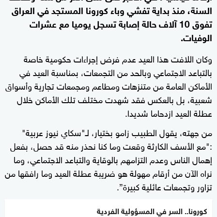
السنة، منذ بداية تفشي وباء كورونا المستجد في العراق
تفوق 10 آلاف حالة إصابة تسجل يوميا مع عشرات
الوفيات.
وكان اللافت هذا العيد عدم فرض إجراءات حكومية خاصة
بالتباعد الاجتماعي وبالحد من التجمعات، بمناسبة العيد في
الأماكن العامة من متنزهات ومطاعم ومجمعات تجارية وأسواق
شعبية، بل بالعكس فقد شهدت مختلف تلك الأماكن خلال
عطلة العيد ازدحاما شديدا.
من جهته، يقول الطبيب زامو بختيار، لـ"سكاي نيوز عربية"
:"مع الأسف الكارثة وقعت وما كنا نحذر منه قد حصل، بفعل
إهمال الناس وعدم التزامهم بالوقاية والتباعد الاجتماعي، وما
نراه الآن من أرقام مهولة هو ضريبة عطلة العيد وما رافقها من
تزاور وتجمعات عائلية كبيرة”.
كورونا.. السر في المسؤولية الفردية