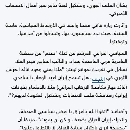
بشأن الملف الجوي، وتشكيل لجنة تتابع سير أعمال الانسحاب
الأميركي.
وأثارت زيارة قاآني غضبا واسعا في الأوساط السياسية، خاصة
السنية، حيث ندد سياسيون، بها، وتساءلوا عن أهدافها،
وتوقيتها.
السياسي العراقي المرشح عن كتلة "تقدم" عن منطقة
العامرية غربي العاصمة بغداد، والنائب السابق حيدر الملا،
تساءل في تغريدة بموقع تويتر: "ماذا يعني وجود قائد الحرس
الثوري في
، هل تسمح إيران لعبد الوهاب الساعدي
النجف
(قائد جهاز مكافحة الإرهاب العراقي) مثلا بالاجتماع بقيادات
إيرانية ومناقشة ملف الانتخابات وتشكيل الحكومة لديهم؟".
وأضاف: "اتقوا الله بالعراق يا بعض سياسيي الصدفة،
ولتدرك إيران العراق يضعف ولكن لن يموت"، مردفا أن
"مصلحة إيران باحترام سيادة العراق لا بالتطاول عليها".