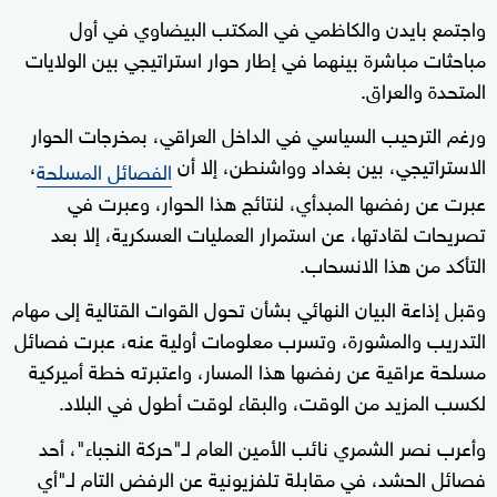
واجتمع بايدن والكاظمي في المكتب البيضاوي في أول
مباحثات مباشرة بينهما في إطار حوار استراتيجي بين الولايات
المتحدة والعراق.
ورغم الترحيب السياسي في الداخل العراقي، بمخرجات الحوار
الاستراتيجي، بين بغداد وواشنطن، إلا أن
،
الفصائل المسلحة
عبرت عن رفضها المبدأي، لنتائج هذا الحوار، وعبرت في
تصريحات لقادتها، عن استمرار العمليات العسكرية، إلا بعد
التأكد من هذا الانسحاب.
وقبل إذاعة البيان النهائي بشأن تحول القوات القتالية إلى مهام
التدريب والمشورة، وتسرب معلومات أولية عنه، عبرت فصائل
مسلحة عراقية عن رفضها هذا المسار، واعتبرته خطة أميركية
لكسب المزيد من الوقت، والبقاء لوقت أطول في البلاد.
وأعرب نصر الشمري نائب الأمين العام لـ"حركة النجباء"، أحد
فصائل الحشد، في مقابلة تلفزيونية عن الرفض التام لـ"أي