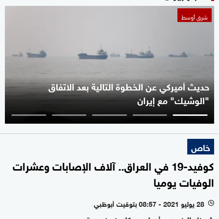
شرق أوسط
حديث أميركي عن الخطوة التالية بعد الاتفاق
"الوشيك" مع إيران
خاص
كوفيد-19 في العراق.. آلاف الإصابات وعشرات
الوفيات يوميا
28 يوليو 2021 - 08:57 بتوقيت أبوظبي
l
شيرزاد اليزيدي - أربيل - سكاي نيوز عربية