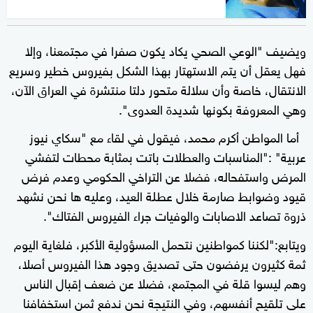
ويضيف "الوعي الصحي يكاد يكون صفرا في مجتمعنا، وإلا
فهل يعقل أن يتم الاستهتار بهذا الشكل بفيروس خطير وسريع
الانتقال، خاصة وأن سلالة متحور دلتا منتشرة في العراق الآن،
وهي المعروفة بكونها شديدة العدوى".
أما المواطن أكرم محمد، فيقول في لقاء مع "سكاي نيوز
عربية" :"المناسبات والعطلات باتت بمثابة محطات لتفشي
المرض واستفحاله، فضلا عن التراخي الحكومي وعدم فرض
قيود وضوابط صارمة خلال عطلة العيد، وعليه ها نحن نشهد
ذروة تصاعد الاصابات والوفيات جراء الفيروس الفتاك".
ويتابع:"لكننا كمواطنين نتحمل المسؤولية الأكبر، فلغاية اليوم
ثمة كثيرون يرفضون حتى تصديق وجود هذا الفيروس أصلا،
وهم ليسوا قلة في المجتمع، فضلا عن ضعف إقبال الناس
على تلقيح أنفسهم، وفي النتيجة نحن ندفع ثمن استخفافنا