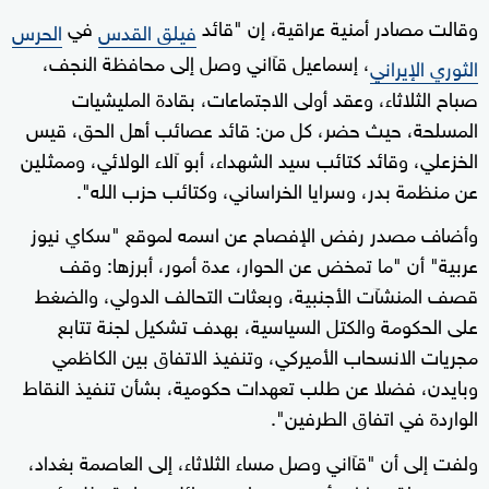
وقالت مصادر أمنية عراقية، إن "قائد
في
فيلق القدس
الحرس
، إسماعيل قآاني وصل إلى محافظة النجف،
الثوري الإيراني
صباح الثلاثاء، وعقد أولى الاجتماعات، بقادة المليشيات
المسلحة، حيث حضر، كل من: قائد عصائب أهل الحق، قيس
الخزعلي، وقائد كتائب سيد الشهداء، أبو آلاء الولائي، وممثلين
عن منظمة بدر، وسرايا الخراساني، وكتائب حزب الله".
وأضاف مصدر رفض الإفصاح عن اسمه لموقع "سكاي نيوز
عربية" أن "ما تمخض عن الحوار، عدة أمور، أبرزها: وقف
قصف المنشآت الأجنبية، وبعثات التحالف الدولي، والضغط
على الحكومة والكتل السياسية، بهدف تشكيل لجنة تتابع
مجريات الانسحاب الأميركي، وتنفيذ الاتفاق بين الكاظمي
وبايدن، فضلا عن طلب تعهدات حكومية، بشأن تنفيذ النقاط
الواردة في اتفاق الطرفين".
ولفت إلى أن "قآاني وصل مساء الثلاثاء، إلى العاصمة بغداد،