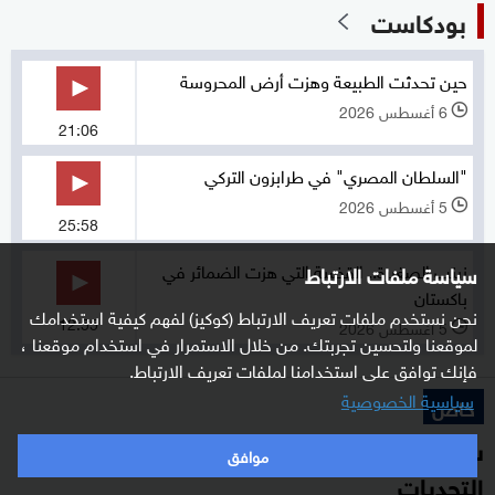
بودكاست
حين تحدثت الطبيعة وهزت أرض المحروسة
6 أغسطس 2026
l
21:06
"السلطان المصري" في طرابزون التركي
5 أغسطس 2026
l
25:58
زينب الصغيرة.. القضية التي هزت الضمائر في
سياسة ملفات الارتباط
باكستان
نحن نستخدم ملفات تعريف الارتباط (كوكيز) لفهم كيفية استخدامك
12:55
5 أغسطس 2026
l
لموقعنا ولتحسين تجربتك. من خلال الاستمرار في استخدام موقعنا ،
فإنك توافق على استخدامنا لملفات تعريف الارتباط.
سياسية الخصوصية
خاص
سفير أميركا لدى بغداد: ندعم العراق بمواجهة
موافق
التحديات