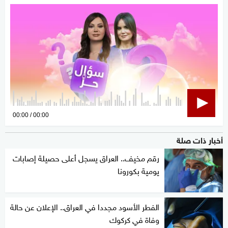
0
00:00
00:00
seconds
أخبار ذات صلة
of
0
رقم مخيف.. العراق يسجل أعلى حصيلة إصابات
seconds
يومية بكورونا
الفطر الأسود مجددا في العراق.. الإعلان عن حالة
وفاة في كركوك