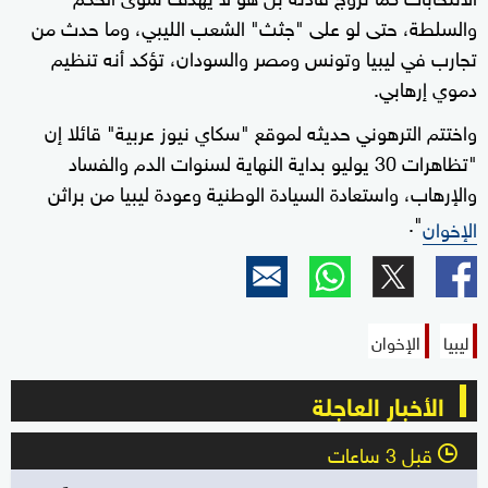
والسلطة، حتى لو على "جثث" الشعب الليبي، وما حدث من
تجارب في ليبيا وتونس ومصر والسودان، تؤكد أنه تنظيم
دموي إرهابي.
واختتم الترهوني حديثه لموقع "سكاي نيوز عربية" قائلا إن
"تظاهرات 30 يوليو بداية النهاية لسنوات الدم والفساد
والإرهاب، واستعادة السيادة الوطنية وعودة ليبيا من براثن
".
الإخوان
ليبيا
الإخوان
الأخبار العاجلة
قبل 3 ساعات
l