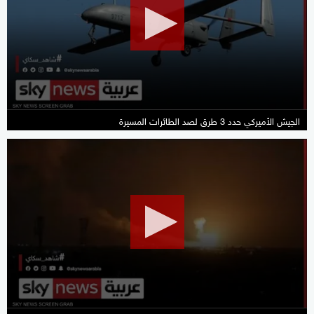
2
minutes,
35
seconds
الجيش الأميركي حدد 3 طرق لصد الطائرات المسيرة
0
seconds
of
2
minutes,
2
seconds