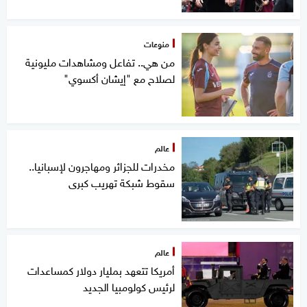
منوعات
من هي.. تفاعل ومشاهدات مليونية
لصلاح مع "إيشان أكسوي"
عالم
مخدرات للجزائر ومهاجرون لإسبانيا..
سقوط شبكة تهريب كبرى
عالم
أمريكا تتعهد بمليار دولار كمساعدات
لرئيس كولومبيا الجديد