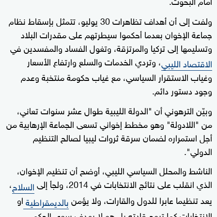
أمام البحوث.
ولفت إلى أن أهداف تظاهرات 30 يوليو، تتمثل بإسقاط نظام
جماعة الإخوان بعدما أحكموا سيطرتهم على مقدرات البلاد
وتسليمها إلى تركيا والمرتزقة، وتغول الفساد والمفسدين في
، وتردي الخدمات والسلع وارتفاع الأسعار
الاقتصاد الليبي
وغياب الاستقرار السياسي، مع غياب حكومة منتخبة وعدم
وجود دستور دائم.
وبيّن الترهوني أن "الدولة الليبية طوال عشر سنوات تعاني،
من "اللادولة" وهو مخطط إخواني تسعى الجماعة الإرهابية من
أجل استمراره لضمان سرقة ثروات ليبيا لصالح التنظيم
الدولي".
الناشط والمحلل السياسي الليبي، أوضح أن تنظيم الإخوان،
الذي انقلب على نتائج الانتخابات في 2014، ولجأ إلى
،
السلاح
يعد تنظيما عابرا للدول والقارات، ولا يؤمن
او
بالديمقراطية
الانتخابات كما تروج قادته بل هو لا يهدف سوى الحكم