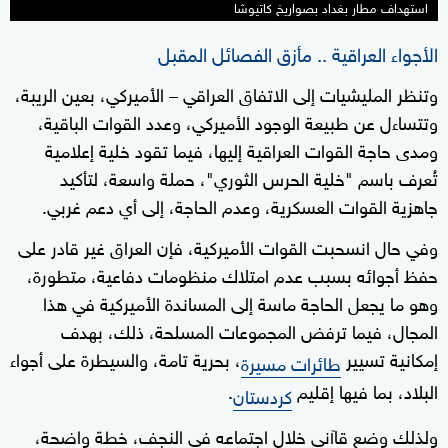
استهداف مطار بغداد بصواريخ كاتيوشا
الأجواء العراقية .. مأزق الفصائل المقبل
وتنظر المليشيات إلى الاتفاق العراقي – الأميركي، بعين الريبة،
وتتساءل عن طبيعة الوجود الأميركي، وعدد القوات الباقية،
ومدى حاجة القوات العراقية إليها، فيما تقود خلية إعلامية
تُعرف باسم "خلية الحرس الثوري"، حملة واسعة، لتأكيد
جاهزية القوات العسكرية، وعدم الحاجة، إلى أي دعم غربي.
وفي حال انسحبت القوات الأميركية، فإن العراق غير قادر على
حفظ أجوائه بسبب عدم امتلاك منظومات دفاعية، متطورة،
وهو ما يجعل الحاجة ماسة إلى المساندة الأميركية في هذا
المجال، فيما ترفض المجموعات المسلحة، ذلك، بهدف
إمكانية تسيير
، بحرية تامة، والسيطرة على أجواء
طائرات مسيرة
البلاد، بما فيها إقليم
.
كردستان
ولذلك وضع قاآني خلال اجتماعه في النجف، خطة واضحة،