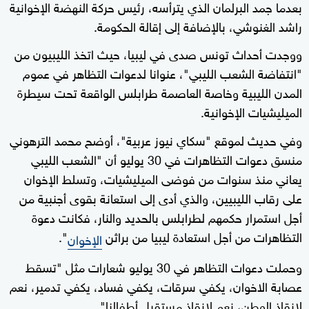
بعدما جمد البرلمان الذي يترأسه، رئيس حركة النهضة الإخوانية
راشد الغنوشي، بالإضافة إلى إقالة الحكومة.
ووجدت أحداث تونس صدى في ليبيا، حيث اتخذ الليبيون من
"انتفاضة الشعب الليبي"، عنوانا لدعوات التظاهر في عموم
المدن الليبية وخاصة العاصمة طرابلس الواقعة تحت سيطرة
الميليشيات الإخوانية.
وفي حديث لموقع "سكاي نيوز عربية"، أوضح محمد الترهوني
منسق دعوات التظاهرات في 30 يوليو أن "الشعب الليبي
يعاني منذ سنوات من فوضى الميليشيات، وتسلط الإخوان
على رقاب الليبيين، والذي أدى إلى استعانة بقوى أجنبية من
أجل استمرار حكمهم لطرابلس بالحديد والنار، فكانت دعوة
التظاهرات من أجل استعادة ليبيا من براثن
".
الإخوان
وحملت دعوات التظاهر في 30 يوليو شعارات مثل "تسقط
عصابة الاخوان، يكفي سرقات، يكفي فساد، يكفي تدمير، نعم
لإنقاذ الوطن، نعم لإنقاذ مستقبل أطفالنا".