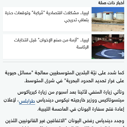
أخبار ذات صلة
ليبيا.. مشكلات اقتصادية "مُركبة" وتوقعات حذرة
بتعافٍ تدريجي
ليبيا.. "أزمة من صنع الإخوان" قبل انتخابات
الرئاسة
كما شدد على نيّة البلدين المتوسطيين معالجة "مسائل حيوية
على غرار تحديد الحدود البحرية" في شرق المتوسط.
وتأتي زيارة المنفي لأثينا بعد أسبوع من زيارة كيرياكوس
ميتسوتاكيس ووزير خارجيته نيكوس ديندياس
، لإعلان
طرابلس
إعادة فتح سفارة اليونان في العاصمة الليبية.
وجدد ديندياس رفض اليونان "الاتفاقين غير القانونيين اللذين