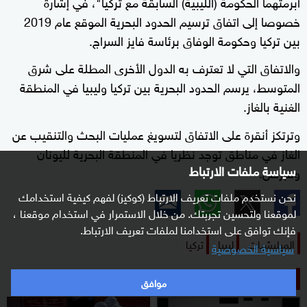
أبرمتهما الحكومة (الليبية) السابقة مع تركيا"، في إشارة
خصوصا إلى اتفاق ترسيم الحدود البحرية الموقع عام 2019
بين تركيا وحكومة الوفاق برئاسة فايز السراج.
والاتفاق التي لا تعترف به الدول الأخرى المطلة على شرق
المتوسط، يرسم الحدود البحرية بين تركيا وليبيا في المنطقة
الغنية بالغاز.
وترتكز أنقرة على الاتفاق لتسويغ عمليات البحث والتنقيب عن
الغاز في مناطق توجد نظريا في المنطقة البحرية لليونان
سياسة ملفات الارتباط
وقبرص.
نحن نستخدم ملفات تعريف الارتباط (كوكيز) لفهم كيفية استخدامك
لموقعنا ولتحسين تجربتك. من خلال الاستمرار في استخدام موقعنا ،
فإنك توافق على استخدامنا لملفات تعريف الارتباط.
الميليشيات
ليبيا
تركيا
سياسية الخصوصية
الأكثر قراءة
موافق