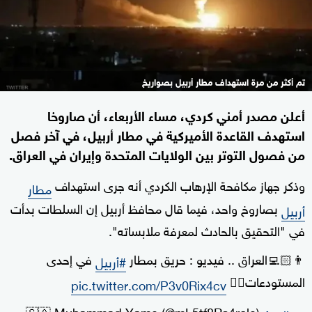
تم أكثر من مرة استهداف مطار أربيل بصواريخ
أعلن مصدر أمني كردي، مساء الأربعاء، أن صاروخا
استهدف القاعدة الأميركية في مطار أربيل، في آخر فصل
من فصول التوتر بين الولايات المتحدة وإيران في العراق.
وذكر جهاز مكافحة الإرهاب الكردي أنه جرى استهداف
مطار
بصاروخ واحد، فيما قال محافظ أربيل إن السلطات بدأت
أربيل
في "التحقيق بالحادث لمعرفة ملابساته".
👨🏻‍💻العراق .. فيديو : حريق بمطار
في إحدى
#أربيل
المستودعات👇🏻
pic.twitter.com/P3v0Rix4cv
— 🇨🇦 Muhammad Yame (@mL5tf8Rs4role)