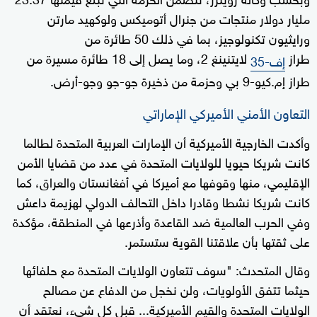
مليار دولار منتجات من جنرال أتوميكس ولوكهيد مارتن
ورايثيون تكنولوجيز، بما في ذلك 50 طائرة من
طراز
لايتنينغ 2، وما يصل إلى 18 طائرة مسيرة من
إف-35
طراز إم.كيو-9 بي وحزمة من ذخيرة جو-جو وجو-أرض.
التعاون الأمني ​​الأميركي الإماراتي
وأكدت الخارجية الأميركية أن الإمارات العربية المتحدة لطالما
كانت شريكا حيويا للولايات المتحدة في عدد من قضايا الأمن
الإقليمي، منها وقوفها مع أميركا في أفغانستان والعراق، كما
كانت شريكا نشطا وقادرا داخل التحالف الدولي لهزيمة داعش
وفي الحرب العالمية ضد القاعدة وأذرعها في المنطقة، مؤكدة
على ثقتها بأن علاقتنا القوية ستستمر.
وقال المتحدث: "سوف تتعاون الولايات المتحدة مع حلفائها
حيثما تتفق الأولويات، ولن نخجل من الدفاع عن مصالح
الولايات المتحدة والقيم الأميركية... قبل كل شيء، نعتقد أن