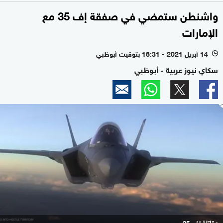
واشنطن ستمضي في صفقة إف 35 مع
الإمارات
14 أبريل 2021 - 16:31 بتوقيت أبوظبي
l
سكاي نيوز عربية - أبوظبي
مقاتلة إف-35