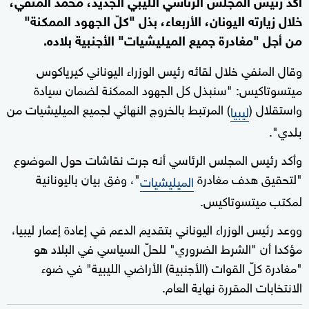
أكد رئيس المجلس الرئاسي الليبي الجديد، محمد المنفي،
خلال زيارته اليونان، الأربعاء، بذل "كلّ الجهود الممكنة"
من أجل "مغادرة جميع الميليشيات" الأجنبية بلاده.
وقال المنفي خلال لقائه رئيس الوزراء اليوناني كيرياكوس
ميتسوتاكيس: "سنبذل كل الجهود الممكنة لضمان سيادة
واستقلال (
) المرتبط بالخروج النهائي لجميع الميليشيات من
ليبيا
بلدي".
وأكد رئيس المجلس الرئاسي أنه جرت نقاشات حول الموضوع
"لتحقيق هدف مغادرة
"، وفق بيان باليونانية
الميليشيات
لمكتب ميتسوتاكيس.
ووعد رئيس الوزراء اليوناني بتقديم الدعم في إعادة إعمار ليبيا،
مؤكدا أن "الشرط الضروري" للحلّ السياسي في البلاد هو
"مغادرة كلّ القوات (الأجنبية) الأراضي الليبية" في ضوء
الانتخابات المقررة نهاية العام.