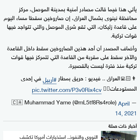
يأتي هذا فيما قالت مصادر أمنية بمدينة الموصل، مركز
محافظة نينوى بشمال العراق، إن صاروخين سقطا مساء اليوم
على قاعدة زليكان، التي تقع شرق الموصل والتي تتواجد فيها
قوات تركية.
وأضاف المصدر أن أحد هذين الصاروخين سقط داخل القاعدة
والآخر سقط على مقربة من القاعدة التي تتمركز فيها قوات
تركية منذ فترة ليست بالقصيرة.
👨🏻‍💻العراق .. فيديو : حريق بمطار
في إحدى
#أربيل
المستودعات👇🏻
pic.twitter.com/P3v0Rix4cv
— 🇨🇦 Muhammad Yame (@mL5tf8Rs4role)
April
14, 2021
أخبار ذات صلة
النووي والنفوذ.. استخبارات أميركا تكشف