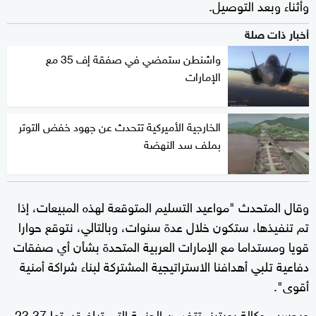
وأثناء وبعد التوصيل.
أخبار ذات صلة
واشنطن ستمضي في صفقة إف 35 مع
الإمارات
الخارجية الأميركية تتحدث عن جهود خفض التوتر
بملف سد النهضة
وقال المتحدث "مواعيد التسليم المتوقعة لهذه المبيعات، إذا
تم تنفيذها، ستكون خلال عدة سنوات، وبالتالي، نتوقع حوارا
قويا ومستداما مع الإمارات العربية المتحدة بشأن أي صفقات
دفاعية تلبي أهدافنا الاستراتيجية المشتركة لبناء شراكة أمنية
أقوى".
وبحسب وكالة رويترز، تتضمن الحزمة التي تبلغ قيمتها 23.37