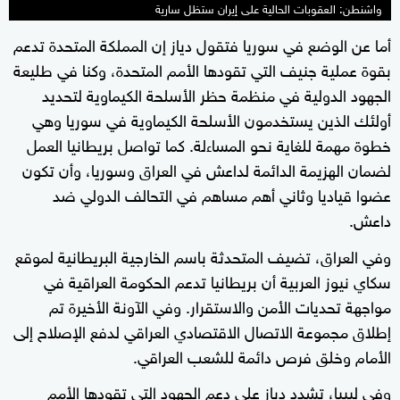
واشنطن: العقوبات الحالية على إيران ستظل سارية
أما عن الوضع في سوريا فتقول دياز إن المملكة المتحدة تدعم
بقوة عملية جنيف التي تقودها الأمم المتحدة، وكنا في طليعة
الجهود الدولية في منظمة حظر الأسلحة الكيماوية لتحديد
أولئك الذين يستخدمون الأسلحة الكيماوية في سوريا وهي
خطوة مهمة للغاية نحو المساءلة. كما تواصل بريطانيا العمل
لضمان الهزيمة الدائمة لداعش في العراق وسوريا، وأن تكون
عضوا قياديا وثاني أهم مساهم في التحالف الدولي ضد
داعش.
وفي العراق، تضيف المتحدثة باسم الخارجية البريطانية لموقع
سكاي نيوز العربية أن بريطانيا تدعم الحكومة العراقية في
مواجهة تحديات الأمن والاستقرار. وفي الآونة الأخيرة تم
إطلاق مجموعة الاتصال الاقتصادي العراقي لدفع الإصلاح إلى
الأمام وخلق فرص دائمة للشعب العراقي.
وفي ليبيا، تشدد دياز على دعم الجهود التي تقودها الأمم