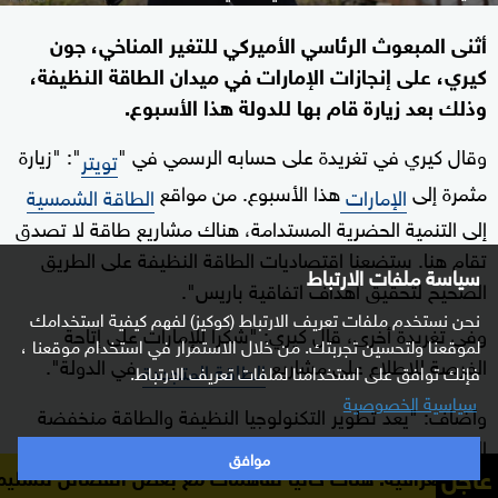
أثنى المبعوث الرئاسي الأميركي للتغير المناخي، جون
كيري، على إنجازات الإمارات في ميدان الطاقة النظيفة،
وذلك بعد زيارة قام بها للدولة هذا الأسبوع.
وقال كيري في تغريدة على حسابه الرسمي في "
": "زيارة
تويتر
مثمرة إلى
هذا الأسبوع. من مواقع
الإمارات
الطاقة الشمسية
إلى التنمية الحضرية المستدامة، هناك مشاريع طاقة لا تصدق
تقام هنا. ستضعنا اقتصاديات الطاقة النظيفة على الطريق
سياسة ملفات الارتباط
الصحيح لتحقيق أهداف اتفاقية باريس".
نحن نستخدم ملفات تعريف الارتباط (كوكيز) لفهم كيفية استخدامك
وفي تغريدة أخرى، قال كيري: "شكرا للإمارات على إتاحة
لموقعنا ولتحسين تجربتك. من خلال الاستمرار في استخدام موقعنا ،
الفرصة للاطلاع على مشاريع
في الدولة".
الطاقة المتجددة
فإنك توافق على استخدامنا لملفات تعريف الارتباط.
سياسية الخصوصية
وأضاف: "يعد تطوير التكنولوجيا النظيفة والطاقة منخفضة
الكربون، أمرا بالغ الأهمية الآن، ليس هناك وقت نضيعه".
موافق
عاجل
ك حاليا تفاهمات مع بعض الفصائل لتسليم سلاحها
الناطق الر