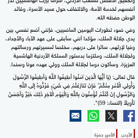
أنفسهم لخدمة الأمة، والالتفاف حول عميد الأسرة، وقائد
الوطن حفظه الله.
وفي ضوء تطورات اليومين الماضيين، فإنني أضع نفسي بين
يدي جلالة الملك، مؤكدا أنني سأبقى على عهد الآباء والأجداد،
وفيا لإرثهم، سائرا على دربهم، مخلصا لمسيرتهم ورسالتهم
ولجلالة الملك، وملتزما بدستور المملكة الأردنية الهاشمية
العزيزة. وسأكون دوما لجلالة الملك وولي عهده عونا وسندا.
قال تعالى: (يَا أَيُّهَا الَّذِينَ آمَنُوا أَطِيعُوا اللَّهَ وَأَطِيعُوا الرَّسُولَ
وَأُولِي الْأَمْرِ مِنْكُمْ ۖ فَإِنْ تَنَازَعْتُمْ فِي شَيْءٍ فَرُدُّوهُ إِلَى اللَّهِ
وَالرَّسُولِ إِنْ كُنْتُمْ تُؤْمِنُونَ بِاللَّهِ وَالْيَوْمِ الْآخِرِ ذَٰلِكَ خَيْرٌ وَأَحْسَنُ
تَأْوِيلاً (النساء: 59)".
الأردن
الأمير حمزة