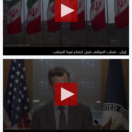
0
seconds
إيران.. تصلب المواقف قبيل اجتماع فيينا المرتقب
0
seconds
of
0
seconds