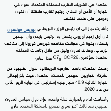
المتحدة هي الشريك الأقرب للمملكة المتحدة، سواء في
التجارة أو الأمن أو الدفاع، ويتيح تقارب علاقتنا أن نكون
ودودين حتى عندما نختلف.
وأشارت دياز الى ان رئيس الوزراء البريطاني
بوريس جونسون
كان أول زعيم أوروبي يتصل به الرئيس بايدن وأن البلدين
ينسقان بقوة في مجالات مكافحة فيروس كورونا إلى مكافحة
الإرهاب، وهناك تعاون وثيق من خلال رئاسات المملكة
المتحدة لمؤتمري COP26
G7
.
و
هذا العام
وعدت المتحدثة باسم الخارجية البريطانية الدول الخليجية من
الشركاء التجاريين المهمين للمملكة المتحدة، حيث بلغ إجمالي
التجارة الثنائية 40.9 مليار جنيه إسترليني في نهاية الربع الثاني
من عام 2020.
وأضافت أنه، وباعتبارها كتلة واحدة، فإن دول مجلس التعاون
الخليجي تعد ثالث أكبر سوق تصدير للمملكة المتحدة خارج