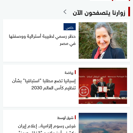
زوارنا يتصفحون الآن
خاص
حظر رسمي لطبيبة أسترالية ووصفتها
في مصر
رياضة
إسبانيا تضع مطلبا "استباقيا" بشأن
تنظيم كأس العالم 2030
شرق أوسط
فرض رسوم إلزامية.. إعلام إيران
يكشف أبرز ملامح "اتفاق هرمز"