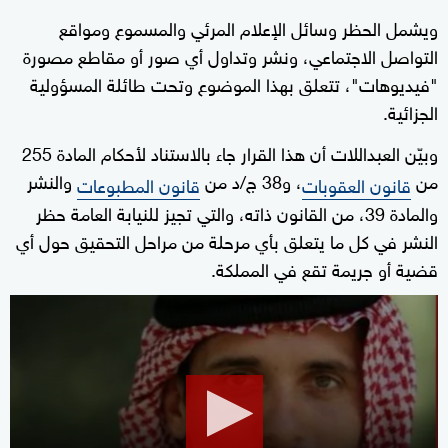
ويشمل الحظر وسائل الإعلام المرئي والمسموع ومواقع
التواصل الاجتماعي، ونشر وتداول أي صور أو مقاطع مصورة
"فيديوهات"، تتعلق بهذا الموضوع وتحت طائلة المسؤولية
الجزائية.
وبيّن العبداللات أن هذا القرار جاء بالاستناد لأحكام المادة 255
من
، و38 ج/د من
والنشر
قانون العقوبات
قانون المطبوعات
والمادة 39، من القانون ذاته، والتي تجيز للنيابة العامة حظر
النشر في كل ما يتعلق بأي مرحلة من مراحل التحقيق حول أي
قضية أو جريمة تقع في المملكة.
0
seconds
of
0
seconds