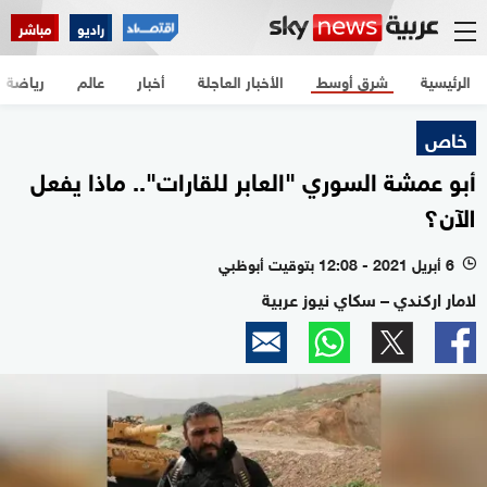
راديو
مباشر
الرئيسية
شرق أوسط
الأخبار العاجلة
أخبار
عالم
رياضة
خاص
أبو عمشة السوري "العابر للقارات".. ماذا يفعل
الآن؟
6 أبريل 2021 - 12:08 بتوقيت أبوظبي
l
لامار اركندي – سكاي نيوز عربية