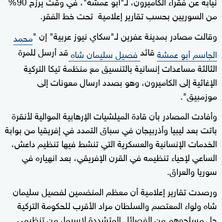
نيابة عن فقراء الكاميرون، لـ"أبو عمشة"، في وقت يرزح 90%
من السوريين بحسب تقارير إعلامية تحت خط الفقر.
وقالت مصادر بمدينة عفرين لـ"سكاي نيوز عربية" إن "
محمد
قائد
قد أرسل للمرة
الجاسم أبو عمشة
فصيل سليمان شاه
الثالثة مساعدات إنسانية بالتنسيق مع منظمة تيكا التركية
الإغاثية إلى الكاميرون، وهو بصدد ارسال معونات إلى
موزمبيق".
وأفادت المصادر بأن قادة الميلشيات الإرهابية الموالية لأنقرة
باتت بعد ليبيا وأذربيجان في سباق التمدد في إفريقيا من بوابة
الخدمات الإنسانية والعسكرية التي تنشط فيها تنظيم داعش،
الساعي لإحياء تنظيمه في القرن الإفريقي، بعد انهياره في
سوريا والعراق.
ورصدت تقارير إعلامية أن معظم المنضمين لفصيل سليمان
شاه ولواء المعتصم والسلطان مراد الأقرب للحكومة التركية
جل مسلحوهم من الفصائل المتشددة لاسيما، من تنظيمي