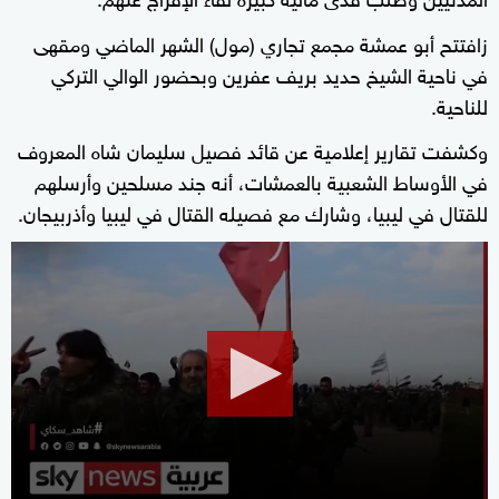
زافتتح أبو عمشة مجمع تجاري (مول) الشهر الماضي ومقهى
في ناحية الشيخ حديد بريف عفرين وبحضور الوالي التركي
للناحية.
وكشفت تقارير إعلامية عن قائد فصيل سليمان شاه المعروف
في الأوساط الشعبية بالعمشات، أنه جند مسلحين وأرسلهم
للقتال في ليبيا، وشارك مع فصيله القتال في ليبيا وأذربيجان.
0
seconds
of
2
minutes,
1
second