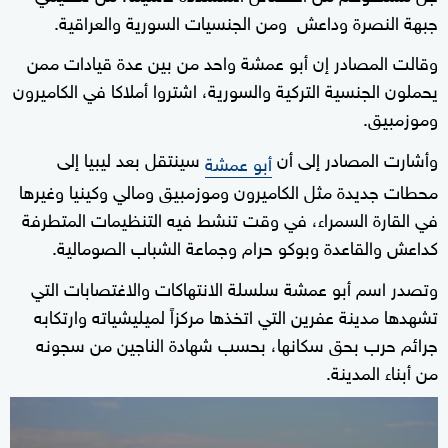
جبهة النصرة وداعش ومن الجنسيات السورية والعراقية.
وقالت المصادر إن أبو عمشة واحد من بين عدة قيادات ممن
يحملون الجنسية التركية والسورية، اشتروا أملاكا في الكاميرون
وموزمبيق.
وأشارت المصادر إلى أن
سينتقل بعد ليبيا إلى
أبو عمشة
محطات جديدة مثل الكاميرون وموزمبيق ومالي وكينيا وغيرها
في القارة السمراء، في وقت تنشط فيه التنظيمات المتطرفة
كداعش والقاعدة وبوكو حرام وجماعة الشباب الصومالية.
وتصدر اسم أبو عمشة سلسلة الانتهاكات والاغتصابات التي
تشهدها مدينة عفرين التي اتخذها مركزاً لميليشياته وارتكابه
جرائم حرب بحق سكانها، بحسب شهادة الناجين من سجونه
من أبناء المدينة.
0
seconds