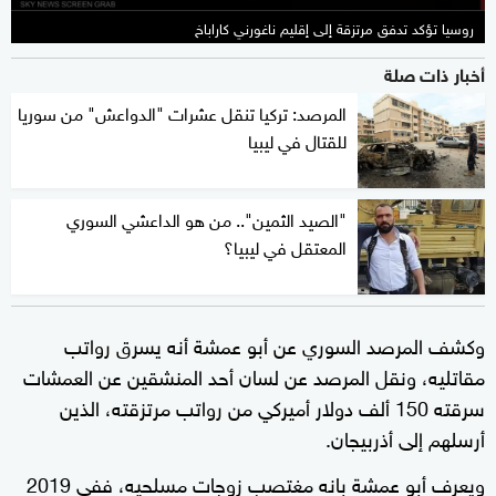
روسيا تؤكد تدفق مرتزقة إلى إقليم ناغورني كاراباخ
أخبار ذات صلة
المرصد: تركيا تنقل عشرات "الدواعش" من سوريا
للقتال في ليبيا
"الصيد الثمين".. من هو الداعشي السوري
المعتقل في ليبيا؟
وكشف المرصد السوري عن أبو عمشة أنه يسرق رواتب
مقاتليه، ونقل المرصد عن لسان أحد المنشقين عن العمشات
سرقته 150 ألف دولار أميركي من رواتب مرتزقته، الذين
أرسلهم إلى أذربيجان.
ويعرف أبو عمشة بانه مغتصب زوجات مسلحيه، ففي 2019