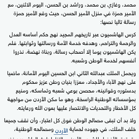
محمد، وغازي بن محمد، وراشد بن الحسن، اليوم الاثنين، مع
الأمير حمزة في منزل الأمير الحسن، حيث وقع الأمير حمزة
رسالة تاليا نصها:
كرس الهاشميون عبر تاريخهم المجيد نهج حكم أساسه العدل
والرحمة والتراحم، وهدفه خدمة الأمة ورسالتها وثوابتها. فلم
يكن الهاشميون يوما إلا أصحاب رسالة، وبناة نهضة، نذروا
أنفسهم لخدمة الوطن وشعبه.
ويحمل الملك عبدالله الثاني ابن الحسين اليوم الأمانة، ماضيا
على نهج الآباء والأجداد، معززا بنيان وطن عزيز محكوم
بدستوره وقوانينه، محصن بوعي شعبه وتماسكه، ومنيع
بمؤسساته الوطنية الراسخة، وهو ما مكن الأردن من مواجهة
كل الأخطار والتحديات والانتصار عليها بعون الله ورعايته.
ولا بد أن تبقى مصالح الوطن فوق كل اعتبار، وأن نقف جميعا
خلف الملك، في جهوده لحماية
ومصالحه الوطنية،
الأردن
وتحقيق الأفضل للشعب الأردني، التزاما بإرث الهاشميين نذر