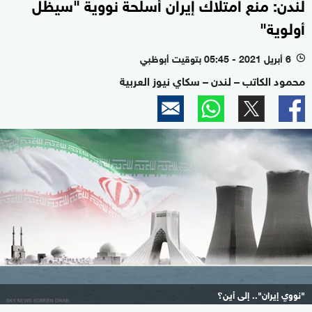
لندن: منع امتلاك إيران أسلحة نووية "سيظل
أولوية"
6 أبريل 2021 - 05:45 بتوقيت أبوظبي
l
محمود الكاتب – لندن – سكاي نيوز العربية
"نووي إيران".. إلى أين؟