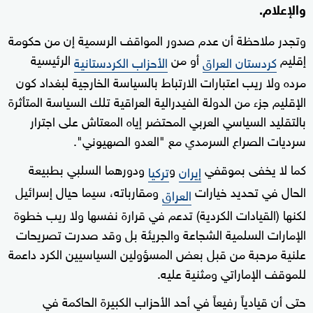
والإعلام.
وتجدر ملاحظة أن عدم صدور المواقف الرسمية إن من حكومة
إقليم
أو من
الرئيسية
كردستان العراق
الأحزاب الكردستانية
مرده ولا ريب اعتبارات الارتباط بالسياسة الخارجية لبغداد كون
الإقليم جزء من الدولة الفيدرالية العراقية تلك السياسة المتأثرة
بالتقليد السياسي العربي المحتضر إياه المعتاش على اجترار
سرديات الصراع السرمدي مع "العدو الصهيوني".
كما لا يخفى بموقفي
و
ودورهما السلبي بطبيعة
إيران
تركيا
الحال في تحديد خيارات
ومقارباته، سيما حيال إسرائيل
العراق
لكنها (القيادات الكردية) تدعم في قرارة نفسها ولا ريب خطوة
الإمارات السلمية الشجاعة والجريئة بل وقد صدرت تصريحات
علنية مرحبة من قبل بعض المسؤولين السياسيين الكرد داعمة
للموقف الإماراتي ومثنية عليه.
حتى أن قيادياً رفيعاً في أحد الأحزاب الكبيرة الحاكمة في