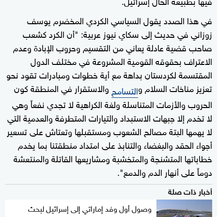
فيها بطبيعة الحال إسرائيل.
في هذا الصدد يقول السياسي الكردي المخضرم يوسف
زوزاني في حديث إلى سكاي نيوز عربية: "أن الكرد كشعب
صاحب قضية عادلة يعاني من التقسيم وحروب الإبادة وعدم
الاعتراف بحقوقه القومية المشروعة في مختلف الدول
المقتسمة لكردستان بداهة مع أية خطوات ومبادرات تقود نحو
تعزيز مناخات السلام و
والاستقرار في المنطقة كون
التسامح
الحروب والأزمات المتناسلة ولغة الكراهية لا تجدي نفعاً وهي
لا تخدم إلا جبهات الاستبداد والتيارات المتطرفة والعدمية التي
لا يهمها البتة مصالح الشعوب ومستقبلها وتعتاش على تسعير
أجواء الحقد والبغضاء والتنابذ على امتداد منطقتنا بما يخدم
خطاباتها المتشنجة والمتخشبة ومشاريعها القاتلة والمنتعشة
دوماً على أنهار الدم والدمع".
أخبار ذات صلة
وصول أول وفد إماراتي إلى إسرائيل لبحث