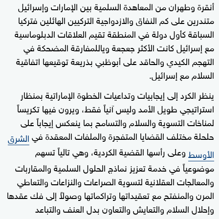
أنقرة وطهران من المعاهدة السلمية بين الإمارات وإسرائيل
متندرين على كم النفاق والازدواجية التركيين الهائلين فتركيا
السباقة كأول دولة في المنطقة تقيم العلاقات الدبلوماسية
مع إسرائيل كانت الأكثر جعجعة وياللمفارقة المضحكة في
التهجم الكيدي والحاقد على أبوظبي بذريعة توقيعها اتفاقية
السلام مع إسرائيل.
ينظر الكرد إلى إيجابيات وتداعيات الخطوة الإماراتية بمنظار
استراتيجي طويل الأمد وليس آنياً فقط، ويرون فيها تكريساً
لمناخات التسوية والسلام والتسامح بما ينعكس إيجاباً على
حلحلة مختلف القضايا المتفجرة والملفات المعقدة في
الشرق
وعلى رأسها القضية الكردية، وهي تالياً تسهم
الأوسط
موضوعياً في خدمة تعزيز نماذج الحلول السلمية والمقاربات
والمعالجات العقلانية لتسوية الصراعات والنزاعات والتعاطي
المرن والمنفتح مع تعقيداتها وتراكماتها وصولاً إلى فك عقدها
وإحلال السلام والتعايش والتعاون بدل العنف والتباعد