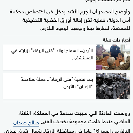
وأوضح المصدر أن الجرم الأشد يدخل في اختصاص محكمة
أمن الدولة، فعليه تقرر إحالة أوراق القضية التحقيقية
للمحكمة، لنظرها تبعا وتوحيدا لوجود التلازم.
أخبار ذات صلة
الأردن.. السماح لوالد "فتى الزرقاء" بزيارته في
المستشفى
بعد قضية "فتى الزرقاء".. حملة لملاحقة
"الزعران" بالأردن
ووقعت الحادثة التي سببت صدمة في المملكة، الثلاثاء
الماضي عندما قامت مجموعة بخطف الفتى
صالح حمدان
البالغ من العمر 16 عاما في محافظة الزرقاء شمال شرق عمان،