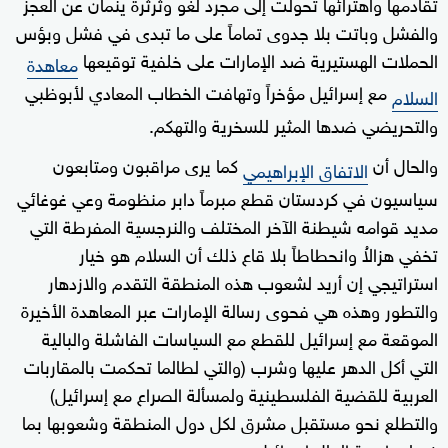
تقادمها واهترائها تحولت إلى مجرد لغو وثرثرة ينمان عن العجز
والفشل وباتت بلا جدوى تماماً على ما تبدى في فشل وبؤس
الحملات الهستيرية ضد الإمارات على خلفية توقيعها
معاهدة
مع إسرائيل مؤخراً وتهافت الخطاب المعادي لأبوظبي
السلام
والتحريضي ضدها المثير للسخرية والتهكم.
والحال أن
كما يرى مراقبون ومتابعون
الاتفاق الإبراهيمي
سياسيون في كردستان قطع مبرماً دابر منظومة وعي غوغائي
مديد قوامه شيطنة الآخر المختلف والنرجسية المفرطة التي
تخفي هزالاُ وانحطاطاً بلا قاع ذلك أن السلام هو خيار
استراتيجي إن أريد لشعوب هذه المنطقة التقدم والازدهار
والتطور وهذه هي فحوى رسالة الإمارات عبر المعاهدة الأخيرة
الموقعة مع إسرائيل للقطع مع السياسات الفاشلة والبالية
التي أكل الدهر عليها وشرب (والتي لطالما تحكمت بالمقاربات
العربية للقضية الفلسطينية ولمسألة الصراع مع إسرائيل)
والتطلع نحو مستقبل مشرق لكل دول المنطقة وشعوبها بما