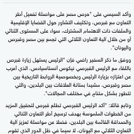
وأكد السيسي على "حرص مصر على مواصلة تفعيل أطر
التعاون مع قبرص، وتكثيف التشاور حول القضايا الإقليمية
والملفات ذات الاهتمام المشترك، سواء على المستوى الثنائي
أو من خلال آلية التعاون الثلاثي التي تجمع بين مصر وقبرص
واليونان".
ووفق ما ذكر السفير راضي فإن "الرئيس يستهل زيارة قبرص
باللقاء مع الرئيس القبرصي نيكوس أنستاسيادس، الذي أعرب
عن اعتزازه بزيارة الرئيس وبخصوصية الروابط التاريخية بين
مصر وقبرص، مشيدا بمتانة العلاقات بين البلدين، والتي
تتطور بشكل متنامٍ في مختلف المجالات".
وتابع قائلا: "أكد الرئيس القبرصي تطلع قبرص لتحقيق المزيد
من الخطوات الملموسة بهدف ترسيخ أطر التعاون الثنائي
والصداقة القائمة بين البلدين، فضلا عن مواصلة تعزيز آلية
التعاون الثلاثي مع اليونان، لا سيما في ظل الدور الذي تقوم