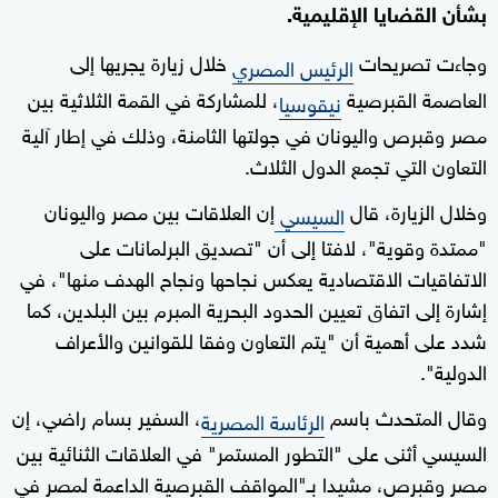
بشأن القضايا الإقليمية.
وجاءت تصريحات
خلال زيارة يجريها إلى
الرئيس المصري
العاصمة القبرصية
، للمشاركة في القمة الثلاثية بين
نيقوسيا
مصر وقبرص واليونان في جولتها الثامنة، وذلك في إطار آلية
التعاون التي تجمع الدول الثلاث.
وخلال الزيارة، قال
إن العلاقات بين مصر واليونان
السيسي
"ممتدة وقوية"، لافتا إلى أن "تصديق البرلمانات على
الاتفاقيات الاقتصادية يعكس نجاحها ونجاح الهدف منها"، في
إشارة إلى اتفاق تعيين الحدود البحرية المبرم بين البلدين، كما
شدد على أهمية أن "يتم التعاون وفقا للقوانين والأعراف
الدولية".
وقال المتحدث باسم
، السفير بسام راضي، إن
الرئاسة المصرية
السيسي أثنى على "التطور المستمر" في العلاقات الثنائية بين
مصر وقبرص، مشيدا بـ"المواقف القبرصية الداعمة لمصر في