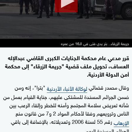
جريمة الزرقاء.. بتر يدي فتى في الـ16 من عمره
قرر مدعي عام محكمة الجنايات الكبرى القاضي عبدالإله
العساف، تحويل ملف قضية "جريمة الزرقاء" إلى محكمة
أمن الدولة الأردنية.
وقال مصدر قضائي
"بترا"، إنه ومن
لوكالة الأنباء الأردنية
ضمن الجرائم المسندة للمشتكى عليهم، جناية القيام بعمل من
شأنه تعريض سلامة المجتمع وأمنه للخطر وإلقاء الرعب بين
الناس وترويعهم وفقا لأحكام المواد 2 و7 من قانون منع
رقم 55 لسنة 2006 وتعديلاته، بالإضافة إلى باقي
الإرهاب
الجرائم المسندة إليهم.