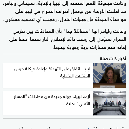
وكانت مبعوثة الأمم المتحدة إلى ليبيا بالإنابة، ستيفاني وليامز،
قد أعلنت الأربعاء عن توصل أطراف الصراع في ليبيا على
مواصلة التهدئة عل جبهات القتال، وتجنب أي تصعيد عسكري.
وقالت وليامز إنها "متفائلة جدا" بأن المحادثات بين طرفي
الصراع ستؤدي إلى وقف دائم لإطلاق النار بعدما اتفقا على
إعادة فتح مسارات برية وجوية بينهما.
أخبار ذات صلة
ليبيا.. اتفاق على التهدئة وإعادة هيكلة حرس
المنشآت النفطية
أزمة ليبيا.. جولة جديدة من محادثات "المسار
الأمني" بجنيف
وأضافت مبعوثة
، في مؤتمر صحفي، أن