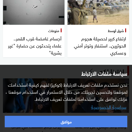
شرق أوسط
منوعات
ارتفاع كبير لحصيلة هجوم
أجسام غامضة قرب القمر..
الحوثيين.. استنفار وتوتر أمني
علماء يتحدثون عن حضارة "غير
وعسكري
بشرية"
اخترنا لكم
سياسة ملفات الارتباط
نحن نستخدم ملفات تعريف الارتباط (كوكيز) لفهم كيفية استخدامك
لموقعنا ولتحسين تجربتك. من خلال الاستمرار في استخدام موقعنا ،
فإنك توافق على استخدامنا لملفات تعريف الارتباط.
سياسية الخصوصية
منوعات
شرق أوسط
موافق
وفاة والد ميسي عن 68 عاما
إيران ترفع السقف في هرمز: