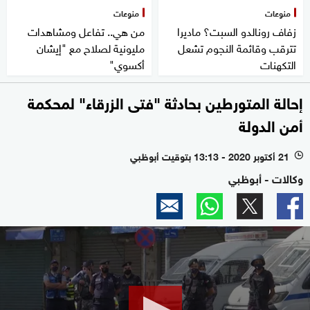
منوعات
منوعات
زفاف رونالدو السبت؟ ماديرا
من هي.. تفاعل ومشاهدات
تترقب وقائمة النجوم تشعل
مليونية لصلاح مع "إيشان
التكهنات
أكسوي"
إحالة المتورطين بحادثة "فتى الزرقاء" لمحكمة
أمن الدولة
21 أكتوبر 2020 - 13:13 بتوقيت أبوظبي
l
وكالات - أبوظبي
0
seconds
of
1
minute,
5
seconds