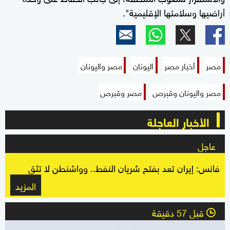
أراضيها وسلامتها الإقليمية".
مصر
أخبار مصر
اليونان
مصر واليونان
مصر واليونان وقبرص
مصر وقبرص
الأخبار العاجلة
عاجل
فانس: إيران تعد بفتح شريان النفط.. وواشنطن لا تثق
المزيد
قبل 57 دقيقة
l