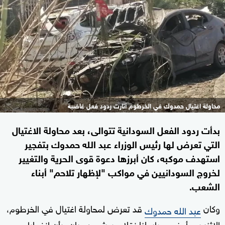
محاولة اغتيال حمدوك في الخرطوم أثارت ردود فعل غاضبة
بدأت ردود الفعل السودانية تتوالى، بعد محاولة الاغتيال
التي تعرض لها رئيس الوزراء عبد الله حمدوك بتفجير
استهدف موكبه، كان أبرزها دعوة قوى الحرية والتغيير
لخروج السودانيين في مواكب "لإظهار تلاحم" أبناء
الشعب.
وكان
قد تعرض لمحاولة اغتيال في الخرطوم،
عبد الله حمدوك
الاثنين. وأوضح مراسلنا نقلا عن شهود عيان، بأن انفجارا