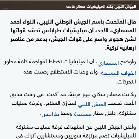
الجيش الليبي يكبد الميليشيات خسائر فادحة
قال المتحدث باسم الجيش الوطني الليبي، اللواء أحمد
المسماري، الأحد، أن ميليشيات طرابلس تحشد قواتها
لشن هجوم واسع على قوات الجيش، بدعم من عناصر
إرهابية تركية.
وأوضح
، أن الميليشيات تخطط لمهاجمة كافة محاور
المسماري
، وأن وحدات الاستطلاع رصدت هذه
القوات المسلحة
التحركات.
وكانت مصادر سكاي نيوز عربية، قد أكدت، في وقت سابق
الأحد، قصف
لمخازن السلاح، وغرفة عمليات
الجيش الليبي
مشتركة، داخل مطار
وسط
.
معيتيقة
طرابلس
وأعلن الجيش الليبي عن استهداف غرفة عمليات مشتركة
للميليشيات تضم مرتزقة سوريين ومستشارين أتراك في