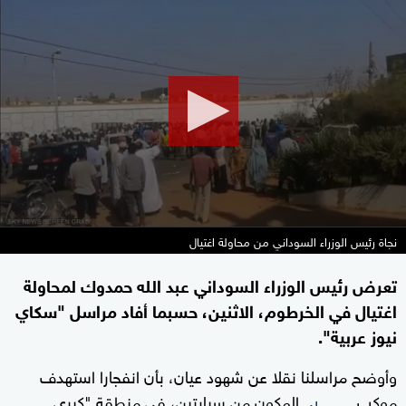
0
seconds
of
2
minutes,
7
seconds
نجاة رئيس الوزراء السوداني من محاولة اغتيال
تعرض رئيس الوزراء السوداني عبد الله حمدوك لمحاولة
اغتيال في الخرطوم، الاثنين، حسبما أفاد مراسل "سكاي
نيوز عربية".
وأوضح مراسلنا نقلا عن شهود عيان، بأن انفجارا استهدف
موكب
المكون من سيارتين، في منطقة "كبري
حمدوك