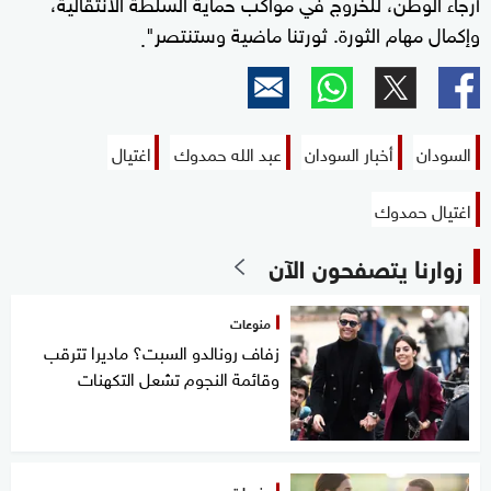
أرجاء الوطن، للخروج في مواكب حماية السلطة الانتقالية،
وإكمال مهام الثورة. ثورتنا ماضية وستنتصر"
.
السودان
أخبار السودان
عبد الله حمدوك
اغتيال
اغتيال حمدوك
زوارنا يتصفحون الآن
منوعات
زفاف رونالدو السبت؟ ماديرا تترقب
وقائمة النجوم تشعل التكهنات
منوعات