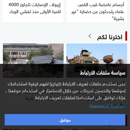
أجسام غامضة قرب القمر..
إيبولا.. الإصابات تتجاوز 4000
علماء يتحدثون عن حضارة "غير
للمرة الأولى منذ تفشي الوباء
بشرية"
اخترنا لكم
سياسة ملفات الارتباط
نحن نستخدم ملفات تعريف الارتباط (كوكيز) لفهم كيفية استخدامك
شرق أوسط
عالم
لموقعنا ولتحسين تجربتك. من خلال الاستمرار في استخدام موقعنا ،
العراق يعلن ضبط ومصادرة
الصين تتعرض لزلزال مجددا..
فإنك توافق على استخدامنا لملفات تعريف الارتباط.
آلاف قطع الأسلحة والعتاد
خسائر بشرية ومادية
والمتفجرات
سياسية الخصوصية
الأكثر مشاهدة
موافق