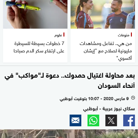
منوعات
علوم
من هي.. تفاعل ومشاهدات
7 خطوات بسيطة للسيطرة
مليونية لصلاح مع "إيشان
على ارتفاع سكر الدم صباحا
أكسوي"
بعد محاولة اغتيال حمدوك.. دعوة لـ"مواكب" في
أنحاء السودان
9 مارس 2020 - 10:07 بتوقيت أبوظبي
l
سكاي نيوز عربية - أبوظبي