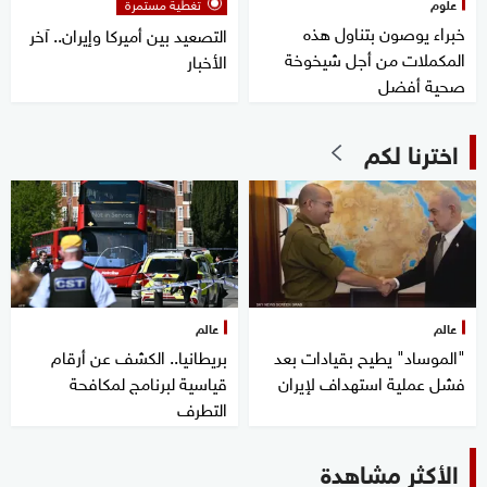
علوم
تغطية مستمرة
خبراء يوصون بتناول هذه
التصعيد بين أميركا وإيران.. آخر
المكملات من أجل شيخوخة
الأخبار
صحية أفضل
اخترنا لكم
عالم
عالم
"الموساد" يطيح بقيادات بعد
بريطانيا.. الكشف عن أرقام
فشل عملية استهداف لإيران
قياسية لبرنامج لمكافحة
التطرف
الأكثر مشاهدة