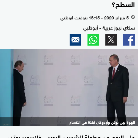
السطح؟
5 فبراير 2020 - 15:15 بتوقيت أبوظبي
l
سكاي نيوز عربية - أبوظبي
الهوة بين بوتن وأردوغان آخذة في الاتساع
على الرغم من محاولة الرئيسين الروسي فلاديمير بوتن،