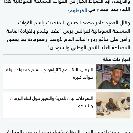
اللقاء بعد اجتماع في
.
الخرطوم
وقال العميد عامر محمد الحسن، المتحدث باسم القوات
المسلحة السودانية لفرانس برس "عقد اجتماع بالقيادة العامة
وأمن على نتائج زيارة القائد العام لأوغندا ومخرجاته بما يحقق
المصلحة العليا للأمن الوطني والسودان".
أخبار ذات صلة
البرهان: اللقاء مع نتانياهو جاء بعلم حمدوك.. وله
فوائد كثيرة
السودان.. بيان للحرية والتغيير حول لقاء البرهان
ونتنياهو
وفي وقت لاحق، التقى البرهان رؤساء تحرير الصحف المحلية