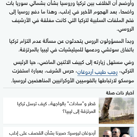
وأوضح أن الخلاف بين تركيا وروسيا بشأن بشمالي سوريا بات
واضحا، بعد الهجوم الأخير في إدلب، وهذا ما دفع روسيا إلى
فتح الملفات السلبية لتركيا التي كانت مغلقة في الأرشيف
الروسي.
وبدأ المسؤولون الروس يتحدثون عن مسألة عدم التزام تركيا
باتفاق سوتشي ودعمها للميليشيات في ليبيا بالمرتزقة.
وفي مستهل زيارته إلى كييف الاثنين الماضي، حيا الرئيس
التركي،
، حرس الشرف، بعبارة استفزت
رجب طيب أردوغان
موسكو لارتباطها بالقوميين الأوكرانيين المناهضين لروسيا.
أخبار ذات صلة
قطر و"سادات" بالواجهة.. كيف ترسل تركيا
المرتزقة إلى ليبيا؟
أردوغان لروسيا: صبرنا بشأن القصف على إدلب