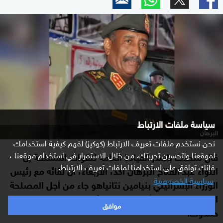
سياسة ملفات الارتباط
البرهان
نحن نستخدم ملفات تعريف الارتباط (كوكيز) لفهم كيفية استخدامك
لموقعنا ولتحسين تجربتك. من خلال الاستمرار في استخدام موقعنا ،
قال متحدث باسم القيادة العامة للقوات المسلحة إن
فإنك توافق على استخدامنا لملفات تعريف الارتباط.
اللواء عبد الفتاح البرهان أكد، الأربعاء، أن لقائه مع رئيس
سياسية الخصوصية
الوزراء الإسرائيلي بنيامين نتانياهو جاء من أجل المصلحة
العليا للسودان، وأنه عقد بعلم رئيس الوزراء عبد الله
موافق
حمدوك.