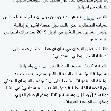
علاقات مع إسرائيل.
والتقى
نتنياهو الاثنين، من دون أن يبلغ مسبقا مجلس
البرهان
السيادة الانتقالي، الذي تألف قبل بضعة أشهر إثر إطاحة
الرئيس السابق عمر البشير في أبريل 2019 بعد حراك احتجاجي
غير مسبوق.
والثلاثاء، أعلن البرهان في بيان أن هذا الاجتماع هدف إلى
"صيانة الأمن الوطني السوداني".
وأكد أنه "بحث وتطوير العلاقة بين
وإسرائيل
السودان
مسؤولية المؤسسات المعنية بالأمر وفق ما نصت عليه
الوثيقة الدستورية"، مشددا على أن "موقف السودان المبدئي
من القضية الفلسطينية وحق الشعب (الفلسطيني) في إنشاء
دولته، ظلّ وما زال وسيستمر ثابتا، وفق الإجماع العربي
ومقررات الجامعة العربية".
والأربعاء، أيد الضباط الكبار في القوات المسلحة السودانية هذا