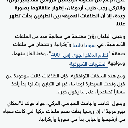
والتركي رجب طيب أردوغان، إظهار علاقاتهما بصورة
جيدة، إلا أن الخلافات العميقة بين الطرفين بدأت تظهر
علنا.
ويتبنى البلدان رؤىً مختلفة في معالجة عدد من الملفات
الأساسية، في
و
وأوكرانيا، وتتفقان في ملفات
سوريا
ليبيا
صفقة "
"، وخط الغاز بينهما،
نظام الدفاع الجوي إس- 400
ومواجهة
.
العقوبات الأميركية
ومع هذه الملفات التوافقية، فإن الخلافات كانت موجودة من
قبل وتحت السيطرة نوعا ما، غير ان التباين بشأنها بدأ يأخذ
مساراً تصاعدياً، على ما يقول خبراء.
ويقول الكاتب والباحث السياسي التركي، جواد غوك لـ"سكاي
نيوز عربية"، إن روسيا بدأت تفتح ملفات تركيا التي كانت مخبأة
في أرشيفها والتباين بدأ في سوريا وأوكرانيا.