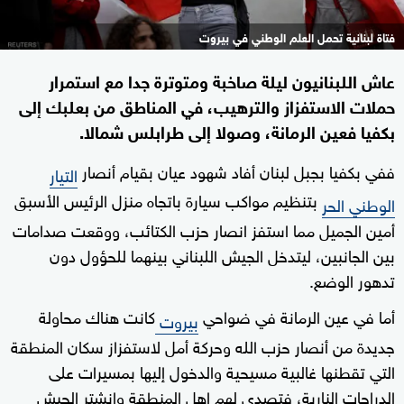
فتاة لبنانية تحمل العلم الوطني في بيروت
عاش اللبنانيون ليلة صاخبة ومتوترة جدا مع استمرار
حملات الاستفزاز والترهيب، في المناطق من بعلبك إلى
بكفيا فعين الرمانة، وصولا إلى طرابلس شمالا.
ففي بكفيا بجبل لبنان أفاد شهود عيان بقيام أنصار
التيار
بتنظيم مواكب سيارة باتجاه منزل الرئيس الأسبق
الوطني الحر
أمين الجميل مما استفز انصار حزب الكتائب، ووقعت صدامات
بين الجانبين، ليتدخل الجيش اللبناني بينهما للحؤول دون
تدهور الوضع.
أما في عين الرمانة في ضواحي
كانت هناك محاولة
بيروت
جديدة من أنصار حزب الله وحركة أمل لاستفزاز سكان المنطقة
التي تقطنها غالبية مسيحية والدخول إليها بمسيرات على
الدراجات النارية، فتصدى لهم اهل المنطقة وانشتر الجيش