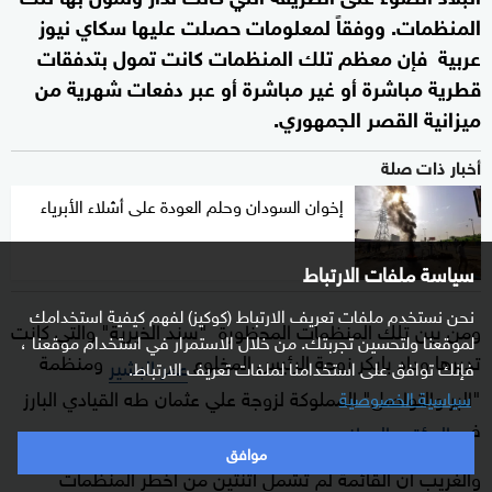
المنظمات. ووفقاً لمعلومات حصلت عليها سكاي نيوز
عربية فإن معظم تلك المنظمات كانت تمول بتدفقات
قطرية مباشرة أو غير مباشرة أو عبر دفعات شهرية من
ميزانية القصر الجمهوري.
أخبار ذات صلة
إخوان السودان وحلم العودة على أشلاء الأبرياء
سياسة ملفات الارتباط
نحن نستخدم ملفات تعريف الارتباط (كوكيز) لفهم كيفية استخدامك
ومن بين تلك المنظمات المحظورة "سند الخيرية" والتي كانت
لموقعنا ولتحسين تجربتك. من خلال الاستمرار في استخدام موقعنا ،
تديرها وداد بابكر زوجة الرئيس المخلوع
ومنظمة
عمر البشير
فإنك توافق على استخدامنا لملفات تعريف الارتباط.
"البر والتواصل" المملوكة لزوجة علي عثمان طه القيادي البارز
سياسية الخصوصية
في
.
المؤتمر الوطني
موافق
والغريب أن القائمة لم تشمل اثنتين من أخطر المنظمات