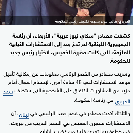
الحريري طالب عون بسرعة تكليف رئيس للحكومة
كشفت مصادر "سكاي نيوز عربية"، الأربعاء، أن رئاسة
الجمهورية اللبنانية لم تدعُ بعد إلى الاستشارات النيابية
الملزمة، التي كانت مقررة الخميس، لاختيار رئيس جديد
للحكومة.
وسربت مصادر من القصر الرئاسي معلومات عن إمكانية تأجيل
موعد الاستشارات لنحو 48 ساعة أخرى، لإفساح المجال أمام
مزيد من المشاورات للاتفاق على الشخصية التي ستخلف
سعد
في رئاسة الحكومة.
الحريري
والثلاثاء أكدت مصادر في قصر بعبدا الرئيسي في
، أن
لبنان
الاستشارات ستجرى الخميس في القصر القريب من بيروت،
في خطوة ربما تهدئ قليلا من غضب الشارع.