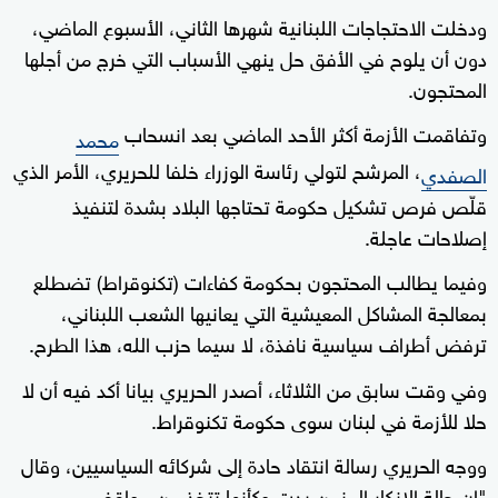
ودخلت الاحتجاجات اللبنانية شهرها الثاني، الأسبوع الماضي،
دون أن يلوح في الأفق حل ينهي الأسباب التي خرج من أجلها
المحتجون.
وتفاقمت الأزمة أكثر الأحد الماضي بعد انسحاب
محمد
، المرشح لتولي رئاسة الوزراء خلفا للحريري، الأمر الذي
الصفدي
قلّص فرص تشكيل حكومة تحتاجها البلاد بشدة لتنفيذ
إصلاحات عاجلة.
وفيما يطالب المحتجون بحكومة كفاءات (تكنوقراط) تضطلع
بمعالجة المشاكل المعيشية التي يعانيها الشعب اللبناني،
ترفض أطراف سياسية نافذة، لا سيما حزب الله، هذا الطرح.
وفي وقت سابق من الثلاثاء، أصدر الحريري بيانا أكد فيه أن لا
حلا للأزمة في لبنان سوى حكومة تكنوقراط.
ووجه الحريري رسالة انتقاد حادة إلى شركائه السياسيين، وقال
"إن حالة الإنكار المزمن بدت وكأنها تتخذ من مواقفي