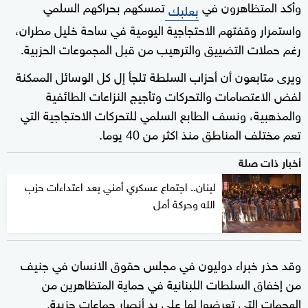
وأكد المتظاهرون في
تمسكهم بحراكهم السلمي
بعلبك
واستمرار وقفتهم الاحتجاجية اليومية في ساحة خليل مطران،
رغم حملات التضييق والترهيب من قبل المجموعات الحزبية.
ويرى متابعون أن أحزاب السلطة تلجأ إل كل الوسائل الممكنة
لفض الاعتصامات والتحركات وتأجيج النزاعات الطائفية
والمذهبية، ونسف الطابع السلمي للتحركات الاحتجاجية التي
تعم مختلف المناطق منذ اكثر من 40 يوما.
أخبار ذات صلة
لبنان.. اجتماع عسكري أمني بعد اعتداءات حزب
الله وحركة أمل
وقد حذر خبراء دوليون في مجلس حقوق الانسان في جنيف
من إخفاق السلطات اللبنانية في حماية المتظاهرين من
الهجمات التي تعرضوا لها على يد أنصار جماعات حزبية.