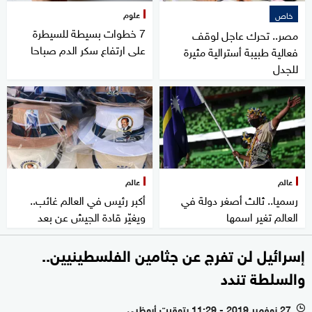
علوم
خاص
7 خطوات بسيطة للسيطرة
مصر.. تحرك عاجل لوقف
على ارتفاع سكر الدم صباحا
فعالية طبيبة أسترالية مثيرة
للجدل
عالم
عالم
رسميا.. ثالث أصغر دولة في
أكبر رئيس في العالم غائب..
العالم تغير اسمها
ويغيّر قادة الجيش عن بعد
إسرائيل لن تفرج عن جثامين الفلسطينيين..
والسلطة تندد
27 نوفمبر 2019 - 11:29 بتوقيت أبوظبي
l