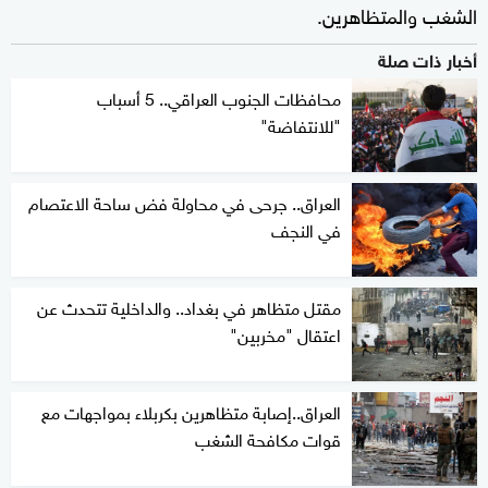
الشغب والمتظاهرين.
أخبار ذات صلة
محافظات الجنوب العراقي.. 5 أسباب
"للانتفاضة"
العراق.. جرحى في محاولة فض ساحة الاعتصام
في النجف
مقتل متظاهر في بغداد.. والداخلية تتحدث عن
اعتقال "مخربين"
العراق..إصابة متظاهرين بكربلاء بمواجهات مع
قوات مكافحة الشغب