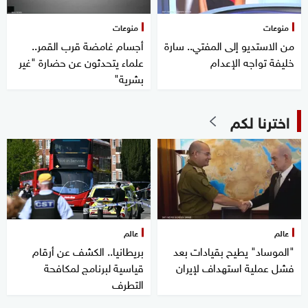
منوعات
منوعات
من الاستديو إلى المفتي.. سارة
أجسام غامضة قرب القمر..
خليفة تواجه الإعدام
علماء يتحدثون عن حضارة "غير
بشرية"
اخترنا لكم
عالم
عالم
"الموساد" يطيح بقيادات بعد
بريطانيا.. الكشف عن أرقام
فشل عملية استهداف لإيران
قياسية لبرنامج لمكافحة
التطرف