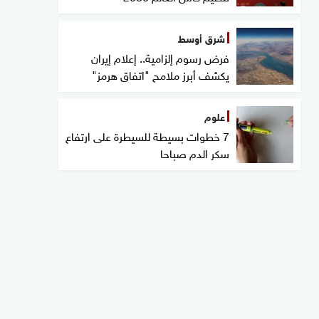
شرق أوسط
فرض رسوم إلزامية.. إعلام إيران
يكشف أبرز ملامح "اتفاق هرمز"
علوم
7 خطوات بسيطة للسيطرة على ارتفاع
سكر الدم صباحا