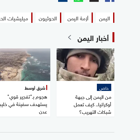
اليمن
أزمة اليمن
الحوثيون
ميليشيات الح
أخبار اليمن
خاص
شرق أوسط
هجوم بـ"تفجير قوي"
من اليمن إلى جبهة
يستهدف سفينة في خليج
أوكرانيا.. كيف تعمل
عدن
شبكات التهريب؟