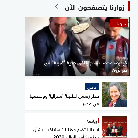
زوارنا يتصفحون الآن
منوعات
فيديو.. محمد صلاح يتلقى هدية "غريبة" في
طرابزون
خاص
حظر رسمي لطبيبة أسترالية ووصفتها
في مصر
رياضة
إسبانيا تضع مطلبا "استباقيا" بشأن
تنظيم كأس العالم 2030