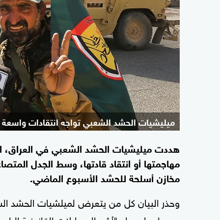
ميليشيات الحشد الشعبي تواجه انتقادات واسعة با
هددت ميليشيات الحشد الشعبي في العراق، ال
مهاجمتها أو انتقاد قادتها، وسط الجدل المتصا
مخازن أسلحة للحشد الأسبوع الماضي.
وحذر البيان كل من يتعرض لميلشيات الحشد الشعب
مهددا بما سماه "أشد المساءلات القانونية الرادع