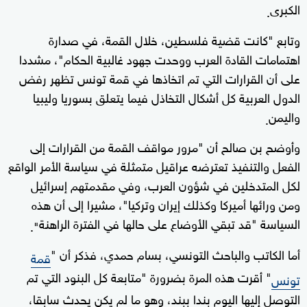
الكبرى
.
وتابع "كانت قضية فلسطين، خلال القمة، في صدارة
اهتمامات القادة العرب ووحدت جهود غالبية الحكام"، مشددا
على أن القرارات التي تم اتخاذها في قمة تونس تظهر رفض
الدول العربية كل أشكال التخاذل فيما يتعلق بسوريا وليبيا
واليمن
.
وأوضح بن صالح أن "مرور مواقف القمة من القرارات إلى
الفعل والتنفيذ تعترضه عراقيل متمثلة في سياسة الأمر الواقع
لكل المتدخلين في شؤون العرب، وفي مقدمتهم إسرائيل
ومن ورائها أميركا وكذلك إيران وتركيا"، مشيرا إلى أن هذه
السياسة "قد تبقي الأوضاع على حالها في الفترة الراهنة
".
أما الكاتب والباحث التونسي، بسام حمدي، فذكر أن "
قمة
" أقرت هذه المرة بضرورة "متابعة كل البنود التي تم
تونس
التوصل إليها اليوم بندا ببند، وهو ما لم يكن يحدث سابقا،