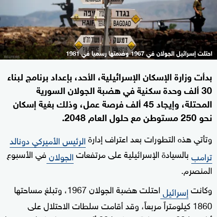
احتلت إسرائيل الجولان في 1967 وضمتها رسميا في 1981
بدأت وزارة الإسكان الإسرائيلية، الأحد، بإعداد برنامج لبناء
30 ألف وحدة سكنية في هضبة الجولان السورية
المحتلة، وإيجاد 45 ألف فرصة عمل، وذلك بغية إسكان
نحو 250 مستوطن مع حلول العام 2048.
وتأتي هذه التطورات بعد اعتراف إدارة
الرئيس الأميركي دونالد
بالسيادة الإسرائيلية على مرتفعات
في الأسبوع
ترامب
الجولان
المنصرم.
وكانت
احتلت هضبة الجولان 1967، وتبلغ مساحتها
إسرائيل
1860 كيلومتراً مربعاً، وقد أقامت سلطات الاحتلال على