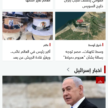
خليج السويس
شرق أوسط
عالم
وسط تكهنات.. مصر توجه
أكبر رئيس في العالم غائب..
رسالة بشأن "هجوم دمياط"
ويغيّر قادة الجيش عن بعد
أخبار إسرائيل
عالم