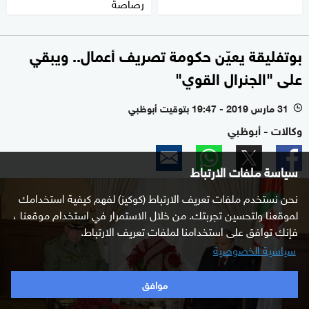
رصاصة
بوتفليقة يعيّن حكومة تصريف أعمال.. ويبقي
على "الجنرال القوي"
31 مارس 2019 - 19:47 بتوقيت أبوظبي
l
وكالات - أبوظبي
سياسة ملفات الارتباط
نحن نستخدم ملفات تعريف الارتباط (كوكيز) لفهم كيفية استخدامك
لموقعنا ولتحسين تجربتك. من خلال الاستمرار في استخدام موقعنا ،
فإنك توافق على استخدامنا لملفات تعريف الارتباط.
سياسية الخصوصية
موافق