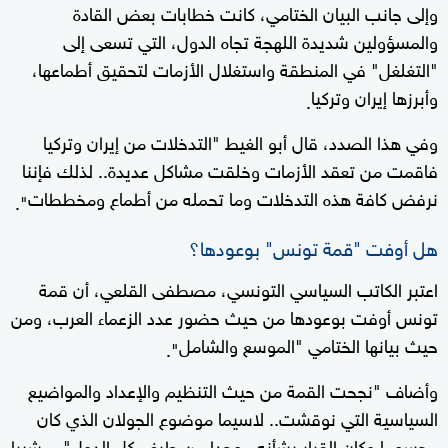
وإلى جانب البيان الختامي، كانت خطابات بعض القادة
والمسؤولين شديدة اللهجة تجاه الدول، التي تسعى إلى
"التغلغل" في المنطقة واستغلال الأزمات لتحقيق أطماعها،
وأبرزها إيران وتركيا
.
وفي هذا الصدد، قال أبو الغيط "التدخلات من إيران وتركيا
فاقمت من تعقد الأزمات وخلقت مشاكل عديدة.. لذلك فإننا
نرفض كافة هذه التدخلات وما تحمله من أطماع ومخططات
".
هل أوفت "قمة تونس" بوعودها؟
اعتبر الكاتب السياسي التونسي، مصطفى القلعي، أن قمة
تونس أوفت بوعودها من حيث حضور عدد الزعماء العرب، ومن
حيث بيانها الختامي "الموسع والشامل
".
وأضاف "نجحت القمة من حيث التنظيم والإعداد والمواضيع
السياسية التي نوقشت.. لاسيما موضوع الجولان الذي كان
محسوما وكان القرار بشأنه موحدا من طرف كل الدول"، مشيرا