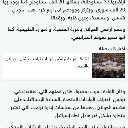
أراضيها 33 مستوطنة، يسكنها 20 ألف مستوطن كما يوجد بها
20 ألف سوري، ويتركز وجودهم في اربع قرى هي : مجدل
شمس، ومسعدة، وعين قنية، وبقعاثا.
وتتمع أراضي الجولان بالتربة الخصبة، والموارد الطبيعية، كما
أنها تتميز بموقع استراتيجي.
أخبار ذات صلة
القمة العربية ترفض قرارات ترامب بشأن الجولان
والقدس
وكان القادة العرب رفضوا، خلال قمتهم التي انعقدت في
تونس، اعتراف الولايات المتحدة بالسيادة الإسرائيلية على
هضبة الجولان، وغيرها من سياسات إدارة ترامب التي تعتبر
منحازة بشكل غير عادل تجاه إسرائيل.
ومن جانبها، أعلنت الأمم المتحدة، ردا على الاعتراف الأميركي،