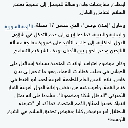
لإطلاق مفاوضات جادة وفعالة للتوصل إلى تسوية تحقق
السلام الشامل والعادل
.
وتناول "إعلان تونس"، الذي تضمن 17 نقطة،
الأزمة السورية
واليمنية والليبية، كما دعا إيران إلى عدم التدخل في شؤون
الدول الداخلية، إلى جانب التأكيد على ضرورة معالجة مسألة
النازحين ودعم الحوار بين الأديان بهدف نشر قيم التسامح
.
وكان موضوع اعتراف الولايات المتحدة بسيادة إسرائيل على
الجولان في صلب خطابات الزعماء، وهو ما ترجم إلى بيان
خاص، تلاه الأمين العام للجامعة العربية أحمد أبو الغيط في
ختام القمة، وأعرب فيه عن رفض وإدانة الدول العربية القرار
الأميركي "الباطل شكلا ومضمونا"، مشددا على أنه يمثل
انتهاكا خطيرا لميثاق الأمم المتحدة. كما أكد أن "شرعنة
الاحتلال أمر مرفوض كليا ويقوض تحقيق السلام في الشرق
الأوسط
".