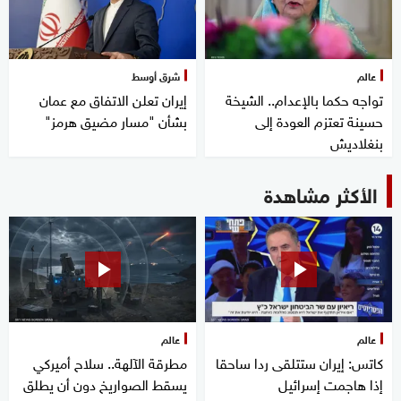
عالم
شرق أوسط
تواجه حكما بالإعدام.. الشيخة
إيران تعلن الاتفاق مع عمان
حسينة تعتزم العودة إلى
بشأن "مسار مضيق هرمز"
بنغلاديش
الأكثر مشاهدة
عالم
عالم
كاتس: إيران ستتلقى ردا ساحقا
مطرقة الآلهة.. سلاح أميركي
إذا هاجمت إسرائيل
يسقط الصواريخ دون أن يطلق