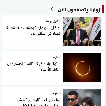
زوارنا يتصفحون الآن
شرق أوسط
اعتقال "أبو مازن" ومقرب منه بقضية
فساد في صلاح الدين
علوم
7 ثوان بلا جاذبية.. "ناسا" تحسم جدل
"كارثة الأربعاء"
منوعات
زفاف رونالدو "الوهمي" يحشد
المئات.. والنجم يرد ضاحكاً