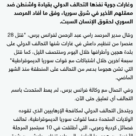
وغارات جوية نفذها التحالف الدولي بقيادة واشنطن ضد
معقلهم الأخير في شرق سوريا، وفق ما أفاد المرصد
السوري لحقوق الإنسان السبت.
وقال مدير المرصد رامي عبد الرحمن لفرانس برس، "قتل 28
عنصرا من تنظيم داعش في غارات شنها التحالف الدولي على
بلدة هجين وأطرافها خلال اليوم ومنتصف الليل، كما قتل
سبعة آخرين خلال اشتباكات مع قوات سوريا الديموقراطية"
التي تشن هجوما بدعم من التحالف على المنطقة منذ الشهر
الماضي.
وفي اتصال مع وكالة فرانس برس، لم يعط المتحدث باسم
التحالف أي تعليق حتى الآن.
ويتدخل التحالف الدولي لمكافحة الإرهابيين الذي تقوده
الولايات المتحدة دعما لقوات سوريا الديموقراطية، تحالف
فصائل كردية وعربي، التي أطلقت في 10 سبتمبر المرحلة
الأخيرة من هجومها الهادف إلى طرد تنظيم داعش من شرق