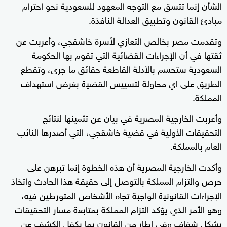
الشأن إنما تتسق مع التوجه المعهود للسعودية نحو احترام
مبادئ القانون وتطبيق العدالة النافذة.
وتقدمت مصر بخالص التعازي لأسرة خاشقجي، وأعربت عن
ثقتها في أن الإجراءات القضائية التي تقوم بها الحكومة
السعودية ستحسم بالأدلة القاطعة حقائق ما جرى، وتقطع
الطريق على اَي محاولة لتسييس القضية بغرض استهداف
المملكة.
وأعربت الخارجية المصرية في بيان عن تثمينها لنتائج
التحقيقات الأولية في قضية خاشقجي، التي أصدرها النائب
العام بالمملكة.
وأكدت الخارجية المصرية أن هذه الخطوة إنما تبرهن على
حرص والتزام المملكة بالتوصل إلى حقيقة هذا الحادث واتخاذ
الإجراءات القانونية الواجبة تجاه الأشخاص المتورطين فيه،
وهو الأمر الذي يؤكد التزام المملكة بمتابعة مسار التحقيقات
بشكل شفاف وفي إطار من القانون بما يكفل الكشف عن