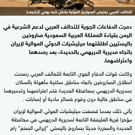
التحالف العربي يعترض الصواريخ الحوثية بشكل شبه يومي (أرشيف)
دمرت الدفاعات الجوية للتحالف العربي لدعم الشرعية في
اليمن بقيادة المملكة العربية السعودية صاروخين
باليستيين أطلقتهما ميليشيات الحوثي الموالية لإيران
باتجاه مديرية الدريهمي بالحديدة، بعد رصدهما
واعتراضهما.
وكانت قوات الدفاع الجوي التابعة للتحالف العربي رصدت
انطلاق الصاروخين باتجاه مناطق سكنية مأهولة بالسكان
بمديرية الدريهمي بمحافظة الحديدة فتم اعتراضهما وتدميرهما
في مناطق خالية دون وقوع خسائر مادية أو إصابات .
يأتي ذلك بعدما قصفت ميليشيات الحوثي الموالية لإيران
مؤخرا قرية الغليفقة التابعة لمديرية الدريهمي في محافظة
الحديدة والمحررة حديثا بصاروخ باليستي "إيراني الصنع" راح