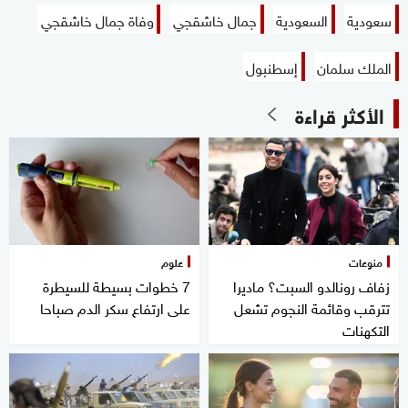
سعودية
السعودية
جمال خاشقجي
وفاة جمال خاشقجي
الملك سلمان
إسطنبول
الأكثر قراءة
منوعات
علوم
زفاف رونالدو السبت؟ ماديرا
7 خطوات بسيطة للسيطرة
تترقب وقائمة النجوم تشعل
على ارتفاع سكر الدم صباحا
التكهنات