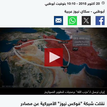
20 أكتوبر 2018 - 10:10 بتوقيت أبوظبي
l
أبوظبي - سكاي نيوز عربية
0
seconds
of
2
minutes,
18
seconds
إيران ترسل لـ"حزب الله" برمجيات لتطوير الصواريخ
نقلت شبكة "فوكس نيوز" الأميركية عن مصادر