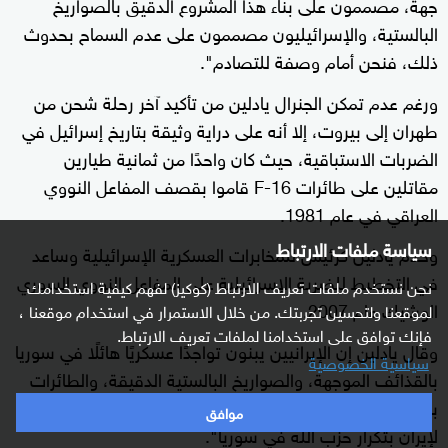
جهة، مصممون على بناء هذا المشروع الدقيق بالصواريخ
البالستية، والإسرائيليون مصممون على عدم السماح بحدوث
ذلك، فنحن أمام وصفة للتصادم".
ورغم عدم تمكن الجنرال يادلين من تأكيد آخر رحلة شحن من
طهران إلى بيروت، إلا أنه على دراية وثيقة بتاريخ إسرائيل في
الضربات الاستباقية، حيث كان واحدًا من ثمانية طيارين
مقاتلين على طائرات F-16 قاموا بقصف المفاعل النووي
العراقي في عام 1981.
سياسة ملفات الارتباط
وخدم يادلين كرئيس للمخابرات العسكرية الإسرائيلية وساعد
في التخطيط للضربة الإسرائيلية على المفاعل النووي السوري
نحن نستخدم ملفات تعريف الارتباط (كوكيز) لفهم كيفية استخدامك
الوشيك عام 2007.
لموقعنا ولتحسين تجربتك. من خلال الاستمرار في استخدام موقعنا ،
فإنك توافق على استخدامنا لملفات تعريف الارتباط.
وقال يادلين إن الإيرانيين يبنون تواجدًا عسكريًا هائلًا في سوريا
سياسية الخصوصية
بالقذائف الموجهة، والصواريخ البالستية الدقيقة، والطائرات
بدون طيار، والدفاع الجوي، مؤكدا أن إسرائيل "لن تسمح
موافق
لإيران بتكرار حزب الله في سوريا".