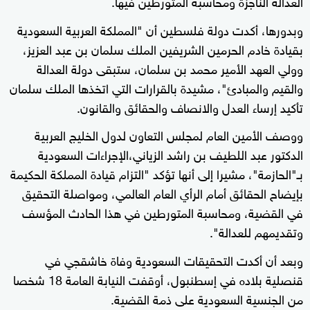
العدالة الناجزة ومحاسبة المتورطين فيها.
وبدورها، أكدت دولة فلسطين أن "المملكة العربية السعودية
بقيادة خادم الحرمين الشريفين الملك سلمان بن عبد العزيز،
وولي العهد الأمير محمد بن سلمان، ستبقى دولة العدالة
والقيم والمبادئ"، مشيدة بالقرارات التي اتخذها الملك سلمان
تأكيد إرساء العدل والانصاف والحقائق والقانون.
ووصف الأمين العام لمجلس التعاون لدول الخليج العربية
الدكتور عبد اللطيف بن راشد الزياني،الإجراءات السعودية
بـ"الحازمة"، مشيرا إلى أنها تؤكد "التزام قيادة المملكة الحكيمة
بإيضاح الحقائق أمام الرأي العام العالمي، ومواصلة التحقيق
في القضية، ومحاسبة المتورطين في هذا الحادث المؤسف
وتقديمهم للعدالة".
وبعد أن أكدت التحقيقات السعودية وفاة خاشقجي في
قنصلية بلاده في إسطنبول، أوقفت النيابة العامة 18 شخصا
من الجنسية السعودية على ذمة القضية.