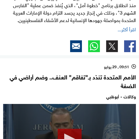
منذ انطلاق برنامج "خطوة أمل"، الذي يُنفذ ضمن عملية "الفارس
الشهم 3"، وذلك في إنجاز جديد يجسد التزام دولة الإمارات العربية
المتحدة بمواصلة جهودها الإنسانية لدعم الأشقاء الفلسطينيين.
اقرأ أكثر...
09:51 , 29 يوليو
l
الأمم المتحدة تندّد بـ"تفاقم" العنف.. وضم أراضي في
الضفة
وكالات - أبوظبي
0
seconds
of
53
seconds