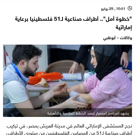
10:51 , 29 يوليو
l
"خطوة أمل".. أطراف صناعية لـ51 فلسطينيا برعاية
إماراتية
وكالات - أبوظبي
يشهد البرنامج استمرار تنفيذ الخطط العلاجية والتأهيلية
نجح المستشفى الإماراتي العائم في مدينة العريش بمصر، في تركيب
أطراف صناعية لـ51 من المصابين الفلسطينيين من مبتوري الأطراف،