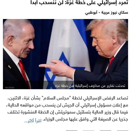
تمرد إسرائيلي على خطة غزة: لن ننسحب أبدا
سكاي نيوز عربية - أبوظبي
تحدثت تقارير عن مخاوف إسرائيلية من خطة غزة
تصاعد الرفض الإسرائيلي لخطة "مجلس السلام" بشأن غزة، الاثنين،
مع إعلان مسؤول إسرائيلي أن الجيش لن ينسحب من مواقعه الحالية،
فيما قال وزير المالية بتسلئيل سموتريتش إن الخطة المنشورة تختلف
جذريا عن الصيغة التي وافق عليها مجلس الوزراء.
اقرأ أكثر...