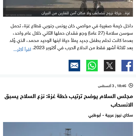
غزة.. حركة نزوح تتضاعف ولا مكان آمن للفارين من النيران
داخل خيمة صغيرة في مواصي خان يونس جنوبي قطاع غزة، تحمل
سوسن سلامة (27 عاما) وجع فقدان حملها الثاني خلال عام واحد،
بعدما كانت تحلم بطفل جديد يملأ حياة ابنها الوحيد محمد، الذي وُلد
بعد ثلاثة أشهر فقط من اندلاع الحرب في أكتوبر 2023.
اقرأ أكثر...
18:46 , 3 أغسطس
l
مجلس السلام يوضح ترتيب خطة غزة: نزع السلاح يسبق
الانسحاب
سكاي نيوز عربية - أبوظبي