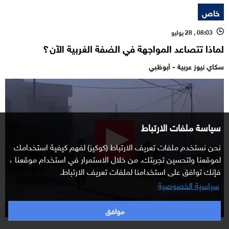
خاص
08:03 , 28 يوليو
l
لماذا تتصاعد المواجهة في الضفة الغربية الآن؟
سكاي نيوز عربية - أبوظبي
0
seconds
of
0
seconds
سياسة ملفات الارتباط
نحن نستخدم ملفات تعريف الارتباط (كوكيز) لفهم كيفية استخدامك
لموقعنا ولتحسين تجربتك. من خلال الاستمرار في استخدام موقعنا ،
فإنك توافق على استخدامنا لملفات تعريف الارتباط.
سياسية الخصوصية
تصاعد التوتر في الضفة جراء هجمات الجيش والمستوطنين
موافق