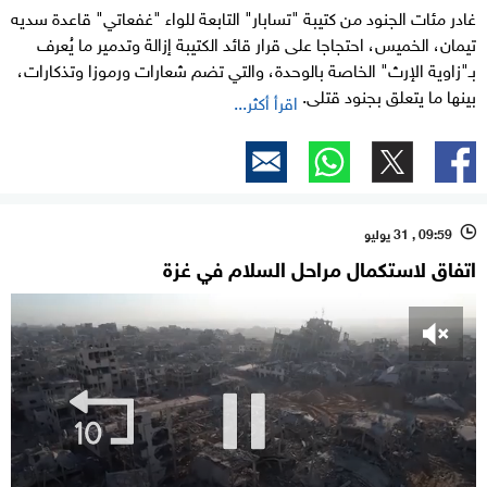
غادر مئات الجنود من كتيبة "تسابار" التابعة للواء "غفعاتي" قاعدة سديه
تيمان، الخميس، احتجاجا على قرار قائد الكتيبة إزالة وتدمير ما يُعرف
بـ"زاوية الإرث" الخاصة بالوحدة، والتي تضم شعارات ورموزا وتذكارات،
بينها ما يتعلق بجنود قتلى.
اقرأ أكثر...
09:59 , 31 يوليو
l
اتفاق لاستكمال مراحل السلام في غزة
0
of
1
minute,
39
seconds