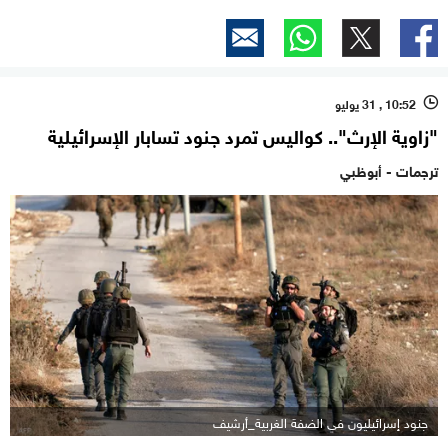
10:52 , 31 يوليو
l
"زاوية الإرث".. كواليس تمرد جنود تسابار الإسرائيلية
ترجمات - أبوظبي
جنود إسرائيليون في الضفة الغربية_أرشيف