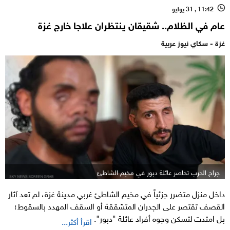
11:42 , 31 يوليو
l
عام في الظلام.. شقيقان ينتظران علاجا خارج غزة
غزة - سكاي نيوز عربية
جراح الحرب تحاصر عائلة دبور في مخيم الشاطئ
داخل منزل متضرر جزئياً في مخيم الشاطئ غربي مدينة غزة، لم تعد آثار
القصف تقتصر على الجدران المتشققة أو السقف المهدد بالسقوط؛
بل امتدت لتسكن وجوه أفراد عائلة "دبور".
اقرأ أكثر...