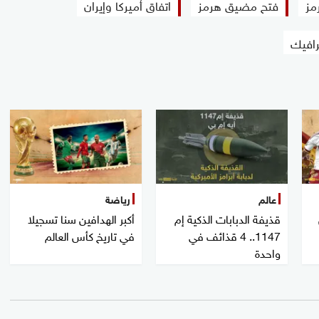
مز
فتح مضيق هرمز
اتفاق أميركا وإيران
رافيك
عالم
رياضة
قذيفة الدبابات الذكية إم
أكبر الهدافين سنا تسجيلا
1147.. 4 قذائف في
في تاريخ كأس العالم
واحدة