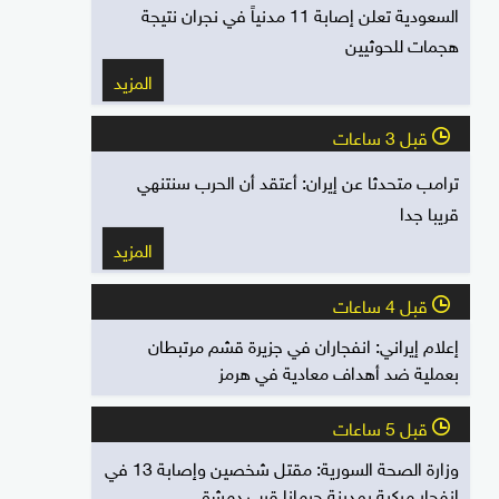
السعودية تعلن إصابة 11 مدنياً في نجران نتيجة
هجمات للحوثيين
المزيد
قبل 3 ساعات
l
ترامب متحدثا عن إيران: أعتقد أن الحرب سنتنهي
قريبا جدا
المزيد
قبل 4 ساعات
l
إعلام إيراني: انفجاران في جزيرة قشم مرتبطان
بعملية ضد أهداف معادية في هرمز
قبل 5 ساعات
l
وزارة الصحة السورية: مقتل شخصين وإصابة 13 في
انفجار مركبة بمدينة جرمانا قرب دمشق