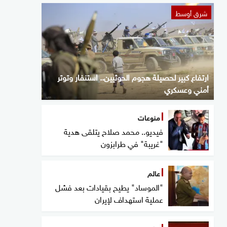
شرق أوسط
ارتفاع كبير لحصيلة هجوم الحوثيين.. استنفار وتوتر
أمني وعسكري
منوعات
فيديو.. محمد صلاح يتلقى هدية
"غريبة" في طرابزون
عالم
"الموساد" يطيح بقيادات بعد فشل
عملية استهداف لإيران