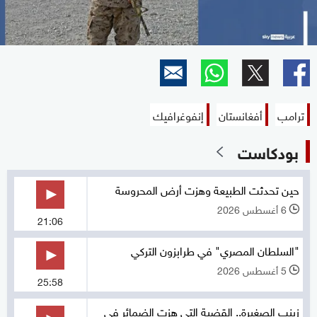
ترامب
أفغانستان
إنفوغرافيك
بودكاست
حين تحدثت الطبيعة وهزت أرض المحروسة
6 أغسطس 2026
l
21:06
"السلطان المصري" في طرابزون التركي
5 أغسطس 2026
l
25:58
زينب الصغيرة.. القضية التي هزت الضمائر في