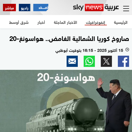
راديو
مباشر
الرئيسية
إنفوغرافيك
الأخبار العاجلة
أخبار
شرق أوسط
ع
صاروخ كوريا الشمالية الغامض.. هواسونغ-20
15 أكتوبر 2025 - 16:15 بتوقيت أبوظبي
l