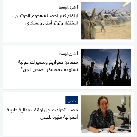
شرق أوسط
ارتفاع كبير لحصيلة هجوم الحوثيين..
استنفار وتوتر أمني وعسكري
شرق أوسط
مصادر: صواريخ ومسيرات حوثية
تستهدف معسكر "صحن الجن"
خاص
مصر.. تحرك عاجل لوقف فعالية طبيبة
أسترالية مثيرة للجدل