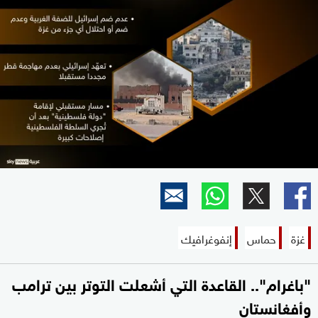
غزة
حماس
إنفوغرافيك
"باغرام".. القاعدة التي أشعلت التوتر بين ترامب
وأفغانستان