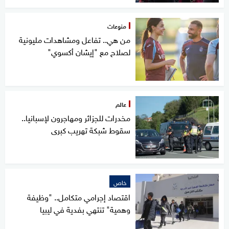
منوعات
من هي.. تفاعل ومشاهدات مليونية
لصلاح مع "إيشان أكسوي"
عالم
مخدرات للجزائر ومهاجرون لإسبانيا..
سقوط شبكة تهريب كبرى
خاص
اقتصاد إجرامي متكامل.. "وظيفة
وهمية" تنتهي بفدية في ليبيا