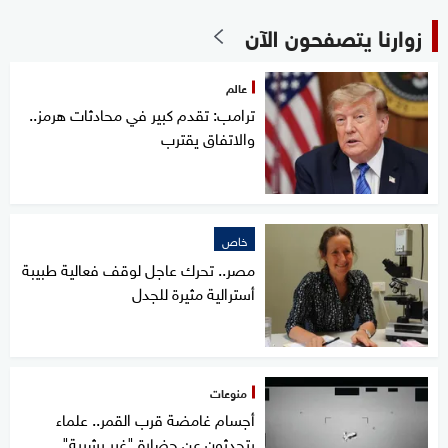
زوارنا يتصفحون الآن
عالم
ترامب: تقدم كبير في محادثات هرمز..
والاتفاق يقترب
خاص
مصر.. تحرك عاجل لوقف فعالية طبيبة
أسترالية مثيرة للجدل
منوعات
أجسام غامضة قرب القمر.. علماء
يتحدثون عن حضارة "غير بشرية"