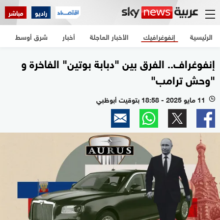
راديو
مباشر
الرئيسية
إنفوغرافيك
الأخبار العاجلة
أخبار
شرق أوسط
ع
إنفوغراف.. الفرق بين "دبابة بوتين" الفاخرة و
"وحش ترامب"
11 مايو 2025 - 18:58 بتوقيت أبوظبي
l