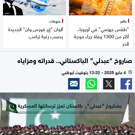
عالم
منوعات
"طقس جهنمي" في أوروبا..
ألوان "إير فورس وان" الجديدة
أكثر من 1300 وفاة جراء موجة
بحسب رغبة ترامب
الحر
صاروخ "عبدلي" الباكستاني.. قدراته ومزاياه
4 مايو 2025 - 13:32 بتوقيت أبوظبي
l