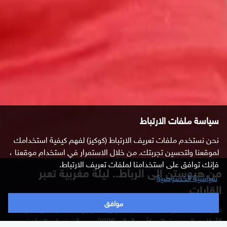
سياسة ملفات الارتباط
نحن نستخدم ملفات تعريف الارتباط (كوكيز) لفهم كيفية استخدامك
لموقعنا ولتحسين تجربتك. من خلال الاستمرار في استخدام موقعنا ،
فإنك توافق على استخدامنا لملفات تعريف الارتباط.
من هيوستن إلى الرباط.. ليلة مغربية تعبر
سياسية الخصوصية
القارات
موافق
خرج آلاف المغاربة، مساء السبت، إلى الشوارع احتفالا بتأهل أسود
الأطلس إلى ربع نهائي كأس العالم 2026، بعد الفوز على كندا، في