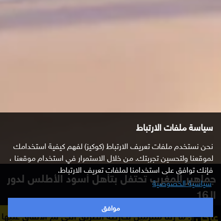
سياسة ملفات الارتباط
نحن نستخدم ملفات تعريف الارتباط (كوكيز) لفهم كيفية استخدامك
لموقعنا ولتحسين تجربتك. من خلال الاستمرار في استخدام موقعنا ،
فإنك توافق على استخدامنا لملفات تعريف الارتباط.
جماهير المغرب تحتفل بتأهل أسود الأطلس لدور
سياسية الخصوصية
الـ16
موافق
عاجل
تألق الحارس ياسين بونو في ركلات الترجيح ليقود المغرب لبلوغ دور 16
 زلنا ملتزمين بخارطة الطريق التي تم الاتفاق عليها مع الوسطاء 