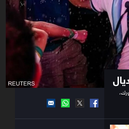
يال
ورك،