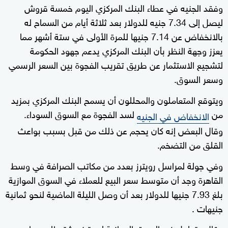
وفقد الجنيه في عطاء البنك المركزي اليوم خمسة قروش
ليصل إلى 7.34 جنيه للدولار بعد ثلاثة أيام من السماح له
بالانخفاض عن 7.14 جنيها للمرة الأولى في ستة أشهر مما
يعزز وجهة النظر بأن البنك المركزي يدعم جهود الحكومة
لتشجيع الاستثمار عن طريق تقريب الفجوة بين السعر الرسمي
وسعر السوق.
ويتوقع المتعاملون والمحللون أن يسمح البنك المركزي بمزيد
من
لسد الفجوة مع السوق السوداء.
الانخفاض في الجنيه
وقال البعض إنه كان يحجم عن ذلك من قبل بسبب بواعث
القلق من التضخم.
وفي جولة لمراسل رويترز بعدد من مكاتب الصرافة في وسط
القاهرة وجد أن متوسط سعر البيع للعملاء في السوق الموازية
بلغ 7.93 جنيها للدولار بعد أن وصل الليلة الماضية لنحو ثمانية
جنيهات .
وقال متعامل في السوق الموازية لرويترز مشترطا عدم اسمه