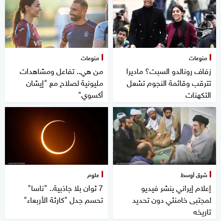
منوعات
منوعات
زفاف رونالدو السبت؟ ماديرا
من هي.. تفاعل ومشاهدات
تترقب وقائمة النجوم تشعل
مليونية لصلاح مع "إيشان
التكهنات
أكسوي"
شرق أوسط
علوم
إعلام إيراني ينشر فيديو
7 ثوان بلا جاذبية.. "ناسا"
لمجتبى خامنئي دون تحديد
تحسم جدل "كارثة الأربعاء"
تاريخه