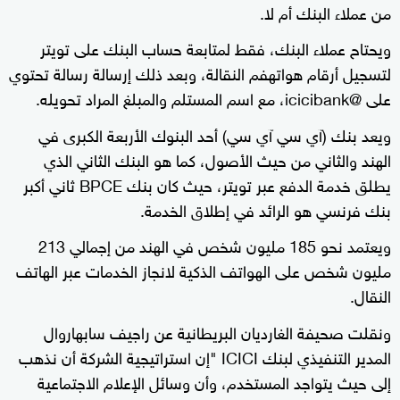
من عملاء البنك أم لا.
ويحتاح عملاء البنك، فقط لمتابعة حساب البنك على تويتر
لتسجيل أرقام هواتهفم النقالة، وبعد ذلك إرسالة رسالة تحتوي
على @icicibank، مع اسم المستلم والمبلغ المراد تحويله.
ويعد بنك (آي سي آي سي) أحد البنوك الأربعة الكبرى في
الهند والثاني من حيث الأصول، كما هو البنك الثاني الذي
يطلق خدمة الدفع عبر تويتر، حيث كان بنك BPCE ثاني أكبر
بنك فرنسي هو الرائد في إطلاق الخدمة.
ويعتمد نحو 185 مليون شخص في الهند من إجمالي 213
مليون شخص على الهواتف الذكية لانجاز الخدمات عبر الهاتف
النقال.
ونقلت صحيفة الغارديان البريطانية عن راجيف سابهاروال
المدير التنفيذي لبنك ICICI "إن استراتيجية الشركة أن نذهب
إلى حيث يتواجد المستخدم، وأن وسائل الإعلام الاجتماعية