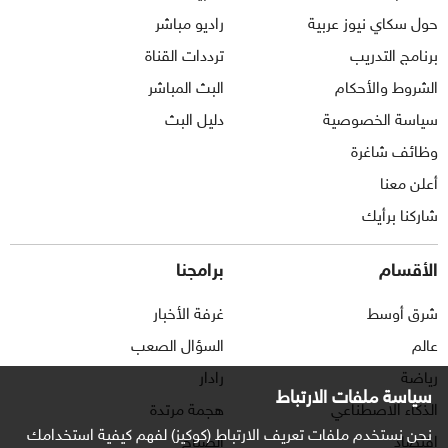
حول سكاي نيوز عربية
راديو مباشر
برنامج التدريب
ترددات القناة
الشروط والأحكام
البث المباشر
سياسة الخصوصية
دليل البث
وظائف شاغرة
أعلن معنا
شاركنا برأيك
الأقسام
برامجنا
شرق أوسط
غرفة الأخبار
عالم
السؤال الصعب
رياضة
رادار
سياسة ملفات الارتباط
الذكاء الاصطناعي
هجمة مرتدة
نحن نستخدم ملفات تعريف الارتباط (كوكيز) لفهم كيفية استخدامك
اقتصاد
الصباح