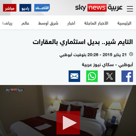
راديو
مباشر
الرئيسية
الأخبار العاجلة
أخبار
شرق أوسط
عالم
رياضة
التايم شير.. بديل استثماري بالعقارات
21 يناير 2015 - 20:26 بتوقيت أبوظبي
l
أبوظبي - سكاي نيوز عربية
0
seconds
of
18
minutes,
28
seconds