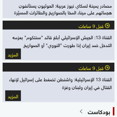
مصادر يمينة لسكاي نيوز عربية: الحوثيون يستأنفون
هجماتهم على ميناء المخا بالصواريخ والطائرات المسيّرة
قبل 9 ساعات
l
القناة 13: الجيش الإسرائيلي أبلغ قائد "سنتكوم" بعزمه
التدخل ضد إيران إذا طورت "النووي" أو الصواريخ
المزيد
قبل 9 ساعات
l
القناة 13 الإسرائيلية: واشنطن تضغط على إسرائيل لإنهاء
القتال في إيران ولبنان وغزة
المزيد
بودكاست