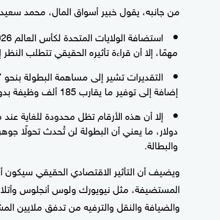
من جانبه، يقول خبير أسواق المال، محمد سعيد،
مهمًا، إلا أن قراءة تأثيره الحقيقي تتطلب النظر إ
إضافة إلى توفير ما يقارب 185 ألف وظيفة بدوام كامل وتوليد عوائد ضريبية تتجاوز 3.4 مليارات دولار.
دولار، ما يعني أن البطولة لن تُحدث تحولًا جوه
والبطالة.
ويضيف أن التأثير الاقتصادي الحقيقي سيكون أك
المستضيفة، مثل نيويورك ولوس أنجلوس وأتلا
والضيافة والنقل والترفيه من تدفق ملايين المش