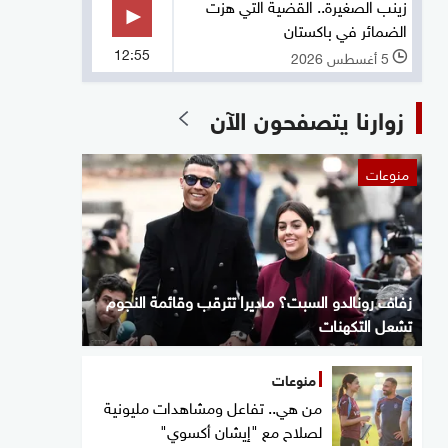
زينب الصغيرة.. القضية التي هزت
الضمائر في باكستان
12:55
5 أغسطس 2026
l
زوارنا يتصفحون الآن
منوعات
زفاف رونالدو السبت؟ ماديرا تترقب وقائمة النجوم
تشعل التكهنات
منوعات
من هي.. تفاعل ومشاهدات مليونية
لصلاح مع "إيشان أكسوي"