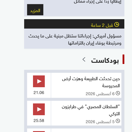
إيطاليا رداً على إجراء مماثل
المزيد
قبل 2 ساعة
l
مسؤول أميركي: إجراءاتنا ستظل مبنية على ما يحدث
ومرتبطة بوفاء إيران بالتزاماتها
بودكاست
حين تحدثت الطبيعة وهزت أرض
المحروسة
21:06
6 أغسطس 2026
l
"السلطان المصري" في طرابزون
التركي
25:58
5 أغسطس 2026
l