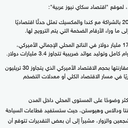
 لموقع "اقتصاد سكاي نيوز عربية":
استضافة الولايات المتحدة لكأس العالم 2026 بالشراكة مع كندا والمكسيك تمثل حدثًا اقتصاديًا
لى ما وراء الأرقام الضخمة التي يتم الترويج لها.
التقديرات تشير إلى مساهمة البطولة بنحو 17 مليار دولار في الناتج المحلي الإجمالي الأميركي،
إلا أن هذه الأرقام تظل محدودة للغاية عند مقارنتها بحجم الاقتصاد الأميركي الذي يتجاوز 30 تريليون
ريًا في مسار الاقتصاد الكلي أو معدلات التضخم
ثر وضوحًا على المستوى المحلي داخل المدن
نتا ودالاس وهيوستن، حيث ستستفيد قطاعات السياحة
جعين والزوار، مشيراً إلى أن بعض التقديرات تتوقع أن