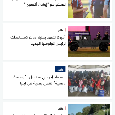
لصلاح مع "إيشان أكسوي"
عالم
أميركا تتعهد بمليار دولار كمساعدات
لرئيس كولومبيا الجديد
خاص
اقتصاد إجرامي متكامل.. "وظيفة
وهمية" تنتهي بفدية في ليبيا
عالم
مخدرات للجزائر ومهاجرون لإسبانيا..