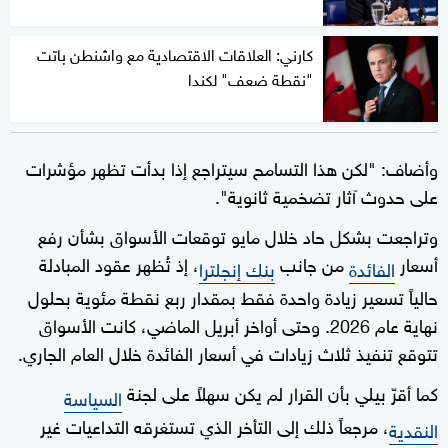
كارني: العلاقات الاقتصادية مع واشنطن باتت
"نقطة ضعف" لكندا
وأضاف: "لكن هذا التسامح سيتراجع إذا بدأت تظهر مؤشرات
على حدوث آثار تضخمية ثانوية".
وتراجعت بشكل حاد خلال مايو توقعات الأسواق بشأن رفع
أسعار
من جانب
، إذ تُظهر عقود المبادلة
الفائدة
بنك إنجلترا
حالياً تسعير زيادة واحدة فقط بمقدار ربع نقطة مئوية بحلول
نهاية عام 2026. وحتى أواخر أبريل الماضي، كانت الأسواق
تتوقع تنفيذ ثلاث زيادات في أسعار الفائدة خلال العام الجاري.
كما أقرّ بيلي بأن القرار لم يكن سهلاً على لجنة
السياسة
، مرجعاً ذلك إلى التأخر الذي تستغرقه التداعيات غير
النقدية