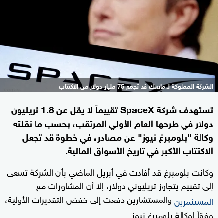
الشركة المملوكة لـ ماسك قد تجمع 75 مليار دولار من الاكتتاب
تستهدف شركة SpaceX تقييماً لا يقل عن 1.8 تريليون
دولار في طرحها العام الأولي المرتقب، بحسب ما نقلته
وكالة "بلومبرغ نيوز" عن مصادر، في خطوة قد تجعل
الاكتتاب الأكبر في تاريخ الأسواق المالية.
وكانت بلومبرغ قد أفادت في أبريل الماضي بأن الشركة تسعى
إلى تقييم يتجاوز تريليوني دولار، إلا أن المشاورات مع
والمستشارين دفعت إلى خفض التقديرات الأولية،
المستثمرين
وفقاً لوكالة بلومبرغ نيوز.