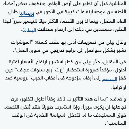
المباشرة قبل أن تظهر على أرض الواقع. ويتخوف بعض أعضاء
اللجنة من موجة ارتفاعات كبيرة في الأجور في
خلال
بريطانيا
العام المقبل، بينما لا يرى الأعضاء الأكثر ميلاً للتيسير مبرراً لهذا
القلق، مستندين في ذلك إلى ارتفاع معدلات
.
البطالة
وقال بيلي في تصريحات أدلى بها عقب كلمته: "المؤشرات
تشير بشكل متواصل إلى تراجع تدريجي في سوق العمل".
في المقابل، حذّر بيلي من خطر استمرار ارتفاع الأسعار لفترة
أطول، مؤكداً ضرورة استحضار "إرث أربع سنوات عجاف" حين
قفز
إلى أرقام مزدوجة في أعقاب الحرب الروسية ضد
التضخم
أوكرانيا.
وأضاف: "بما أن هذه التأثيرات تأخذ وقتاً أطول لتظهر، فإن
تجاهلها لن يكون مبرراً، وإذا استمرت طويلاً فقد تُبقي التضخم
فوق المستهدف ما لم تتدخل السياسة النقدية في الوقت
المناسب".