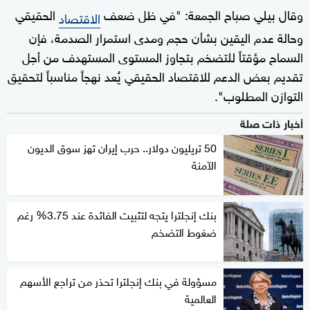
وقال بيلي صباح الجمعة: "في ظل ضعف
الحقيقي
الاقتصاد
وحالة عدم اليقين بشأن حجم ومدى استمرار الصدمة، فإن
السماح مؤقتاً للتضخم بتجاوز المستوى المستهدف من أجل
تقديم بعض الدعم للاقتصاد الحقيقي يُعد نهجاً مناسباً لتحقيق
التوازن المطلوب".
أخبار ذات صلة
50 تريليون دولار.. حرب إيران تهز سوق الديون
الآمنة
بنك إنجلترا يتجه لتثبيت الفائدة عند 3.75% رغم
ضغوط التضخم
مسؤولة في بنك إنجلترا تحذر من تراجع الأسهم
العالمية