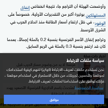
وأوضحت الهيئة أن التراجع جاء نتيجة انخفاض
إنفاق
بوتيرة أكبر من التقديرات الأولية، خصوصاً على
المستهلكين
، في ظل ارتفاع أسعار الطاقة منذ اندلاع الحرب في
الوقود
الشرق الأوسط.
وتراجع إنفاق الأسر الفرنسية بنسبة 0.2 بالمئة إجمالاً، بعدما
كان قد ارتفع بنسبة 0.3 بالمئة في الربع السابق.
أخبار ذات صلة
سياسة ملفات الارتباط
فرنسا: لا بد من وضوح مسار الحرب قبل
نحن نستخدم ملفات تعريف الارتباط (كوكيز) لفهم كيفية استخدامك
استخدام احتياطيات النفط
لموقعنا ولتحسين تجربتك. من خلال الاستمرار في استخدام موقعنا ،
فإنك توافق على استخدامنا لملفات تعريف الارتباط.
المتحدث باسم الخارجية الفرنسية: التصعيد يهدد
سياسية الخصوصية
استقرار المنطقة
موافق
عاجل
عة لأدنوك أثناء عبورها مضيق هرمز
الخارجية الإماراتية: الإما