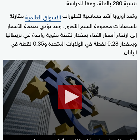
بنسبة 280 بالمئة، وفقا للدراسة.
وتعد أوروبا أشد حساسية لتطورات
مقارنة
الأسواق العالمية
باقتصادات مجموعة السبع الأخرى. وقد تؤدي صدمة الأسعار
إلى ارتفاع أسعار الغذاء بمقدار نقطة مئوية واحدة في بريطانيا
وبمقدار 0.28 نقطة في الولايات المتحدة و0.35 نقطة في
اليابان.
0
seconds
of
6
minutes,
30
seconds
القبي: اقتصاد أوروبا أصبح أكثر هشاشة بعد أزمتي روسيا وهرمز