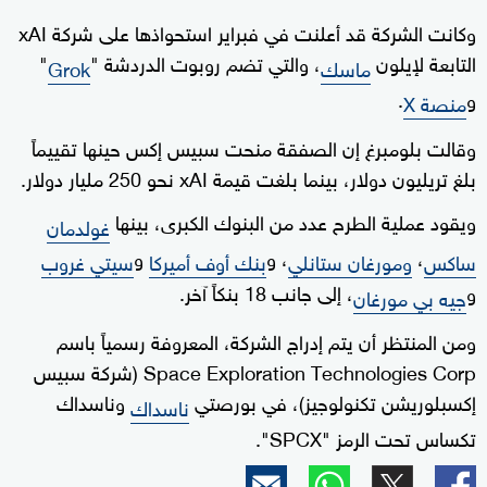
وكانت الشركة قد أعلنت في فبراير استحواذها على شركة xAI
التابعة لإيلون
، والتي تضم روبوت الدردشة "
"
ماسك
Grok
و
.
منصة X
وقالت بلومبرغ إن الصفقة منحت سبيس إكس حينها تقييماً
بلغ تريليون دولار، بينما بلغت قيمة xAI نحو 250 مليار دولار.
ويقود عملية الطرح عدد من البنوك الكبرى، بينها
غولدمان
،
، و
و
ساكس
ومورغان ستانلي
بنك أوف أميركا
سيتي غروب
و
، إلى جانب 18 بنكاً آخر.
جيه بي مورغان
ومن المنتظر أن يتم إدراج الشركة، المعروفة رسمياً باسم
Space Exploration Technologies Corp (شركة سبيس
إكسبلوريشن تكنولوجيز)، في بورصتي
وناسداك
ناسداك
تكساس تحت الرمز "SPCX".