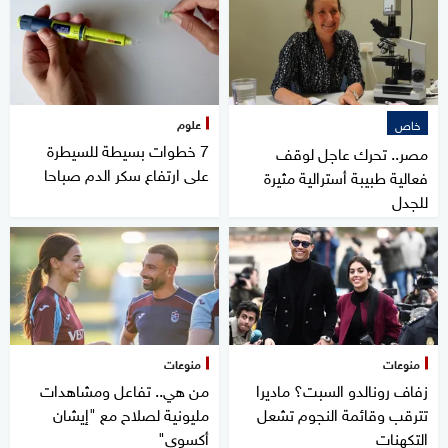
علوم
خاص
7 خطوات بسيطة للسيطرة
مصر.. تحرك عاجل لوقف
على ارتفاع سكر الدم صباحا
فعالية طبيبة أسترالية مثيرة
للجدل
منوعات
منوعات
زفاف رونالدو السبت؟ ماديرا
من هي.. تفاعل ومشاهدات
تترقب وقائمة النجوم تشعل
مليونية لصلاح مع "إيشان
التكهنات
أكسوي"