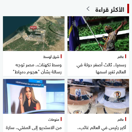
الأكثر قراءة
عالم
شرق أوسط
رسميا.. ثالث أصغر دولة في
وسط تكهنات.. مصر توجه
العالم تغير اسمها
رسالة بشأن "هجوم دمياط"
عالم
منوعات
أكبر رئيس في العالم غائب..
من الاستديو إلى المفتي.. سارة