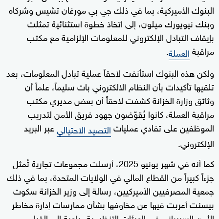
البنوك الأميركية، بما في ذلك جي بي مورغان تشيس وشركاه
وبنك نيويورك ميلون، إلى اتخاذ خطوة استثنائية تمثلت
بإيقاف التبادل الإلكتروني للمعلومات الإلزامية مع مكتب
مراقبة
.
العملة
ولكن هذه البنوك استأنفت لاحقاً عملية تبادل المعلومات، بعد
تلقيها تأكيدات بأن النظام الالكتروني بات سليماً، علماً أن
وثائق وزارة الخزانة كشفت لاحقاً أن بعض مديري مكتب
مراقبة العملة، كانوا يُقوّضون جهود فريق الأمن لتدريب
الموظفين على تفادي عمليات
عبر البريد
التصيد الاحتيالي
الإلكتروني.
كما أنه في شهر يونيو 2025، أرسلت مجموعات تجارية تُمثل
جزءاً كبيراً من القطاع المالي في الولايات المتحدة، بما في ذلك
جمعية المصرفيين الأميركيين، رسالة إلى وزير الخزانة سكوت
بيسنت أعربت فيها عن مخاوفها بشأن ممارسات إدارة مخاطر
الأمن السيبراني في الهيئات التنظيمية، داعية إلى القيام