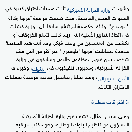
وشهدت
ثلاث عمليات اختراق كبيرة في
وزارة الخزانة الأميركية
السنوات الخمس الماضية، حيث كشفت مراجعة أجرتها وكالة
"بلومبرغ" لوثائق حكومية لم تُنشر سابقاً، أن الوزارة فشلت
في اتخاذ التدابير الأمنية التي ربما كانت لتمنع الخروقات أو
تكشف عن المتسللين في وقت مُبكر. وقد أتت هذه الخلاصة
مدعمة بمقابلات أجرتها "بلومبرغ " مع أكثر من اثني عشر
شخصاً، بمن فيهم موظفون حاليون وسابقون في وزارة
الخزانة الأميركية، ومديرون تنفيذيون في
، وخبراء في
البنوك
، وبعد تحليل تفاصيل جديدة مرتبطة بعمليات
الأمن السيبراني
الاختراق الثلاث.
3 اختراقات خطيرة
وعلى سبيل المثال، كشف فرع وزارة الخزانة الأميركية
المسؤول عن تنظيم البنوك الوطنية، وهو مكتب مراقبة
العملة، في أبريل 2025، أن قراصنة تسللوا إلى رسائل البريد