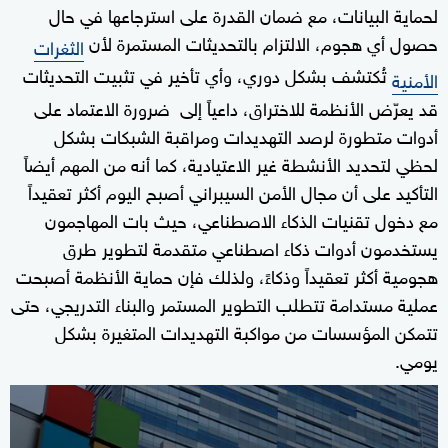
لحماية البيانات، مع ضمان القدرة على استرجاعها في حال
حصول أي هجوم، الالتزام بالتحديثات المستمرة لأن
الثغرات
تُكتشف بشكل دوري، وأي تأخير في تثبيت التحديثات
الأمنية
قد يعرّض الأنظمة للاختراق، داعياً إلى ضرورة الاعتماد على
أدوات متطورة لرصد التهديدات ومراقبة الشبكات بشكل
لحظي لتحديد الأنشطة غير الاعتيادية، كما أنه من المهم أيضاً
التأكيد على أن مجال الأمن السيبراني أصبح اليوم أكثر تعقيداً
مع دخول تقنيات الذكاء الاصطناعي، حيث بات المهاجمون
يستخدمون أدوات ذكاء اصطناعي متقدمة لتطوير طرق
هجومية أكثر تعقيداً وذكاءً، ولذلك فإن حماية الأنظمة أصبحت
عملية مستدامة تتطلب التطوير المستمر والبناء التدريجي، حتى
تتمكن المؤسسات من مواكبة التهديدات المتغيرة بشكل
يومي.
0
seconds
of