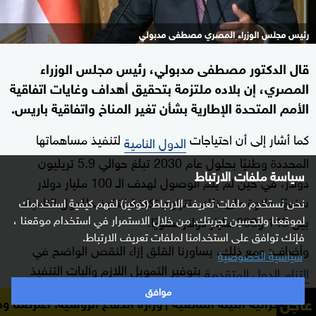
رئيس مجلس الوزراء المصري مصطفى مدبولي
قال الدكتور مصطفى مدبولي، رئيس مجلس الوزراء
المصري، إن بلاده ملتزمة بتحقيق أهداف وغايات اتفاقية
الأمم المتحدة الإطارية بشأن تغير المناخ واتفاقية باريس.
كما أشار إلى أن احتياجات
لتنفيذ مساهماتها
الدول النامية
المحددة وطنيًا بحلول عام 2030 تبلغ حوالي 5.9 تريليون
سياسة ملفات الارتباط
دولار، في حين لم يتم الوصول لهدف الـ 100 مليار دولار
سنويًا. علاوة على ذلك، تتراوح تكلفة التكيف للدول النامية
نحن نستخدم ملفات تعريف الارتباط (كوكيز) لفهم كيفية استخدامك
لموقعنا ولتحسين تجربتك. من خلال الاستمرار في استخدام موقعنا ،
بين 140 و300 مليار دولار سنويًا.
فإنك توافق على استخدامنا لملفات تعريف الارتباط.
وأضاف: ومع ذلك، يساورنا القلق إزاء النقص الواضح في
سياسية الخصوصية
بتوفير التمويل اللازم وآليات التنفيذ
التزام الدول المتقدمة
الأخرى، لتحقيق مستوى الطموح الوارد في المساهمات
موافق
عاجل
وزارة الدفاع الروسية: اعترضنا ودمرنا 605 مسيرات أوكرانية الليلة الماضية
المحددة وطنيًا التي قدمتها دولنا النامية.