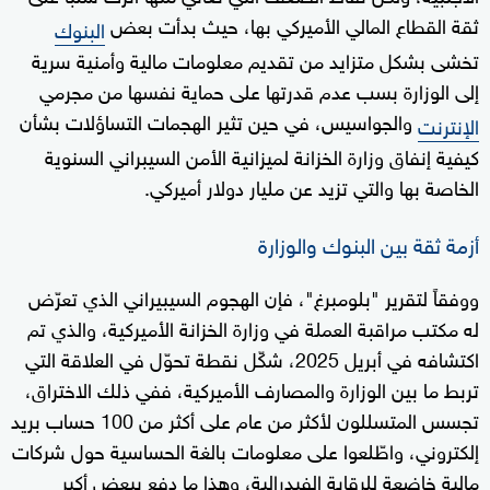
ثقة القطاع المالي الأميركي بها، حيث بدأت بعض
البنوك
تخشى بشكل متزايد من تقديم معلومات مالية وأمنية سرية
إلى الوزارة بسب عدم قدرتها على حماية نفسها من مجرمي
والجواسيس، في حين تثير الهجمات التساؤلات بشأن
الإنترنت
كيفية إنفاق وزارة الخزانة لميزانية الأمن السيبراني السنوية
الخاصة بها والتي تزيد عن مليار دولار أميركي.
أزمة ثقة بين البنوك والوزارة
ووفقاً لتقرير "بلومبرغ"، فإن الهجوم السيبيراني الذي تعرّض
له مكتب مراقبة العملة في وزارة الخزانة الأميركية، والذي تم
اكتشافه في أبريل 2025، شكّل نقطة تحوّل في العلاقة التي
تربط ما بين الوزارة والمصارف الأميركية، ففي ذلك الاختراق،
تجسس المتسللون لأكثر من عام على أكثر من 100 حساب بريد
إلكتروني، واطّلعوا على معلومات بالغة الحساسية حول شركات
مالية خاضعة للرقابة الفيدرالية، وهذا ما دفع ببعض أكبر