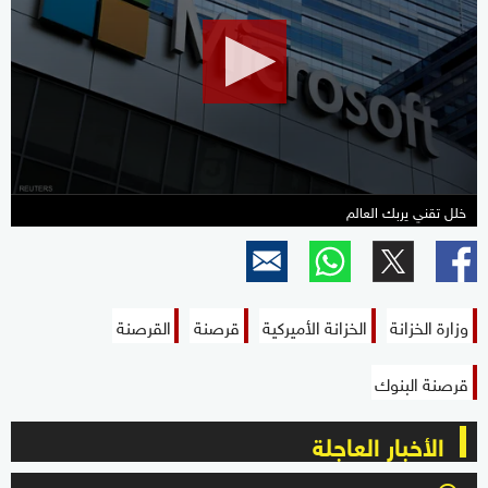
1
minute,
8
seconds
خلل تقني يربك العالم
وزارة الخزانة
الخزانة الأميركية
قرصنة
القرصنة
قرصنة البنوك
الأخبار العاجلة