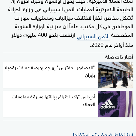
الطبيعة اللامركزية لعمليات الأمن السيبراني في وزارة الخزانة
تُشكل مخاطر، نظراً لاختلاف ميزانيات ومستويات مهارات
الموظفين في كل مكتب، علماً ان ميزانية الوزارة السنوية
المخصصة
ارتفعت بنحو 400 مليون دولار
للأمن السيبراني
منذ أواخر عام 2020.
أخبار ذات صلة
"العصفور المفترس" يهاجم بورصة عملات رقمية
بإيران
أديداس تؤكد اختراق بياناتها وسرقة معلومات
العملاء
أبرز نقاط ضعف تم استغلها