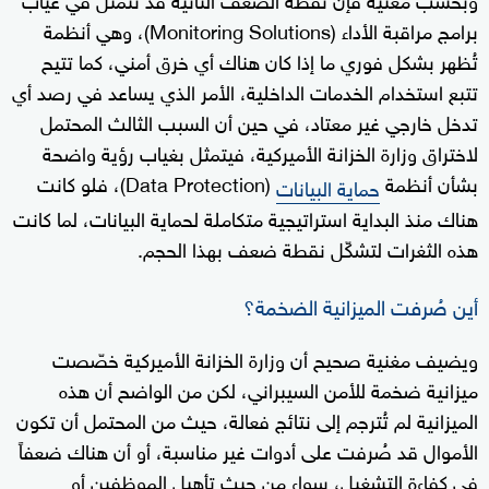
برامج مراقبة الأداء (Monitoring Solutions)، وهي أنظمة
تُظهر بشكل فوري ما إذا كان هناك أي خرق أمني، كما تتيح
تتبع استخدام الخدمات الداخلية، الأمر الذي يساعد في رصد أي
تدخل خارجي غير معتاد، في حين أن السبب الثالث المحتمل
لاختراق وزارة الخزانة الأميركية، فيتمثل بغياب رؤية واضحة
بشأن أنظمة
(Data Protection)، فلو كانت
حماية البيانات
هناك منذ البداية استراتيجية متكاملة لحماية البيانات، لما كانت
هذه الثغرات لتشكّل نقطة ضعف بهذا الحجم.
أين صُرفت الميزانية الضخمة؟
ويضيف مغنية صحيح أن وزارة الخزانة الأميركية خصّصت
ميزانية ضخمة للأمن السيبراني، لكن من الواضح أن هذه
الميزانية لم تُترجم إلى نتائج فعالة، حيث من المحتمل أن تكون
الأموال قد صُرفت على أدوات غير مناسبة، أو أن هناك ضعفاً
في كفاءة التشغيل، سواء من حيث تأهيل الموظفين أو