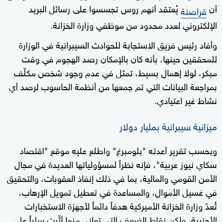
أن
يُعتقد أنهم روس تجسسوا على رسائل البريد
قراصنة
الإلكتروني لعدد محدود من موظفي وزارة الخزانة.
وأفاد رئيس فريق الاستجابة للحوادث السيبرانية في الوزارة
للمحققين حينها، بأنه كان بالإمكان رصد الهجوم في وقت
مبكر، لولا إهمال بسيط، تمثل في عدم وجود شخص مكلّف
بمراجعة البيانات التي تم جمعها من أنظمة الحاسوب لرصد أي
نشاط غير اعتيادي.
ميزانية سيبرانية بمليار دولار
وبحسب تقرير أعدته "بلومبرغ" واطلع عليه موقع "اقتصاد
سكاي نيوز عربية"، فإنه نظراً لمسؤولياتها العديدة في مجال
الأمن القومي والمالية، بما في ذلك إنفاذ العقوبات، والتحقيق
في غسيل الأموال، والمساعدة في تعطيل تمويل الإرهاب،
تُعدّ وزارة الخزانة الأميركية هدفاً دائماً لأجهزة الاستخبارات
الأجنبية، ولكن نقاط الضعف التي تعاني منها أثّرت سلباً على