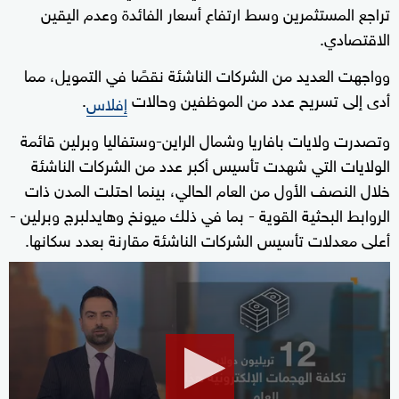
تراجع المستثمرين وسط ارتفاع أسعار الفائدة وعدم اليقين
الاقتصادي.
وواجهت العديد من الشركات الناشئة نقصًا في التمويل، مما
أدى إلى تسريح عدد من الموظفين وحالات
.
إفلاس
وتصدرت ولايات بافاريا وشمال الراين-وستفاليا وبرلين قائمة
الولايات التي شهدت تأسيس أكبر عدد من الشركات الناشئة
خلال النصف الأول من العام الحالي، بينما احتلت المدن ذات
الروابط البحثية القوية - بما في ذلك ميونخ وهايدلبرج وبرلين -
أعلى معدلات تأسيس الشركات الناشئة مقارنة بعدد سكانها.
0
seconds
of
1
minute,
40