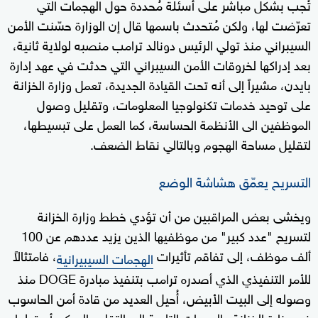
تُجب بشكل مباشر على أسئلة مُحددة حول الهجمات التي
تعرّضت لها، ولكن مُتحدث باسمها قال إن الوزارة حسّنت الأمن
السيبراني منذ تولي الرئيس دونالد ترامب منصبه لولاية ثانية،
بعد إدراكها لخروقات الأمن السيبراني التي حدثت في عهد إدارة
بايدن، مشيراً إلى أنه تحت القيادة الجديدة، تعمل وزارة الخزانة
على توحيد خدمات تكنولوجيا المعلومات، وتقليل وصول
الموظفين الى الأنظمة الحساسة، كما العمل على تبسيطها،
لتقليل مساحة الهجوم وبالتالي نقاط الضعف.
التسريح يعمّق هشاشة الوضع
ويخشى بعض المراقبين من أن تؤدي خطط وزارة الخزانة
لتسريح "عدد كبير" من موظفيها الذين يزيد عددهم عن 100
ألف موظف، إلى تفاقم تأثيرات
، فامتثالاً
الهجمات السيبيرانية
للأمر التنفيذي الذي أصدره ترامب بتنفيذ مبادرة DOGE منذ
وصوله إلى البيت الأبيض، أُحيل العديد من قادة أمن الحاسوب
في وزارة الخزانة والوحدات التابعة إلى التقاعد المبكر، أو قبلوا