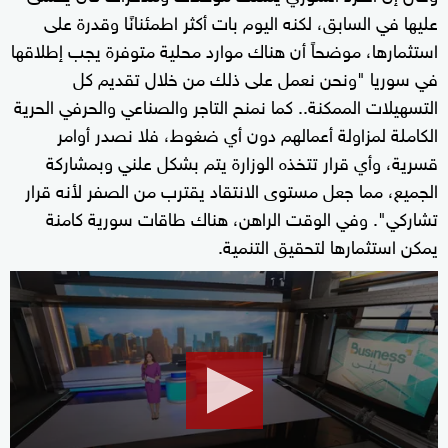
عليها في السابق، لكنه اليوم بات أكثر اطمئنانًا وقدرة على
استثمارها، موضحاً أن هناك موارد محلية متوفرة يجب إطلاقها
في سوريا "ونحن نعمل على ذلك من خلال تقديم كل
التسهيلات الممكنة.. كما نمنح التاجر والصناعي والحرفي الحرية
الكاملة لمزاولة أعمالهم دون أي ضغوط، فلا نصدر أوامر
قسرية، وأي قرار تتخذه الوزارة يتم بشكل علني وبمشاركة
الجميع، مما جعل مستوى الانتقاد يقترب من الصفر لأنه قرار
تشاركي". وفي الوقت الراهن، هناك طاقات سورية كامنة
يمكن استثمارها لتحقيق التنمية.
0
seconds
of
4
minutes,
44
seconds