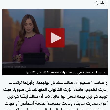
الواقع".
0
seconds
of
1
minute,
27
seconds
سوريا أمام عصر ذهبي.. واستثمارات ضخمة بانتظار من يقتنصها
وأضاف: "صحيح أن هناك مشاكل نواجهها، وأبرزها تراكمات
الإرث القديم، خاصة الإرث القانوني المتهالك في سوريا، حيث
توجد قوانين جيدة نعمل بها حاليًا، كما أن هناك أيضًا قوانين
أخرى صدرت سابقًا، وكانت مصممة لخدمة أشخاص أو جهات
معينة، وهذه القوانين تعرقل العمل إلى حد كبير".. وأكد الوزير