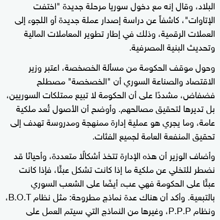
البلاد، وقال إنه مع دخول سوريا مرحلة جديدة "اختفت
الإتاوات"، كاشفاً عن دراسة إصدار عملة جديدة أو اللجوء إلى
العملات الرقمية، وذلك في إطار تطوير المعاملات المالية
وتحديث البنية المصرفية.
وحول موقف الحكومة من مسألة الخصخصة، اعتبر وزير
الاقتصاد والصناعة السوري أن "الخصخصة" مصطلح
فضفاض، مشددًا على أن الحكومة لا تبيع ممتلكات السوريين،
بل تديرها لتحقيق مصالحهم. وأوضح أن الأصول تُعد ملكية
عامة، وما يجري هو عملية إدارة ممنهجة ومدروسة تهدف إلى
تحقيق المنفعة العامة لجميع الفئات.
وأضاف الوزير أن هذه الإدارة تتخذ أشكالًا متعددة، وأحيانًا قد
نضطر للتخلي عن ملكية ما إذا كانت تشكل عبئًا، فإذا كانت
عبئًا على الحكومة فهي عبء أيضًا على الشعب السوري
بالتبعية. وأكد أن هناك عدة نماذج مطروحة: مثل نظام B.O.T،
ونظام P.P.P، وغيرها من النماذج التي سيتم العمل على