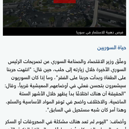
فرص ذهبية للاستثمار في سوريا
حياة السوريين
وعلّقَ وزير الاقتصاد والصناعة السوري عن تصريحات الرئيس
السوري الأخيرة خلال زيارته إلى حلب، حين قال: "انتهت حربنا
على الطغاة وبدأت حربنا على الفقر"، وما إذا كان السوريون
سيشعرون بتحسن فعلي في أوضاعهم المعيشية قريباً، وقال:
"الحقيقة أن هناك اختلافًا بدأ يظهر خلال الأشهر الستة
الماضية، والاختلاف واضح في توفر المواد الأساسية والسلع،
وهذا أمر كان شبه مستحيل في السابق".
وأضاف: "اليوم لم تعد هناك مشكلة في المحروقات أو السكر
أو حتى البصل، الذي كان يُوزع سابقًا عبر البطاقة الذكية. الآن،