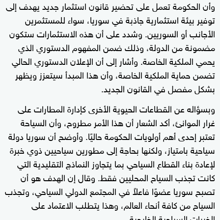
وأن الحكومة تعمل على تحضير قانون استثمار جديد يهدف إلى
توفير بيئة استثمارية جاذبة في سوريا، سواء للمستثمرين
الأجانب أو السوريين. وشدد على أن هذه الاستثمارات ستكون
مضمونة من الدولة، وذلك ضمن المفهوم الدستوري الذي
يحمي الملكية الخاصة. وأشار إلى أن الإعلان الدستوري الحالي
تضمن حماية الملكية الخاصة، وأن هذا المبدأ سيتعزز ويظهر
بشكل مفصل في القانون الجديد.
وبسؤاله عن القطاعات الحيوية الأخرى كإدارة المطارات على
غرار الموانئ، أكد الشعار أن هذا الأمر مطروح، وأن السياحة
تعتبر إحدى أهم أولويات الحكومة حاليًا. وأوضح أن سوريا دولة
سياحية بامتياز، ولكنها بحاجة إلى مطورين سياحيين ذوي خبرة
لإعادة بناء القطاع السياحي بما يتجاوز النماذج التقليدية التي
كانت تجذب السياح المحليين فقط. وقال إن الهدف هو أن
تصبح سوريا عضوًا فاعلاً في المجتمع الدولي السياحي، وتجذب
السياح من كافة أنحاء العالم، وهذا يتطلب الاعتماد على
الخبرات السياحية الخارجية.