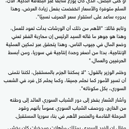
السلع متوفرة والأسعار انخفضت بفعل زيادة العرض، وهذا
بدوره ساعد على استقرار سعر الصرف نسبيًا".
وتابع قائلا: "الأهم من ذلك أن الورشات بدأت تعود للعمل،
وهذا هو جوهر ما قاله السيد الرئيس إن محاربة الفقر تعني
وضع المال في جيوب الناس، وهذا يتحقق عبر تمكين العملية
الإنتاجية، بدءًا من أصغر وحدة إنتاجية في سوريا، ومن أبسط
الحرفيين والعمال."
وختم الوزير بالقول: "لا يمكننا الجزم بالمستقبل، لكننا نتمنى
أن تسير الأمور كما نحلم جميعًا، وكما يحلم كل فرد في الشعب
السوري، بكل مكوناته".
وأشار الشعار بفخر إلى دور الشباب السوري العائد إلى وطنه
من الخارج، ووصف الشباب السوري عموماً بأنهم وقود
المرحلة القادمة والعنصر الأهم في بناء سوريا المستقبل.
وقال إن الفرد السوري يمتلك مؤهلات ومدخرات كان يخشى