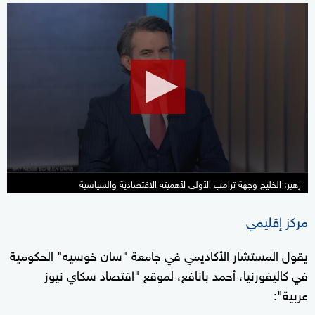
0
seconds
of
17
minutes,
43
seconds
زهير: الخليج وجهة ترامب الأولى لأهميته الاقتصادية والسياسية
مركز إقليمي
يقول المستشار الأكاديمي في جامعة "سان خوسيه" الحكومية
في كاليفورنيا، أحمد بانافع، لموقع "اقتصاد سكاي نيوز
عربية":