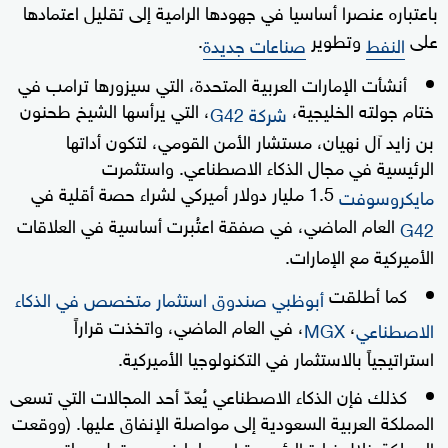
باعتباره عنصرا أساسيا في جهودها الرامية إلى تقليل اعتمادها
على
وتطوير
.
النفط
صناعات جديدة
أنشأت الإمارات العربية المتحدة، التي سيزورها ترامب في
ختام جولته الخليجية،
، التي يرأسها الشيخ طحنون
شركة G42
بن زايد آل نهيان، مستشار الأمن القومي، لتكون أداتها
الرئيسية في مجال الذكاء الاصطناعي. واستثمرت
1.5 مليار دولار أميركي لشراء حصة أقلية في
مايكروسوفت
العام الماضي، في صفقة اعتُبرت أساسية في العلاقات
G42
الأميركية مع الإمارات.
كما أطلقت
أبوظبي
صندوق استثمار متخصص في الذكاء
،
، في العام الماضي، واتخذت قراراً
الاصطناعي
MGX
استراتيجياً بالاستثمار في التكنولوجيا الأميركية.
كذلك فإن الذكاء الاصطناعي يُعدّ أحد المجالات التي تسعى
المملكة العربية السعودية إلى مواصلة الإنفاق عليها. (ووقعت
المملكة خلال زيارة الرئيس ترامب لها في مستهل جولته