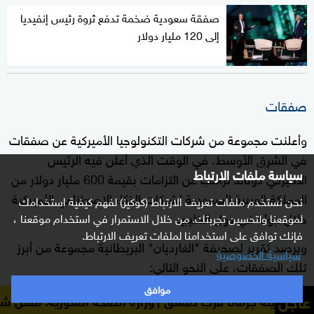
صفقة سعودية ضخمة تدفع ثروة رئيس إنفيديا
إلى 120 مليار دولار
صفقات
وأعلنت مجموعة من شركات التكنولوجيا الأميركية عن صفقات
في الشرق الأوسط، في الوقت الذي أعلن فيه الرئيس
سياسة ملفات الارتباط
الأميركي دونالد ترامب عن التزامات بقيمة 600 مليار دولار من
المملكة العربية السعودية لشركات الذكاء الاصطناعي الأميركية
نحن نستخدم ملفات تعريف الارتباط (كوكيز) لفهم كيفية استخدامك
خلال جولة في دول الخليج.
لموقعنا ولتحسين تجربتك. من خلال الاستمرار في استخدام موقعنا ،
فإنك توافق على استخدامنا لملفات تعريف الارتباط.
ويرصد تقرير لصحيفة "الغارديان" البريطانية مجموعة من أبرز
سياسية الخصوصية
تلك الصفقات، على النحو التالي:
موافق
من بين أكبر الصفقات، كانت مجموعةٌ وقّعتها شركة
عاجل
وزارة الصحة السورية: مقتل شخصين وإصابة 13 في انفجار مركبة بمدينة جرمانا قرب دمشق
، ستبيع بموجبها مئات الآلاف من رقائق الذكاء