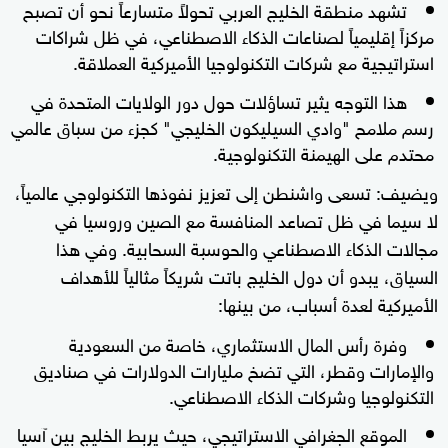
تشهد منطقة الخليج العربي تحولاً متسارعاً نحو أن تصبح
مركزاً إقليمياً لصناعات الذكاء الاصطناعي، في ظل شراكات
استراتيجية مع شركات التكنولوجيا الأميركية العملاقة.
هذا التوجه يثير تساؤلات حول دور الولايات المتحدة في
رسم ملامح "وادي السيليكون الخليجي" كجزء من سباق عالمي
محتدم على الهيمنة التكنولوجية.
ويضيف: تسعى واشنطن إلى تعزيز نفوذها التكنولوجي عالمياً،
لا سيما في ظل تصاعد المنافسة مع الصين وروسيا في
مجالات الذكاء الاصطناعي والحوسبة السحابية. وفي هذا
السياق، يبدو أن دول الخليج باتت شريكاً مثالياً للأهداف
الأميركية لعدة أسباب، من بينها:
وفرة رأس المال الاستثماري، خاصة من السعودية
والإمارات وقطر، التي تضخ مليارات الدولارات في صناديق
التكنولوجيا وشركات الذكاء الاصطناعي.
الموقع الجغرافي الاستراتيجي، حيث يربط الخليج بين آسيا