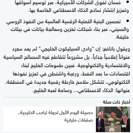
ضمان تفوق الشركات الأميركية، عبر توسيع أسواقها
وتعزيز انتشار نماذج الذكاء الاصطناعي الخاصة بها.
تحصين البنية التحتية الرقمية العالمية من النفوذ الروسي
والصيني، عبر بناء شبكات تخزين ومعالجة بيانات في بيئات
حليفة.
ويقول بانافع: إن "وادي السيليكون الخليجي" لم يعد مجرد
عنواناً إعلامياً جذاباً، بل مشروعاً تتقاطع فيه المصالح السياسية
والاقتصادية والتكنولوجية. فبين طموحات الخليج لبناء
اقتصادات ما بعد النفط، ورغبة واشنطن في تعزيز نفوذها
التكنولوجي، تتشكل ملامح خارطة رقمية جديدة في المنطقة،
عنوانها: الذكاء الاصطناعي... وساحة لعبه الخليج.
أخبار ذات صلة
حصيلة اليوم الأول لجولة ترامب الخليجية..
صفقات مليارية