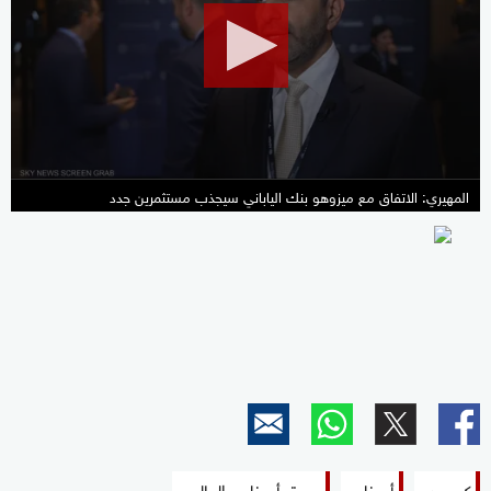
1
minute,
51
seconds
المهيري: الاتفاق مع ميزوهو بنك الياباني سيجذب مستثمرين جدد
كيمريدج
أبوظبي
سوق أبوظبي العالمي